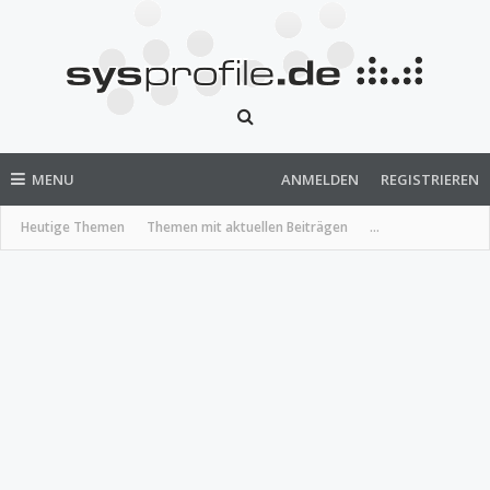
MENU
ANMELDEN
REGISTRIEREN
Heutige Themen
Themen mit aktuellen Beiträgen
...