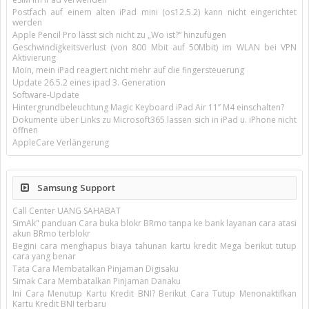
Postfach auf einem alten iPad mini (os12.5.2) kann nicht eingerichtet
werden
Apple Pencil Pro lässt sich nicht zu „Wo ist?“ hinzufügen
Geschwindigkeitsverlust (von 800 Mbit auf 50Mbit) im WLAN bei VPN
Aktivierung
Moin, mein iPad reagiert nicht mehr auf die fingersteuerung
Update 26.5.2 eines ipad 3. Generation
Software-Update
Hintergrundbeleuchtung Magic Keyboard iPad Air 11’’ M4 einschalten?
Dokumente über Links zu Microsoft365 lassen sich in iPad u. iPhone nicht
öffnen
AppleCare Verlängerung
Samsung Support
Call Center UANG SAHABAT
SimAk" panduan Cara buka blokr BRmo tanpa ke bank layanan cara atasi
akun BRmo terblokr
Begini cara menghapus biaya tahunan kartu kredit Mega berikut tutup
cara yang benar
Tata Cara Membatalkan Pinjaman Digisaku
Simak Cara Membatalkan Pinjaman Danaku
Ini Cara Menutup Kartu Kredit BNI? Berikut Cara Tutup Menonaktifkan
Kartu Kredit BNI terbaru