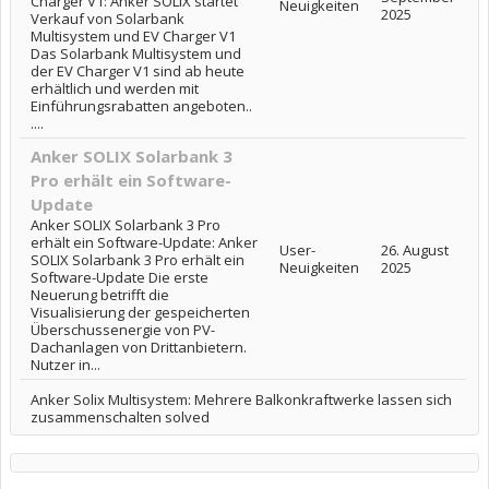
Charger V1: Anker SOLIX startet
Neuigkeiten
2025
Verkauf von Solarbank
Multisystem und EV Charger V1
Das Solarbank Multisystem und
der EV Charger V1 sind ab heute
erhältlich und werden mit
Einführungsrabatten angeboten..
....
Anker SOLIX Solarbank 3
Pro erhält ein Software-
Update
Anker SOLIX Solarbank 3 Pro
erhält ein Software-Update: Anker
User-
26. August
SOLIX Solarbank 3 Pro erhält ein
Neuigkeiten
2025
Software-Update Die erste
Neuerung betrifft die
Visualisierung der gespeicherten
Überschussenergie von PV-
Dachanlagen von Drittanbietern.
Nutzer in...
Anker Solix Multisystem: Mehrere Balkonkraftwerke lassen sich
zusammenschalten solved