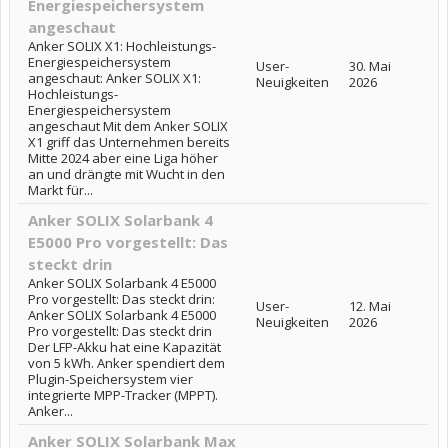
Energiespeichersystem
angeschaut
Anker SOLIX X1: Hochleistungs-
Energiespeichersystem
User-
30. Mai
angeschaut: Anker SOLIX X1:
Neuigkeiten
2026
Hochleistungs-
Energiespeichersystem
angeschaut Mit dem Anker SOLIX
X1 griff das Unternehmen bereits
Mitte 2024 aber eine Liga höher
an und drängte mit Wucht in den
Markt für...
Anker SOLIX Solarbank 4
E5000 Pro vorgestellt: Das
steckt drin
Anker SOLIX Solarbank 4 E5000
Pro vorgestellt: Das steckt drin:
User-
12. Mai
Anker SOLIX Solarbank 4 E5000
Neuigkeiten
2026
Pro vorgestellt: Das steckt drin
Der LFP-Akku hat eine Kapazität
von 5 kWh. Anker spendiert dem
Plugin-Speichersystem vier
integrierte MPP-Tracker (MPPT).
Anker...
Anker SOLIX Solarbank Max