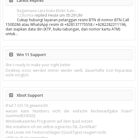
Latest Replies
Bagaimana cara buka Blokir bale...
123tomla
replied
Heute um 05:29 Uhr
Cukup hubungi layanan pelanggan resmi BTN di nomor BTN Call
1500286 atau WhatsApp resmi di +628137775558 / +6282282211196,
dan siapkan data diri (KTP, buku tabungan, dan nomor kartu ATM)
untuk…
Win 11 Support
She's ready to make your night better
Desktop Icons werden immer wieder weiß, dauerhafte Icon Reparatur
nicht möglich
XboX Support
iPad 7 iOS 18 gewünscht
warum kann Numbers nicht die einfache Rechenaufgabe lösen?
(summe(B3:B92))
Windowbasiertes Programm auf dem Ipad nutzen
Wie installiere ich ein selbst-signiertes SSL-Zertifikat?
iPad Leiste mit Textvorschlägen (QuickType) reagiert nicht
eSIM im iPad verwenden