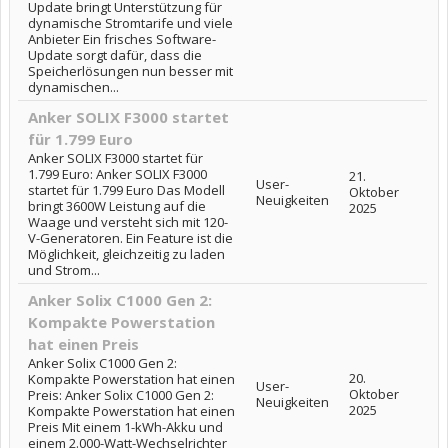
Update bringt Unterstützung für
dynamische Stromtarife und viele
Anbieter Ein frisches Software-
Update sorgt dafür, dass die
Speicherlösungen nun besser mit
dynamischen...
Anker SOLIX F3000 startet
für 1.799 Euro
Anker SOLIX F3000 startet für
1.799 Euro: Anker SOLIX F3000
21.
User-
startet für 1.799 Euro Das Modell
Oktober
Neuigkeiten
bringt 3600W Leistung auf die
2025
Waage und versteht sich mit 120-
V-Generatoren. Ein Feature ist die
Möglichkeit, gleichzeitig zu laden
und Strom...
Anker Solix C1000 Gen 2:
Kompakte Powerstation
hat einen Preis
Anker Solix C1000 Gen 2:
20.
Kompakte Powerstation hat einen
User-
Oktober
Preis: Anker Solix C1000 Gen 2:
Neuigkeiten
2025
Kompakte Powerstation hat einen
Preis Mit einem 1-kWh-Akku und
einem 2.000-Watt-Wechselrichter