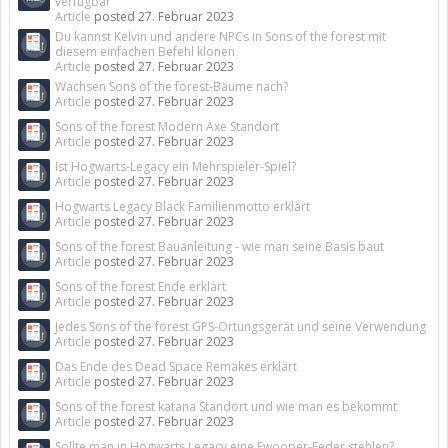
verfügbar
Article
posted
27. Februar 2023
Du kannst Kelvin und andere NPCs in Sons of the forest mit
diesem einfachen Befehl klonen
Article
posted
27. Februar 2023
Wachsen Sons of the forest-Bäume nach?
Article
posted
27. Februar 2023
Sons of the forest Modern Axe Standort
Article
posted
27. Februar 2023
Ist Hogwarts-Legacy ein Mehrspieler-Spiel?
Article
posted
27. Februar 2023
Hogwarts Legacy Black Familienmotto erklärt
Article
posted
27. Februar 2023
Sons of the forest Bauanleitung - wie man seine Basis baut
Article
posted
27. Februar 2023
Sons of the forest Ende erklärt
Article
posted
27. Februar 2023
Jedes Sons of the forest GPS-Ortungsgerät und seine Verwendung
Article
posted
27. Februar 2023
Das Ende des Dead Space Remakes erklärt
Article
posted
27. Februar 2023
Sons of the forest katana Standort und wie man es bekommt
Article
posted
27. Februar 2023
Sollte man in Hogwarts Legacy eine Fwooper-Feder stehlen?