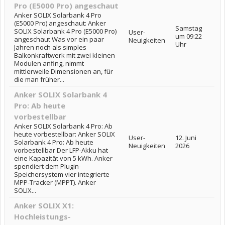
Pro (E5000 Pro) angeschaut
Anker SOLIX Solarbank 4 Pro
(E5000 Pro) angeschaut: Anker
Samstag
SOLIX Solarbank 4 Pro (E5000 Pro)
User-
um 09:22
angeschaut Was vor ein paar
Neuigkeiten
Uhr
Jahren noch als simples
Balkonkraftwerk mit zwei kleinen
Modulen anfing, nimmt
mittlerweile Dimensionen an, für
die man früher...
Anker SOLIX Solarbank 4
Pro: Ab heute
vorbestellbar
Anker SOLIX Solarbank 4 Pro: Ab
heute vorbestellbar: Anker SOLIX
User-
12. Juni
Solarbank 4 Pro: Ab heute
Neuigkeiten
2026
vorbestellbar Der LFP-Akku hat
eine Kapazität von 5 kWh. Anker
spendiert dem Plugin-
Speichersystem vier integrierte
MPP-Tracker (MPPT). Anker
SOLIX...
Anker SOLIX X1:
Hochleistungs-