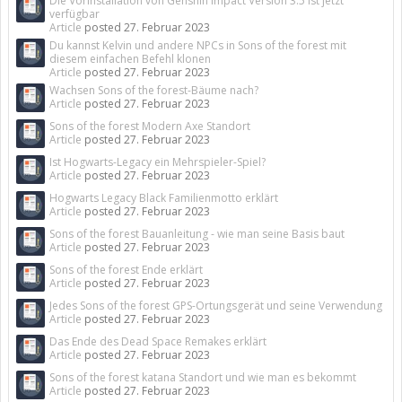
Die Vorinstallation von Genshin Impact Version 3.5 ist jetzt
verfügbar
Article
posted
27. Februar 2023
Du kannst Kelvin und andere NPCs in Sons of the forest mit
diesem einfachen Befehl klonen
Article
posted
27. Februar 2023
Wachsen Sons of the forest-Bäume nach?
Article
posted
27. Februar 2023
Sons of the forest Modern Axe Standort
Article
posted
27. Februar 2023
Ist Hogwarts-Legacy ein Mehrspieler-Spiel?
Article
posted
27. Februar 2023
Hogwarts Legacy Black Familienmotto erklärt
Article
posted
27. Februar 2023
Sons of the forest Bauanleitung - wie man seine Basis baut
Article
posted
27. Februar 2023
Sons of the forest Ende erklärt
Article
posted
27. Februar 2023
Jedes Sons of the forest GPS-Ortungsgerät und seine Verwendung
Article
posted
27. Februar 2023
Das Ende des Dead Space Remakes erklärt
Article
posted
27. Februar 2023
Sons of the forest katana Standort und wie man es bekommt
Article
posted
27. Februar 2023