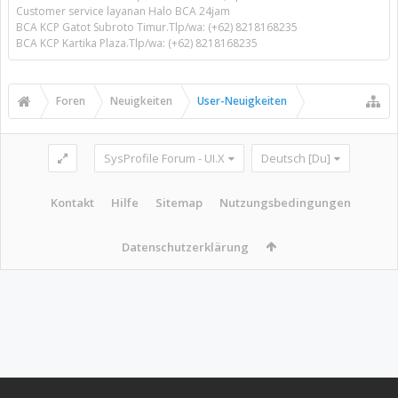
Customer service layanan Halo BCA 24jam
BCA KCP Gatot Subroto Timur.Tlp/wa: (+62) 8218168235
BCA KCP Kartika Plaza.Tlp/wa: (+62) 8218168235
Foren
Neuigkeiten
User-Neuigkeiten
SysProfile Forum - UI.X
Deutsch [Du]
Kontakt
Hilfe
Sitemap
Nutzungsbedingungen
Datenschutzerklärung