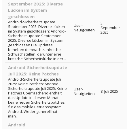
September 2025: Diverse
Lücken im System
geschlossen
Android-Sicherheitsupdate
3.
User-
September 2025: Diverse Lücken
September
Neuigkeiten
im System geschlossen: Android-
2025
Sicherheitsupdate September
2025: Diverse Lücken im System
geschlossen Die Updates
beheben demnach zahlreiche
Schwachstellen, darunter eine
kritische Sicherheitslücke in der...
Android-Sicherheitsupdate
Juli 2025: Keine Patches
Android-Sicherheitsupdate Juli
2025: Keine Patches: Android-
Sicherheitsupdate Juli 2025: Keine
User-
8. Juli 2025
Patches Überraschend enthält
Neuigkeiten
das Update in diesem Monat
keine neuen Sicherheitspatches
für das mobile Betriebssystem
Android. Weder generell hat
man...
Android