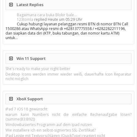
Latest Replies
Bagaimana cara buka Blokir bale...
123tomla
replied
Heute um 05:29 Uhr
Cukup hubungi layanan pelanggan resmi BTN di nomor BTN Call
1500286 atau WhatsApp resmi di +628137775558 / +6282282211196,
dan siapkan data diri (KTP, buku tabungan, dan nomor kartu ATM)
untuk…
Win 11 Support
She's ready to make your night better
Desktop Icons werden immer wieder weiß, dauerhafte Icon Reparatur
nicht möglich
XboX Support
iPad 7 iOS 18 gewünscht
warum kann Numbers nicht die einfache Rechenaufgabe lösen?
(summe(B3:B92))
Windowbasiertes Programm auf dem Ipad nutzen
Wie installiere ich ein selbst-signiertes SSL-Zertifikat?
iPad Leiste mit Textvorschlägen (QuickType) reagiert nicht