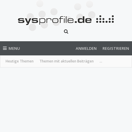
MENU
ANMELDEN
REGISTRIEREN
Heutige Themen
Themen mit aktuellen Beiträgen
...