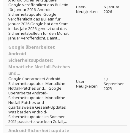
Android Sicherheitsupdate:
Google veröffentlicht das Bulletin
User-
6. Januar
für Januar 2026: Android
Neuigkeiten
2026
Sicherheitsupdate: Google
veröffentlicht das Bulletin für
Januar 2026 Google hat den Start
in das Jahr 2026 genutzt und das
Sicherheitsbulletin für den Monat
Januar veröffentlicht. Damit...
Google überarbeitet
Android-
Sicherheitsupdates:
Monatliche Notfall-Patches
und...
Google überarbeitet Android-
13.
User-
Sicherheitsupdates: Monatliche
September
Neuigkeiten
Notfall-Patches und...: Google
2025
überarbeitet Android-
Sicherheitsupdates: Monatliche
Notfall-Patches und
quartalsweise Gesamt-Updates
Was bei den Android-
Sicherheitsupdates im Sommer
2025 passierte, war kein Zufall,...
Android-Sicherheitsupdate