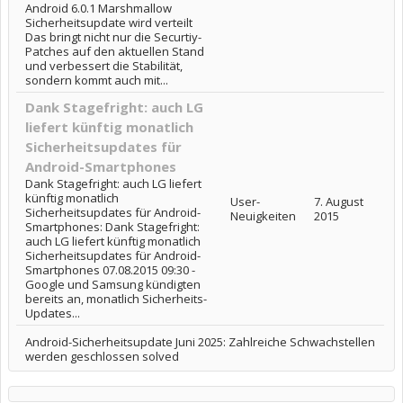
Android 6.0.1 Marshmallow
Sicherheitsupdate wird verteilt
Das bringt nicht nur die Securtiy-
Patches auf den aktuellen Stand
und verbessert die Stabilität,
sondern kommt auch mit...
Dank Stagefright: auch LG
liefert künftig monatlich
Sicherheitsupdates für
Android-Smartphones
Dank Stagefright: auch LG liefert
künftig monatlich
User-
7. August
Sicherheitsupdates für Android-
Neuigkeiten
2015
Smartphones: Dank Stagefright:
auch LG liefert künftig monatlich
Sicherheitsupdates für Android-
Smartphones 07.08.2015 09:30 -
Google und Samsung kündigten
bereits an, monatlich Sicherheits-
Updates...
Android-Sicherheitsupdate Juni 2025: Zahlreiche Schwachstellen
werden geschlossen solved