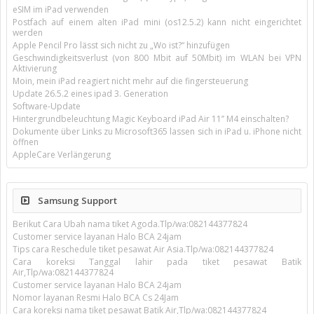
eSIM im iPad verwenden
Postfach auf einem alten iPad mini (os12.5.2) kann nicht eingerichtet
werden
Apple Pencil Pro lässt sich nicht zu „Wo ist?“ hinzufügen
Geschwindigkeitsverlust (von 800 Mbit auf 50Mbit) im WLAN bei VPN
Aktivierung
Moin, mein iPad reagiert nicht mehr auf die fingersteuerung
Update 26.5.2 eines ipad 3. Generation
Software-Update
Hintergrundbeleuchtung Magic Keyboard iPad Air 11’’ M4 einschalten?
Dokumente über Links zu Microsoft365 lassen sich in iPad u. iPhone nicht
öffnen
AppleCare Verlängerung
Samsung Support
Berikut Cara Ubah nama tiket Agoda.Tlp/wa:082144377824
Customer service layanan Halo BCA 24jam
Tips cara Reschedule tiket pesawat Air Asia.Tlp/wa:082144377824
Cara koreksi Tanggal lahir pada tiket pesawat Batik
Air,Tlp/wa:082144377824
Customer service layanan Halo BCA 24jam
Nomor layanan Resmi Halo BCA Cs 24Jam
Cara koreksi nama tiket pesawat Batik Air,Tlp/wa:082144377824