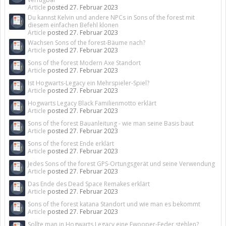
Article
posted
27. Februar 2023
Du kannst Kelvin und andere NPCs in Sons of the forest mit
diesem einfachen Befehl klonen
Article
posted
27. Februar 2023
Wachsen Sons of the forest-Bäume nach?
Article
posted
27. Februar 2023
Sons of the forest Modern Axe Standort
Article
posted
27. Februar 2023
Ist Hogwarts-Legacy ein Mehrspieler-Spiel?
Article
posted
27. Februar 2023
Hogwarts Legacy Black Familienmotto erklärt
Article
posted
27. Februar 2023
Sons of the forest Bauanleitung - wie man seine Basis baut
Article
posted
27. Februar 2023
Sons of the forest Ende erklärt
Article
posted
27. Februar 2023
Jedes Sons of the forest GPS-Ortungsgerät und seine Verwendung
Article
posted
27. Februar 2023
Das Ende des Dead Space Remakes erklärt
Article
posted
27. Februar 2023
Sons of the forest katana Standort und wie man es bekommt
Article
posted
27. Februar 2023
Sollte man in Hogwarts Legacy eine Fwooper-Feder stehlen?