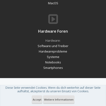
MacOS
Hardware Foren
Hardware:
Software und Treiber
Hardwareprobleme
Systeme
Notebooks
Smartphones
Diese Seite verwendet Cookies. Wenn du dich weiterhin auf dieser Seite
Forum software by XenForo™
-
Deutsch von xenDach
aufhältst, akzeptierst du unseren Einsatz von Cookies.
Theme designed by
ThemeHouse
.
Accept
Weitere Informationen