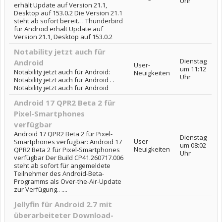
Uhr
erhält Update auf Version 21.1,
Desktop auf 153.0.2 Die Version 21.1
steht ab sofort bereit.. . Thunderbird
für Android erhält Update auf
Version 21.1, Desktop auf 153.0.2
Notability jetzt auch für
Dienstag
Android
User-
um 11:12
Notability jetzt auch für Android:
Neuigkeiten
Uhr
Notability jetzt auch für Android . .
Notability jetzt auch für Android
Android 17 QPR2 Beta 2 für
Pixel-Smartphones
verfügbar
Android 17 QPR2 Beta 2 für Pixel-
Dienstag
User-
Smartphones verfügbar: Android 17
um 08:02
Neuigkeiten
QPR2 Beta 2 für Pixel-Smartphones
Uhr
verfügbar Der Build CP41.260717.006
steht ab sofort für angemeldete
Teilnehmer des Android-Beta-
Programms als Over-the-Air-Update
zur Verfügung.. ....
Jellyfin für Android 2.7 mit
überarbeiteter Download-