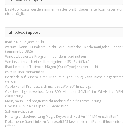
Desktop Icons werden immer wieder weiß, dauerhafte Icon Reparatur
nicht möglich
XboX Support
iPad 7 iOS 18 gewünscht
warum kann Numbers nicht die einfache Rechenaufgabe lösen?
(summe(B3:B92))
Windowbasiertes Programm auf dem Ipad nutzen
Wie installiere ich ein selbst-signiertes SSL-Zertifikat?
iPad Leiste mit Textvorschlägen (QuickType) reagiert nicht
eSIM im iPad verwenden
Postfach auf einem alten iPad mini (os12.5.2) kann nicht eingerichtet
werden
Apple Pencil Pro lässt sich nicht zu „Wo ist?“ hinzufügen
Geschwindigkeitsverlust (von 800 Mbit auf 50Mbit) im WLAN bei VPN
Aktivierung
Moin, mein iPad reagiert nicht mehr auf die fingersteuerung
Update 26.5.2 eines ipad 3. Generation
Software-Update
Hintergrundbeleuchtung Magic Keyboard iPad Air 11’’ M4 einschalten?
Dokumente über Links zu Microsoft365 lassen sich in iPad u. iPhone nicht
öffnen