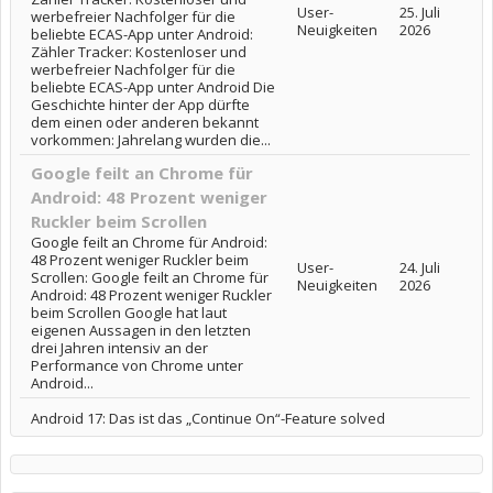
User-
25. Juli
werbefreier Nachfolger für die
Neuigkeiten
2026
beliebte ECAS-App unter Android:
Zähler Tracker: Kostenloser und
werbefreier Nachfolger für die
beliebte ECAS-App unter Android Die
Geschichte hinter der App dürfte
dem einen oder anderen bekannt
vorkommen: Jahrelang wurden die...
Google feilt an Chrome für
Android: 48 Prozent weniger
Ruckler beim Scrollen
Google feilt an Chrome für Android:
48 Prozent weniger Ruckler beim
User-
24. Juli
Scrollen: Google feilt an Chrome für
Neuigkeiten
2026
Android: 48 Prozent weniger Ruckler
beim Scrollen Google hat laut
eigenen Aussagen in den letzten
drei Jahren intensiv an der
Performance von Chrome unter
Android...
Android 17: Das ist das „Continue On“-Feature solved