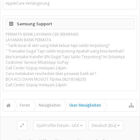
AppleCare Verlängerung
Samsung Support
PERMATA BANK LAYANAN CEK SEKARANG
LAYANAN BANK PERMATA
" Tarik tunai di atm uang tidak keluar tapi saldo terpotong?
" Transaksi Gagal Tapi saldo terpotong Apakah uang bisa kembali?
Jika transaksi transfer BN Gagal Tapi Saldo Terpotong? Ini Solusinya
Customer Service WhatsApp GoPay
Call Center Gopay melayani 24jam
Cara melakukan reschedule tiket pesawat batik air?
BCA KCU DAAN MOGOT.Tlp/wa.08218168235
Call Center Gopay melayani 24jam
Foren
Neuigkeiten
User-Neuigkeiten
SysProfile Forum - UI.X
Deutsch [Du]