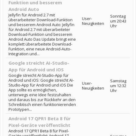
Funktion und besserem
Android Auto
Jellyfin für Android 2.7 mit
Sonntag
User-
überarbeiteter Download-Funktion
um 20:43
Neuigkeiten
und besserem Android Auto: Jellyfin
Uhr
für Android 2.7 mit überarbeiteter
Download-Funktion und besserem
Android Auto Das Update bringt eine
komplett überarbeitete Download-
Funktion, eine neue Android-Auto-
Integration und...
Google streicht AI-Studio-
App für Android und iOS
Google streicht AI-Studio-App für
Android und iOS: Google streicht AI-
Samstag
User-
Studio-App für Android und iOS Die
um 12:32
Neuigkeiten
App sollte es ermöglichen,
Uhr
unterwegs eine Idee festzuhalten
und daraus bis zur Rückkehr an den
Schreibtisch einen funktionierenden
Prototypen...
Android 17 QPR1 Beta 8 für
Pixel-Geräte veröffentlicht
Android 17 QPR1 Beta 8 für Pixel-
Geräte veröffentlicht: Android 17