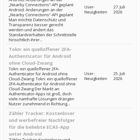
„Nearby Connections“-API geplant:
User-
27. Juli
Android: Änderungen an der
Neuigkeiten
2026
„Nearby Connections“-API geplant
Man möchte Datenschutz und
Transparenz besser gerecht
werden und ändert das
Standardverhalten der Schnittstelle
hinsichtlich ihrer...
Tokn: ein quelloffener 2FA-
Authenticator für Android
ohne Cloud-Zwang
Tokn: ein quelloffener 2FA-
User-
25. Juli
Authenticator für Android ohne
Neuigkeiten
2026
Cloud-Zwang: Tokn: ein quelloffener
2FA-Authenticator für Android ohne
Cloud-Zwang Der Markt an
Authenticator-Apps ist groß, doch
viele namhafte Lösungen drängen
Nutzer zunehmend in Richtung...
Zähler Tracker: Kostenloser
und werbefreier Nachfolger
für die beliebte ECAS-App
unter Android
Zähler Tracker: Kostenloser und