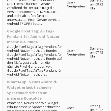
Samstag
User-
QPR1 Beta 8 für Pixel-Geräte
um 09:22
Neuigkeiten
veröffentlicht Der Build trägt die
Uhr
Versionsnummer CP31.260623.010
und steht ab sofort für alle
unterstützten Pixel-Geräte bereit.. .
Android 17 QPR1 Beta...
Google Pixel Tag: AirTag-
Pendant für Android-Nutzer
macht die Runde
Google Pixel Tag: AirTag-Pendant für
Samstag
User-
Android-Nutzer macht die Runde:
um 07:12
Neuigkeiten
Google Pixel Tag: AirTag-Pendant für
Uhr
Android-Nutzer macht die Runde auf
den 13. August stellt man die
nächste Pixel-Generation vor.
Google Pixel Tag: AirTag-Pendant für
Android-Nutzer macht die...
WhatsApp: Neues Android-
Widget erlaubt schnelle
Sprachnachrichten an
mehrere Kontakte
WhatsApp: Neues Android-Widget
Freitag
erlaubt schnelle Sprachnachrichten
User-
um 21:22
an mehrere Kontakte: WhatsApp: