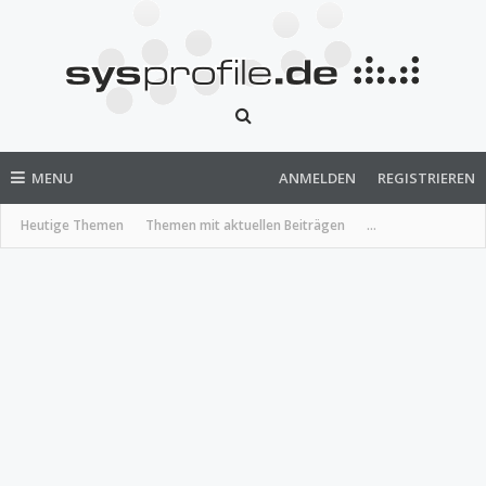
MENU
ANMELDEN
REGISTRIEREN
Heutige Themen
Themen mit aktuellen Beiträgen
...