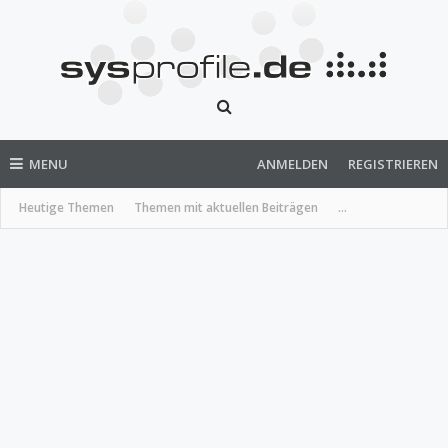
MENU
ANMELDEN
REGISTRIEREN
Heutige Themen
Themen mit aktuellen Beiträgen
...