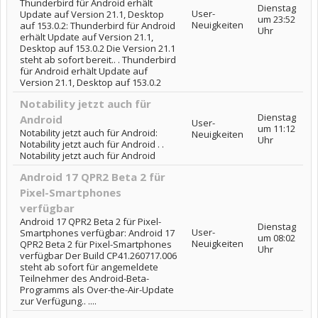
Thunderbird für Android erhält
Dienstag
User-
Update auf Version 21.1, Desktop
um 23:52
Neuigkeiten
auf 153.0.2: Thunderbird für Android
Uhr
erhält Update auf Version 21.1,
Desktop auf 153.0.2 Die Version 21.1
steht ab sofort bereit.. . Thunderbird
für Android erhält Update auf
Version 21.1, Desktop auf 153.0.2
Notability jetzt auch für
Dienstag
Android
User-
um 11:12
Notability jetzt auch für Android:
Neuigkeiten
Uhr
Notability jetzt auch für Android . .
Notability jetzt auch für Android
Android 17 QPR2 Beta 2 für
Pixel-Smartphones
verfügbar
Android 17 QPR2 Beta 2 für Pixel-
Dienstag
User-
Smartphones verfügbar: Android 17
um 08:02
Neuigkeiten
QPR2 Beta 2 für Pixel-Smartphones
Uhr
verfügbar Der Build CP41.260717.006
steht ab sofort für angemeldete
Teilnehmer des Android-Beta-
Programms als Over-the-Air-Update
zur Verfügung.. ....