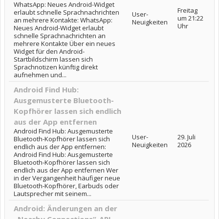
WhatsApp: Neues Android-Widget
Freitag
erlaubt schnelle Sprachnachrichten
User-
um 21:22
an mehrere Kontakte: WhatsApp:
Neuigkeiten
Uhr
Neues Android-Widget erlaubt
schnelle Sprachnachrichten an
mehrere Kontakte Über ein neues
Widget für den Android-
Startbildschirm lassen sich
Sprachnotizen künftig direkt
aufnehmen und...
Android Find Hub:
Ausgemusterte Bluetooth-
Kopfhörer lassen sich endlich
aus der App entfernen
Android Find Hub: Ausgemusterte
User-
29. Juli
Bluetooth-Kopfhörer lassen sich
Neuigkeiten
2026
endlich aus der App entfernen:
Android Find Hub: Ausgemusterte
Bluetooth-Kopfhörer lassen sich
endlich aus der App entfernen Wer
in der Vergangenheit häufiger neue
Bluetooth-Kopfhörer, Earbuds oder
Lautsprecher mit seinem...
Android: Änderungen an der