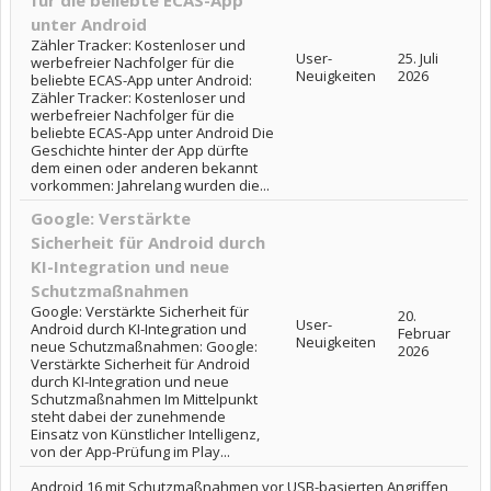
für die beliebte ECAS-App
unter Android
Zähler Tracker: Kostenloser und
User-
25. Juli
werbefreier Nachfolger für die
Neuigkeiten
2026
beliebte ECAS-App unter Android:
Zähler Tracker: Kostenloser und
werbefreier Nachfolger für die
beliebte ECAS-App unter Android Die
Geschichte hinter der App dürfte
dem einen oder anderen bekannt
vorkommen: Jahrelang wurden die...
Google: Verstärkte
Sicherheit für Android durch
KI-Integration und neue
Schutzmaßnahmen
Google: Verstärkte Sicherheit für
20.
User-
Android durch KI-Integration und
Februar
Neuigkeiten
neue Schutzmaßnahmen: Google:
2026
Verstärkte Sicherheit für Android
durch KI-Integration und neue
Schutzmaßnahmen Im Mittelpunkt
steht dabei der zunehmende
Einsatz von Künstlicher Intelligenz,
von der App-Prüfung im Play...
Android 16 mit Schutzmaßnahmen vor USB-basierten Angriffen