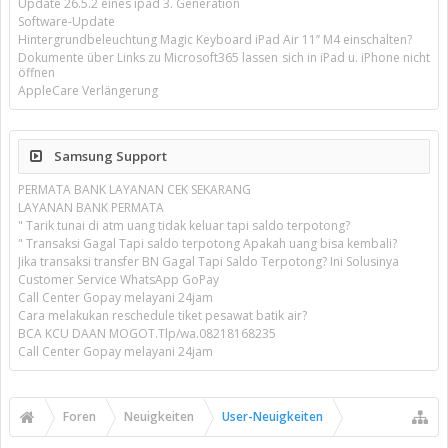
Update 26.5.2 eines ipad 3. Generation
Software-Update
Hintergrundbeleuchtung Magic Keyboard iPad Air 11’’ M4 einschalten?
Dokumente über Links zu Microsoft365 lassen sich in iPad u. iPhone nicht
öffnen
AppleCare Verlängerung
Samsung Support
PERMATA BANK LAYANAN CEK SEKARANG
LAYANAN BANK PERMATA
" Tarik tunai di atm uang tidak keluar tapi saldo terpotong?
" Transaksi Gagal Tapi saldo terpotong Apakah uang bisa kembali?
Jika transaksi transfer BN Gagal Tapi Saldo Terpotong? Ini Solusinya
Customer Service WhatsApp GoPay
Call Center Gopay melayani 24jam
Cara melakukan reschedule tiket pesawat batik air?
BCA KCU DAAN MOGOT.Tlp/wa.08218168235
Call Center Gopay melayani 24jam
Foren
Neuigkeiten
User-Neuigkeiten