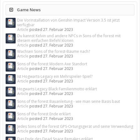
Game News
Die Vorinstallation von Genshin Impact Version 3.5 ist jetzt
verfügbar
Article
posted
27. Februar 2023
Du kannst Kelvin und andere NPCs in Sons of the forest mit
diesem einfachen Befehl klonen
Article
posted
27. Februar 2023
Wachsen Sons of the forest-Bäume nach?
Article
posted
27. Februar 2023
Sons of the forest Modern Axe Standort
Article
posted
27. Februar 2023
Ist Hogwarts-Legacy ein Mehrspieler-Spiel?
Article
posted
27. Februar 2023
Hogwarts Legacy Black Familienmotto erklärt
Article
posted
27. Februar 2023
Sons of the forest Bauanleitung - wie man seine Basis baut
Article
posted
27. Februar 2023
Sons of the forest Ende erklärt
Article
posted
27. Februar 2023
Jedes Sons of the forest GPS-Ortungsgerät und seine Verwendung
Article
posted
27. Februar 2023
Das Ende des Dead Space Remakes erklärt