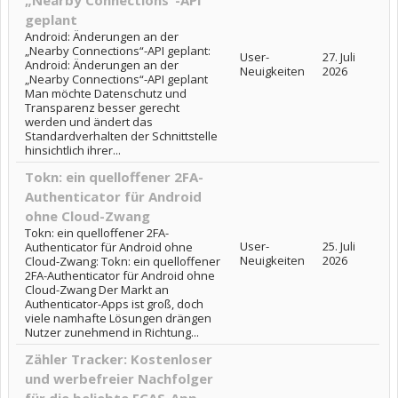
„Nearby Connections“-API
geplant
Android: Änderungen an der
„Nearby Connections“-API geplant:
User-
27. Juli
Android: Änderungen an der
Neuigkeiten
2026
„Nearby Connections“-API geplant
Man möchte Datenschutz und
Transparenz besser gerecht
werden und ändert das
Standardverhalten der Schnittstelle
hinsichtlich ihrer...
Tokn: ein quelloffener 2FA-
Authenticator für Android
ohne Cloud-Zwang
Tokn: ein quelloffener 2FA-
User-
25. Juli
Authenticator für Android ohne
Neuigkeiten
2026
Cloud-Zwang: Tokn: ein quelloffener
2FA-Authenticator für Android ohne
Cloud-Zwang Der Markt an
Authenticator-Apps ist groß, doch
viele namhafte Lösungen drängen
Nutzer zunehmend in Richtung...
Zähler Tracker: Kostenloser
und werbefreier Nachfolger