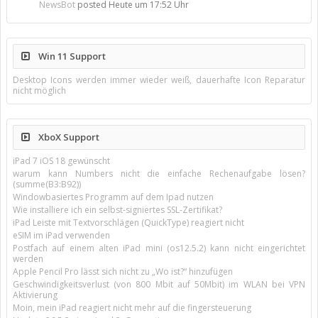
NewsBot
posted
Heute um 17:52 Uhr
Win 11 Support
Desktop Icons werden immer wieder weiß, dauerhafte Icon Reparatur
nicht möglich
XboX Support
iPad 7 iOS 18 gewünscht
warum kann Numbers nicht die einfache Rechenaufgabe lösen?
(summe(B3:B92))
Windowbasiertes Programm auf dem Ipad nutzen
Wie installiere ich ein selbst-signiertes SSL-Zertifikat?
iPad Leiste mit Textvorschlägen (QuickType) reagiert nicht
eSIM im iPad verwenden
Postfach auf einem alten iPad mini (os12.5.2) kann nicht eingerichtet
werden
Apple Pencil Pro lässt sich nicht zu „Wo ist?“ hinzufügen
Geschwindigkeitsverlust (von 800 Mbit auf 50Mbit) im WLAN bei VPN
Aktivierung
Moin, mein iPad reagiert nicht mehr auf die fingersteuerung