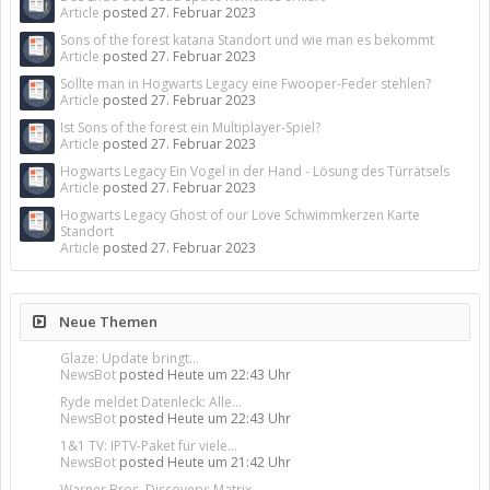
Article
posted
27. Februar 2023
Sons of the forest katana Standort und wie man es bekommt
Article
posted
27. Februar 2023
Sollte man in Hogwarts Legacy eine Fwooper-Feder stehlen?
Article
posted
27. Februar 2023
Ist Sons of the forest ein Multiplayer-Spiel?
Article
posted
27. Februar 2023
Hogwarts Legacy Ein Vogel in der Hand - Lösung des Türrätsels
Article
posted
27. Februar 2023
Hogwarts Legacy Ghost of our Love Schwimmkerzen Karte
Standort
Article
posted
27. Februar 2023
Neue Themen
Glaze: Update bringt...
NewsBot
posted
Heute um 22:43 Uhr
Ryde meldet Datenleck: Alle...
NewsBot
posted
Heute um 22:43 Uhr
1&1 TV: IPTV-Paket für viele...
NewsBot
posted
Heute um 21:42 Uhr
Warner Bros. Discovery: Matrix...