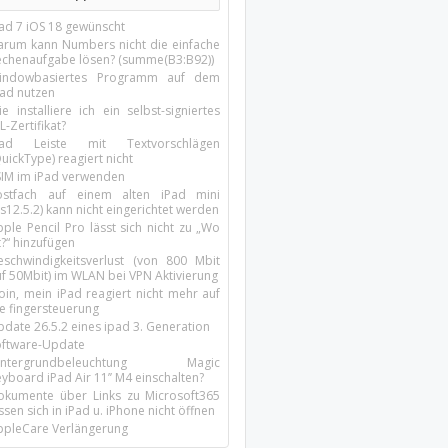
Pad 7 iOS 18 gewünscht
arum kann Numbers nicht die einfache
echenaufgabe lösen? (summe(B3:B92))
indowbasiertes Programm auf dem
pad nutzen
e installiere ich ein selbst-signiertes
L-Zertifikat?
Pad Leiste mit Textvorschlägen
uickType) reagiert nicht
SIM im iPad verwenden
ostfach auf einem alten iPad mini
s12.5.2) kann nicht eingerichtet werden
ple Pencil Pro lässt sich nicht zu „Wo
t?“ hinzufügen
eschwindigkeitsverlust (von 800 Mbit
uf 50Mbit) im WLAN bei VPN Aktivierung
oin, mein iPad reagiert nicht mehr auf
ie fingersteuerung
pdate 26.5.2 eines ipad 3. Generation
oftware-Update
intergrundbeleuchtung Magic
yboard iPad Air 11’’ M4 einschalten?
okumente über Links zu Microsoft365
ssen sich in iPad u. iPhone nicht öffnen
ppleCare Verlängerung