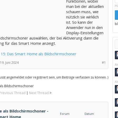
Funktionen, wobei
H
man bei der aktuellen
schauen muss, wie
nützlich sie wirklich
ist. So kann der
b
Anwender nun in den
Display-Einstellungen
ldschirmschoner auswählen, der bei Aktivierung dann die
ng für das Smart Home anzeigt.
 15: Das Smart Home als Bildschirmschoner
19. Juni 2024
#1
Ar
sst angemeldet oder registriert sein, um Beiträge verfassen zu können. )
Ar
ls Bildschirmschoner
Previous Thread
|
Next Thread
>
 als Bildschirmschoner -
Forum
Datum
Smart Home