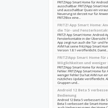
FRITZ!App Smart Home für Android:
ausschaltbar: FRITZ!App Smart Hom
und ausschaltbar Quasi ein vorau
Neuerung ist derzeit nur für Anwen
FRITZ!Box eine...
FRITZ! App Smart Home: And
die Tür- und Fensterkontakt
FRITZ! App Smart Home: Android-Ap
Fensterkontakte in der Übersicht:
App zeigt nun auch die Tür- und Fe
AVM hat seine Fritz!App Smart Hom
Version 1.8.1 veröffentlicht. Damit..
FRITZ!App Smart Home für 
Möglichkeiten und weniger 
FRITZ!App Smart Home für Android
Fehler: FRITZ!App Smart Home für 
weniger Fehler Da hat AVM nun ein
nützliches Update veröffentlicht. A
Gruppen und...
Android 12 Beta 5 verbess
Bedienung
Android 12 Beta 5 verbessert die
Beta 5 verbessert die Smart-Home
auch Verbesserungen der Home Con