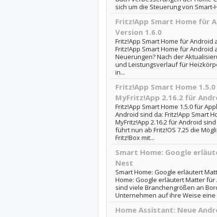
sich um die Steuerung von Smart-
Fritz!App Smart Home für A
Version 1.6.0
Fritz!App Smart Home für Android ab
Fritz!App Smart Home für Android a
Neuerungen? Nach der Aktualisieru
und Leistungsverlauf für Heizkör
in...
Fritz!App Smart Home 1.5.0 
MyFritz!App 2.16.2 für Andr
Fritz!App Smart Home 1.5.0 für Appl
Android sind da: Fritz!App Smart H
MyFritz!App 2.16.2 für Android sind
führt nun ab Fritz!OS 7.25 die Mögl
Fritz!Box mit...
Smart Home: Google erläut
Nest
Smart Home: Google erläutert Matt
Home: Google erläutert Matter für
sind viele Branchengrößen an Bord
Unternehmen auf ihre Weise eine ge
Home Assistant: Neue Andro