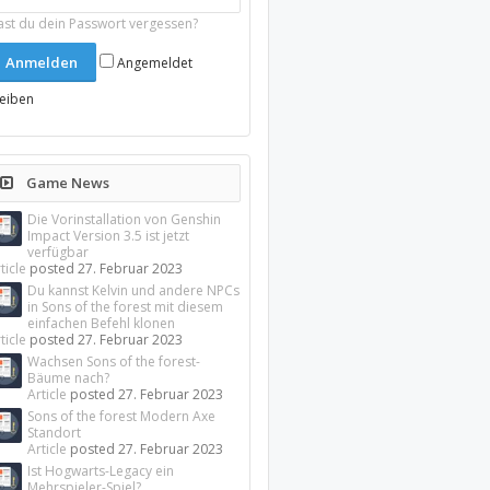
ast du dein Passwort vergessen?
Angemeldet
leiben
Game News
Die Vorinstallation von Genshin
Impact Version 3.5 ist jetzt
verfügbar
ticle
posted
27. Februar 2023
Du kannst Kelvin und andere NPCs
in Sons of the forest mit diesem
einfachen Befehl klonen
ticle
posted
27. Februar 2023
Wachsen Sons of the forest-
Bäume nach?
Article
posted
27. Februar 2023
Sons of the forest Modern Axe
Standort
Article
posted
27. Februar 2023
Ist Hogwarts-Legacy ein
Mehrspieler-Spiel?