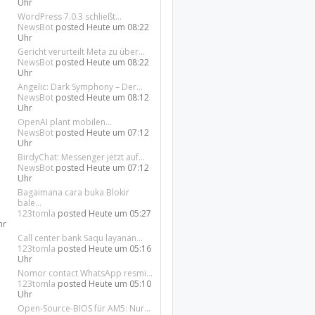
Uhr
WordPress 7.0.3 schließt...
NewsBot
posted
Heute um 08:22
Uhr
Gericht verurteilt Meta zu über...
NewsBot
posted
Heute um 08:22
Uhr
Angelic: Dark Symphony – Der...
NewsBot
posted
Heute um 08:12
Uhr
OpenAI plant mobilen...
NewsBot
posted
Heute um 07:12
Uhr
BirdyChat: Messenger jetzt auf...
NewsBot
posted
Heute um 07:12
Uhr
Bagaimana cara buka Blokir
bale...
123tomla
posted
Heute um 05:27
hr
Call center bank Saqu layanan...
123tomla
posted
Heute um 05:16
Uhr
Nomor contact WhatsApp resmi...
123tomla
posted
Heute um 05:10
Uhr
Open-Source-BIOS für AM5: Nur...