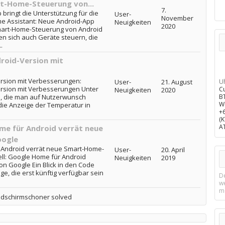
rt-Home-Steuerung von...
7.
bringt die Unterstützung für die
User-
November
e Assistant: Neue Android-App
Neuigkeiten
2020
Smart-Home-Steuerung von Android
 sich auch Geräte steuern, die
.
roid-Version mit
rsion mit Verbesserungen:
User-
21. August
U
rsion mit Verbesserungen Unter
C
Neuigkeiten
2020
, die man auf Nutzerwunsch
B
W
die Anzeige der Temperatur in
+
(
A
ome für Android verrät neue
oogle
r Android verrät neue Smart-Home-
User-
20. April
ll: Google Home für Android
Neuigkeiten
2019
n Google Ein Blick in den Code
ge, die erst künftig verfügbar sein
D
w
m
ildschirmschoner solved