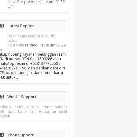
NewsBot
posted
Heute um 02:52
Uhr
Latest Replies
Bagaimana cara buka Blokir
bale...
123tomla
replied
Heute um 05:29
hr
ukup hubungi layanan pelanggan resmi
TN di nomor BTN Call 1500286 atau
hatsApp resmi di +628137775558 /
6282282211196, dan siapkan data diri
KTP, buku tabungan, dan nomor kartu
TM) untuk…
Win 11 Support
esktop Icons werden immer wieder
eiß, dauerhafte Icon Reparatur nicht
öglich
XboX Support