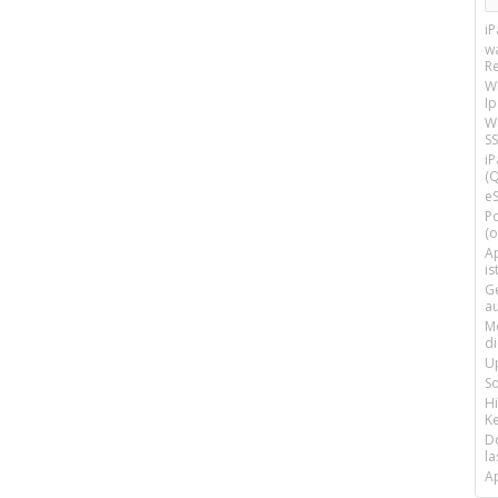
i
w
R
W
I
Wi
SS
i
(Q
e
P
(o
Ap
is
G
a
M
d
U
S
H
Ke
D
la
A