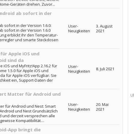
Home-Geräten drehen. Zuvor...
ndroid ab sofort in der
 sofort in der Version 1.6.0:
User-
3. August
b sofort in der Version 1.6.0
Neuigkeiten
2021
ng erblickt ihr den Temperatur-
perregler und smarte Steckdosen
für Apple iOS und
oid sind da
e iOS und MyFritz!App 2.16.2 für
User-
8. Juli 2021
ome 1.5.0 für Apple iOS und
Neuigkeiten
 da für Apple iOS verfügbar. Sie
ichkeit ein, Support-Daten der
ert Matter für Android und
U
User-
20. Mai
er für Android und Nest: Smart
Neuigkeiten
2021
 Android und Nest Grundsätzlich
 und derzeit versprechen alle
wisse Kompatibilität....
id-App bringt die