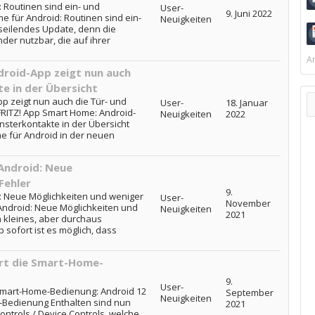
 Routinen sind ein- und
User-
9. Juni 2022
e für Android: Routinen sind ein-
Neuigkeiten
seilendes Update, denn die
der nutzbar, die auf ihrer
Ar
roid-App zeigt nun auch
e in der Übersicht
p zeigt nun auch die Tür- und
User-
18. Januar
 FRITZ! App Smart Home: Android-
Neuigkeiten
2022
nsterkontakte in der Übersicht
e für Android in der neuen
.
Android: Neue
Fehler
9.
: Neue Möglichkeiten und weniger
User-
November
Android: Neue Möglichkeiten und
Neuigkeiten
2021
 kleines, aber durchaus
b sofort ist es möglich, dass
ert die Smart-Home-
9.
User-
 Smart-Home-Bedienung: Android 12
September
Neuigkeiten
-Bedienung Enthalten sind nun
2021
trols / Device Controls, welche