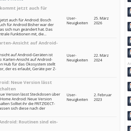
kommt jetzt auch für
User-
25. März
tzt auch für Android: Bosch
Neuigkeiten
2026
ch für Android Bisher war der
was sich nun geändert hat. Das
trale Funktionen mit, die...
rten-Ansicht auf Android-
sicht auf Android-Geräten ist
User-
22. März
: Karten-Ansicht auf Android-
Neuigkeiten
2024
Ar
en Hub für das Ökosystem stellt
, der es erlaubt, Geräte per Z-
id: Neue Version lässt
chalten
ue Version lässt Steckdosen über
User-
2. Februar
t Home Android: Neue Version
Neuigkeiten
2023
lten Solltet ihr die FRITZ!DECT-
assen sich diese nach der
ndroid: Routinen sind ein-