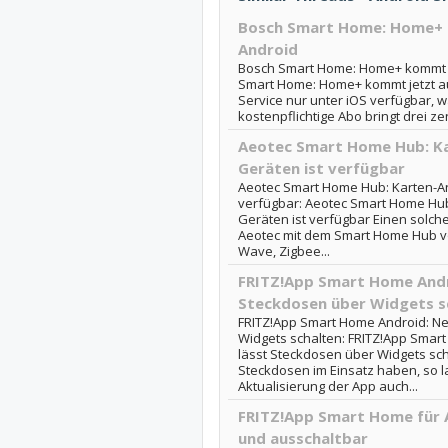
Bosch Smart Home: Home+ 
Android
Bosch Smart Home: Home+ kommt je
Smart Home: Home+ kommt jetzt au
Service nur unter iOS verfügbar, 
kostenpflichtige Abo bringt drei zen
Aeotec Smart Home Hub: Ka
Geräten ist verfügbar
Aeotec Smart Home Hub: Karten-An
verfügbar: Aeotec Smart Home Hub
Geräten ist verfügbar Einen solch
Aeotec mit dem Smart Home Hub vor
Wave, Zigbee...
FRITZ!App Smart Home Andro
Steckdosen über Widgets s
FRITZ!App Smart Home Android: Ne
Widgets schalten: FRITZ!App Smar
lässt Steckdosen über Widgets scha
Steckdosen im Einsatz haben, so l
Aktualisierung der App auch...
FRITZ!App Smart Home für A
und ausschaltbar