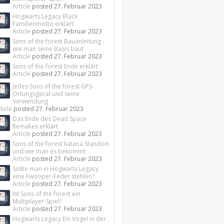
Article
posted
27. Februar 2023
Hogwarts Legacy Black
Familienmotto erklärt
Article
posted
27. Februar 2023
Sons of the forest Bauanleitung -
wie man seine Basis baut
Article
posted
27. Februar 2023
Sons of the forest Ende erklärt
Article
posted
27. Februar 2023
Jedes Sons of the forest GPS-
Ortungsgerät und seine
Verwendung
ticle
posted
27. Februar 2023
Das Ende des Dead Space
Remakes erklärt
Article
posted
27. Februar 2023
Sons of the forest katana Standort
und wie man es bekommt
Article
posted
27. Februar 2023
Sollte man in Hogwarts Legacy
eine Fwooper-Feder stehlen?
Article
posted
27. Februar 2023
Ist Sons of the forest ein
Multiplayer-Spiel?
Article
posted
27. Februar 2023
Hogwarts Legacy Ein Vogel in der