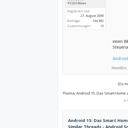
PCGH-News
Registriert seit:
27. August 2008
Beiträge:
194.382
Zustimmungen:
13
einen Bi
Steueru
Android
NewsBot,
(Du mu
Thema:
Android 15: Das Smart Home a
<
Android 15: Das Smart Home
Similar Threads - Android 