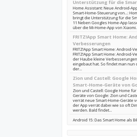
Unterstützung für die Sma
Home Assistant: Neue Android-App 
Smart-Home-Steuerung von...: Hom
bringt die Unterstützung für die 
11 Neben Googles Home-App lassen
über die Mi-Home-App von Xiaomi..
FRITZ!App Smart Home: And
Verbesserungen
FRITZ!App Smart Home: Android-Ve
FRITZ!App Smart Home: Android-Ve
der Haube kleine Verbesserungen
eingebaut hat. So findet man nun 
der...
Zion und Castell: Google H
Smart-Home-Geräte von G
Zion und Castell: Google Home fü
Geräte von Google: Zion und Caste
verrät neue Smart-Home-Geräte vo
der App verrät dabei wie so oft Din
werden. Bald findet...
Android 15: Das Smart Home als B