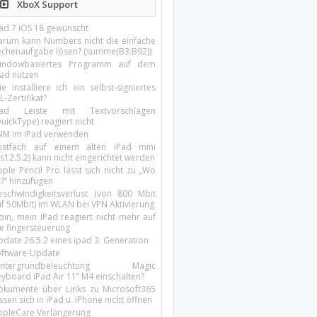
XboX Support
Pad 7 iOS 18 gewünscht
arum kann Numbers nicht die einfache
echenaufgabe lösen? (summe(B3:B92))
indowbasiertes Programm auf dem
pad nutzen
e installiere ich ein selbst-signiertes
L-Zertifikat?
Pad Leiste mit Textvorschlägen
uickType) reagiert nicht
SIM im iPad verwenden
ostfach auf einem alten iPad mini
s12.5.2) kann nicht eingerichtet werden
ple Pencil Pro lässt sich nicht zu „Wo
t?“ hinzufügen
eschwindigkeitsverlust (von 800 Mbit
uf 50Mbit) im WLAN bei VPN Aktivierung
oin, mein iPad reagiert nicht mehr auf
ie fingersteuerung
pdate 26.5.2 eines ipad 3. Generation
oftware-Update
intergrundbeleuchtung Magic
yboard iPad Air 11’’ M4 einschalten?
okumente über Links zu Microsoft365
ssen sich in iPad u. iPhone nicht öffnen
ppleCare Verlängerung