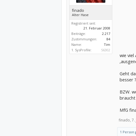
finado
Alter Hase
Registriert seit:
21. Februar 2008
Beiträge:
2.217
Zustimmungen:
84
Name:
Tim
1. SysProfile:
56302
wie vie
,ausgen
Geht da
besser 
BZW. wo
braucht
MfG fin
finado,
7.
1 Person g