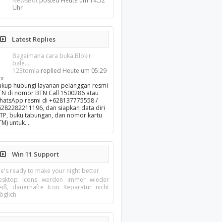
NewsBot
posted
Heute um 14:52
Uhr
Latest Replies
Bagaimana cara buka Blokir
bale...
123tomla
replied
Heute um 05:29
hr
ukup hubungi layanan pelanggan resmi
TN di nomor BTN Call 1500286 atau
hatsApp resmi di +628137775558 /
6282282211196, dan siapkan data diri
KTP, buku tabungan, dan nomor kartu
TM) untuk…
Win 11 Support
e's ready to make your night better
esktop Icons werden immer wieder
eiß, dauerhafte Icon Reparatur nicht
öglich