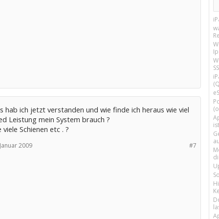
i
w
R
W
I
Wi
SS
i
(Q
e
P
(o
s hab ich jetzt verstanden und wie finde ich heraus wie viel
Ap
d Leistung mein System brauch ?
is
 viele Schienen etc . ?
G
a
 Januar 2009
#7
M
d
U
S
H
Ke
D
la
A