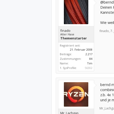
@bernd
Deinen 
Kannste
Wie weiß
finado
finado,
7.
Alter Hase
Themenstarter
Registriert seit:
21. Februar 2008
Beiträge:
2.217
Zustimmungen:
84
Name:
Tim
1. SysProfile:
56302
bernd m
combini
z.b. 4x 
und je m
Mr_Lachga
Mr_Lachgas