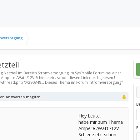
mversorgung
tzteil
g Netzteil im Bereich
Stromversorgung
im SysProfile Forum bei einer
Ampere /Watt /12V Schiene etc. schon diesen Link durchgelesen !
wthread.php?t=290348... Dieses Thema im Forum "
Stromversorgung
"
.
ren Antworten möglich.
B
Hey Leute,
habe mir zum Thema
Ampere /Watt /12V
P
Schiene etc. schon