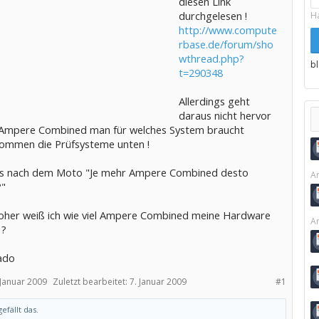
diesen Link
durchgelesen !
H
http://www.compute
rbase.de/forum/sho
wthread.php?
b
t=290348
Allerdings geht
daraus nicht hervor
l Ampere Combined man für welches System braucht
ommen die Prüfsysteme unten !
s nach dem Moto "Je mehr Ampere Combined desto
Ar
?"
her weiß ich wie viel Ampere Combined meine Hardware
Ar
 ?
ado
 Januar 2009
Zuletzt bearbeitet:
7. Januar 2009
#1
efällt das.