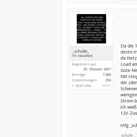
Da die 1
_schulle_
desto m
It's classified.
da Netzt
Load am
Registriert seit:
29. Oktober 2007
Gute Net
Beiträge:
7.286
Mit ste
Zustimmungen:
294
der (den
1. SysProfile:
44191
Schienen
wenigen
Strom b
ich wei
12V-Zus
mfg _sch
_schulle_,