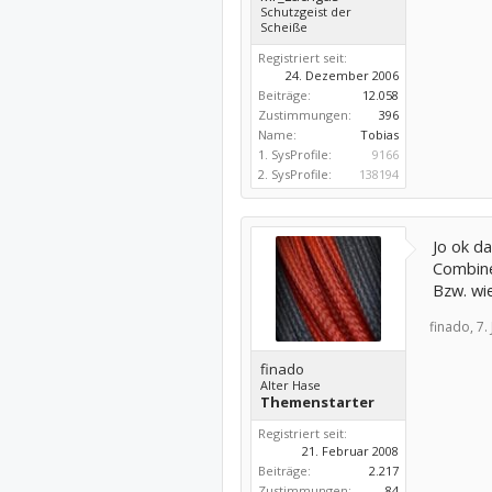
Schutzgeist der
Scheiße
Registriert seit:
24. Dezember 2006
Beiträge:
12.058
Zustimmungen:
396
Name:
Tobias
1. SysProfile:
9166
2. SysProfile:
138194
Jo ok da
Combine
Bzw. wie
finado,
7.
finado
Alter Hase
Themenstarter
Registriert seit:
21. Februar 2008
Beiträge:
2.217
Zustimmungen:
84