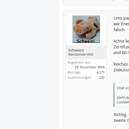
Ums pau
wie Ene
falsch.
Achte l
Zertifiz
Schweini
und 80-
Wandelnde HDD
Registriert seit:
Reichen
26. Dezember 2006
Diskuss
Beiträge:
4.271
Zustimmungen:
220
Zitat v
Geht d
Combine
Richtig.
zweite 