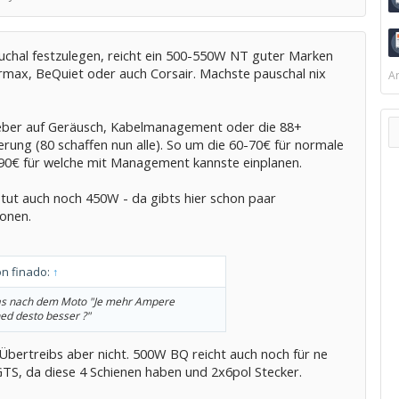
chal festzulegen, reicht ein 500-550W NT guter Marken
rmax, BeQuiet oder auch Corsair. Machste pauschal nix
Ar
ieber auf Geräusch, Kabelmanagement oder die 88+
ierung (80 schaffen nun alle). So um die 60-70€ für normale
90€ für welche mit Management kannste einplanen.
 tut auch noch 450W - da gibts hier schon paar
ionen.
on finado:
↑
as nach dem Moto "Je mehr Ampere
d desto besser ?"
 Übertreibs aber nicht. 500W BQ reicht auch noch für ne
GTS, da diese 4 Schienen haben und 2x6pol Stecker.