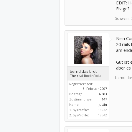
EDIT: H
Frage?
Schweini,
Nein Co
20 rails
am ende 
Gut ist 
aber es
bernd das brot
The real RocknRolla
bernd das
Registriert seit:
8. Februar 2007
Beiträge:
6.683
Zustimmungen:
147
Name:
Justin
1. SysProfile:
18232
2. SysProfile:
18342