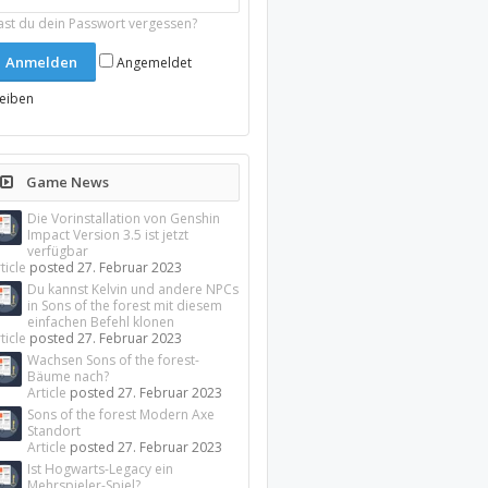
ast du dein Passwort vergessen?
Angemeldet
leiben
Game News
Die Vorinstallation von Genshin
Impact Version 3.5 ist jetzt
verfügbar
ticle
posted
27. Februar 2023
Du kannst Kelvin und andere NPCs
in Sons of the forest mit diesem
einfachen Befehl klonen
ticle
posted
27. Februar 2023
Wachsen Sons of the forest-
Bäume nach?
Article
posted
27. Februar 2023
Sons of the forest Modern Axe
Standort
Article
posted
27. Februar 2023
Ist Hogwarts-Legacy ein
Mehrspieler-Spiel?