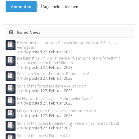
Angemeldet bleiben
Game News
Die Vorinstallation von Genshin Impact Version 3.5 ist jetzt
verfügbar
Article
posted
27. Februar 2023
Du kannst Kelvin und andere NPCs in Sons of the forest mit
diesem einfachen Befehl klonen
Article
posted
27. Februar 2023
Wachsen Sons of the forest-Bäume nach?
Article
posted
27. Februar 2023
Sons of the forest Modern Axe Standort
Article
posted
27. Februar 2023
Ist Hogwarts-Legacy ein Mehrspieler-Spiel?
Article
posted
27. Februar 2023
Hogwarts Legacy Black Familienmotto erklärt
Article
posted
27. Februar 2023
Sons of the forest Bauanleitung - wie man seine Basis baut
Article
posted
27. Februar 2023
Sons of the forest Ende erklärt