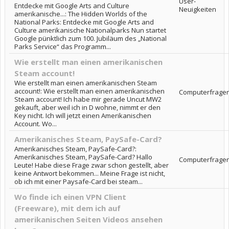
User-
Entdecke mit Google Arts and Culture
Neuigkeiten
amerikanische...: The Hidden Worlds of the
National Parks: Entdecke mit Google Arts and
Culture amerikanische Nationalparks Nun startet
Google pünktlich zum 100. Jubiläum des „National
Parks Service“ das Programm...
Wie erstellt man einen amerikanischen
Steam account!
Wie erstellt man einen amerikanischen Steam
account!: Wie erstellt man einen amerikanischen
Computerfrage
Steam account! Ich habe mir gerade Uncut MW2
gekauft, aber weil ich in D wohne, nimmt er den
Key nicht. Ich will jetzt einen Amerikanischen
Account. Wo...
Amerikanisches Steam, PaySafe-Card?
Amerikanisches Steam, PaySafe-Card?:
Amerikanisches Steam, PaySafe-Card? Hallo
Computerfrage
Leute! Habe diese Frage zwar schon gestellt, aber
keine Antwort bekommen... Meine Frage ist nicht,
ob ich mit einer Paysafe-Card bei steam...
Wo finde ich einen VPN Client
(Freeware), mit dem ich auf
amerikanischen Seiten Videos ansehen