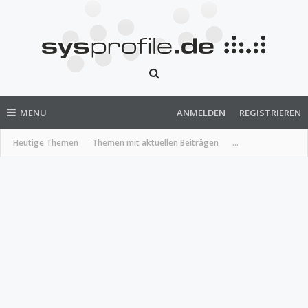
MENU
ANMELDEN
REGISTRIEREN
Heutige Themen
Themen mit aktuellen Beiträgen
...