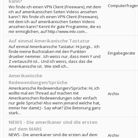
kann?
Computerfrage
Wo finde ich einen VPN Client (Freeware), mit dem
ich auf amerikanischen Seiten Videos ansehen
kann?: Wo finde ich einen VPN Client (Freeware),
mit dem ich auf amerikanischen Seiten Videos
ansehen kann? Kennt ihr gute Programme, die es
mir ermöglichen, auf http://www.mtv.com...
Auf einmal Amerikanische Tastatur
Auf einmal Amerikanische Tastatur: Hi Jungs... Ich
finde meine Buchstaben mit den Punkten
Eingabegeräte
drueber nemmer.. Ich weiss nur, dass mein Y und
Z vertauscht ist... Und ich weiss, dass das die
Amerikanische ist.. Wie stell ich...
Amerikanische
Redewendungen/Sprüche
Amerikanische Redewendungen/Sprüche: Hi, ich
wollte mal ein Thread auf machen mit
Archiv
Amerikanischen Redewendungen oder einfach
nur geile Sprüche! Also wenn jemand welche hat,
immer her damit;) - Say what? (Die Betonung ganz
stark...
NEWS - Die amerikaner sind die ersten
auf dem MARS
NEWS - Die amerikaner sind die ersten auf dem
Archiv