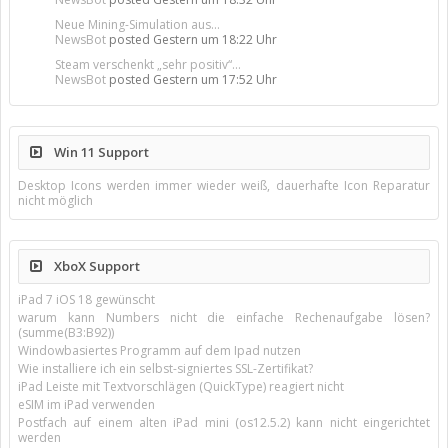
Neue Mining-Simulation aus...
NewsBot
posted
Gestern um 18:22 Uhr
Steam verschenkt „sehr positiv“...
NewsBot
posted
Gestern um 17:52 Uhr
Win 11 Support
Desktop Icons werden immer wieder weiß, dauerhafte Icon Reparatur
nicht möglich
XboX Support
iPad 7 iOS 18 gewünscht
warum kann Numbers nicht die einfache Rechenaufgabe lösen?
(summe(B3:B92))
Windowbasiertes Programm auf dem Ipad nutzen
Wie installiere ich ein selbst-signiertes SSL-Zertifikat?
iPad Leiste mit Textvorschlägen (QuickType) reagiert nicht
eSIM im iPad verwenden
Postfach auf einem alten iPad mini (os12.5.2) kann nicht eingerichtet
werden