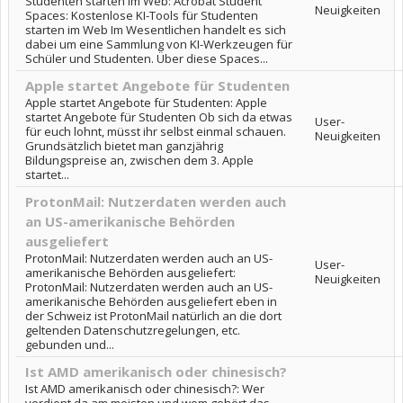
Studenten starten im Web: Acrobat Student
Neuigkeiten
Spaces: Kostenlose KI-Tools für Studenten
starten im Web Im Wesentlichen handelt es sich
dabei um eine Sammlung von KI-Werkzeugen für
Schüler und Studenten. Über diese Spaces...
Apple startet Angebote für Studenten
Apple startet Angebote für Studenten: Apple
startet Angebote für Studenten Ob sich da etwas
User-
für euch lohnt, müsst ihr selbst einmal schauen.
Neuigkeiten
Grundsätzlich bietet man ganzjährig
Bildungspreise an, zwischen dem 3. Apple
startet...
ProtonMail: Nutzerdaten werden auch
an US-amerikanische Behörden
ausgeliefert
ProtonMail: Nutzerdaten werden auch an US-
User-
amerikanische Behörden ausgeliefert:
Neuigkeiten
ProtonMail: Nutzerdaten werden auch an US-
amerikanische Behörden ausgeliefert eben in
der Schweiz ist ProtonMail natürlich an die dort
geltenden Datenschutzregelungen, etc.
gebunden und...
Ist AMD amerikanisch oder chinesisch?
Ist AMD amerikanisch oder chinesisch?: Wer
verdient da am meisten und wem gehört das.