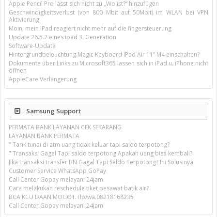
Apple Pencil Pro lässt sich nicht zu „Wo ist?“ hinzufügen
Geschwindigkeitsverlust (von 800 Mbit auf 50Mbit) im WLAN bei VPN
Aktivierung
Moin, mein iPad reagiert nicht mehr auf die fingersteuerung
Update 26.5.2 eines ipad 3. Generation
Software-Update
Hintergrundbeleuchtung Magic Keyboard iPad Air 11’’ M4 einschalten?
Dokumente über Links zu Microsoft365 lassen sich in iPad u. iPhone nicht
öffnen
AppleCare Verlängerung
Samsung Support
PERMATA BANK LAYANAN CEK SEKARANG
LAYANAN BANK PERMATA
" Tarik tunai di atm uang tidak keluar tapi saldo terpotong?
" Transaksi Gagal Tapi saldo terpotong Apakah uang bisa kembali?
Jika transaksi transfer BN Gagal Tapi Saldo Terpotong? Ini Solusinya
Customer Service WhatsApp GoPay
Call Center Gopay melayani 24jam
Cara melakukan reschedule tiket pesawat batik air?
BCA KCU DAAN MOGOT.Tlp/wa.08218168235
Call Center Gopay melayani 24jam