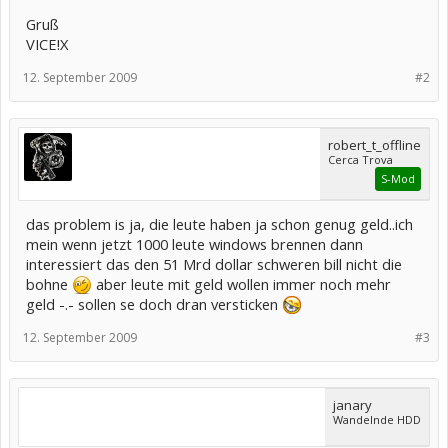
des
Gruß
Verbands
der US-
VICE!X
Plattenindus
trie: "Wir
12. September 2009
#2
freuen uns,
dass Herr
Tenenbaum
schließlich
robert_t_offline
anerkannt
Cerca Trova
hat, dass
S-Mod
Künstler und
Musikfirmen
für ihre
das problem is ja, die leute haben ja schon genug geld..ich
Arbeit
mein wenn jetzt 1000 leute windows brennen dann
bezahlt
interessiert das den 51 Mrd dollar schweren bill nicht die
werden
müssen."
bohne
aber leute mit geld wollen immer noch mehr
geld -.- sollen se doch dran versticken
Für
absichtliche
12. September 2009
#3
n
Urheberrec
htsbruch
hätte die
janary
Jury nach
Wandelnde HDD
US-Recht
sogar bis zu