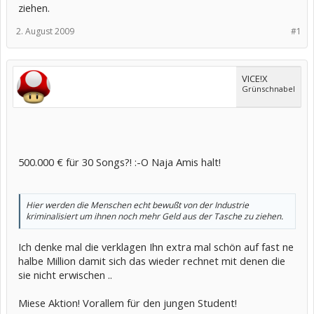
n für jeden
ziehen.
Song 22 500
Dollar
2. August 2009
#1
Schadeners
atz zu. Für
Tenenbaum
beläuft sich
VICE!X
die Summe
Grünschnabel
damit auf
675 000
Dollar (rund
477 000
Euro).
Anzeige
500.000 € für 30 Songs?! :-O Naja Amis halt!
"Ich bin
enttäuscht,
aber nicht
Hier werden die Menschen echt bewußt von der Industrie
überrascht.
kriminalisiert um ihnen noch mehr Geld aus der Tasche zu ziehen.
Ich habe das
erwartet",
sagte
Ich denke mal die verklagen Ihn extra mal schön auf fast ne
Tenenbaum
halbe Million damit sich das wieder rechnet mit denen die
der Zeitung.
sie nicht erwischen ..
Cara
Duckworth
erklärte als
Miese Aktion! Vorallem für den jungen Student!
Sprecherin