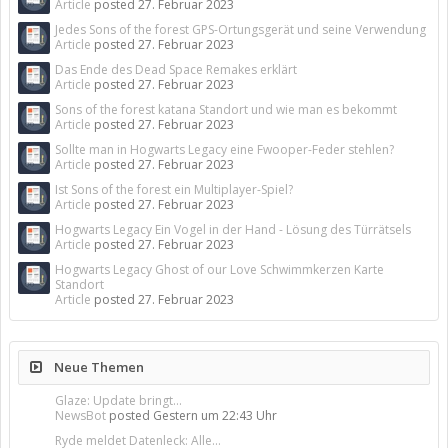
Article
posted
27. Februar 2023
Jedes Sons of the forest GPS-Ortungsgerät und seine Verwendung
Article
posted
27. Februar 2023
Das Ende des Dead Space Remakes erklärt
Article
posted
27. Februar 2023
Sons of the forest katana Standort und wie man es bekommt
Article
posted
27. Februar 2023
Sollte man in Hogwarts Legacy eine Fwooper-Feder stehlen?
Article
posted
27. Februar 2023
Ist Sons of the forest ein Multiplayer-Spiel?
Article
posted
27. Februar 2023
Hogwarts Legacy Ein Vogel in der Hand - Lösung des Türrätsels
Article
posted
27. Februar 2023
Hogwarts Legacy Ghost of our Love Schwimmkerzen Karte
Standort
Article
posted
27. Februar 2023
Neue Themen
Glaze: Update bringt...
NewsBot
posted
Gestern um 22:43 Uhr
Ryde meldet Datenleck: Alle...