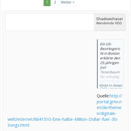
1
2
Weiter >
Shadowchaser
Wandelnde HDD
Ein US-
Bezirksgeric
ht in Boston
erklärte den
25-jährigen
Joel
Tenenbaum
für schuldig,
bei 30 Songs
Klicke in dieses
absichtlich
Feld, um es in
das
vollständiger
Größe
Quelle:
http://
Urheberrec
anzuzeigen.
ht verletzt
portal.gmx.n
zu haben,
et/de/theme
wie die
n/digitale-
Zeitung
welt/internet/8641510-Eine-halbe-Million-Dollar-fuer-30-
"Boston
Herald" am
Songs.html
Samstag