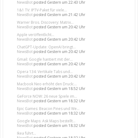
NewsBot
posted
Gestern um 22:43 Uhr
1&1 TV: IPTV-Paket für viele...
NewsBot
posted
Gestern um 21:42 Uhr
Warner Bros. Discovery: Matrix...
NewsBot
posted
Gestern um 20:42 Uhr
Apple veröffentlicht...
NewsBot
posted
Gestern um 20:42 Uhr
ChatGPT-Update: OpenAI bringt...
NewsBot
posted
Gestern um 20:42 Uhr
Gmail: Google hantiert mit der...
NewsBot
posted
Gestern um 20:42 Uhr
Opera 134: Vertikale Tabs und...
NewsBot
posted
Gestern um 20:42 Uhr
Macbook Neo erhöht den Druck:...
NewsBot
posted
Gestern um 18:52 Uhr
GeForce NOW: 26 neue Spiele im...
NewsBot
posted
Gestern um 18:32 Uhr
Epic Games: Beacon Pines und We...
NewsBot
posted
Gestern um 18:32 Uhr
Google Maps: Ask Maps bestellt...
NewsBot
posted
Gestern um 18:32 Uhr
Ikea führt...
NewsBot
posted
Gestern um 18:32 Uhr