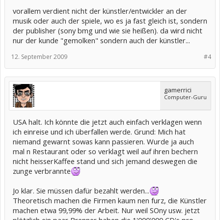
4,5 Millionen
vorallem verdient nicht der künstler/entwickler an der
Dollar Strafe
verhängen
musik oder auch der spiele, wo es ja fast gleich ist, sondern
können. Im
der publisher (sony bmg und wie sie heißen). da wird nicht
US-
nur der kunde "gemolken" sondern auch der künstler...
Bundesstaat
Minnesota
12. September 2009
#4
hatte ein
Bundesgeric
ht eine 34-
jährige Frau
gamerrici
im Juni für
Computer-Guru
das
Herunterlad
en von 24
USA halt. Ich könnte die jetzt auch einfach verklagen wenn
Songs zu
1,92
ich einreise und ich überfallen werde. Grund: Mich hat
Millionen
niemand gewarnt sowas kann passieren. Wurde ja auch
Dollar
mal n Restaurant oder so verklagt weil auf ihren bechern
Schadeners
nicht heisserKaffee stand und sich jemand deswegen die
atz
verurteilt.
zunge verbrannte
Jo klar. Sie müssen dafür bezahlt werden...
Theoretisch machen die Firmen kaum nen furz, die Künstler
machen etwa 99,99% der Arbeit. Nur weil SOny usw. jetzt
plötzlich ein paar Brenner haben die 1'000'000 CD's pro