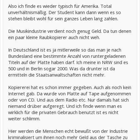
berichtete.
Also ich finde es wieder typisch für Amerika. Total
unverhältnismäßig. Der Student kann dann wenn es so
Der
Hochschula
stehen bleibt wohl für sein ganzes Leben lang zahlen.
bsolvent
hatte nach
Die Musikindustrie verdient noch genug Geld. Da tun denen
anfängliche
ein paar kleine Raubkopierer auch nicht weh.
m Leugnen
eingeräumt,
unter
In Deutschland ist es ja mitlerweile so das man je nach
anderem
Bundesland eine bestimmte Anzahl von runtergeladenen
Songs der
Titeln auf der Platte haben darf. Ich meine in NRW sind es
Gruppen
Incubus,
500 und in Berlin sogar 2000. Was da drunter ist da
Green Day,
ermitteln die Staatsanwaltschaften nicht mehr.
Aerosmith
und Nirvana
Kopiererei hat es schon immer gegeben. Auch als noch kein
auf seinen
Computer
Internet gab. Da wurde von Platte auf Tape aufgenommen
heruntergel
oder von CD. Und aus dem Radio etc. Nur damals hat sich
aden und an
niemand drüber aufgeregt. Und ich finde wenn man es
Freunde
wirklich für die privaten Gebrauch benutzt ist es nicht
verteilt zu
haben. Die
weiter schlimm.
Jury sprach
den vier
Hier werden die Menschen echt bewußt von der Industrie
klagenden
kriminalisiert um ihnen noch mehr Geld aus der Tasche zu
Plattenfirme