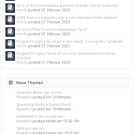
Sons of the forest katana Standort und wie man es bekommt
Article
posted
27. Februar 2023
Sollte man in Hogwarts Legacy eine Fwooper-Feder stehlen?
Article
posted
27. Februar 2023
Ist Sons of the forest ein Multiplayer-Spiel?
Article
posted
27. Februar 2023
Hogwarts Legacy Ein Vogel in der Hand - Lösung des Türrätsels
Article
posted
27. Februar 2023
Hogwarts Legacy Ghost of our Love Schwimmkerzen Karte
Standort
Article
posted
27. Februar 2023
Neue Themen
Schärfste Bilder der Sonne...
NewsBot
posted
Vor 20 Minuten
Streaming-Markt in Deutschland:...
NewsBot
posted
Vor 39 Minuten
Battlefield 6: Die Anzahl der...
NewsBot
posted
Heute um 15:42 Uhr
Sieht aus wie ein...
NewsBot
posted
Heute um 14:52 Uhr