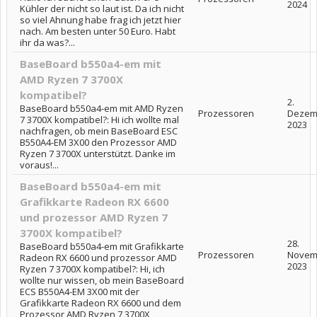
2024
Kühler der nicht so laut ist. Da ich nicht
so viel Ahnung habe frag ich jetzt hier
nach. Am besten unter 50 Euro. Habt
ihr da was?...
BaseBoard b550a4-em mit
AMD Ryzen 7 3700X
kompatibel?
2.
BaseBoard b550a4-em mit AMD Ryzen
Prozessoren
Dezem
7 3700X kompatibel?: Hi ich wollte mal
2023
nachfragen, ob mein BaseBoard ESC
B550A4-EM 3X00 den Prozessor AMD
Ryzen 7 3700X unterstützt. Danke im
voraus!...
BaseBoard b550a4-em mit
Grafikkarte Radeon RX 6600
und prozessor AMD Ryzen 7
3700X kompatibel?
28.
BaseBoard b550a4-em mit Grafikkarte
Prozessoren
Novem
Radeon RX 6600 und prozessor AMD
2023
Ryzen 7 3700X kompatibel?: Hi, ich
wollte nur wissen, ob mein BaseBoard
ECS B550A4-EM 3X00 mit der
Grafikkarte Radeon RX 6600 und dem
Prozessor AMD Ryzen 7 3700X