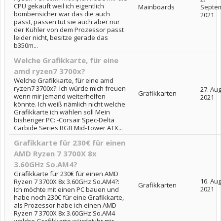
CPU gekauft weil ich eigentlich
Mainboards
Septe
bombensicher war das die auch
2021
passt, passen tut sie auch aber nur
der Kühler von dem Prozessor passt
leider nicht, besitze gerade das
b350m...
Welche Grafikkarte, für eine
amd ryzen7 3700x?
Welche Grafikkarte, für eine amd
ryzen7 3700x?: Ich würde mich freuen
27. Au
Grafikkarten
wenn mir jemand weiterhelfen
2021
könnte. Ich weiß nämlich nicht welche
Grafikkarte ich wählen soll Mein
bisheriger PC: -Corsair Spec-Delta
Carbide Series RGB Mid-Tower ATX...
Grafikkarte für 230€ für einen
AMD Ryzen 7 3700X 8x
3.60GHz So.AM4?
Grafikkarte für 230€ für einen AMD
16. Au
Ryzen 7 3700X 8x 3.60GHz So.AM4?:
Grafikkarten
2021
Ich möchte mit einen PC bauen und
habe noch 230€ für eine Grafikkarte,
als Prozessor habe ich einen AMD
Ryzen 7 3700X 8x 3.60GHz So.AM4