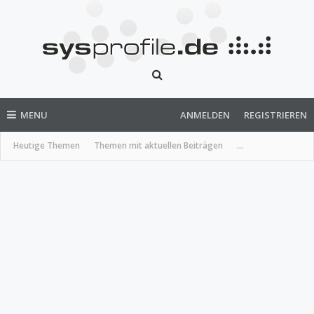
MENU
ANMELDEN
REGISTRIEREN
Heutige Themen
Themen mit aktuellen Beiträgen
...