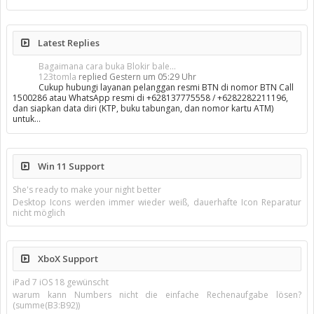
Latest Replies
Bagaimana cara buka Blokir bale...
123tomla
replied
Gestern um 05:29 Uhr
Cukup hubungi layanan pelanggan resmi BTN di nomor BTN Call
1500286 atau WhatsApp resmi di +628137775558 / +6282282211196,
dan siapkan data diri (KTP, buku tabungan, dan nomor kartu ATM)
untuk…
Win 11 Support
She's ready to make your night better
Desktop Icons werden immer wieder weiß, dauerhafte Icon Reparatur
nicht möglich
XboX Support
iPad 7 iOS 18 gewünscht
warum kann Numbers nicht die einfache Rechenaufgabe lösen?
(summe(B3:B92))