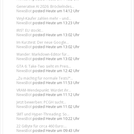
Generative AI 2026: Bröckelndes...
NewsBot
posted
Heute um 14:12 Uhr
Vinyl-Käufer zahlen mehr – und...
NewsBot
posted
Heute um 13:23 Uhr
IRIS²: EU stockt...
NewsBot
posted
Heute um 13:02 Uhr
Im Kurztest: Der neue Google...
NewsBot
posted
Heute um 13:02 Uhr
Wander: Markdown-Editor für...
NewsBot
posted
Heute um 13:02 Uhr
GTA 6: Take-Two sieht im Preis...
NewsBot
posted
Heute um 12:42 Uhr
„Zu mächtig für normale Tests?“...
NewsBot
posted
Heute um 11:53 Uhr
VRAM-Wendepunkt: Würdet ihr...
NewsBot
posted
Heute um 11:12 Uhr
Jetzt bewerben: PCGH sucht...
NewsBot
posted
Heute um 11:02 Uhr
SMT und Hyper-Threading: So...
NewsBot
posted
Heute um 10:22 Uhr
22 GiByte für circa 460 Euro:...
NewsBot
posted
Heute um 09:43 Uhr