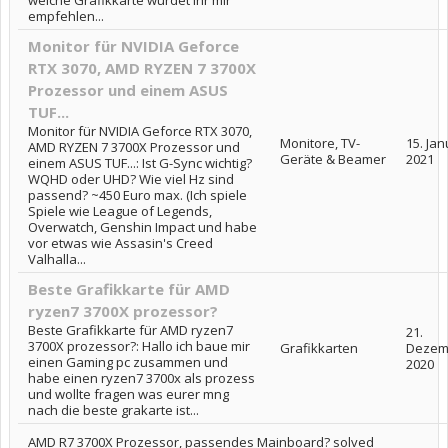
welche Grafikkarte würdet ihr mir
empfehlen...
Monitor für NVIDIA Geforce
RTX 3070, AMD RYZEN 7 3700X
Prozessor und einem ASUS
TUF...
Monitor für NVIDIA Geforce RTX 3070,
Monitore, TV-
15. Jan
AMD RYZEN 7 3700X Prozessor und
Geräte & Beamer
2021
einem ASUS TUF...: Ist G-Sync wichtig?
WQHD oder UHD? Wie viel Hz sind
passend? ~450 Euro max. (Ich spiele
Spiele wie League of Legends,
Overwatch, Genshin Impact und habe
vor etwas wie Assasin's Creed
Valhalla...
Beste Grafikkarte für AMD
ryzen7 3700X prozessor?
Beste Grafikkarte für AMD ryzen7
21.
3700X prozessor?: Hallo ich baue mir
Grafikkarten
Dezem
einen Gaming pc zusammen und
2020
habe einen ryzen7 3700x als prozess
und wollte fragen was eurer mng
nach die beste grakarte ist...
AMD R7 3700X Prozessor, passendes Mainboard? solved