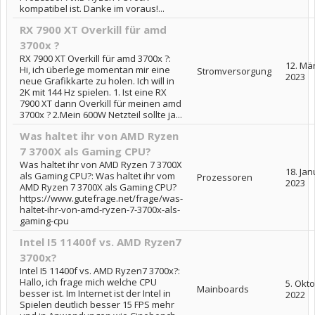
kompatibel ist. Danke im voraus!...
RX 7900 XT Overkill für amd
3700x ?
RX 7900 XT Overkill für amd 3700x ?:
12. Mä
Hi, ich überlege momentan mir eine
Stromversorgung
2023
neue Grafikkarte zu holen. Ich will in
2K mit 144 Hz spielen. 1. Ist eine RX
7900 XT dann Overkill für meinen amd
3700x ? 2.Mein 600W Netzteil sollte ja...
Was haltet ihr von AMD Ryzen
7 3700X als Gaming CPU?
Was haltet ihr von AMD Ryzen 7 3700X
18. Jan
als Gaming CPU?: Was haltet ihr vom
Prozessoren
2023
AMD Ryzen 7 3700X als Gaming CPU?
https://www.gutefrage.net/frage/was-
haltet-ihr-von-amd-ryzen-7-3700x-als-
gaming-cpu
Intel I5 11400f vs. AMD Ryzen7
3700x?
Intel I5 11400f vs. AMD Ryzen7 3700x?:
Hallo, ich frage mich welche CPU
5. Okt
Mainboards
besser ist. Im Internet ist der Intel in
2022
Spielen deutlich besser 15 FPS mehr