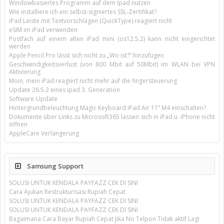
Windowbasiertes Programm auf dem Ipad nutzen
Wie installiere ich ein selbst-signiertes SSL-Zertifikat?
iPad Leiste mit Textvorschlägen (QuickType) reagiert nicht
eSIM im iPad verwenden
Postfach auf einem alten iPad mini (os12.5.2) kann nicht eingerichtet
werden
Apple Pencil Pro lässt sich nicht zu „Wo ist?“ hinzufügen
Geschwindigkeitsverlust (von 800 Mbit auf 50Mbit) im WLAN bei VPN
Aktivierung
Moin, mein iPad reagiert nicht mehr auf die fingersteuerung
Update 26.5.2 eines ipad 3. Generation
Software-Update
Hintergrundbeleuchtung Magic Keyboard iPad Air 11’’ M4 einschalten?
Dokumente über Links zu Microsoft365 lassen sich in iPad u. iPhone nicht
öffnen
AppleCare Verlängerung
Samsung Support
SOLUSI UNTUK KENDALA PAYFAZZ CEK DI SINI
Cara Ajukan Restrukturisasi Rupiah Cepat
SOLUSI UNTUK KENDALA PAYFAZZ CEK DI SINI
SOLUSI UNTUK KENDALA PAYFAZZ CEK DI SINI
Bagaimana Cara Bayar Rupiah Cepat Jika No Telpon Tidak aktif Lagi