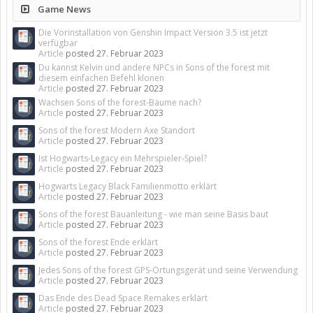
Game News
Die Vorinstallation von Genshin Impact Version 3.5 ist jetzt
verfügbar
Article
posted
27. Februar 2023
Du kannst Kelvin und andere NPCs in Sons of the forest mit
diesem einfachen Befehl klonen
Article
posted
27. Februar 2023
Wachsen Sons of the forest-Bäume nach?
Article
posted
27. Februar 2023
Sons of the forest Modern Axe Standort
Article
posted
27. Februar 2023
Ist Hogwarts-Legacy ein Mehrspieler-Spiel?
Article
posted
27. Februar 2023
Hogwarts Legacy Black Familienmotto erklärt
Article
posted
27. Februar 2023
Sons of the forest Bauanleitung - wie man seine Basis baut
Article
posted
27. Februar 2023
Sons of the forest Ende erklärt
Article
posted
27. Februar 2023
Jedes Sons of the forest GPS-Ortungsgerät und seine Verwendung
Article
posted
27. Februar 2023
Das Ende des Dead Space Remakes erklärt
Article
posted
27. Februar 2023