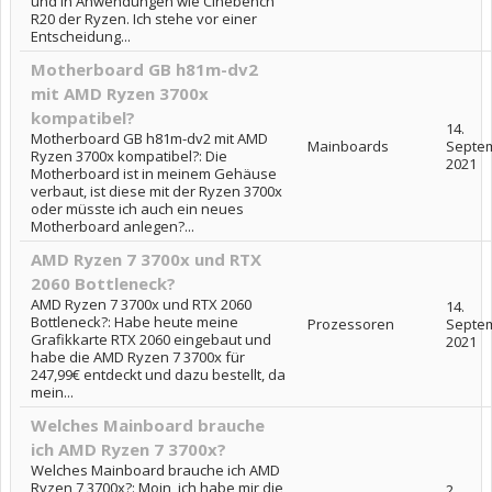
und in Anwendungen wie Cinebench
R20 der Ryzen. Ich stehe vor einer
Entscheidung...
Motherboard GB h81m-dv2
mit AMD Ryzen 3700x
kompatibel?
14.
Motherboard GB h81m-dv2 mit AMD
Mainboards
Septe
Ryzen 3700x kompatibel?: Die
2021
Motherboard ist in meinem Gehäuse
verbaut, ist diese mit der Ryzen 3700x
oder müsste ich auch ein neues
Motherboard anlegen?...
AMD Ryzen 7 3700x und RTX
2060 Bottleneck?
AMD Ryzen 7 3700x und RTX 2060
14.
Bottleneck?: Habe heute meine
Prozessoren
Septe
Grafikkarte RTX 2060 eingebaut und
2021
habe die AMD Ryzen 7 3700x für
247,99€ entdeckt und dazu bestellt, da
mein...
Welches Mainboard brauche
ich AMD Ryzen 7 3700x?
Welches Mainboard brauche ich AMD
Ryzen 7 3700x?: Moin, ich habe mir die
2.