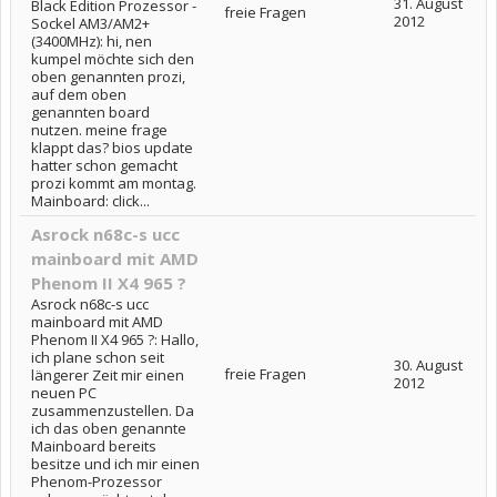
31. August
Black Edition Prozessor -
freie Fragen
2012
Sockel AM3/AM2+
(3400MHz): hi, nen
kumpel möchte sich den
oben genannten prozi,
auf dem oben
genannten board
nutzen. meine frage
klappt das? bios update
hatter schon gemacht
prozi kommt am montag.
Mainboard: click...
Asrock n68c-s ucc
mainboard mit AMD
Phenom II X4 965 ?
Asrock n68c-s ucc
mainboard mit AMD
Phenom II X4 965 ?: Hallo,
ich plane schon seit
30. August
freie Fragen
längerer Zeit mir einen
2012
neuen PC
zusammenzustellen. Da
ich das oben genannte
Mainboard bereits
besitze und ich mir einen
Phenom-Prozessor