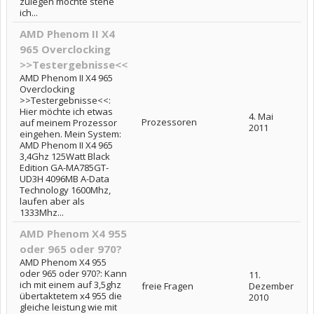
zulegen möchte stehe
ich...
AMD Phenom II X4
965 Overclocking
>>Testergebnisse<<
AMD Phenom II X4 965
Overclocking
>>Testergebnisse<<:
Hier möchte ich etwas
4. Mai
Prozessoren
auf meinem Prozessor
2011
eingehen. Mein System:
AMD Phenom II X4 965
3,4Ghz 125Watt Black
Edition GA-MA785GT-
UD3H 4096MB A-Data
Technology 1600Mhz,
laufen aber als
1333Mhz...
AMD Phenom X4 955
oder 965 oder 970?
AMD Phenom X4 955
oder 965 oder 970?: Kann
11.
ich mit einem auf 3,5ghz
freie Fragen
Dezember
übertaktetem x4 955 die
2010
gleiche leistung wie mit