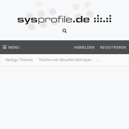
MENU
ANMELDEN
REGISTRIEREN
Heutige Themen
Themen mit aktuellen Beiträgen
...