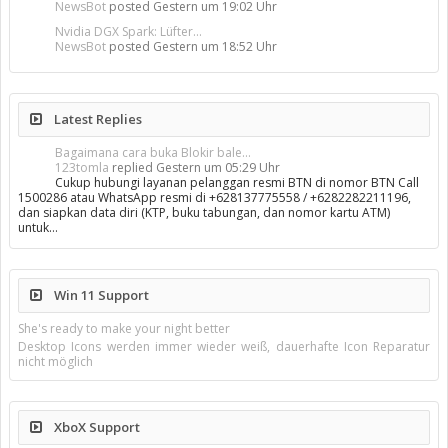
NewsBot
posted
Gestern um 19:02 Uhr
Nvidia DGX Spark: Lüfter...
NewsBot
posted
Gestern um 18:52 Uhr
Latest Replies
Bagaimana cara buka Blokir bale...
123tomla
replied
Gestern um 05:29 Uhr
Cukup hubungi layanan pelanggan resmi BTN di nomor BTN Call
1500286 atau WhatsApp resmi di +628137775558 / +6282282211196,
dan siapkan data diri (KTP, buku tabungan, dan nomor kartu ATM)
untuk…
Win 11 Support
She's ready to make your night better
Desktop Icons werden immer wieder weiß, dauerhafte Icon Reparatur
nicht möglich
XboX Support