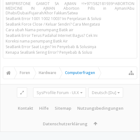
MIFEPRISTONE GAMOT SA AJMAN =!+971582181939^ABORTION
MEDICINE IN AJMAN Abortion Pills in Ajman/Abu
Dhabi/Dubai/Fujairah/Khor Fakkan/Satwa
SeaBank Error 1001 1002 1003? Ini Penjelasan & Solusi
SeaBank Force Close / Keluar Sendiri? Cara Mengatasi
Cara ubah Nama penumpang Batik air
SeaBank Error Terus Padahal Internet Bagus? Cek Ini
Koreksi nama penumpang Batik Air
SeaBank Error Saat Login? Ini Penyebab & Solusinya
Kenapa SeaBank Sering Error? Penyebab & Solusi
Foren
Hardware
Computerfragen
SysProfile Forum - UI.X
Deutsch [Du]
Kontakt
Hilfe
Sitemap
Nutzungsbedingungen
Datenschutzerklärung