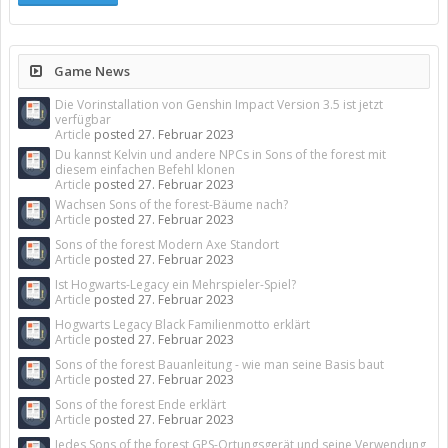
Game News
Die Vorinstallation von Genshin Impact Version 3.5 ist jetzt
verfügbar
Article
posted
27. Februar 2023
Du kannst Kelvin und andere NPCs in Sons of the forest mit
diesem einfachen Befehl klonen
Article
posted
27. Februar 2023
Wachsen Sons of the forest-Bäume nach?
Article
posted
27. Februar 2023
Sons of the forest Modern Axe Standort
Article
posted
27. Februar 2023
Ist Hogwarts-Legacy ein Mehrspieler-Spiel?
Article
posted
27. Februar 2023
Hogwarts Legacy Black Familienmotto erklärt
Article
posted
27. Februar 2023
Sons of the forest Bauanleitung - wie man seine Basis baut
Article
posted
27. Februar 2023
Sons of the forest Ende erklärt
Article
posted
27. Februar 2023
Jedes Sons of the forest GPS-Ortungsgerät und seine Verwendung