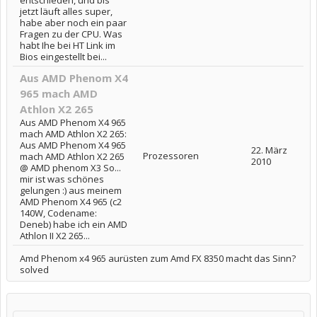
jetzt läuft alles super,
habe aber noch ein paar
Fragen zu der CPU. Was
habt Ihe bei HT Link im
Bios eingestellt bei...
Aus AMD Phenom X4
965 mach AMD
Athlon X2 265
Aus AMD Phenom X4 965
mach AMD Athlon X2 265:
Aus AMD Phenom X4 965
22. März
Prozessoren
mach AMD Athlon X2 265
2010
@ AMD phenom X3 So...
mir ist was schönes
gelungen :) aus meinem
AMD Phenom X4 965 (c2
140W, Codename:
Deneb) habe ich ein AMD
Athlon II X2 265...
Amd Phenom x4 965 aurüsten zum Amd FX 8350 macht das Sinn?
solved