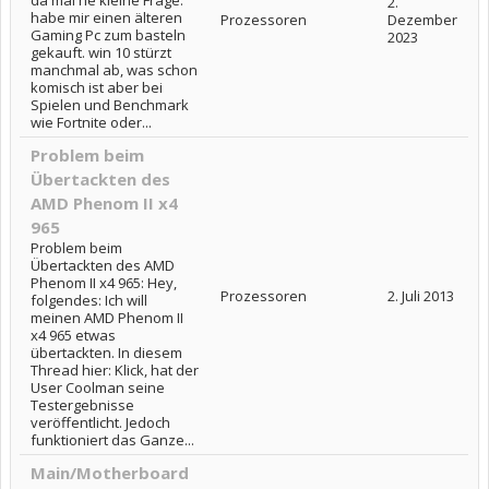
2.
habe mir einen älteren
Prozessoren
Dezember
Gaming Pc zum basteln
2023
gekauft. win 10 stürzt
manchmal ab, was schon
komisch ist aber bei
Spielen und Benchmark
wie Fortnite oder...
Problem beim
Übertackten des
AMD Phenom II x4
965
Problem beim
Übertackten des AMD
Phenom II x4 965: Hey,
Prozessoren
2. Juli 2013
folgendes: Ich will
meinen AMD Phenom II
x4 965 etwas
übertackten. In diesem
Thread hier: Klick, hat der
User Coolman seine
Testergebnisse
veröffentlicht. Jedoch
funktioniert das Ganze...
Main/Motherboard