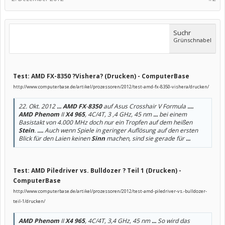
Suchr
Grünschnabel
Test: AMD FX-8350 ?Vishera? (Drucken) - ComputerBase
http://www.computerbase.de/artikel/prozessoren/2012/test-amd-fx-8350-vishera/drucken/
22. Okt. 2012
...
AMD FX
-
8350
auf Asus Crosshair V Formula
....
AMD Phenom
II
X4 965
, 4C/4T, 3 ,4 GHz, 45 nm
...
bei einem
Basistakt von 4.000 MHz doch nur ein Tropfen auf dem heißen
Stein
.
....
Auch wenn Spiele in geringer Auflösung auf den ersten
Blick für den Laien keinen
Sinn
machen, sind sie gerade für
...
Test: AMD Piledriver vs. Bulldozer ? Teil 1 (Drucken) -
ComputerBase
http://www.computerbase.de/artikel/prozessoren/2012/test-amd-piledriver-vs.-bulldozer-
teil-1/drucken/
AMD Phenom
II
X4 965
, 4C/4T, 3,4 GHz, 45 nm
...
So wird das