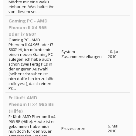
Möchte mir eine wakü
einbauen. Was haltet ihr
von diesem set....
Gaming PC - AMD
Phenom ll X4 965
oder i7 860?
Gaming PC - AMD
Phenom ll X4 965 oder i7
860?: Hi, ich möchte mir
System-
10. Juni
einen neuen Gaming PC
Zusammenstellungen
2010
zulegen, ich habe auch
schon zwei Fertig PCs in
der engeren Auswahl
(selber schrauben ist
nich dafür bin ich zu blöd
:rolleyes: ), da ich einen
PC...
Er läuft AMD
Phenom II x4 965 BE
(Hilfe)
Er läuft AMD Phenom II x4
965 BE (Hilfe): Heute ist er
6. Mai
gekommen habe mich
Prozessoren
2010
nun doch für den 965er
entschieden, und bis