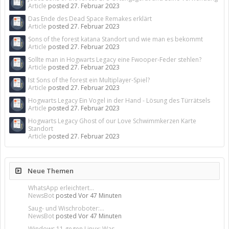
Article
posted
27. Februar 2023
Das Ende des Dead Space Remakes erklärt
Article
posted
27. Februar 2023
Sons of the forest katana Standort und wie man es bekommt
Article
posted
27. Februar 2023
Sollte man in Hogwarts Legacy eine Fwooper-Feder stehlen?
Article
posted
27. Februar 2023
Ist Sons of the forest ein Multiplayer-Spiel?
Article
posted
27. Februar 2023
Hogwarts Legacy Ein Vogel in der Hand - Lösung des Türrätsels
Article
posted
27. Februar 2023
Hogwarts Legacy Ghost of our Love Schwimmkerzen Karte
Standort
Article
posted
27. Februar 2023
Neue Themen
WhatsApp erleichtert...
NewsBot
posted
Vor 47 Minuten
Saug- und Wischroboter:...
NewsBot
posted
Vor 47 Minuten
Windows 11 gegen Linux: Was...