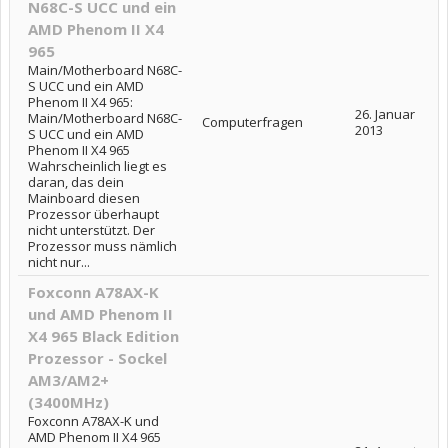
N68C-S UCC und ein
AMD Phenom II X4
965
Main/Motherboard N68C-
S UCC und ein AMD
Phenom II X4 965:
26. Januar
Main/Motherboard N68C-
Computerfragen
2013
S UCC und ein AMD
Phenom II X4 965
Wahrscheinlich liegt es
daran, das dein
Mainboard diesen
Prozessor überhaupt
nicht unterstützt. Der
Prozessor muss nämlich
nicht nur...
Foxconn A78AX-K
und AMD Phenom II
X4 965 Black Edition
Prozessor - Sockel
AM3/AM2+
(3400MHz)
Foxconn A78AX-K und
AMD Phenom II X4 965