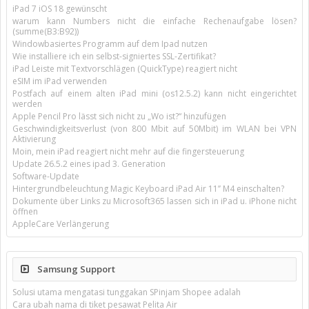
iPad 7 iOS 18 gewünscht
warum kann Numbers nicht die einfache Rechenaufgabe lösen?
(summe(B3:B92))
Windowbasiertes Programm auf dem Ipad nutzen
Wie installiere ich ein selbst-signiertes SSL-Zertifikat?
iPad Leiste mit Textvorschlägen (QuickType) reagiert nicht
eSIM im iPad verwenden
Postfach auf einem alten iPad mini (os12.5.2) kann nicht eingerichtet
werden
Apple Pencil Pro lässt sich nicht zu „Wo ist?“ hinzufügen
Geschwindigkeitsverlust (von 800 Mbit auf 50Mbit) im WLAN bei VPN
Aktivierung
Moin, mein iPad reagiert nicht mehr auf die fingersteuerung
Update 26.5.2 eines ipad 3. Generation
Software-Update
Hintergrundbeleuchtung Magic Keyboard iPad Air 11’’ M4 einschalten?
Dokumente über Links zu Microsoft365 lassen sich in iPad u. iPhone nicht
öffnen
AppleCare Verlängerung
Samsung Support
Solusi utama mengatasi tunggakan SPinjam Shopee adalah
Cara ubah nama di tiket pesawat Pelita Air