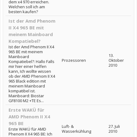
dem x4 970 erreichen.
Welchen soll ich am
besten kaufen?
Ist der Amd Phenom
II X4 965 BE mit
meinem Mainboard
Kompatiebel?
Ist der Amd Phenom II X4
965 BE mit meinem
13.
Mainboard
Prozessoren
Oktober
Kompatiebel?: Hallo Falls
2010
mir hier einer helfen
kann, Ich wollte wissen
ob der AMD Phenom II X4
965 Black edition mit
meinem Mainboard
kompatibel ist.
Mainboard: Biostar
GF8100 M2 +TE Es...
Erste WAKÜ für
AMD Phenom II X4
965 BE
Luft- &
27. Juli
Erste WAKÜ für AMD
Wasserkühlung
2010
Phenom II X4 965 BE: Ich