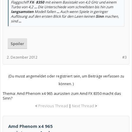
Flaggschiff
FX
-
8350
mit einem Basistakt von 4,0 GHz und einem
Turbo von 4,2
...
Die Unterschiede vom schnellsten bis hin zum
langsamsten
Modell fallen
...
Auch wenn Spiele in geringer
Auflösung auf den ersten Blick für den Laien keinen
Sinn
machen,
sind
...
Spoiler
2. Dezember 2012
#3
(Du musst angemeldet oder registriert sein, um Beiträge verfassen zu
können. )
Thema:
Amd Phenom x4 965 aurüsten zum Amd FX 8350 macht das
Sinn?
<
Previous Thread
|
Next Thread
>
Amd Phenom x4 965