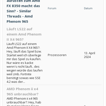
aurüsten zum Amd
FX 8350 macht das
Forum
Datum
Sinn? - Similar
Threads - Amd
Phenom 965
Läuft LS22 auf
einem Amd Phenom
II X4 965?
Läuft LS22 auf einem
Amd Phenom II X4 965?:
Hey, läuft das Spiel bzw.
13. April
Prozessoren
Startet weil ich überlege
2024
mir das Spiel zu kaufen.
Nur wäre es kacke
wenn's nicht läuft.. des
wegen würde das laufen
weil zmb. Fortnite
benötigt sowas wie SSE
4.2 was der...
AMD Phenom ii x4
965 unbrauchbar?
AMD Phenom ii x4 965
unbrauchbar?: Hey, hab
da mal ne kleine Frage.