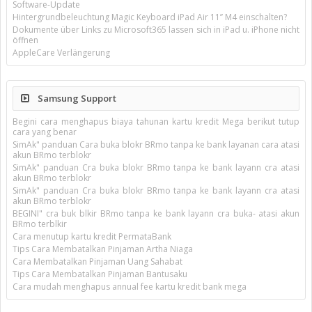
Software-Update
Hintergrundbeleuchtung Magic Keyboard iPad Air 11’’ M4 einschalten?
Dokumente über Links zu Microsoft365 lassen sich in iPad u. iPhone nicht
öffnen
AppleCare Verlängerung
Samsung Support
Begini cara menghapus biaya tahunan kartu kredit Mega berikut tutup
cara yang benar
SimAk" panduan Cara buka blokr BRmo tanpa ke bank layanan cara atasi
akun BRmo terblokr
SimAk" panduan Cra buka blokr BRmo tanpa ke bank layann cra atasi
akun BRmo terblokr
SimAk" panduan Cra buka blokr BRmo tanpa ke bank layann cra atasi
akun BRmo terblokr
BEGINI" cra buk blkir BRmo tanpa ke bank layann cra buka- atasi akun
BRmo terblkir
Cara menutup kartu kredit PermataBank
Tips Cara Membatalkan Pinjaman Artha Niaga
Cara Membatalkan Pinjaman Uang Sahabat
Tips Cara Membatalkan Pinjaman Bantusaku
Cara mudah menghapus annual fee kartu kredit bank mega