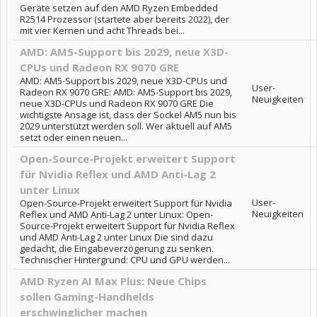
Geräte setzen auf den AMD Ryzen Embedded
R2514 Prozessor (startete aber bereits 2022), der
mit vier Kernen und acht Threads bei...
AMD: AM5-Support bis 2029, neue X3D-
CPUs und Radeon RX 9070 GRE
AMD: AM5-Support bis 2029, neue X3D-CPUs und
User-
Radeon RX 9070 GRE: AMD: AM5-Support bis 2029,
Neuigkeiten
neue X3D-CPUs und Radeon RX 9070 GRE Die
wichtigste Ansage ist, dass der Sockel AM5 nun bis
2029 unterstützt werden soll. Wer aktuell auf AM5
setzt oder einen neuen...
Open-Source-Projekt erweitert Support
für Nvidia Reflex und AMD Anti-Lag 2
unter Linux
User-
Open-Source-Projekt erweitert Support für Nvidia
Neuigkeiten
Reflex und AMD Anti-Lag 2 unter Linux: Open-
Source-Projekt erweitert Support für Nvidia Reflex
und AMD Anti-Lag 2 unter Linux Die sind dazu
gedacht, die Eingabeverzögerung zu senken.
Technischer Hintergrund: CPU und GPU werden...
AMD Ryzen AI Max Plus: Neue Chips
sollen Gaming-Handhelds
erschwinglicher machen