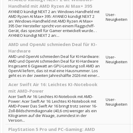
Handheld mit AMD Ryzen AI Max+ 395
AYANEO kündigt NEXT 2 an: Windows-Handheld mit
User-
AMD Ryzen AI Max+ 395: AYANEO kündigt NEXT 2
Neuigkeiten
an: Windows-Handheld mit AMD Ryzen AI Max+
395 Der Hersteller spricht von einem Flaggschiff-
Gerät, das speziell für Gamer entwickelt wurde.. .
AYANEO kündigt NEXT 2 an:...
AMD und OpenAI schmieden Deal für KI-
Hardware
AMD und OpenAI schmieden Deal für KI-Hardware:
User-
AMD und OpenAI schmieden Deal für KI-Hardware
Neuigkeiten
Insgesamt 6 Gigawatt an GPU-Leistung soll AMD an
OpenAI liefern, das ist mal eine Hausnummer. Los
geht es in der zweiten Jahreshälfte 2026 mit einer...
Acer Swift Air 16: Leichtes KI-Notebook
mit AMD-Power
Acer Swift Air 16: Leichtes KI-Notebook mit AMD-
User-
Power: Acer Swift Air 16: Leichtes KI-Notebook mit
Neuigkeiten
AMD-Power Das Swift Air 16 bringt trotz seiner 16-
Zoll-Bildschirmdiagonale (40,6 cm) weniger als ein
Kilogramm auf die Waage, zumindest in der
Version...
PlayStation 5 Pro und PC-Gaming: AMD