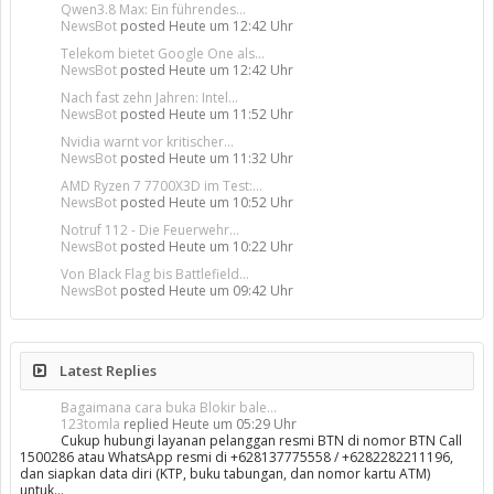
Qwen3.8 Max: Ein führendes...
NewsBot
posted
Heute um 12:42 Uhr
Telekom bietet Google One als...
NewsBot
posted
Heute um 12:42 Uhr
Nach fast zehn Jahren: Intel...
NewsBot
posted
Heute um 11:52 Uhr
Nvidia warnt vor kritischer...
NewsBot
posted
Heute um 11:32 Uhr
AMD Ryzen 7 7700X3D im Test:...
NewsBot
posted
Heute um 10:52 Uhr
Notruf 112 - Die Feuerwehr...
NewsBot
posted
Heute um 10:22 Uhr
Von Black Flag bis Battlefield...
NewsBot
posted
Heute um 09:42 Uhr
Latest Replies
Bagaimana cara buka Blokir bale...
123tomla
replied
Heute um 05:29 Uhr
Cukup hubungi layanan pelanggan resmi BTN di nomor BTN Call
1500286 atau WhatsApp resmi di +628137775558 / +6282282211196,
dan siapkan data diri (KTP, buku tabungan, dan nomor kartu ATM)
untuk…