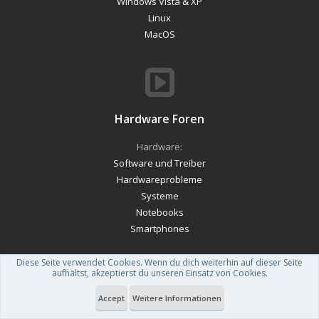
Windows Vista & XP
Linux
MacOS
Hardware Foren
Hardware:
Software und Treiber
Hardwareprobleme
Systeme
Notebooks
Smartphones
Diese Seite verwendet Cookies. Wenn du dich weiterhin auf dieser Seite
aufhältst, akzeptierst du unseren Einsatz von Cookies.
Forum software by XenForo™
-
Deutsch von xenDach
Accept
Weitere Informationen
Theme designed by
ThemeHouse
.