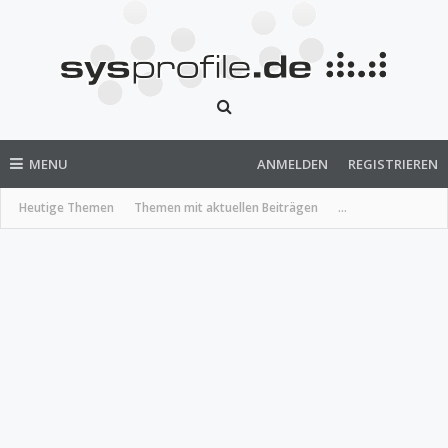
MENU
ANMELDEN
REGISTRIEREN
Heutige Themen
Themen mit aktuellen Beiträgen
...