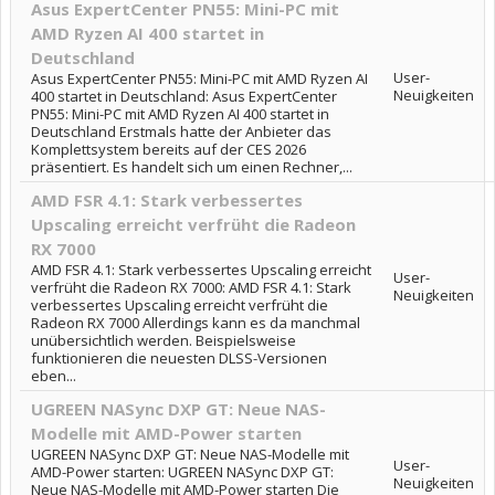
Asus ExpertCenter PN55: Mini-PC mit
AMD Ryzen AI 400 startet in
Deutschland
User-
Asus ExpertCenter PN55: Mini-PC mit AMD Ryzen AI
Neuigkeiten
400 startet in Deutschland: Asus ExpertCenter
PN55: Mini-PC mit AMD Ryzen AI 400 startet in
Deutschland Erstmals hatte der Anbieter das
Komplettsystem bereits auf der CES 2026
präsentiert. Es handelt sich um einen Rechner,...
AMD FSR 4.1: Stark verbessertes
Upscaling erreicht verfrüht die Radeon
RX 7000
AMD FSR 4.1: Stark verbessertes Upscaling erreicht
User-
verfrüht die Radeon RX 7000: AMD FSR 4.1: Stark
Neuigkeiten
verbessertes Upscaling erreicht verfrüht die
Radeon RX 7000 Allerdings kann es da manchmal
unübersichtlich werden. Beispielsweise
funktionieren die neuesten DLSS-Versionen
eben...
UGREEN NASync DXP GT: Neue NAS-
Modelle mit AMD-Power starten
UGREEN NASync DXP GT: Neue NAS-Modelle mit
User-
AMD-Power starten: UGREEN NASync DXP GT:
Neuigkeiten
Neue NAS-Modelle mit AMD-Power starten Die