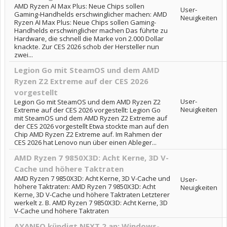
AMD Ryzen AI Max Plus: Neue Chips sollen
User-
Gaming-Handhelds erschwinglicher machen: AMD
Neuigkeiten
Ryzen AI Max Plus: Neue Chips sollen Gaming-
Handhelds erschwinglicher machen Das führte zu
Hardware, die schnell die Marke von 2.000 Dollar
knackte. Zur CES 2026 schob der Hersteller nun
zwei...
Legion Go mit SteamOS und dem AMD
Ryzen Z2 Extreme auf der CES 2026
vorgestellt
User-
Legion Go mit SteamOS und dem AMD Ryzen Z2
Neuigkeiten
Extreme auf der CES 2026 vorgestellt: Legion Go
mit SteamOS und dem AMD Ryzen Z2 Extreme auf
der CES 2026 vorgestellt Etwa stockte man auf den
Chip AMD Ryzen Z2 Extreme auf. Im Rahmen der
CES 2026 hat Lenovo nun über einen Ableger...
AMD Ryzen 7 9850X3D: Acht Kerne, 3D V-
Cache und höhere Taktraten
AMD Ryzen 7 9850X3D: Acht Kerne, 3D V-Cache und
User-
höhere Taktraten: AMD Ryzen 7 9850X3D: Acht
Neuigkeiten
Kerne, 3D V-Cache und höhere Taktraten Letzterer
werkelt z. B. AMD Ryzen 7 9850X3D: Acht Kerne, 3D
V-Cache und höhere Taktraten
AYANEO kündigt NEXT 2 an: Windows-