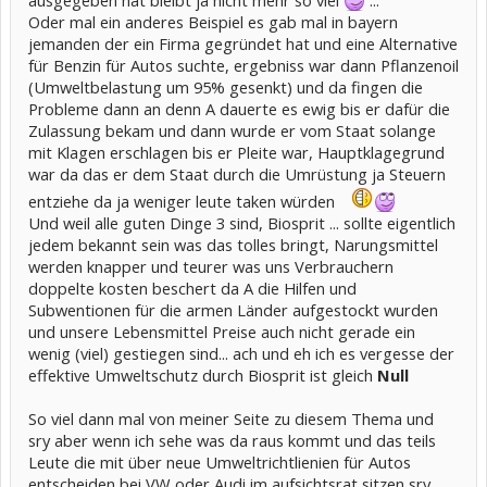
Oder mal ein anderes Beispiel es gab mal in bayern
jemanden der ein Firma gegründet hat und eine Alternative
für Benzin für Autos suchte, ergebniss war dann Pflanzenoil
(Umweltbelastung um 95% gesenkt) und da fingen die
Probleme dann an denn A dauerte es ewig bis er dafür die
Zulassung bekam und dann wurde er vom Staat solange
mit Klagen erschlagen bis er Pleite war, Hauptklagegrund
war da das er dem Staat durch die Umrüstung ja Steuern
entziehe da ja weniger leute taken würden
Und weil alle guten Dinge 3 sind, Biosprit ... sollte eigentlich
jedem bekannt sein was das tolles bringt, Narungsmittel
werden knapper und teurer was uns Verbrauchern
doppelte kosten beschert da A die Hilfen und
Subwentionen für die armen Länder aufgestockt wurden
und unsere Lebensmittel Preise auch nicht gerade ein
wenig (viel) gestiegen sind... ach und eh ich es vergesse der
effektive Umweltschutz durch Biosprit ist gleich
Null
So viel dann mal von meiner Seite zu diesem Thema und
sry aber wenn ich sehe was da raus kommt und das teils
Leute die mit über neue Umweltrichtlienien für Autos
entscheiden bei VW oder Audi im aufsichtsrat sitzen sry