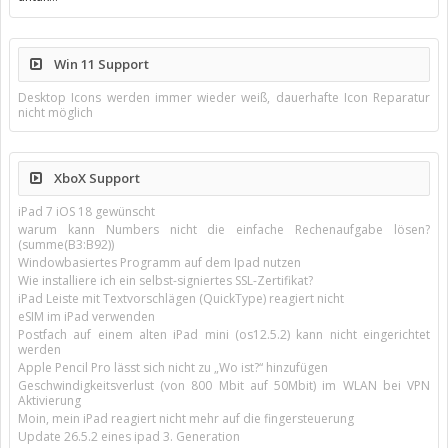
Win 11 Support
Desktop Icons werden immer wieder weiß, dauerhafte Icon Reparatur
nicht möglich
XboX Support
iPad 7 iOS 18 gewünscht
warum kann Numbers nicht die einfache Rechenaufgabe lösen?
(summe(B3:B92))
Windowbasiertes Programm auf dem Ipad nutzen
Wie installiere ich ein selbst-signiertes SSL-Zertifikat?
iPad Leiste mit Textvorschlägen (QuickType) reagiert nicht
eSIM im iPad verwenden
Postfach auf einem alten iPad mini (os12.5.2) kann nicht eingerichtet
werden
Apple Pencil Pro lässt sich nicht zu „Wo ist?“ hinzufügen
Geschwindigkeitsverlust (von 800 Mbit auf 50Mbit) im WLAN bei VPN
Aktivierung
Moin, mein iPad reagiert nicht mehr auf die fingersteuerung
Update 26.5.2 eines ipad 3. Generation