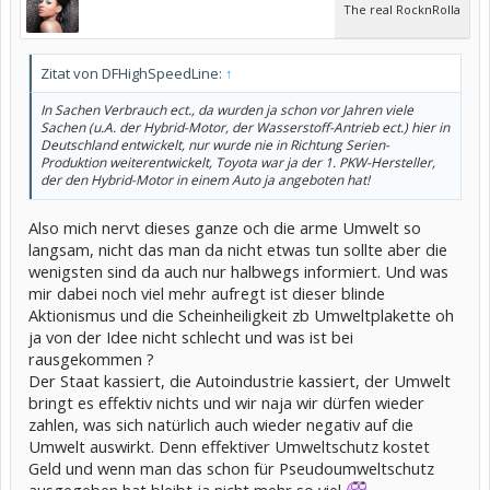
The real RocknRolla
Zitat von DFHighSpeedLine:
↑
In Sachen Verbrauch ect., da wurden ja schon vor Jahren viele
Sachen (u.A. der Hybrid-Motor, der Wasserstoff-Antrieb ect.) hier in
Deutschland entwickelt, nur wurde nie in Richtung Serien-
Produktion weiterentwickelt, Toyota war ja der 1. PKW-Hersteller,
der den Hybrid-Motor in einem Auto ja angeboten hat!
Also mich nervt dieses ganze och die arme Umwelt so
langsam, nicht das man da nicht etwas tun sollte aber die
wenigsten sind da auch nur halbwegs informiert. Und was
mir dabei noch viel mehr aufregt ist dieser blinde
Aktionismus und die Scheinheiligkeit zb Umweltplakette oh
ja von der Idee nicht schlecht und was ist bei
rausgekommen ?
Der Staat kassiert, die Autoindustrie kassiert, der Umwelt
bringt es effektiv nichts und wir naja wir dürfen wieder
zahlen, was sich natürlich auch wieder negativ auf die
Umwelt auswirkt. Denn effektiver Umweltschutz kostet
Geld und wenn man das schon für Pseudoumweltschutz
ausgegeben hat bleibt ja nicht mehr so viel
...