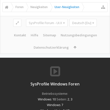
Foren
Neuigkeiten
User-Neuigkeiten
SysProfile Forum - UI.X
Deutsch [Du]
Kontakt
Hilfe
Sitemap
Nutzungsbedingungen
Datenschutzerklärung
SysProfile Windows Foren
Betriebssysteme:
Windows 10
Seiten:
2
,
3
Windows 7