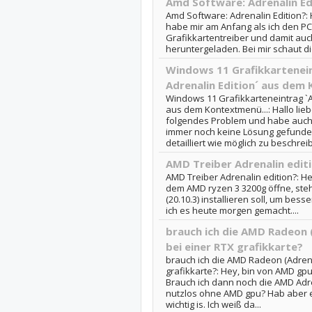
Amd Software: Adrenalin Ed
Amd Software: Adrenalin Edition?: 
habe mir am Anfang als ich den PC
Grafikkartentreiber und damit au
heruntergeladen. Bei mir schaut di
Windows 11 Grafikkartenei
Adrenalin Edition´ aus dem
Windows 11 Grafikkarteneintrag `A
aus dem Kontextmenü...: Hallo lie
folgendes Problem und habe auch
immer noch keine Lösung gefunden
detailliert wie möglich zu beschreib
AMD Treiber Adrenalin edit
AMD Treiber Adrenalin edition?: He
dem AMD ryzen 3 3200g öffne, steh
(20.10.3) installieren soll, um bes
ich es heute morgen gemacht....
brauch ich die AMD Radeon (
bei einer RTX grafikkarte?
brauch ich die AMD Radeon (Adrena
grafikkarte?: Hey, bin von AMD gpu
Brauch ich dann noch die AMD Adre
nutzlos ohne AMD gpu? Hab aber e
wichtig is. Ich weiß da...