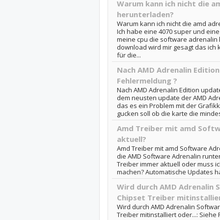
Warum kann ich nicht die a
herunterladen?
Warum kann ich nicht die amd adr
Ich habe eine 4070 super und eine
meine cpu die software adrenalin
download wird mir gesagt das ich
für die...
Nach AMD Adrenalin Editio
Fehlermeldung ?
Nach AMD Adrenalin Edition updat
dem neusten update der AMD Adre
das es ein Problem mit der Grafikk
gucken soll ob die karte die minde
Amd Treiber mit amd Softw
aktuell?
Amd Treiber mit amd Software Adre
die AMD Software Adrenalin runter
Treiber immer aktuell oder muss i
machen? Automatische Updates hab 
Wird durch AMD Adrenalin S
Chipset Treiber mitinstallier
Wird durch AMD Adrenalin Software
Treiber mitinstalliert oder...: Sie