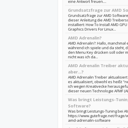
eine Antwort freuen....
Grundsatzfrage zur AMD So
Grundsatzfrage zur AMD Software 
dieser Anleitung die AMD Treibers
installiert: How To Install AMD GP
Graphics Drivers For Linux...
AMD Adrenalin?
AMD Adrenalin?: Hallo, manchmal e
während ich spiele und da steht, 
den Menu Key drücken soll oder me
nicht was ich da...
AMD Adrenalin Treiber aktua
aber...?
AMD Adrenalin Treiber aktualisiert f
es aktualisiert, obwohl es heißt "n
ich wegen Kreativecke herausgefu
dieser neuen Technologie AFMF (AM
Was bringt Leistungs-Tunin
Software?
Was bringt Leistungs-Tuning bei A
https://www.gutefrage.net/frage/wa
amd-adrenalin-software