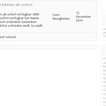
 Edition ab sofort
12.
n ab sofort verfügbar: AMD
User-
Dezember
 sofort verfügbar Der Name
Neuigkeiten
2019
 sich ordentlich Gedanken
st zufrieden stellt. So stellt
D
w
m
hed? solved
i
w
R
W
I
Wi
SS
i
(Q
e
P
(o