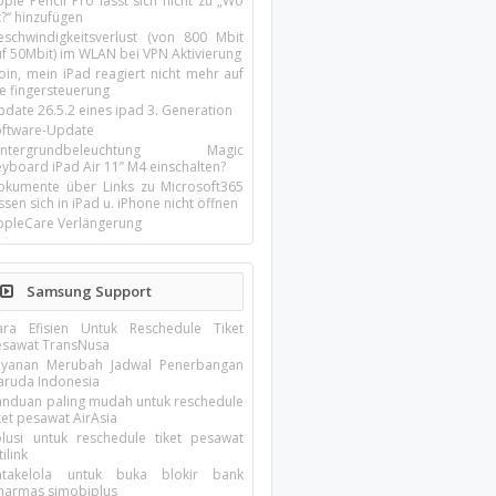
ple Pencil Pro lässt sich nicht zu „Wo
t?“ hinzufügen
eschwindigkeitsverlust (von 800 Mbit
uf 50Mbit) im WLAN bei VPN Aktivierung
oin, mein iPad reagiert nicht mehr auf
ie fingersteuerung
pdate 26.5.2 eines ipad 3. Generation
oftware-Update
intergrundbeleuchtung Magic
yboard iPad Air 11’’ M4 einschalten?
okumente über Links zu Microsoft365
ssen sich in iPad u. iPhone nicht öffnen
ppleCare Verlängerung
Samsung Support
ara Efisien Untuk Reschedule Tiket
esawat TransNusa
ayanan Merubah Jadwal Penerbangan
aruda Indonesia
anduan paling mudah untuk reschedule
ket pesawat AirAsia
olusi untuk reschedule tiket pesawat
tilink
atakelola untuk buka blokir bank
inarmas simobiplus