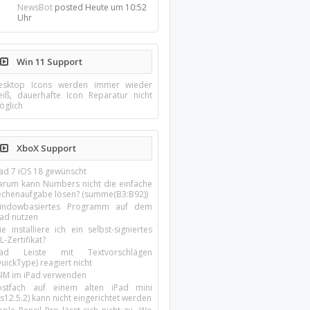
NewsBot
posted
Heute um 10:52
Uhr
Win 11 Support
esktop Icons werden immer wieder
eiß, dauerhafte Icon Reparatur nicht
öglich
XboX Support
Pad 7 iOS 18 gewünscht
arum kann Numbers nicht die einfache
echenaufgabe lösen? (summe(B3:B92))
indowbasiertes Programm auf dem
pad nutzen
e installiere ich ein selbst-signiertes
L-Zertifikat?
Pad Leiste mit Textvorschlägen
uickType) reagiert nicht
SIM im iPad verwenden
ostfach auf einem alten iPad mini
s12.5.2) kann nicht eingerichtet werden