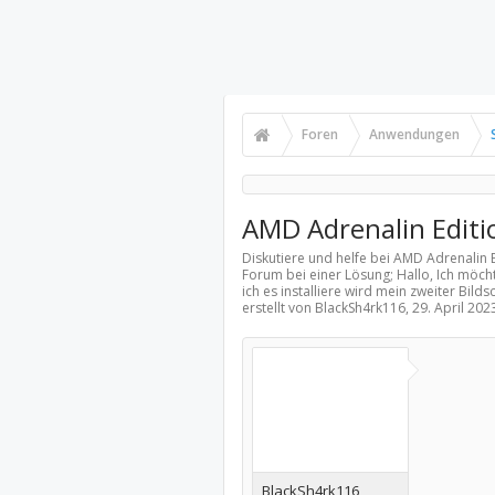
Foren
Anwendungen
AMD Adrenalin Editi
Diskutiere und helfe bei AMD Adrenalin 
Forum bei einer Lösung; Hallo, Ich möch
ich es installiere wird mein zweiter Bil
erstellt von BlackSh4rk116,
29. April 202
BlackSh4rk116