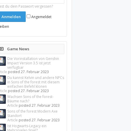
ast du dein Passwort vergessen?
Angemeldet
leiben
Game News
Die Vorinstallation von Genshin
Impact Version 3.5 ist jetzt
verfügbar
ticle
posted
27. Februar 2023
Du kannst Kelvin und andere NPCs
in Sons of the forest mit diesem
einfachen Befehl klonen
ticle
posted
27. Februar 2023
Wachsen Sons of the forest-
Bäume nach?
Article
posted
27. Februar 2023
Sons of the forest Modern Axe
Standort
Article
posted
27. Februar 2023
Ist Hogwarts-Legacy ein
Mehrspieler-Spiel?