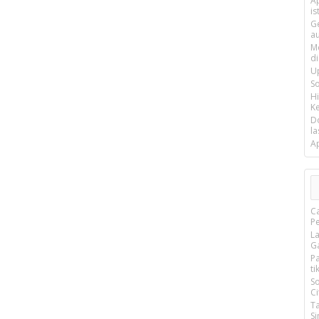
Ap
is
G
a
M
d
U
S
H
Ke
D
la
A
C
P
L
G
P
ti
S
Ci
T
S