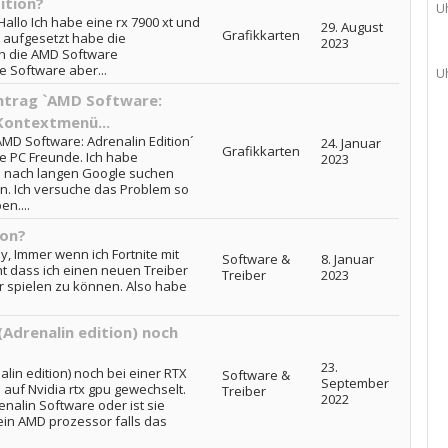
ition?
U
Hallo Ich habe eine rx 7900 xt und
29. August
Grafikkarten
 aufgesetzt habe die
2023
ch die AMD Software
e Software aber...
U
ntrag `AMD Software:
 Kontextmenü...
MD Software: Adrenalin Edition´
24. Januar
Grafikkarten
be PC Freunde. Ich habe
2023
 nach langen Google suchen
. Ich versuche das Problem so
en....
ion?
y, Immer wenn ich Fortnite mit
Software &
8. Januar
t dass ich einen neuen Treiber
Treiber
2023
ser spielen zu können. Also habe
Adrenalin edition) noch
23.
lin edition) noch bei einer RTX
Software &
September
 auf Nvidia rtx gpu gewechselt.
Treiber
2022
nalin Software oder ist sie
in AMD prozessor falls das