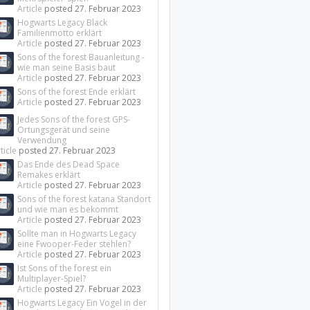
Article
posted
27. Februar 2023
Hogwarts Legacy Black
Familienmotto erklärt
Article
posted
27. Februar 2023
Sons of the forest Bauanleitung -
wie man seine Basis baut
Article
posted
27. Februar 2023
Sons of the forest Ende erklärt
Article
posted
27. Februar 2023
Jedes Sons of the forest GPS-
Ortungsgerät und seine
Verwendung
ticle
posted
27. Februar 2023
Das Ende des Dead Space
Remakes erklärt
Article
posted
27. Februar 2023
Sons of the forest katana Standort
und wie man es bekommt
Article
posted
27. Februar 2023
Sollte man in Hogwarts Legacy
eine Fwooper-Feder stehlen?
Article
posted
27. Februar 2023
Ist Sons of the forest ein
Multiplayer-Spiel?
Article
posted
27. Februar 2023
Hogwarts Legacy Ein Vogel in der