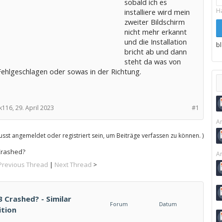
sobald ich es
H
installiere wird mein
zweiter Bildschirm
nicht mehr erkannt
und die Installation
b
bricht ab und dann
steht da was von
ehlgeschlagen oder sowas in der Richtung.
k116,
29. April 2023
#1
Ar
sst angemeldet oder registriert sein, um Beiträge verfassen zu können. )
 Crashed?
Ar
Previous Thread
|
Next Thread
>
3 Crashed? - Similar
Forum
Datum
ition