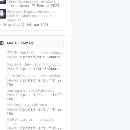
Hand - Lösung des Türrätsels
Article
posted
27. Februar 2023
Hogwarts Legacy Ghost of our
Love Schwimmkerzen Karte
Standort
ticle
posted
27. Februar 2023
Neue Themen
RTX 50 zum Normalpreis: Nvidia...
NewsBot
posted
Vor 15 Minuten
Repterra: Dino-RTS mit 100.000...
NewsBot
posted
Vor 45 Minuten
Capcom: Neun von zehn Spielen...
NewsBot
posted
Heute um 14:22
Uhr
Samsung Galaxy Z Fold8 und...
NewsBot
posted
Heute um 14:22
Uhr
Nintendo: 4,48 Millionen...
NewsBot
posted
Heute um 14:22
Uhr
WERO-ngsreform: norisbank
führt...
NewsBot
posted
Heute um 14:22