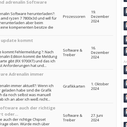
md adrenalin Software
19.
enalin Software herunterladen?:
Prozessoren
Dezember
 amd ryzen 7 7800x3d und will für
2024
 herunterladen aber beim
 keine kompenenten besitze die
n update kommt
16.
Software &
e kommt Fehlermeldung ?: Nach
Dezember
Treiber
nalin Edition kommt die Meldung
2024
arte gibt (RX 9700XT) und das ich
Ar
st Anforderungen hat und...
are Adrenalin immer
1. Oktober
nalin immer aktuell?: Wenn ich
Grafikkarten
2024
 geladen habe sind die Grafik
ch da noch selbst was manuell
ich an aber ich weiß nicht...
oftware auch der richtige
t oder...
Software &
27. Juni
 auch der richtige Chipset
Treiber
2024
he Frage oben. Würde mich über