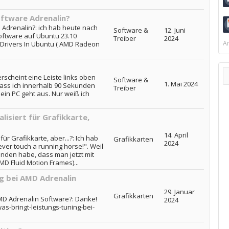
ftware Adrenalin?
Adrenalin?: ich hab heute nach
Software &
12. Juni
oftware auf Ubuntu 23.10
Treiber
2024
Ar
U Drivers In Ubuntu ( AMD Radeon
rscheint eine Leiste links oben
Software &
1. Mai 2024
dass ich innerhalb 90 Sekunden
Treiber
in PC geht aus. Nur weiß ich
lisiert für Grafikkarte,
14. April
ür Grafikkarte, aber...?: Ich hab
Grafikkarten
2024
ever touch a running horse!". Weil
nden habe, dass man jetzt mit
D Fluid Motion Frames)...
g bei AMD Adrenalin
29. Januar
Grafikkarten
MD Adrenalin Software?: Danke!
2024
s-bringt-leistungs-tuning-bei-