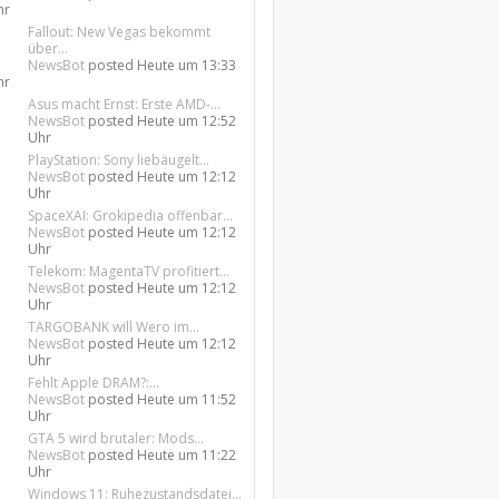
hr
Fallout: New Vegas bekommt
über...
NewsBot
posted
Heute um 13:33
hr
Asus macht Ernst: Erste AMD-...
NewsBot
posted
Heute um 12:52
Uhr
PlayStation: Sony liebäugelt...
NewsBot
posted
Heute um 12:12
Uhr
SpaceXAI: Grokipedia offenbar...
NewsBot
posted
Heute um 12:12
Uhr
Telekom: MagentaTV profitiert...
NewsBot
posted
Heute um 12:12
Uhr
TARGOBANK will Wero im...
NewsBot
posted
Heute um 12:12
Uhr
Fehlt Apple DRAM?:...
NewsBot
posted
Heute um 11:52
Uhr
GTA 5 wird brutaler: Mods...
NewsBot
posted
Heute um 11:22
Uhr
Windows 11: Ruhezustandsdatei...