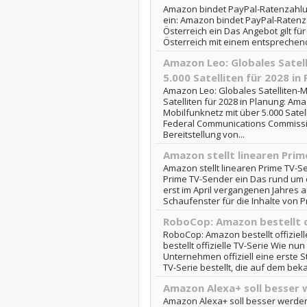
Amazon bindet PayPal-Ratenzahlun
ein: Amazon bindet PayPal-Ratenz
Österreich ein Das Angebot gilt f
Österreich mit einem entsprechenden
Amazon Leo: Globales Satel
5.000 Satelliten für 2028 in
Amazon Leo: Globales Satelliten-M
Satelliten für 2028 in Planung: Ama
Mobilfunknetz mit über 5.000 Satell
Federal Communications Commission 
Bereitstellung von...
Amazon stellt linearen Prim
Amazon stellt linearen Prime TV-Se
Prime TV-Sender ein Das rund um 
erst im April vergangenen Jahres a
Schaufenster für die Inhalte von Pr
RoboCop: Amazon bestellt of
RoboCop: Amazon bestellt offiziel
bestellt offizielle TV-Serie Wie n
Unternehmen offiziell eine erste S
TV-Serie bestellt, die auf dem beka
Amazon Alexa+ soll besser
Amazon Alexa+ soll besser werden