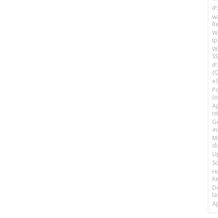
i
w
R
W
I
Wi
SS
i
(Q
e
P
(o
Ap
is
G
a
M
d
U
S
H
Ke
D
la
A