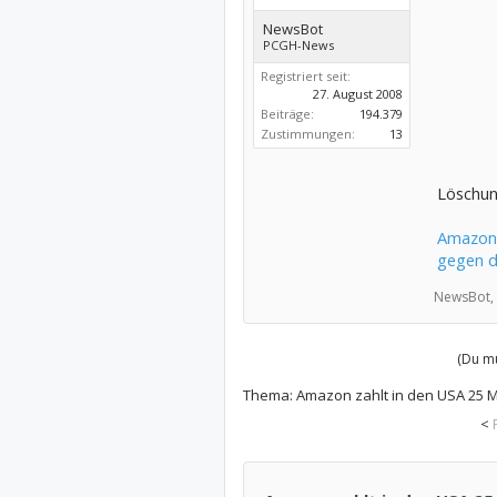
NewsBot
PCGH-News
Registriert seit:
27. August 2008
Beiträge:
194.379
Zustimmungen:
13
Löschun
Amazon 
gegen d
NewsBot,
(Du mu
Thema:
Amazon zahlt in den USA 25 
<