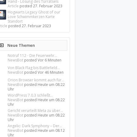
Hand - Lösung des Türrätsels
Article
posted
27. Februar 2023
Hogwarts Legacy Ghost of our
Love Schwimmkerzen Karte
Standort
ticle
posted
27. Februar 2023
Neue Themen
Notruf 112 - Die Feuerwehr...
NewsBot
posted
Vor 6 Minuten
Von Black Flag bis Battlefield...
NewsBot
posted
Vor 46 Minuten
Orion Browser kommt auch für...
NewsBot
posted
Heute um 08:22
Uhr
WordPress 7.0.3 schließt...
NewsBot
posted
Heute um 08:22
Uhr
Gericht verurteilt Meta zu über...
NewsBot
posted
Heute um 08:22
Uhr
Angelic: Dark Symphony – Der...
NewsBot
posted
Heute um 08:12
Uhr