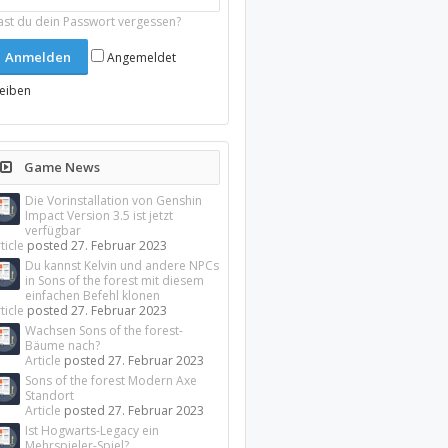
ast du dein Passwort vergessen?
Angemeldet
leiben
Game News
Die Vorinstallation von Genshin
Impact Version 3.5 ist jetzt
verfügbar
ticle
posted
27. Februar 2023
Du kannst Kelvin und andere NPCs
in Sons of the forest mit diesem
einfachen Befehl klonen
ticle
posted
27. Februar 2023
Wachsen Sons of the forest-
Bäume nach?
Article
posted
27. Februar 2023
Sons of the forest Modern Axe
Standort
Article
posted
27. Februar 2023
Ist Hogwarts-Legacy ein
Mehrspieler-Spiel?