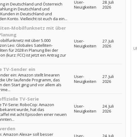
User-
28. Juli
g in Deutschland und Österreich
Neuigkeiten
2026
ahlung in Deutschland und
ür Kunden in Deutschland und
 Konto. Vielleicht ist euch da ein...
liten-Mobilfunknetz mit über
 Planung
obilfunknetz mit über 5.000
User-
27. Juli
zon Leo: Globales Satelliten-
Neuigkeiten
2026
U
iten für 2028 in Planung Bei der
(kurz: FCC) ist jetzt ein Antrag zur
e TV-Sender ein
nder ein: Amazon stellt linearen
User-
27. Juli
die Uhr laufende Programm, das
Neuigkeiten
2026
n den Start ging und vor allem als
ime...
fizielle TV-Serie
le TV-Serie: RoboCop: Amazon
User-
24. Juli
un bekannt wurde, hat das
Neuigkeiten
2026
taffel mit acht Episoden einer neuen
nnten...
 werden
: Amazon Alexa+ soll besser
User-
24. Juli