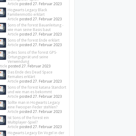
Article
posted
27. Februar 2023
Hogwarts Legacy Black
Familienmotto erklärt
Article
posted
27. Februar 2023
Sons of the forest Bauanleitung -
wie man seine Basis baut
Article
posted
27. Februar 2023
Sons of the forest Ende erklärt
Article
posted
27. Februar 2023
Jedes Sons of the forest GPS-
Ortungsgerät und seine
Verwendung
ticle
posted
27. Februar 2023
Das Ende des Dead Space
Remakes erklärt
Article
posted
27. Februar 2023
Sons of the forest katana Standort
und wie man es bekommt
Article
posted
27. Februar 2023
Sollte man in Hogwarts Legacy
eine Fwooper-Feder stehlen?
Article
posted
27. Februar 2023
Ist Sons of the forest ein
Multiplayer-Spiel?
Article
posted
27. Februar 2023
Hogwarts Legacy Ein Vogel in der