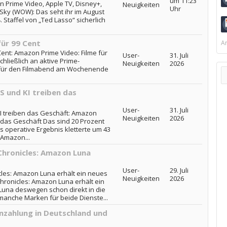
um 11:23
n Prime Video, Apple TV, Disney+,
Neuigkeiten
Uhr
Sky (WOW): Das seht ihr im August
. Staffel von „Ted Lasso“ sicherlich
für 99 Cent
Ar
Cent: Amazon Prime Video: Filme für
User-
31. Juli
chließlich an aktive Prime-
Neuigkeiten
2026
 für den Filmabend am Wochenende
.
 und KI treiben das
User-
31. Juli
I treiben das Geschäft: Amazon
Neuigkeiten
2026
n das Geschäft Das sind 20 Prozent
s operative Ergebnis kletterte um 43
. Amazon...
Chronicles: Amazon Luna
User-
29. Juli
les: Amazon Luna erhält ein neues
Neuigkeiten
2026
hronicles: Amazon Luna erhält ein
Luna deswegen schon direkt in die
manche Marken für beide Dienste...
nzahlung in Deutschland und