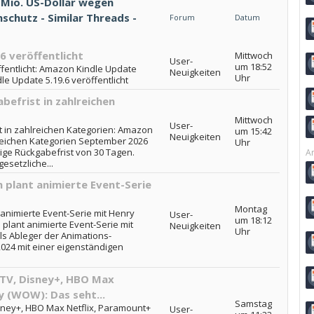
 Mio. US-Dollar wegen
chutz - Similar Threads -
Forum
Datum
6 veröffentlicht
Mittwoch
User-
um 18:52
fentlicht: Amazon Kindle Update
Neuigkeiten
Uhr
dle Update 5.19.6 veröffentlicht
efrist in zahlreichen
Mittwoch
User-
t in zahlreichen Kategorien: Amazon
um 15:42
Neuigkeiten
lreichen Kategorien September 2026
Uhr
lige Rückgabefrist von 30 Tagen.
Ar
esetzliche...
plant animierte Event-Serie
Montag
nimierte Event-Serie mit Henry
User-
um 18:12
plant animierte Event-Serie mit
Neuigkeiten
Uhr
als Ableger der Animations-
2024 mit einer eigenständigen
 TV, Disney+, HBO Max
y (WOW): Das seht...
Samstag
sney+, HBO Max Netflix, Paramount+
User-