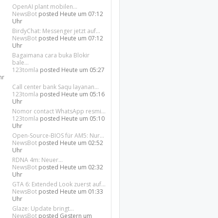
OpenAI plant mobilen...
NewsBot
posted
Heute um 07:12
Uhr
BirdyChat: Messenger jetzt auf...
NewsBot
posted
Heute um 07:12
Uhr
Bagaimana cara buka Blokir
bale...
123tomla
posted
Heute um 05:27
hr
Call center bank Saqu layanan...
123tomla
posted
Heute um 05:16
Uhr
Nomor contact WhatsApp resmi...
123tomla
posted
Heute um 05:10
Uhr
Open-Source-BIOS für AM5: Nur...
NewsBot
posted
Heute um 02:52
Uhr
RDNA 4m: Neuer...
NewsBot
posted
Heute um 02:32
Uhr
GTA 6: Extended Look zuerst auf...
NewsBot
posted
Heute um 01:33
Uhr
Glaze: Update bringt...
NewsBot
posted
Gestern um