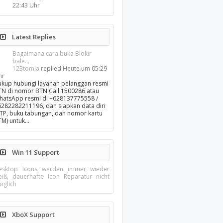
22:43 Uhr
Latest Replies
Bagaimana cara buka Blokir
bale...
123tomla
replied
Heute um 05:29
hr
ukup hubungi layanan pelanggan resmi
TN di nomor BTN Call 1500286 atau
hatsApp resmi di +628137775558 /
6282282211196, dan siapkan data diri
KTP, buku tabungan, dan nomor kartu
TM) untuk…
Win 11 Support
esktop Icons werden immer wieder
eiß, dauerhafte Icon Reparatur nicht
öglich
XboX Support