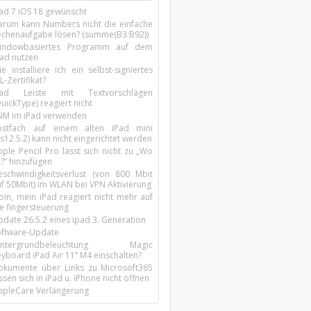
Pad 7 iOS 18 gewünscht
arum kann Numbers nicht die einfache
echenaufgabe lösen? (summe(B3:B92))
indowbasiertes Programm auf dem
pad nutzen
e installiere ich ein selbst-signiertes
L-Zertifikat?
Pad Leiste mit Textvorschlägen
uickType) reagiert nicht
SIM im iPad verwenden
ostfach auf einem alten iPad mini
s12.5.2) kann nicht eingerichtet werden
ple Pencil Pro lässt sich nicht zu „Wo
t?“ hinzufügen
eschwindigkeitsverlust (von 800 Mbit
uf 50Mbit) im WLAN bei VPN Aktivierung
oin, mein iPad reagiert nicht mehr auf
ie fingersteuerung
pdate 26.5.2 eines ipad 3. Generation
oftware-Update
intergrundbeleuchtung Magic
yboard iPad Air 11’’ M4 einschalten?
okumente über Links zu Microsoft365
ssen sich in iPad u. iPhone nicht öffnen
ppleCare Verlängerung