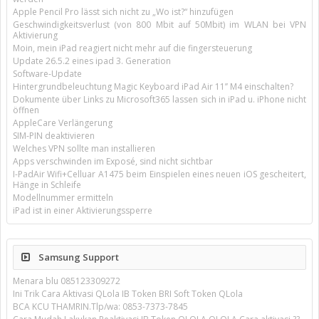
Apple Pencil Pro lässt sich nicht zu „Wo ist?“ hinzufügen
Geschwindigkeitsverlust (von 800 Mbit auf 50Mbit) im WLAN bei VPN
Aktivierung
Moin, mein iPad reagiert nicht mehr auf die fingersteuerung
Update 26.5.2 eines ipad 3. Generation
Software-Update
Hintergrundbeleuchtung Magic Keyboard iPad Air 11’’ M4 einschalten?
Dokumente über Links zu Microsoft365 lassen sich in iPad u. iPhone nicht
öffnen
AppleCare Verlängerung
SIM-PIN deaktivieren
Welches VPN sollte man installieren
Apps verschwinden im Exposé, sind nicht sichtbar
I-PadAir Wifi+Celluar A1475 beim Einspielen eines neuen iOS gescheitert,
Hänge in Schleife
Modellnummer ermitteln
iPad ist in einer Aktivierungssperre
Samsung Support
Menara blu 085123309272
Ini Trik Cara Aktivasi QLola IB Token BRI Soft Token QLola
BCA KCU THAMRIN.Tlp/wa: 0853-7373-7845