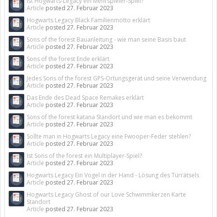
Ist Hogwarts-Legacy ein Mehrspieler-Spiel?
Article
posted
27. Februar 2023
Hogwarts Legacy Black Familienmotto erklärt
Article
posted
27. Februar 2023
Sons of the forest Bauanleitung - wie man seine Basis baut
Article
posted
27. Februar 2023
Sons of the forest Ende erklärt
Article
posted
27. Februar 2023
Jedes Sons of the forest GPS-Ortungsgerät und seine Verwendung
Article
posted
27. Februar 2023
Das Ende des Dead Space Remakes erklärt
Article
posted
27. Februar 2023
Sons of the forest katana Standort und wie man es bekommt
Article
posted
27. Februar 2023
Sollte man in Hogwarts Legacy eine Fwooper-Feder stehlen?
Article
posted
27. Februar 2023
Ist Sons of the forest ein Multiplayer-Spiel?
Article
posted
27. Februar 2023
Hogwarts Legacy Ein Vogel in der Hand - Lösung des Türrätsels
Article
posted
27. Februar 2023
Hogwarts Legacy Ghost of our Love Schwimmkerzen Karte
Standort
Article
posted
27. Februar 2023