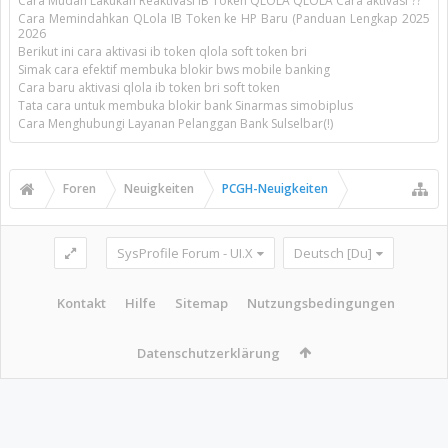
Cara Mudah Lakukan Reaktivasi IB Token QLOLA QLOLA Cara aktivasi ??
Cara Memindahkan QLola IB Token ke HP Baru (Panduan Lengkap 2025
2026
Berikut ini cara aktivasi ib token qlola soft token bri
Simak cara efektif membuka blokir bws mobile banking
Cara baru aktivasi qlola ib token bri soft token
Tata cara untuk membuka blokir bank Sinarmas simobiplus
Cara Menghubungi Layanan Pelanggan Bank Sulselbar(!)
Foren
Neuigkeiten
PCGH-Neuigkeiten
SysProfile Forum - UI.X
Deutsch [Du]
Kontakt
Hilfe
Sitemap
Nutzungsbedingungen
Datenschutzerklärung