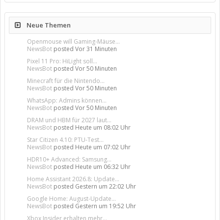
Neue Themen
Openmouse will Gaming-Mäuse...
NewsBot
posted
Vor 31 Minuten
Pixel 11 Pro: HiLight soll...
NewsBot
posted
Vor 50 Minuten
Minecraft für die Nintendo...
NewsBot
posted
Vor 50 Minuten
WhatsApp: Admins können...
NewsBot
posted
Vor 50 Minuten
DRAM und HBM für 2027 laut...
NewsBot
posted
Heute um 08:02 Uhr
Star Citizen 4.10: PTU-Test...
NewsBot
posted
Heute um 07:02 Uhr
HDR10+ Advanced: Samsung...
NewsBot
posted
Heute um 06:32 Uhr
Home Assistant 2026.8: Update...
NewsBot
posted
Gestern um 22:02 Uhr
Google Home: August-Update...
NewsBot
posted
Gestern um 19:52 Uhr
Xbox Insider erhalten mehr...