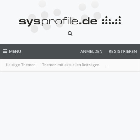
MENU
ANMELDEN
REGISTRIEREN
Heutige Themen
Themen mit aktuellen Beiträgen
...