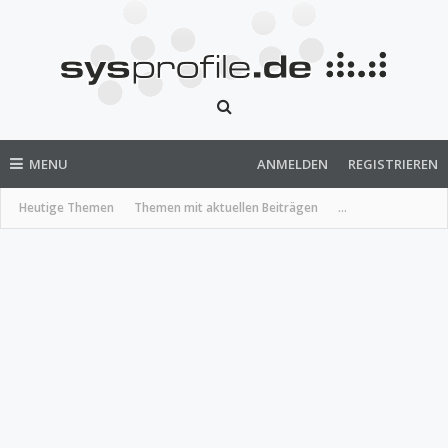
MENU
ANMELDEN
REGISTRIEREN
Heutige Themen
Themen mit aktuellen Beiträgen
...