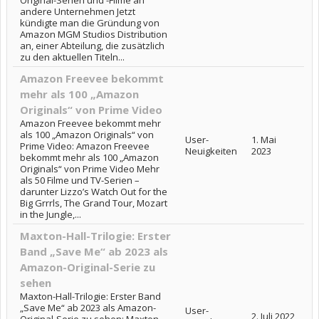
Original-Serien und -Filme an
andere Unternehmen Jetzt
kündigte man die Gründung von
Amazon MGM Studios Distribution
an, einer Abteilung, die zusätzlich
zu den aktuellen Titeln...
Amazon Freevee bekommt
mehr als 100 „Amazon
Originals“ von Prime Video
Amazon Freevee bekommt mehr
als 100 „Amazon Originals“ von
User-
1. Mai
Prime Video: Amazon Freevee
Neuigkeiten
2023
bekommt mehr als 100 „Amazon
Originals“ von Prime Video Mehr
als 50 Filme und TV-Serien –
darunter Lizzo’s Watch Out for the
Big Grrrls, The Grand Tour, Mozart
in the Jungle,...
Maxton-Hall-Trilogie: Erster
Band „Save Me“ ab 2023 als
Amazon-Original-Serie zu
sehen
Maxton-Hall-Trilogie: Erster Band
„Save Me“ ab 2023 als Amazon-
User-
2. Juli 2022