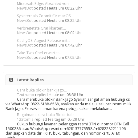
Microsoft Edge: Abschied von...
NewsBot
posted
Heute um 08:22 Uhr
Sysinternals ZoomIt für macOS:...
NewsBot
posted
Heute um 08:22 Uhr
Verbreitetste Grafikkarten:...
NewsBot
posted
Heute um 08:02 Uhr
CachyOS: August-Release mit...
NewsBot
posted
Heute um 07:42 Uhr
Take-Two-Chef erwartet...
NewsBot
posted
Heute um 07:02 Uhr
Latest Replies
Cara buka blokir bank jago...
Tzutzumo
replied
Heute um 08:38 Uhr
Cara membuka blokir Bank Jago Syariah sangat aman hubungi cs
via WhatsApp 0822-6188-6588, asalkan Anda melalui saluran resmi milik
Bank Jago. Proses ini aman karena petugas akan melakukan…
Bagaimana cara buka Blokir bale...
123tomla
replied
Freitag um 05:29 Uhr
Cukup hubungi layanan pelanggan resmi BTN di nomor BTN Call
1500286 atau WhatsApp resmi di +628137775558 / +6282282211196,
dan siapkan data diri (KTP, buku tabungan, dan nomor kartu ATM)
untuk…