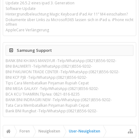
Update 26.5.2 eines ipad 3. Generation
Software-Update
Hintergrundbeleuchtung Magic Keyboard iPad Air 11’’ M4 einschalten?
Dokumente über Links zu Microsoft365 lassen sich in iPad u. iPhone nicht
öffnen
AppleCare Verlängerung
Samsung Support
BANK BNI KH.MAS MANSYUR -Telp/WhatsApp:(0821)8556-9202-
BNI BALIWERTI -Telp/WhatsApp:(0821)8556-9202-
BNI PAKUWON TRADE CENTER -Telp/WhatsApp:(0821)8556-9202-
BNI KCP PJB -Telp/WhatsApp:(0821)8556-9202-
Tips Cara Membatalkan Pinjaman Rupiah Cepat
BNI MEGA GALAXY -Telp/WhatsApp:(0821)8556-9202-
BCA KCU THAMRIN.Tlp/wa: 0821-816-8235
BANK BNI INDRAGIRI NEW -Telp/WhatsApp:(0821)8556-9202-
Tata Cara Membatalkan Pinjaman Rupiah Cepat
Bank BNI Rungkut -Telp/WhatsApp:(0821)8556-9202-
Foren
Neuigkeiten
User-Neuigkeiten