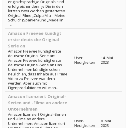
englischsprachige Originals sind
erfolgreicher denn je Die in den
letzten zwei Wochen gestarteten
Original-Filme „Culpa Mia – Meine
Schuld“ (Spanien) und „Medellín
–...
Amazon Freevee kündigt
erste deutsche Original-
Serie an
Amazon Freevee kündigt erste
deutsche Original-Serie an:
User-
14. Mai
Amazon Freevee kündigt erste
Neuigkeiten
2023
deutsche Original-Serie an Das
Unternehmen kündigte schon
neulich an, dass Inhalte aus Prime
Video zu Freevee wandern
werden. Aber auch mit
Eigenproduktionen will man...
Amazon lizenziert Original-
Serien und -Filme an andere
Unternehmen
Amazon lizenziert Original-Serien
und -Filme an andere
User-
8. Mai
Unternehmen: Amazon lizenziert
Neuigkeiten
2023