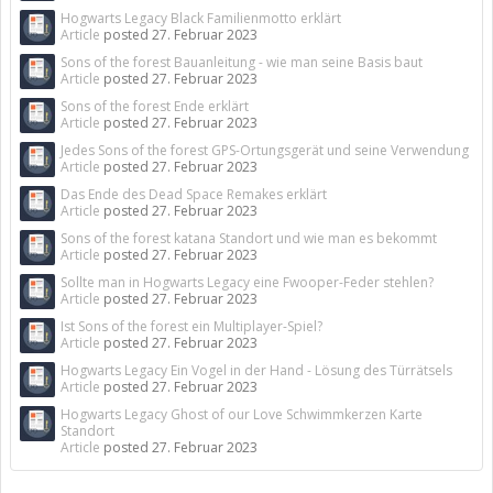
Hogwarts Legacy Black Familienmotto erklärt
Article
posted
27. Februar 2023
Sons of the forest Bauanleitung - wie man seine Basis baut
Article
posted
27. Februar 2023
Sons of the forest Ende erklärt
Article
posted
27. Februar 2023
Jedes Sons of the forest GPS-Ortungsgerät und seine Verwendung
Article
posted
27. Februar 2023
Das Ende des Dead Space Remakes erklärt
Article
posted
27. Februar 2023
Sons of the forest katana Standort und wie man es bekommt
Article
posted
27. Februar 2023
Sollte man in Hogwarts Legacy eine Fwooper-Feder stehlen?
Article
posted
27. Februar 2023
Ist Sons of the forest ein Multiplayer-Spiel?
Article
posted
27. Februar 2023
Hogwarts Legacy Ein Vogel in der Hand - Lösung des Türrätsels
Article
posted
27. Februar 2023
Hogwarts Legacy Ghost of our Love Schwimmkerzen Karte
Standort
Article
posted
27. Februar 2023