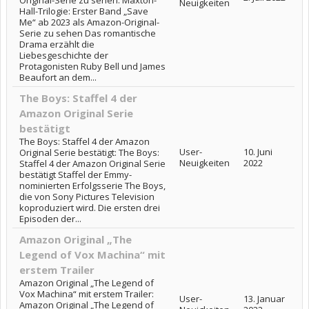
Original-Serie zu sehen: Maxton-
Neuigkeiten
Hall-Trilogie: Erster Band „Save
Me“ ab 2023 als Amazon-Original-
Serie zu sehen Das romantische
Drama erzählt die
Liebesgeschichte der
Protagonisten Ruby Bell und James
Beaufort an dem...
The Boys: Staffel 4 der
Amazon Original Serie
bestätigt
The Boys: Staffel 4 der Amazon
User-
10. Juni
Original Serie bestätigt: The Boys:
Neuigkeiten
2022
Staffel 4 der Amazon Original Serie
bestätigt Staffel der Emmy-
nominierten Erfolgsserie The Boys,
die von Sony Pictures Television
koproduziert wird. Die ersten drei
Episoden der...
Amazon Original „The
Legend of Vox Machina“ mit
erstem Trailer
Amazon Original „The Legend of
Vox Machina“ mit erstem Trailer:
User-
13. Januar
Amazon Original „The Legend of