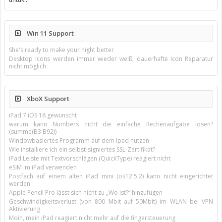
Win 11 Support
She's ready to make your night better
Desktop Icons werden immer wieder weiß, dauerhafte Icon Reparatur
nicht möglich
XboX Support
iPad 7 iOS 18 gewünscht
warum kann Numbers nicht die einfache Rechenaufgabe lösen?
(summe(B3:B92))
Windowbasiertes Programm auf dem Ipad nutzen
Wie installiere ich ein selbst-signiertes SSL-Zertifikat?
iPad Leiste mit Textvorschlägen (QuickType) reagiert nicht
eSIM im iPad verwenden
Postfach auf einem alten iPad mini (os12.5.2) kann nicht eingerichtet
werden
Apple Pencil Pro lässt sich nicht zu „Wo ist?“ hinzufügen
Geschwindigkeitsverlust (von 800 Mbit auf 50Mbit) im WLAN bei VPN
Aktivierung
Moin, mein iPad reagiert nicht mehr auf die fingersteuerung