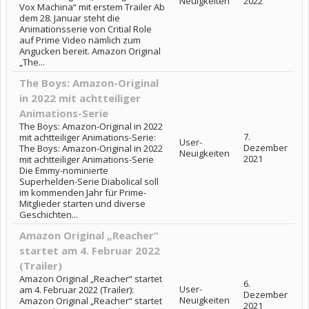
Neuigkeiten
2022
Vox Machina“ mit erstem Trailer Ab
dem 28. Januar steht die
Animationsserie von Critial Role
auf Prime Video nämlich zum
Angucken bereit. Amazon Original
„The...
The Boys: Amazon-Original
in 2022 mit achtteiliger
Animations-Serie
The Boys: Amazon-Original in 2022
7.
mit achtteiliger Animations-Serie:
User-
Dezember
The Boys: Amazon-Original in 2022
Neuigkeiten
2021
mit achtteiliger Animations-Serie
Die Emmy-nominierte
Superhelden-Serie Diabolical soll
im kommenden Jahr für Prime-
Mitglieder starten und diverse
Geschichten...
Amazon Original „Reacher“
startet am 4. Februar 2022
(Trailer)
Amazon Original „Reacher“ startet
6.
User-
am 4. Februar 2022 (Trailer):
Dezember
Neuigkeiten
Amazon Original „Reacher“ startet
2021