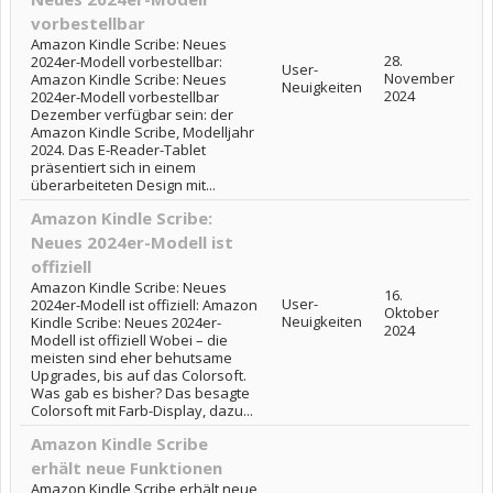
vorbestellbar
Amazon Kindle Scribe: Neues
28.
2024er-Modell vorbestellbar:
User-
November
Amazon Kindle Scribe: Neues
Neuigkeiten
2024
2024er-Modell vorbestellbar
Dezember verfügbar sein: der
Amazon Kindle Scribe, Modelljahr
2024. Das E-Reader-Tablet
präsentiert sich in einem
überarbeiteten Design mit...
Amazon Kindle Scribe:
Neues 2024er-Modell ist
offiziell
Amazon Kindle Scribe: Neues
16.
User-
2024er-Modell ist offiziell: Amazon
Oktober
Neuigkeiten
Kindle Scribe: Neues 2024er-
2024
Modell ist offiziell Wobei – die
meisten sind eher behutsame
Upgrades, bis auf das Colorsoft.
Was gab es bisher? Das besagte
Colorsoft mit Farb-Display, dazu...
Amazon Kindle Scribe
erhält neue Funktionen
Amazon Kindle Scribe erhält neue