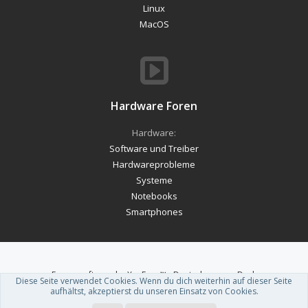
Linux
MacOS
Hardware Foren
Hardware:
Software und Treiber
Hardwareprobleme
Systeme
Notebooks
Smartphones
Forum software by XenForo™
-
Deutsch von xenDach
Diese Seite verwendet Cookies. Wenn du dich weiterhin auf dieser Seite
Theme designed by
ThemeHouse
.
aufhältst, akzeptierst du unseren Einsatz von Cookies.