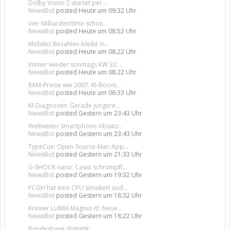
Dolby Vision 2 startet per...
NewsBot
posted
Heute um 09:32 Uhr
Vier Milliardenfilme schon...
NewsBot
posted
Heute um 08:52 Uhr
Mobiles Bezahlen bleibt in...
NewsBot
posted
Heute um 08:22 Uhr
Immer wieder sonntags KW 32:...
NewsBot
posted
Heute um 08:22 Uhr
RAM-Preise wie 2007: KI-Boom...
NewsBot
posted
Heute um 06:33 Uhr
KI-Diagnosen: Gerade jüngere...
NewsBot
posted
Gestern um 23:43 Uhr
Weltweiter Smartphone-Absatz...
NewsBot
posted
Gestern um 23:43 Uhr
TypeCue: Open-Source-Mac-App...
NewsBot
posted
Gestern um 21:33 Uhr
G-SHOCK nano: Casio schrumpft...
NewsBot
posted
Gestern um 19:32 Uhr
PCGH hat eine CPU simuliert und...
NewsBot
posted
Gestern um 18:32 Uhr
Krinner LUMIX Magnet-it!: Neue...
NewsBot
posted
Gestern um 18:22 Uhr
Bundesbank-Statistik:...