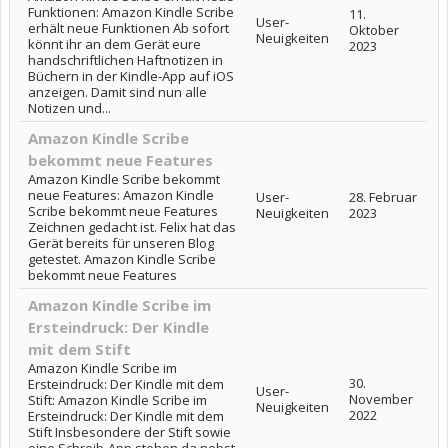
Funktionen: Amazon Kindle Scribe
11.
User-
erhält neue Funktionen Ab sofort
Oktober
Neuigkeiten
könnt ihr an dem Gerät eure
2023
handschriftlichen Haftnotizen in
Büchern in der Kindle-App auf iOS
anzeigen. Damit sind nun alle
Notizen und...
Amazon Kindle Scribe
bekommt neue Features
Amazon Kindle Scribe bekommt
neue Features: Amazon Kindle
User-
28. Februar
Scribe bekommt neue Features
Neuigkeiten
2023
Zeichnen gedacht ist. Felix hat das
Gerät bereits für unseren Blog
getestet. Amazon Kindle Scribe
bekommt neue Features
Amazon Kindle Scribe im
Ersteindruck: Der Kindle
mit dem Stift
Amazon Kindle Scribe im
30.
Ersteindruck: Der Kindle mit dem
User-
November
Stift: Amazon Kindle Scribe im
Neuigkeiten
2022
Ersteindruck: Der Kindle mit dem
Stift Insbesondere der Stift sowie