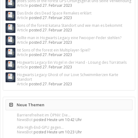
Jedes Sons of the forest GPS-Ortungsgerät und seine Verwendung
Article
posted
27. Februar 2023
Das Ende des Dead Space Remakes erklärt
Article
posted
27. Februar 2023
Sons of the forest katana Standort und wie man es bekommt
Article
posted
27. Februar 2023
Sollte man in Hogwarts Legacy eine Fwooper-Feder stehlen?
Article
posted
27. Februar 2023
Ist Sons of the forest ein Multiplayer-Spiel?
Article
posted
27. Februar 2023
Hogwarts Legacy Ein Vogel in der Hand - Lösung des Türrätsels
Article
posted
27. Februar 2023
Hogwarts Legacy Ghost of our Love Schwimmkerzen Karte
Standort
Article
posted
27. Februar 2023
Neue Themen
Barrierefreiheit im ÖPNV: Die...
NewsBot
posted
Heute um 10:42 Uhr
Alte High-End-GPU gegen...
NewsBot
posted
Heute um 10:23 Uhr