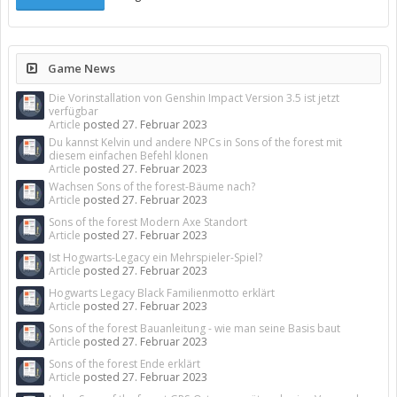
Game News
Die Vorinstallation von Genshin Impact Version 3.5 ist jetzt
verfügbar
Article
posted
27. Februar 2023
Du kannst Kelvin und andere NPCs in Sons of the forest mit
diesem einfachen Befehl klonen
Article
posted
27. Februar 2023
Wachsen Sons of the forest-Bäume nach?
Article
posted
27. Februar 2023
Sons of the forest Modern Axe Standort
Article
posted
27. Februar 2023
Ist Hogwarts-Legacy ein Mehrspieler-Spiel?
Article
posted
27. Februar 2023
Hogwarts Legacy Black Familienmotto erklärt
Article
posted
27. Februar 2023
Sons of the forest Bauanleitung - wie man seine Basis baut
Article
posted
27. Februar 2023
Sons of the forest Ende erklärt
Article
posted
27. Februar 2023