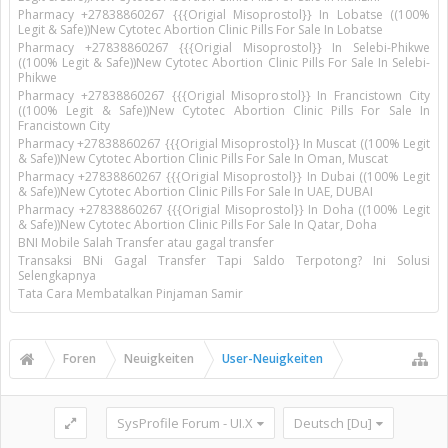
Pharmacy +27838860267 {{{Origial Misoprostol}} In Lobatse ((100%
Legit & Safe))New Cytotec Abortion Clinic Pills For Sale In Lobatse
Pharmacy +27838860267 {{{Origial Misoprostol}} In Selebi-Phikwe
((100% Legit & Safe))New Cytotec Abortion Clinic Pills For Sale In Selebi-
Phikwe
Pharmacy +27838860267 {{{Origial Misoprostol}} In Francistown City
((100% Legit & Safe))New Cytotec Abortion Clinic Pills For Sale In
Francistown City
Pharmacy +27838860267 {{{Origial Misoprostol}} In Muscat ((100% Legit
& Safe))New Cytotec Abortion Clinic Pills For Sale In Oman, Muscat
Pharmacy +27838860267 {{{Origial Misoprostol}} In Dubai ((100% Legit
& Safe))New Cytotec Abortion Clinic Pills For Sale In UAE, DUBAI
Pharmacy +27838860267 {{{Origial Misoprostol}} In Doha ((100% Legit
& Safe))New Cytotec Abortion Clinic Pills For Sale In Qatar, Doha
BNI Mobile Salah Transfer atau gagal transfer
Transaksi BNi Gagal Transfer Tapi Saldo Terpotong? Ini Solusi
Selengkapnya
Tata Cara Membatalkan Pinjaman Samir
Foren
Neuigkeiten
User-Neuigkeiten
SysProfile Forum - UI.X
Deutsch [Du]