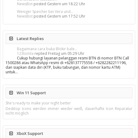
NewsBot
posted
Gestern um 18:22 Uhr
Weniger Speicher bei Vera und...
NewsBot
posted
Gestern um 17:52 Uhr
Latest Replies
Bagaimana cara buka Blokir bale...
123tomla
replied
Freitag um 05:29 Uhr
Cukup hubungi layanan pelanggan resmi BTN di nomor BTN Call
1500286 atau WhatsApp resmi di +628137775558 / +6282282211196,
dan siapkan data diri (KTP, buku tabungan, dan nomor kartu ATM)
untuk…
Win 11 Support
She's ready to make your night better
Desktop Icons werden immer wieder weiß, dauerhafte Icon Reparatur
nicht möglich
XboX Support