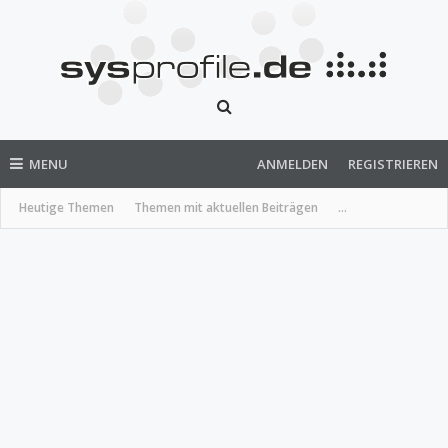
MENU
ANMELDEN
REGISTRIEREN
Heutige Themen
Themen mit aktuellen Beiträgen
...