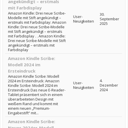
angekündigt – erstmals
mit Farbdisplay
Amazon Kindle: Drei neue Scribe-
30.
User-
Modelle mit Stift angekündigt –
September
Neuigkeiten
erstmals mit Farbdisplay: Amazon
2025
Kindle: Drei neue Scribe-Modelle
mit Stift angekündigt – erstmals
mit Farbdisplay . . Amazon Kindle:
Drei neue Scribe-Modelle mit Stift
angekündigt – erstmals mit
Farbdisplay
Amazon Kindle Scribe:
Modell 2024 im
Ersteindruck
Amazon Kindle Scribe: Modell
4.
2024 im Ersteindruck: Amazon
User-
Dezember
Kindle Scribe: Modell 2024 im
Neuigkeiten
2024
Ersteindruck Das neue E-Reader-
Tablet präsentiert sich in einem
überarbeiteten Design mit
weißem Rand und kommt mit
einem neuen „Premium-
Eingabestift“ mit...
Amazon Kindle Scribe:
Neues 2024er-Modell