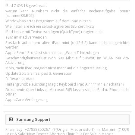
iPad 7 iOS 18 gewünscht
warum kann Numbers nicht die einfache Rechenaufgabe lösen?
(summe(B3:B92))
Windowbasiertes Programm auf dem Ipad nutzen
Wie installiere ich ein selbst-signiertes SSL-Zertifikat?
iPad Leiste mit Textvorschlägen (QuickType) reagiert nicht
eSIM im iPad verwenden
Postfach auf einem alten iPad mini (os12.5.2) kann nicht eingerichtet
werden
Apple Pencil Pro lässt sich nicht zu „Wo ist?“ hinzufügen
Geschwindigkeitsverlust (von 800 Mbit auf 50Mbit) im WLAN bei VPN
Aktivierung
Moin, mein iPad reagiert nicht mehr auf die fingersteuerung
Update 26.5.2 eines ipad 3. Generation
Software-Update
Hintergrundbeleuchtung Magic Keyboard iPad Air 11’’ M4 einschalten?
Dokumente über Links zu Microsoft365 lassen sich in iPad u. iPhone nicht
öffnen
AppleCare Verlängerung
Samsung Support
Pharmacy +27838860267 {{{Origial Misoprostol}} In Manzini ((100%
Legit & Safe))New Cytotec Abortion Clinic Pills For Sale In Manzini