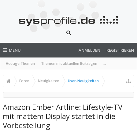
MENU
ANMELDEN
REGISTRIEREN
Heutige Themen
Themen mit aktuellen Beiträgen
...
Foren
Neuigkeiten
User-Neuigkeiten
Amazon Ember Artline: Lifestyle-TV
mit mattem Display startet in die
Vorbestellung