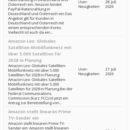
User-
28. Juli
Österreich ein: Amazon bindet
Neuigkeiten
2026
PayPal-Ratenzahlung in
Deutschland und Österreich ein Das
Angebot gilt für Kunden in
Deutschland und Österreich mit
einem entsprechenden Konto.
Vielleicht ist euch da ein...
Amazon Leo: Globales
Satelliten-Mobilfunknetz mit
über 5.000 Satelliten für
2028 in Planung
Amazon Leo: Globales Satelliten-
User-
27. Juli
Mobilfunknetz mit über 5.000
Neuigkeiten
2026
Satelliten für 2028 in Planung:
Amazon Leo: Globales Satelliten-
Mobilfunknetz mit über 5.000
Satelliten für 2028 in Planung Bei der
Federal Communications
Commission (kurz: FCC) ist jetzt ein
Antrag zur Bereitstellung von...
Amazon stellt linearen Prime
TV-Sender ein
Amazon stellt linearen Prime TV-
Sender ein: Amazon stellt linearen