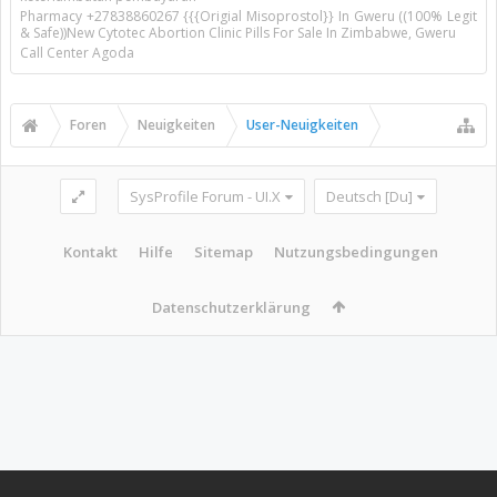
Pharmacy +27838860267 {{{Origial Misoprostol}} In Gweru ((100% Legit
& Safe))New Cytotec Abortion Clinic Pills For Sale In Zimbabwe, Gweru
Call Center Agoda
Foren
Neuigkeiten
User-Neuigkeiten
SysProfile Forum - UI.X
Deutsch [Du]
Kontakt
Hilfe
Sitemap
Nutzungsbedingungen
Datenschutzerklärung