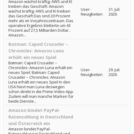
Amazon wächst kräftig: AWS und KI
treiben das Geschäft: Amazon
User-
31. Juli
wächst kräftig: AWS und KI treiben
Neuigkeiten
2026
das Geschäft Das sind 20 Prozent
mehr als im Vorjahreszeitraum. Das
operative Ergebnis kletterte um 43
Prozent auf 27,5 Milliarden Dollar..
Amazon...
Batman: Caped Crusader –
Chronicles: Amazon Luna
erhält ein neues Spiel
Batman: Caped Crusader –
Chronicles: Amazon Luna erhält ein
User-
29. Juli
neues Spiel: Batman: Caped
Neuigkeiten
2026
Crusader – Chronicles: Amazon
Luna erhält ein neues Spiel In den
USA hievt man Luna deswegen
schon direkt in die Prime-Video-App.
Zudem will man manche Marken für
beide Dienste...
Amazon bindet PayPal-
Ratenzahlung in Deutschland
und Österreich ein
Amazon bindet PayPal-
Ratenzahlung in Deutschland und