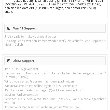
Cukup hubungi layanan pelanggan resmi BTN di nomor BTN Call
1500286 atau WhatsApp resmi di +628137775558 / +6282282211196,
dan siapkan data diri (KTP, buku tabungan, dan nomor kartu ATM)
untuk…
Win 11 Support
She's ready to make your night better
Desktop Icons werden immer wieder weiß, dauerhafte Icon Reparatur
nicht möglich
XboX Support
iPad 7 iOS 18 gewünscht
warum kann Numbers nicht die einfache Rechenaufgabe lösen?
(summe(B3:B92))
Windowbasiertes Programm auf dem Ipad nutzen
Wie installiere ich ein selbst-signiertes SSL-Zertifikat?
iPad Leiste mit Textvorschlägen (QuickType) reagiert nicht
eSIM im iPad verwenden
Postfach auf einem alten iPad mini (os12.5.2) kann nicht eingerichtet
werden
Apple Pencil Pro lässt sich nicht zu „Wo ist?“ hinzufügen