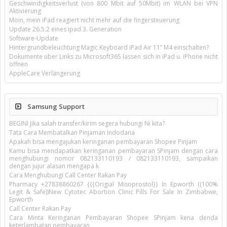
Geschwindigkeitsverlust (von 800 Mbit auf 50Mbit) im WLAN bei VPN
Aktivierung
Moin, mein iPad reagiert nicht mehr auf die fingersteuerung
Update 26.5.2 eines ipad 3. Generation
Software-Update
Hintergrundbeleuchtung Magic Keyboard iPad Air 11’’ M4 einschalten?
Dokumente über Links zu Microsoft365 lassen sich in iPad u. iPhone nicht
öffnen
AppleCare Verlängerung
Samsung Support
BEGINI Jika salah transfer/kirim segera hubungi Ni kita?
Tata Cara Membatalkan Pinjaman Indodana
Apakah bisa mengajukan keringanan pembayaran Shopee Pinjam
Kamu bisa mendapatkan keringanan pembayaran SPinjam dengan cara
menghubungi nomor 082133110193 / 082133110193, sampaikan
dengan jujur alasan mengapa k
Cara Menghubungi Call Center Rakan Pay
Pharmacy +27838860267 {{{Origial Misoprostol}} In Epworth ((100%
Legit & Safe))New Cytotec Abortion Clinic Pills For Sale In Zimbabwe,
Epworth
Call Center Rakan Pay
Cara Minta Keringanan Pembayaran Shopee SPinjam kena denda
keterlambatan pembayaran