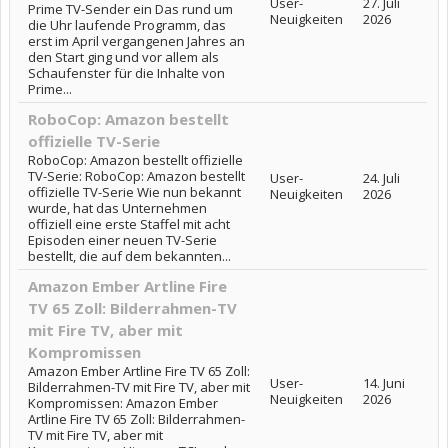
User-
27. Juli
Prime TV-Sender ein Das rund um
Neuigkeiten
2026
die Uhr laufende Programm, das
erst im April vergangenen Jahres an
den Start ging und vor allem als
Schaufenster für die Inhalte von
Prime...
RoboCop: Amazon bestellt
offizielle TV-Serie
RoboCop: Amazon bestellt offizielle
TV-Serie: RoboCop: Amazon bestellt
User-
24. Juli
offizielle TV-Serie Wie nun bekannt
Neuigkeiten
2026
wurde, hat das Unternehmen
offiziell eine erste Staffel mit acht
Episoden einer neuen TV-Serie
bestellt, die auf dem bekannten...
Amazon Ember Artline Fire
TV 65 Zoll: Bilderrahmen-TV
mit Fire TV, aber mit
Kompromissen
Amazon Ember Artline Fire TV 65 Zoll:
User-
14. Juni
Bilderrahmen-TV mit Fire TV, aber mit
Neuigkeiten
2026
Kompromissen: Amazon Ember
Artline Fire TV 65 Zoll: Bilderrahmen-
TV mit Fire TV, aber mit