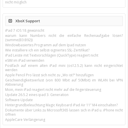
nicht möglich
XboX Support
iPad 7 iOS 18 gewünscht
warum kann Numbers nicht die einfache Rechenaufgabe lösen?
(summe(B3:B92))
Windowbasiertes Programm auf dem Ipad nutzen
Wie installiere ich ein selbst-signiertes SSL-Zertifikat?
iPad Leiste mit Textvorschlägen (QuickType) reagiert nicht
eSIM im iPad verwenden
Postfach auf einem alten iPad mini (os12.5.2) kann nicht eingerichtet
werden
Apple Pencil Pro lässt sich nicht zu „Wo ist?“ hinzufügen
Geschwindigkeitsverlust (von 800 Mbit auf 50Mbit) im WLAN bei VPN
Aktivierung
Moin, mein iPad reagiert nicht mehr auf die fingersteuerung
Update 26.5.2 eines ipad 3. Generation
Software-Update
Hintergrundbeleuchtung Magic Keyboard iPad Air 11’’ M4 einschalten?
Dokumente über Links zu Microsoft365 lassen sich in iPad u. iPhone nicht
öffnen
AppleCare Verlängerung