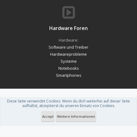
Hardware Foren
Hardware:
Software und Treiber
Hardwareprobleme
Systeme
Notebooks
Smartphones
Diese Seite verwendet Cookies. Wenn du dich weiterhin auf dieser Seite
Forum software by XenForo™
-
Deutsch von xenDach
aufhältst, akzeptierst du unseren Einsatz von Cookies.
Theme designed by
ThemeHouse
.
Accept
Weitere Informationen
Du betrachtest gerade: Amazon droht Ärger