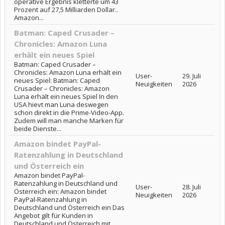
operative Ergebnis kletterte um 43
Prozent auf 27,5 Milliarden Dollar..
Amazon...
Batman: Caped Crusader –
Chronicles: Amazon Luna
erhält ein neues Spiel
Batman: Caped Crusader –
Chronicles: Amazon Luna erhält ein
User-
29. Juli
neues Spiel: Batman: Caped
Neuigkeiten
2026
Crusader – Chronicles: Amazon
Luna erhält ein neues Spiel In den
USA hievt man Luna deswegen
schon direkt in die Prime-Video-App.
Zudem will man manche Marken für
beide Dienste...
Amazon bindet PayPal-
Ratenzahlung in Deutschland
und Österreich ein
Amazon bindet PayPal-
Ratenzahlung in Deutschland und
User-
28. Juli
Österreich ein: Amazon bindet
Neuigkeiten
2026
PayPal-Ratenzahlung in
Deutschland und Österreich ein Das
Angebot gilt für Kunden in
Deutschland und Österreich mit