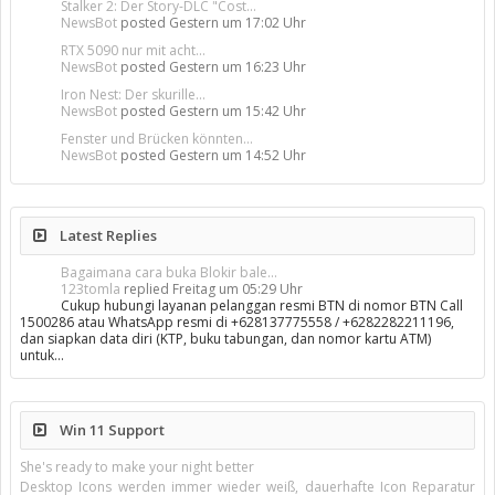
Stalker 2: Der Story-DLC "Cost...
NewsBot
posted
Gestern um 17:02 Uhr
RTX 5090 nur mit acht...
NewsBot
posted
Gestern um 16:23 Uhr
Iron Nest: Der skurille...
NewsBot
posted
Gestern um 15:42 Uhr
Fenster und Brücken könnten...
NewsBot
posted
Gestern um 14:52 Uhr
Latest Replies
Bagaimana cara buka Blokir bale...
123tomla
replied
Freitag um 05:29 Uhr
Cukup hubungi layanan pelanggan resmi BTN di nomor BTN Call
1500286 atau WhatsApp resmi di +628137775558 / +6282282211196,
dan siapkan data diri (KTP, buku tabungan, dan nomor kartu ATM)
untuk…
Win 11 Support
She's ready to make your night better
Desktop Icons werden immer wieder weiß, dauerhafte Icon Reparatur