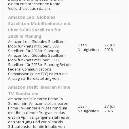
einem entsprechenden Konto.
Vielleicht ist euch da ein...
Amazon Leo: Globales
Satelliten-Mobilfunknetz mit
über 5.000 Satelliten für
2028 in Planung
Amazon Leo: Globales Satelliten-
User-
27. Juli
Mobilfunknetz mit über 5.000
Neuigkeiten
2026
Satelliten für 2028 in Planung:
Amazon Leo: Globales Satelliten-
Mobilfunknetz mit über 5.000
Satelliten für 2028 in Planung Bei der
Federal Communications
Commission (kurz: FCC) ist jetzt ein
Antrag zur Bereitstellung von...
Amazon stellt linearen Prime
TV-Sender ein
Amazon stellt linearen Prime TV-
Sender ein: Amazon stellt linearen
User-
27. Juli
Prime TV-Sender ein Das rund um
Neuigkeiten
2026
die Uhr laufende Programm, das
erst im April vergangenen Jahres an
den Start ging und vor allem als
Schaufenster für die Inhalte von