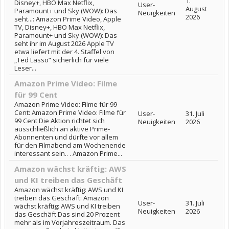
1.
Disney+, HBO Max Netflix,
User-
August
Paramount+ und Sky (WOW): Das
Neuigkeiten
2026
seht...: Amazon Prime Video, Apple
TV, Disney+, HBO Max Netflix,
Paramount+ und Sky (WOW): Das
seht ihr im August 2026 Apple TV
etwa liefert mit der 4. Staffel von
„Ted Lasso“ sicherlich für viele
Leser...
Amazon Prime Video: Filme
für 99 Cent
Amazon Prime Video: Filme für 99
Cent: Amazon Prime Video: Filme für
User-
31. Juli
99 Cent Die Aktion richtet sich
Neuigkeiten
2026
ausschließlich an aktive Prime-
Abonnenten und dürfte vor allem
für den Filmabend am Wochenende
interessant sein.. . Amazon Prime...
Amazon wächst kräftig: AWS
und KI treiben das Geschäft
Amazon wächst kräftig: AWS und KI
treiben das Geschäft: Amazon
User-
31. Juli
wächst kräftig: AWS und KI treiben
Neuigkeiten
2026
das Geschäft Das sind 20 Prozent
mehr als im Vorjahreszeitraum. Das