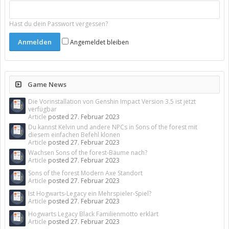
Hast du dein Passwort vergessen?
Angemeldet bleiben
Game News
Die Vorinstallation von Genshin Impact Version 3.5 ist jetzt
verfügbar
Article
posted
27. Februar 2023
Du kannst Kelvin und andere NPCs in Sons of the forest mit
diesem einfachen Befehl klonen
Article
posted
27. Februar 2023
Wachsen Sons of the forest-Bäume nach?
Article
posted
27. Februar 2023
Sons of the forest Modern Axe Standort
Article
posted
27. Februar 2023
Ist Hogwarts-Legacy ein Mehrspieler-Spiel?
Article
posted
27. Februar 2023
Hogwarts Legacy Black Familienmotto erklärt
Article
posted
27. Februar 2023