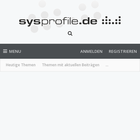
MENU
ANMELDEN
REGISTRIEREN
Heutige Themen
Themen mit aktuellen Beiträgen
...