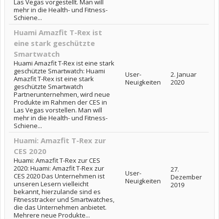
Las Vegas vorgestellt. Man will
mehr in die Health- und Fitness-
Schiene...
Huami Amazfit T-Rex ist
eine stark geschützte
Smartwatch
Huami Amazfit T-Rex ist eine stark
geschützte Smartwatch: Huami
User-
2. Januar
Amazfit T-Rex ist eine stark
Neuigkeiten
2020
geschützte Smartwatch
Partnerunternehmen, wird neue
Produkte im Rahmen der CES in
Las Vegas vorstellen. Man will
mehr in die Health- und Fitness-
Schiene...
Huami: Amazfit T-Rex zur
CES 2020
Huami: Amazfit T-Rex zur CES
2020: Huami: Amazfit T-Rex zur
27.
User-
CES 2020 Das Unternehmen ist
Dezember
Neuigkeiten
unseren Lesern vielleicht
2019
bekannt, hierzulande sind es
Fitnesstracker und Smartwatches,
die das Unternehmen anbietet.
Mehrere neue Produkte...