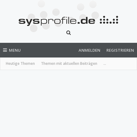
MENU
ANMELDEN
REGISTRIEREN
Heutige Themen
Themen mit aktuellen Beiträgen
...