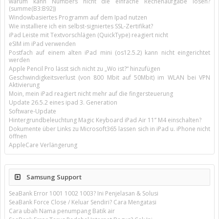
warum kann Numbers nicht die einfache Rechenaufgabe lösen?
(summe(B3:B92))
Windowbasiertes Programm auf dem Ipad nutzen
Wie installiere ich ein selbst-signiertes SSL-Zertifikat?
iPad Leiste mit Textvorschlägen (QuickType) reagiert nicht
eSIM im iPad verwenden
Postfach auf einem alten iPad mini (os12.5.2) kann nicht eingerichtet
werden
Apple Pencil Pro lässt sich nicht zu „Wo ist?“ hinzufügen
Geschwindigkeitsverlust (von 800 Mbit auf 50Mbit) im WLAN bei VPN
Aktivierung
Moin, mein iPad reagiert nicht mehr auf die fingersteuerung
Update 26.5.2 eines ipad 3. Generation
Software-Update
Hintergrundbeleuchtung Magic Keyboard iPad Air 11’’ M4 einschalten?
Dokumente über Links zu Microsoft365 lassen sich in iPad u. iPhone nicht
öffnen
AppleCare Verlängerung
Samsung Support
SeaBank Error 1001 1002 1003? Ini Penjelasan & Solusi
SeaBank Force Close / Keluar Sendiri? Cara Mengatasi
Cara ubah Nama penumpang Batik air