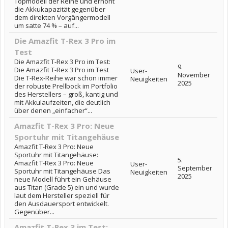
Topmodell der Reihe und erhöht
die Akkukapazität gegenüber
dem direkten Vorgängermodell
um satte 74 % – auf...
Die Amazfit T-Rex 3 Pro im
Test
Die Amazfit T-Rex 3 Pro im Test:
9.
Die Amazfit T-Rex 3 Pro im Test
User-
November
Die T-Rex-Reihe war schon immer
Neuigkeiten
2025
der robuste Prellbock im Portfolio
des Herstellers – groß, kantig und
mit Akkulaufzeiten, die deutlich
über denen „einfacher“...
Amazfit T-Rex 3 Pro: Neue
Sportuhr mit Titangehäuse
Amazfit T-Rex 3 Pro: Neue
Sportuhr mit Titangehäuse:
5.
Amazfit T-Rex 3 Pro: Neue
User-
September
Sportuhr mit Titangehäuse Das
Neuigkeiten
2025
neue Modell führt ein Gehäuse
aus Titan (Grade 5) ein und wurde
laut dem Hersteller speziell für
den Ausdauersport entwickelt.
Gegenüber...
Amazfit T-Rex 3 im Test: