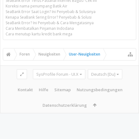
SeaBank Error Terus Padahal Internet Bagus? Cek Ini
Koreksi nama penumpang Batik Air
SeaBank Error Saat Login? Ini Penyebab & Solusinya
Kenapa SeaBank Sering Error? Penyebab & Solusi
SeaBank Error? Ini Penyebab & Cara Mengatasinya
Cara Membatalkan Pinjaman Indodana
Cara menutup kartu kredit bank mega
Foren
Neuigkeiten
User-Neuigkeiten
SysProfile Forum - UI.X
Deutsch [Du]
Kontakt
Hilfe
Sitemap
Nutzungsbedingungen
Datenschutzerklärung