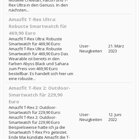
Modelle Cheetah, Falcon und T-
Rex Ultra in den Genuss. In den
nächsten...
Amazfit T-Rex Ultra:
Robuste Smartwatch für
469,90 Euro
Amazfit T-Rex Ultra: Robuste
Smartwatch für 469,90 Euro:
User-
21. März
Amazfit T-Rex Ultra: Robuste
Neuigkeiten
2023
Smartwatch für 469,90 Euro Das
Wearable ist bereits in den
Farben Abyss Black und Sahara
zum Preis von 469,90 Euro
bestellbar. Es handelt sich hier um
eine robuste...
Amazfit T-Rex 2: Outdoor-
Smartwatch für 229,90
Euro
Amazfit T-Rex 2: Outdoor-
Smartwatch für 229,90 Euro:
User-
12. Juni
Amazfit T-Rex 2: Outdoor-
Neuigkeiten
2022
Smartwatch für 229,90 Euro
Beispielsweise hatte ich ja die
Smartwatch T-Rex Pro getestet.
Ende Mai kündigte Amazfit die T-