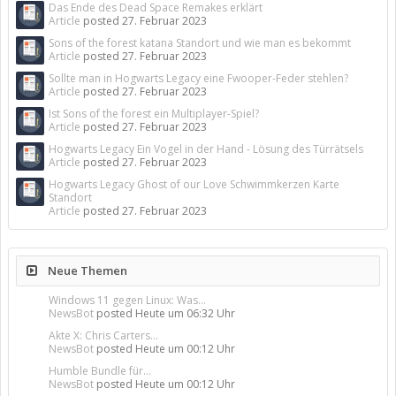
Das Ende des Dead Space Remakes erklärt
Article
posted
27. Februar 2023
Sons of the forest katana Standort und wie man es bekommt
Article
posted
27. Februar 2023
Sollte man in Hogwarts Legacy eine Fwooper-Feder stehlen?
Article
posted
27. Februar 2023
Ist Sons of the forest ein Multiplayer-Spiel?
Article
posted
27. Februar 2023
Hogwarts Legacy Ein Vogel in der Hand - Lösung des Türrätsels
Article
posted
27. Februar 2023
Hogwarts Legacy Ghost of our Love Schwimmkerzen Karte
Standort
Article
posted
27. Februar 2023
Neue Themen
Windows 11 gegen Linux: Was...
NewsBot
posted
Heute um 06:32 Uhr
Akte X: Chris Carters...
NewsBot
posted
Heute um 00:12 Uhr
Humble Bundle für...
NewsBot
posted
Heute um 00:12 Uhr