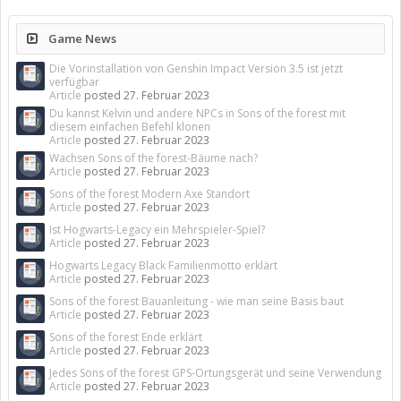
Game News
Die Vorinstallation von Genshin Impact Version 3.5 ist jetzt
verfügbar
Article
posted
27. Februar 2023
Du kannst Kelvin und andere NPCs in Sons of the forest mit
diesem einfachen Befehl klonen
Article
posted
27. Februar 2023
Wachsen Sons of the forest-Bäume nach?
Article
posted
27. Februar 2023
Sons of the forest Modern Axe Standort
Article
posted
27. Februar 2023
Ist Hogwarts-Legacy ein Mehrspieler-Spiel?
Article
posted
27. Februar 2023
Hogwarts Legacy Black Familienmotto erklärt
Article
posted
27. Februar 2023
Sons of the forest Bauanleitung - wie man seine Basis baut
Article
posted
27. Februar 2023
Sons of the forest Ende erklärt
Article
posted
27. Februar 2023
Jedes Sons of the forest GPS-Ortungsgerät und seine Verwendung
Article
posted
27. Februar 2023