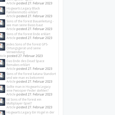
Article
posted
27. Februar 2023
Hogwarts Legacy Black
Familienmotto erklärt
Article
posted
27. Februar 2023
Sons of the forest Bauanleitung -
wie man seine Basis baut
Article
posted
27. Februar 2023
Sons of the forest Ende erklärt
Article
posted
27. Februar 2023
Jedes Sons of the forest GPS-
Ortungsgerät und seine
Verwendung
ticle
posted
27. Februar 2023
Das Ende des Dead Space
Remakes erklärt
Article
posted
27. Februar 2023
Sons of the forest katana Standort
und wie man es bekommt
Article
posted
27. Februar 2023
Sollte man in Hogwarts Legacy
eine Fwooper-Feder stehlen?
Article
posted
27. Februar 2023
Ist Sons of the forest ein
Multiplayer-Spiel?
Article
posted
27. Februar 2023
Hogwarts Legacy Ein Vogel in der