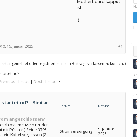
Motherboard kapput
H
ist
:)
b
10,
16. Januar 2025
#1
sst angemeldet oder registriert sein, um Beiträge verfassen zu können. )
startet nd?
Ar
Previous Thread
|
Next Thread
>
Ar
startet nd? - Similar
Forum
Datum
trom angeschlossen?
geschlossen?: Mein Bruder
9. Januar
ut mit PCs aus) Seine 370€
Stromversorgung
2025
t ein Kabel vergessen (2