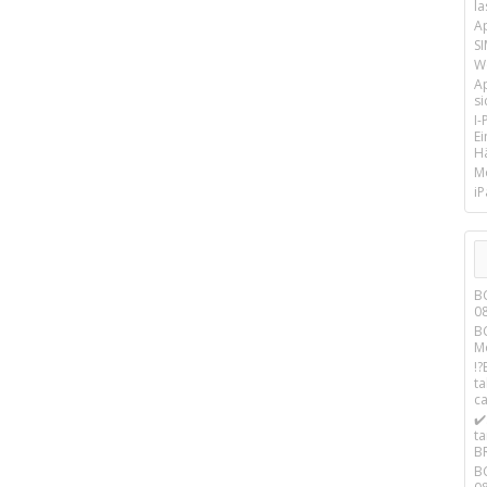
la
A
SI
We
A
si
I
E
Hä
M
iP
B
0
B
M
!
t
c
✔
t
B
B