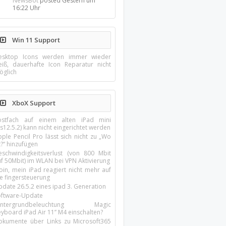
NewsBot
posted
Gestern um
16:22 Uhr
Win 11 Support
esktop Icons werden immer wieder
eiß, dauerhafte Icon Reparatur nicht
öglich
XboX Support
ostfach auf einem alten iPad mini
s12.5.2) kann nicht eingerichtet werden
ple Pencil Pro lässt sich nicht zu „Wo
t?“ hinzufügen
eschwindigkeitsverlust (von 800 Mbit
uf 50Mbit) im WLAN bei VPN Aktivierung
oin, mein iPad reagiert nicht mehr auf
ie fingersteuerung
pdate 26.5.2 eines ipad 3. Generation
oftware-Update
intergrundbeleuchtung Magic
yboard iPad Air 11’’ M4 einschalten?
okumente über Links zu Microsoft365