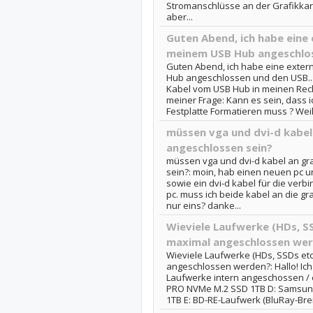
Stromanschlüsse an der Grafikkarte
aber...
Guten Abend, ich habe eine 
meinem USB Hub angeschlos
Guten Abend, ich habe eine exter
Hub angeschlossen und den USB...
Kabel vom USB Hub in meinen Rech
meiner Frage: Kann es sein, dass i
Festplatte Formatieren muss ? Weil
müssen vga und dvi-d kabel
angeschlossen sein?
müssen vga und dvi-d kabel an gr
sein?: moin, hab einen neuen pc u
sowie ein dvi-d kabel für die ver
pc. muss ich beide kabel an die gr
nur eins? danke...
Wieviele Laufwerke (HDs, S
maximal angeschlossen we
Wieviele Laufwerke (HDs, SSDs et
angeschlossen werden?: Hallo! Ich
Laufwerke intern angeschossen / 
PRO NVMe M.2 SSD 1TB D: Samsun
1TB E: BD-RE-Laufwerk (BluRay-Bren