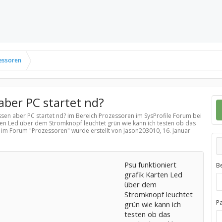
essoren
aber PC startet nd?
ssen aber PC startet nd? im Bereich
Prozessoren
im SysProfile Forum bei
rten Led über dem Stromknopf leuchtet grün wie kann ich testen ob das
 im Forum "
Prozessoren
" wurde erstellt von Jason203010,
16. Januar
Psu funktioniert
B
grafik Karten Led
über dem
Stromknopf leuchtet
P
grün wie kann ich
testen ob das