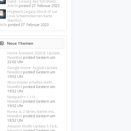
Hand - Lösung des Türrätsels
Article
posted
27. Februar 2023
Hogwarts Legacy Ghost of our
Love Schwimmkerzen Karte
Standort
ticle
posted
27. Februar 2023
Neue Themen
Home Assistant 2026.8: Update...
NewsBot
posted
Gestern um
22:02 Uhr
Google Home: August-Update...
NewsBot
posted
Gestern um
19:52 Uhr
Xbox Insider erhalten mehr...
NewsBot
posted
Gestern um
19:52 Uhr
Nextpad++ 1.1.0:...
NewsBot
posted
Gestern um
19:52 Uhr
Korea. IL-2 Series startet mit...
NewsBot
posted
Gestern um
18:52 Uhr
Amazon Kindle Update 5.19.6...
NewsBot
posted
Gestern um