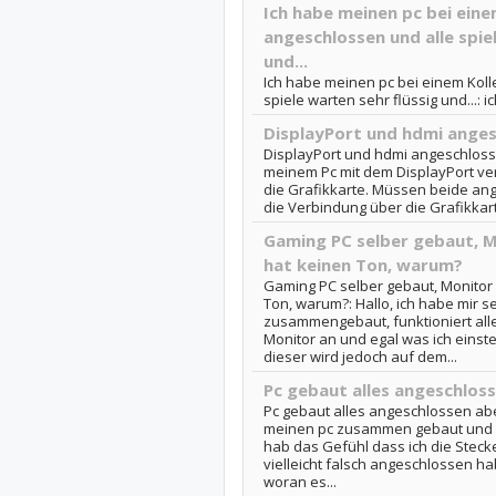
Ich habe meinen pc bei eine
angeschlossen und alle spie
und...
Ich habe meinen pc bei einem Kol
spiele warten sehr flüssig und...: 
DisplayPort und hdmi ange
DisplayPort und hdmi angeschlosse
meinem Pc mit dem DisplayPort v
die Grafikkarte. Müssen beide ang
die Verbindung über die Grafikkart
Gaming PC selber gebaut, M
hat keinen Ton, warum?
Gaming PC selber gebaut, Monitor
Ton, warum?: Hallo, ich habe mir 
zusammengebaut, funktioniert all
Monitor an und egal was ich einste
dieser wird jedoch auf dem...
Pc gebaut alles angeschloss
Pc gebaut alles angeschlossen abe
meinen pc zusammen gebaut und irg
hab das Gefühl dass ich die Stecke
vielleicht falsch angeschlossen h
woran es...