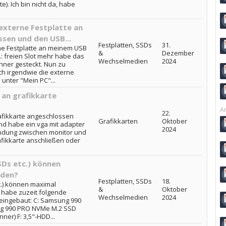
). Ich bin nicht da, habe
externe Festplatte an
sen und den USB...
Festplatten, SSDs
31.
ne Festplatte an meinem USB
&
Dezember
: freien Slot mehr habe das
Wechselmedien
2024
ner gesteckt. Nun zu
ch irgendwie die externe
 unter "Mein PC"...
 an grafikkarte
Ar
22.
afikkarte angeschlossen
Grafikkarten
Oktober
nd habe ein vga mit adapter
2024
bindung zwischen monitor und
afikkarte anschließen oder
SDs etc.) können
rden?
Festplatten, SSDs
18.
c.) können maximal
&
Oktober
 habe zuzeit folgende
Wechselmedien
2024
eingebaut: C: Samsung 990
g 990 PRO NVMe M.2 SSD
ner) F: 3,5"-HDD...