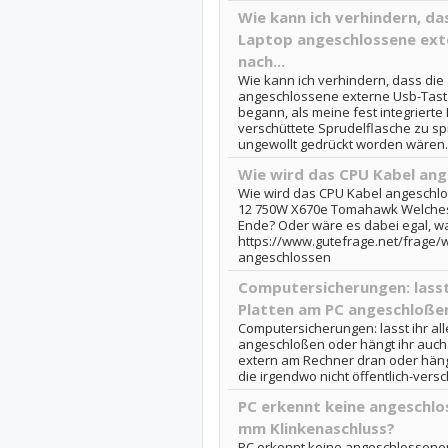
Wie kann ich verhindern, da
Laptop angeschlossene ext
nach...
Wie kann ich verhindern, dass di
angeschlossene externe Usb-Tasta
begann, als meine fest integrierte
verschüttete Sprudelflasche zu sp
ungewollt gedrückt worden wären. H
Wie wird das CPU Kabel ang
Wie wird das CPU Kabel angeschlo
12 750W X670e Tomahawk Welches
Ende? Oder wäre es dabei egal, w
https://www.gutefrage.net/frage/w
angeschlossen
Computersicherungen: lasst 
Platten am PC angeschloßen 
Computersicherungen: lasst ihr al
angeschloßen oder hängt ihr auch...
extern am Rechner dran oder hängt
die irgendwo nicht öffentlich-versc
PC erkennt keine angeschlo
mm Klinkenaschluss?
PC erkennt keine angeschlossene