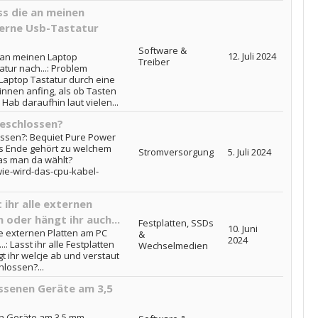
ss die an meinen
erne Usb-Tastatur
Software &
12. Juli 2024
e an meinen Laptop
Treiber
tur nach...: Problem
 Laptop Tastatur durch eine
innen anfing, als ob Tasten
ab daraufhin laut vielen...
eschlossen?
ssen?: Bequiet Pure Power
 Ende gehört zu welchem
Stromversorgung
5. Juli 2024
as man da wählt?
ie-wird-das-cpu-kabel-
ihr alle externen
oder hängt ihr auch...
Festplatten, SSDs
10. Juni
le externen Platten am PC
&
2024
: Lasst ihr alle Festplatten
Wechselmedien
 ihr welcje ab und verstaut
hlossen?...
ssenen Geräte am 3,5
n Geräte am 3,5 mm