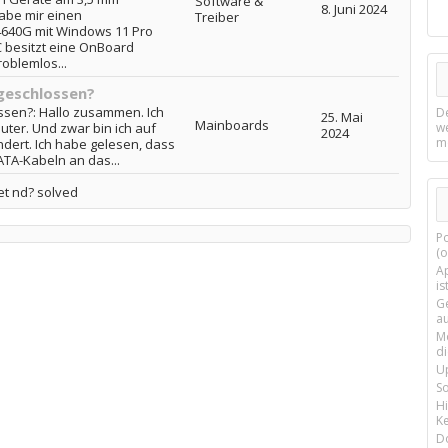
Software &
8. Juni 2024
habe mir einen
Treiber
4640G mit Windows 11 Pro
PC besitzt eine OnBoard
oblemlos...
geschlossen?
ssen?: Hallo zusammen. Ich
D
25. Mai
Mainboards
er. Und zwar bin ich auf
w
2024
m
ndert. Ich habe gelesen, dass
ATA-Kabeln an das...
et nd? solved
P
(o
Ap
is
G
a
M
d
U
S
H
Ke
D