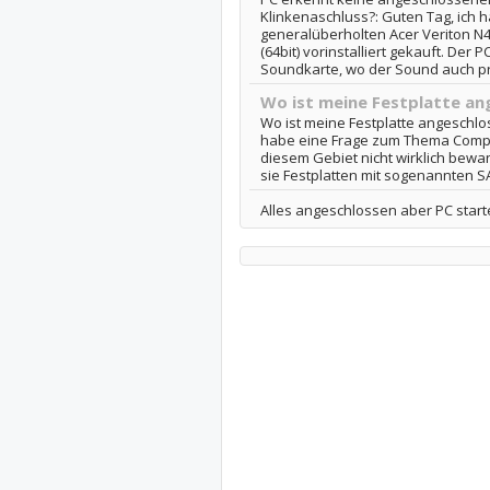
Klinkenaschluss?: Guten Tag, ich 
generalüberholten Acer Veriton N
(64bit) vorinstalliert gekauft. Der 
Soundkarte, wo der Sound auch pr
Wo ist meine Festplatte an
Wo ist meine Festplatte angeschlo
habe eine Frage zum Thema Comput
diesem Gebiet nicht wirklich bewa
sie Festplatten mit sogenannten S
Alles angeschlossen aber PC start