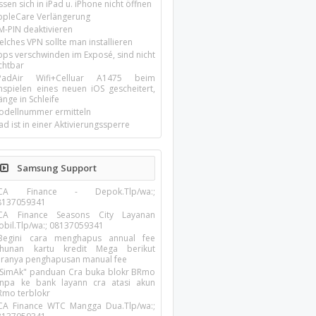
ssen sich in iPad u. iPhone nicht öffnen
ppleCare Verlängerung
M-PIN deaktivieren
lches VPN sollte man installieren
pps verschwinden im Exposé, sind nicht
chtbar
-PadAir Wifi+Celluar A1475 beim
inspielen eines neuen iOS gescheitert,
nge in Schleife
odellnummer ermitteln
ad ist in einer Aktivierungssperre
Samsung Support
CA Finance - Depok.Tlp/wa:;
8137059341
CA Finance Seasons City Layanan
obil.Tlp/wa:; 08137059341
?Begini cara menghapus annual fee
ahunan kartu kredit Mega berikut
aranya penghapusan manual fee
️SimAk" panduan Cra buka blokr BRmo
anpa ke bank layann cra atasi akun
Rmo terblokr
CA Finance WTC Mangga Dua.Tlp/wa:;