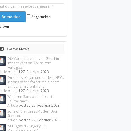
ast du dein Passwort vergessen?
Angemeldet
leiben
Game News
Die Vorinstallation von Genshin
Impact Version 3.5 ist jetzt
verfügbar
ticle
posted
27. Februar 2023
Du kannst Kelvin und andere NPCs
in Sons of the forest mit diesem
einfachen Befehl klonen
ticle
posted
27. Februar 2023
Wachsen Sons of the forest-
Bäume nach?
Article
posted
27. Februar 2023
Sons of the forest Modern Axe
Standort
Article
posted
27. Februar 2023
Ist Hogwarts-Legacy ein
Mehrspieler-Spiel?