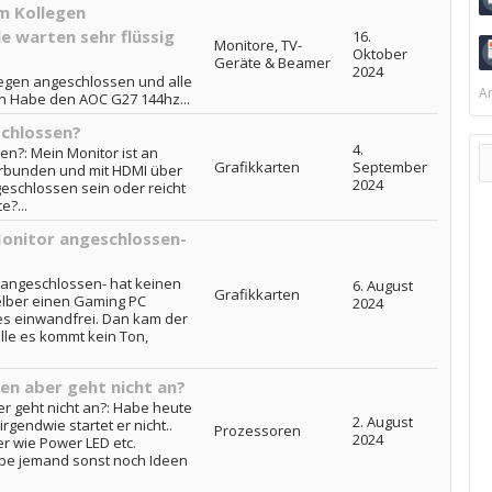
m Kollegen
le warten sehr flüssig
16.
Monitore, TV-
Oktober
Geräte & Beamer
2024
legen angeschlossen und alle
Ar
ich Habe den AOC G27 144hz...
schlossen?
4.
n?: Mein Monitor ist an
Grafikkarten
September
erbunden und mit HDMI über
2024
eschlossen sein oder reicht
e?...
onitor angeschlossen-
 angeschlossen- hat keinen
6. August
Grafikkarten
selber einen Gaming PC
2024
es einwandfrei. Dan kam der
lle es kommt kein Ton,
en aber geht nicht an?
r geht nicht an?: Habe heute
2. August
endwie startet er nicht..
Prozessoren
2024
r wie Power LED etc.
abe jemand sonst noch Ideen