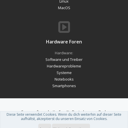
Linux
MacOS
Hardware Foren
Hardware:
Software und Treiber
Hardwareprobleme
Systeme
Notebooks
Smartphones
Forum software by XenForo™
-
Deutsch von xenDach
Diese Seite verwendet Cookies. Wenn du dich weiterhin auf dieser Seite
Theme designed by
ThemeHouse
.
aufhältst, akzeptierst du unseren Einsatz von Cookies.