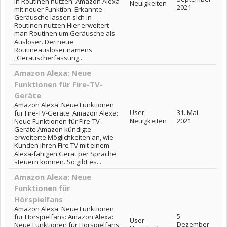
in Routinen nutzen: Amazon Alexa
Neuigkeiten
2021
mit neuer Funktion: Erkannte
Geräusche lassen sich in
Routinen nutzen Hier erweitert
man Routinen um Geräusche als
Auslöser. Der neue
Routineauslöser namens
„Geräuscherfassung...
Amazon Alexa: Neue
Funktionen für Fire-TV-
Geräte
Amazon Alexa: Neue Funktionen
User-
31. Mai
für Fire-TV-Geräte: Amazon Alexa:
Neuigkeiten
2021
Neue Funktionen für Fire-TV-
Geräte Amazon kündigte
erweiterte Möglichkeiten an, wie
Kunden ihren Fire TV mit einem
Alexa-fähigen Gerät per Sprache
steuern können. So gibt es...
Amazon Alexa: Neue
Funktionen für
Hörspielfans
Amazon Alexa: Neue Funktionen
5.
für Hörspielfans: Amazon Alexa:
User-
Dezember
Neue Funktionen für Hörspielfans