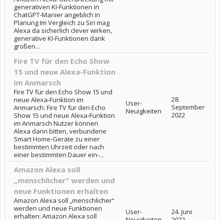
generativen KI-Funktionen in
ChatGPT-Manier angeblich in
Planung Im Vergleich zu Siri mag
Alexa da sicherlich clever wirken,
generative KI-Funktionen dank
großen...
Fire TV für den Echo Show
15 und neue Alexa-Funktion
im Anmarsch
Fire TV für den Echo Show 15 und
28.
neue Alexa-Funktion im
User-
September
Anmarsch: Fire TV für den Echo
Neuigkeiten
2022
Show 15 und neue Alexa-Funktion
im Anmarsch Nutzer können
Alexa dann bitten, verbundene
Smart Home-Geräte zu einer
bestimmten Uhrzeit oder nach
einer bestimmten Dauer ein-...
Amazon Alexa soll
„menschlicher“ werden und
neue Funktionen erhalten
Amazon Alexa soll „menschlicher“
werden und neue Funktionen
User-
24. Juni
erhalten: Amazon Alexa soll
Neuigkeiten
2022