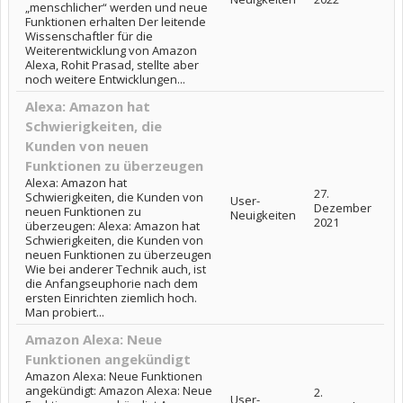
„menschlicher“ werden und neue
Funktionen erhalten Der leitende
Wissenschaftler für die
Weiterentwicklung von Amazon
Alexa, Rohit Prasad, stellte aber
noch weitere Entwicklungen...
Alexa: Amazon hat
Schwierigkeiten, die
Kunden von neuen
Funktionen zu überzeugen
Alexa: Amazon hat
27.
Schwierigkeiten, die Kunden von
User-
Dezember
neuen Funktionen zu
Neuigkeiten
2021
überzeugen: Alexa: Amazon hat
Schwierigkeiten, die Kunden von
neuen Funktionen zu überzeugen
Wie bei anderer Technik auch, ist
die Anfangseuphorie nach dem
ersten Einrichten ziemlich hoch.
Man probiert...
Amazon Alexa: Neue
Funktionen angekündigt
Amazon Alexa: Neue Funktionen
angekündigt: Amazon Alexa: Neue
2.
User-