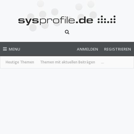
MENU
ANMELDEN
REGISTRIEREN
Heutige Themen
Themen mit aktuellen Beiträgen
...