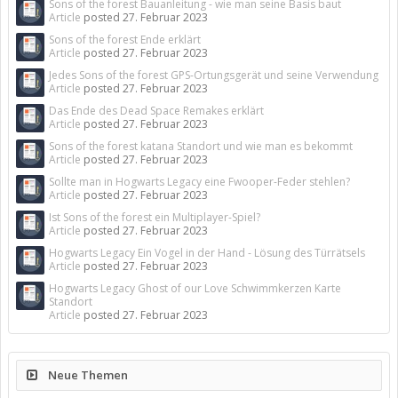
Sons of the forest Bauanleitung - wie man seine Basis baut
Article
posted
27. Februar 2023
Sons of the forest Ende erklärt
Article
posted
27. Februar 2023
Jedes Sons of the forest GPS-Ortungsgerät und seine Verwendung
Article
posted
27. Februar 2023
Das Ende des Dead Space Remakes erklärt
Article
posted
27. Februar 2023
Sons of the forest katana Standort und wie man es bekommt
Article
posted
27. Februar 2023
Sollte man in Hogwarts Legacy eine Fwooper-Feder stehlen?
Article
posted
27. Februar 2023
Ist Sons of the forest ein Multiplayer-Spiel?
Article
posted
27. Februar 2023
Hogwarts Legacy Ein Vogel in der Hand - Lösung des Türrätsels
Article
posted
27. Februar 2023
Hogwarts Legacy Ghost of our Love Schwimmkerzen Karte
Standort
Article
posted
27. Februar 2023
Neue Themen