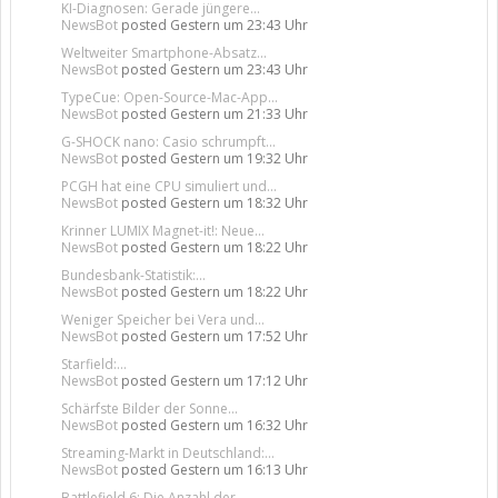
KI-Diagnosen: Gerade jüngere...
NewsBot
posted
Gestern um 23:43 Uhr
Weltweiter Smartphone-Absatz...
NewsBot
posted
Gestern um 23:43 Uhr
TypeCue: Open-Source-Mac-App...
NewsBot
posted
Gestern um 21:33 Uhr
G-SHOCK nano: Casio schrumpft...
NewsBot
posted
Gestern um 19:32 Uhr
PCGH hat eine CPU simuliert und...
NewsBot
posted
Gestern um 18:32 Uhr
Krinner LUMIX Magnet-it!: Neue...
NewsBot
posted
Gestern um 18:22 Uhr
Bundesbank-Statistik:...
NewsBot
posted
Gestern um 18:22 Uhr
Weniger Speicher bei Vera und...
NewsBot
posted
Gestern um 17:52 Uhr
Starfield:...
NewsBot
posted
Gestern um 17:12 Uhr
Schärfste Bilder der Sonne...
NewsBot
posted
Gestern um 16:32 Uhr
Streaming-Markt in Deutschland:...
NewsBot
posted
Gestern um 16:13 Uhr
Battlefield 6: Die Anzahl der...