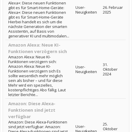
Alexa+: Diese neuen Funktionen
User-
26. Februar
gibt es für Smart-Home-Geräte:
Neuigkeiten
2025
Alexa+: Diese neuen Funktionen
gibt es für Smart-Home-Geräte
Hierbei handelt es sich um die
nächste Generation der smarten
Assistentin, auf Basis von
generativer KI und multimodalen...
Amazon Alexa: Neue KI-
Funktionen verzögern sich
Amazon Alexa: Neue KI-
Funktionen verzögern sich:
31.
Amazon Alexa: Neue KI-
User-
Oktober
Funktionen verzögern sich Es
Neuigkeiten
2024
sollte wesentlich mehr möglich
sein als bisher – und für diese
Mehr wird ein spezielles,
kostenpflichtiges Abo fällig. Laut
letzter Berichte...
Amazon: Diese Alexa-
Funktionen sind jetzt
verfügbar
Amazon: Diese Alexa-Funktionen
25.
User-
sind jetzt verfügbar: Amazon:
Oktober
Neuigkeiten
Diese Alexa-Funktionen sind jetzt