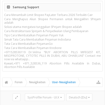
Samsung Support
Cara Menambah Limit Shopee PayLater Terbaru 2026 Terbukti Cair
Cara Menghapus Akun Shopee Permanen untuk Mengakhiri SPinjam
adalah
Solusi utama mengatasi tunggakan SPinjam Shopee adalah
Cara Restrukturisasi Spinjam & Penjadwalan Ulang Pembayaran
Tips Cara Membatalkan Pinjaman Pinjam Yuk
Simak Tata Cara Membatalkan Pinjaman Indodana
Tata Cara Membatalkan PinjamanGo
Tata Cara Membatalkan Pinjaman Kredione
+971528536119 Dr.Velma “BUY ABORTION PILLS MIFEGEST KIT,
MISOPROTONE, CYTOTEC PILLS IN DUBAI, ABU DHABI,UAE” Contact me
now via whatsapp…
Kuwait,+971 +971_528536_119 Abortion Pills Available In Dubai,
Abortion Pills Available
Foren
Neuigkeiten
User-Neuigkeiten
SysProfile Forum - UI.X
Deutsch [Du]