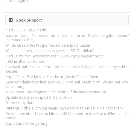
nicht möglich
XboX Support
iPad 7 iOS 18 gewünscht
warum kann Numbers nicht die einfache Rechenaufgabe lösen?
(summe(B3:B92))
Windowbasiertes Programm auf dem Ipad nutzen
Wie installiere ich ein selbst-signiertes SSL-Zertifikat?
iPad Leiste mit Textvorschlägen (QuickType) reagiert nicht
eSIM im iPad verwenden
Postfach auf einem alten iPad mini (os12.5.2) kann nicht eingerichtet
werden
Apple Pencil Pro lässt sich nicht zu „Wo ist?“ hinzufügen
Geschwindigkeitsverlust (von 800 Mbit auf 50Mbit) im WLAN bei VPN
Aktivierung
Moin, mein iPad reagiert nicht mehr auf die fingersteuerung
Update 26.5.2 eines ipad 3. Generation
Software-Update
Hintergrundbeleuchtung Magic Keyboard iPad Air 11’’ M4 einschalten?
Dokumente über Links zu Microsoft365 lassen sich in iPad u. iPhone nicht
öffnen
AppleCare Verlängerung