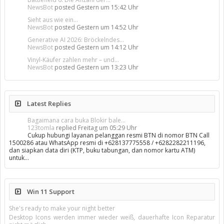
NewsBot
posted
Gestern um 15:42 Uhr
Sieht aus wie ein...
NewsBot
posted
Gestern um 14:52 Uhr
Generative AI 2026: Bröckelndes...
NewsBot
posted
Gestern um 14:12 Uhr
Vinyl-Käufer zahlen mehr – und...
NewsBot
posted
Gestern um 13:23 Uhr
Latest Replies
Bagaimana cara buka Blokir bale...
123tomla
replied
Freitag um 05:29 Uhr
Cukup hubungi layanan pelanggan resmi BTN di nomor BTN Call
1500286 atau WhatsApp resmi di +628137775558 / +6282282211196,
dan siapkan data diri (KTP, buku tabungan, dan nomor kartu ATM)
untuk…
Win 11 Support
She's ready to make your night better
Desktop Icons werden immer wieder weiß, dauerhafte Icon Reparatur