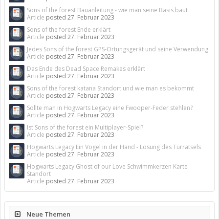
Sons of the forest Bauanleitung - wie man seine Basis baut
Article
posted
27. Februar 2023
Sons of the forest Ende erklärt
Article
posted
27. Februar 2023
Jedes Sons of the forest GPS-Ortungsgerät und seine Verwendung
Article
posted
27. Februar 2023
Das Ende des Dead Space Remakes erklärt
Article
posted
27. Februar 2023
Sons of the forest katana Standort und wie man es bekommt
Article
posted
27. Februar 2023
Sollte man in Hogwarts Legacy eine Fwooper-Feder stehlen?
Article
posted
27. Februar 2023
Ist Sons of the forest ein Multiplayer-Spiel?
Article
posted
27. Februar 2023
Hogwarts Legacy Ein Vogel in der Hand - Lösung des Türrätsels
Article
posted
27. Februar 2023
Hogwarts Legacy Ghost of our Love Schwimmkerzen Karte
Standort
Article
posted
27. Februar 2023
Neue Themen