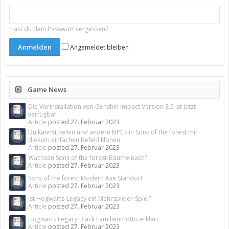
Hast du dein Passwort vergessen?
Angemeldet bleiben
Game News
Die Vorinstallation von Genshin Impact Version 3.5 ist jetzt
verfügbar
Article
posted
27. Februar 2023
Du kannst Kelvin und andere NPCs in Sons of the forest mit
diesem einfachen Befehl klonen
Article
posted
27. Februar 2023
Wachsen Sons of the forest-Bäume nach?
Article
posted
27. Februar 2023
Sons of the forest Modern Axe Standort
Article
posted
27. Februar 2023
Ist Hogwarts-Legacy ein Mehrspieler-Spiel?
Article
posted
27. Februar 2023
Hogwarts Legacy Black Familienmotto erklärt
Article
posted
27. Februar 2023