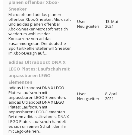
planen offenbar Xbox-
Sneaker
Microsoft und adidas planen
offenbar Xbox-Sneaker: Microsoft
User-
13. Mai
und adidas planen offenbar
Neuigkeiten
2021
Xbox-Sneaker Microsoft hat sich
wiederum wohl mit der
Konkurrenz von adidas
zusammengetan. Der deutsche
Sportartikelhersteller will Sneaker
im Xbox-Design auf...
adidas Ultraboost DNA X
LEGO Plates: Laufschuh mit
anpassbaren LEGO-
Elementen
adidas Ultraboost DNA X LEGO
Plates: Laufschuh mit
User-
8. April
anpassbaren LEGO-Elementen:
Neuigkeiten
2021
adidas Ultraboost DNA X LEGO
Plates: Laufschuh mit
anpassbaren LEGO-Elementen
Bei dem adidas Ultraboost DNA X
LEGO Plates Laufschuh handelt
es sich um einen Schuh, den ihr
mit Lego-Steinen...