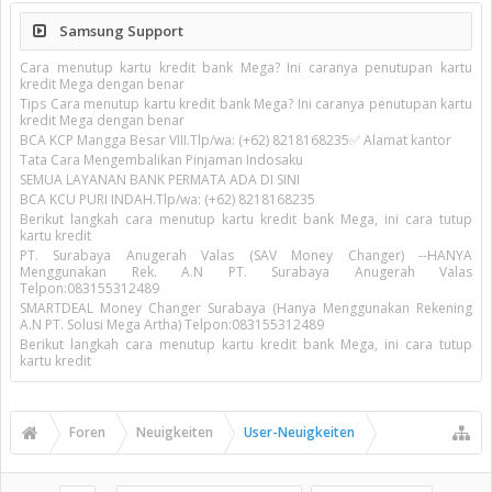
Samsung Support
Cara menutup kartu kredit bank Mega? Ini caranya penutupan kartu
kredit Mega dengan benar
Tips Cara menutup kartu kredit bank Mega? Ini caranya penutupan kartu
kredit Mega dengan benar
BCA KCP Mangga Besar VIII.Tlp/wa: (+62) 8218168235✅ Alamat kantor
Tata Cara Mengembalikan Pinjaman Indosaku
SEMUA LAYANAN BANK PERMATA ADA DI SINI
BCA KCU PURI INDAH.Tlp/wa: (+62) 8218168235
Berikut langkah cara menutup kartu kredit bank Mega, ini cara tutup
kartu kredit
PT. Surabaya Anugerah Valas (SAV Money Changer) --HANYA
Menggunakan Rek. A.N PT. Surabaya Anugerah Valas
Telpon:083155312489
SMARTDEAL Money Changer Surabaya (Hanya Menggunakan Rekening
A.N PT. Solusi Mega Artha) Telpon:083155312489
Berikut langkah cara menutup kartu kredit bank Mega, ini cara tutup
kartu kredit
Foren
Neuigkeiten
User-Neuigkeiten