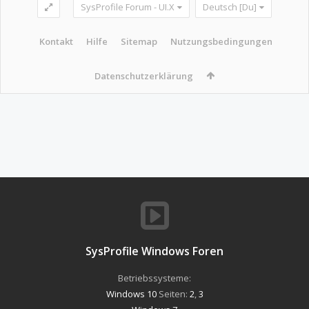
SysProfile Forum - UI.X
Deutsch [Du]
Kontakt
Hilfe
Sitemap
Nutzungsbedingungen
Datenschutzerklärung
SysProfile Windows Foren
Betriebssysteme:
Windows 10
Seiten:
2
,
3