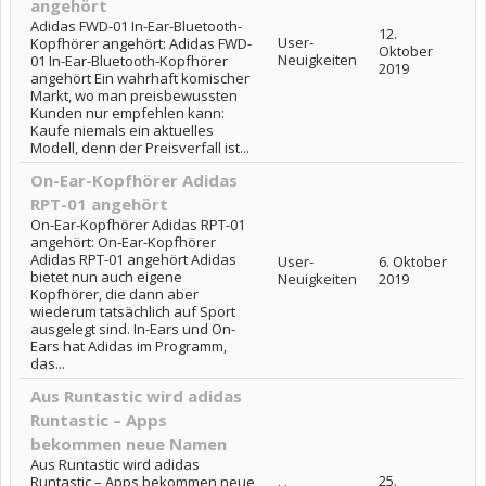
angehört
Adidas FWD-01 In-Ear-Bluetooth-
12.
User-
Kopfhörer angehört: Adidas FWD-
Oktober
Neuigkeiten
01 In-Ear-Bluetooth-Kopfhörer
2019
angehört Ein wahrhaft komischer
Markt, wo man preisbewussten
Kunden nur empfehlen kann:
Kaufe niemals ein aktuelles
Modell, denn der Preisverfall ist...
On-Ear-Kopfhörer Adidas
RPT-01 angehört
On-Ear-Kopfhörer Adidas RPT-01
angehört: On-Ear-Kopfhörer
Adidas RPT-01 angehört Adidas
User-
6. Oktober
bietet nun auch eigene
Neuigkeiten
2019
Kopfhörer, die dann aber
wiederum tatsächlich auf Sport
ausgelegt sind. In-Ears und On-
Ears hat Adidas im Programm,
das...
Aus Runtastic wird adidas
Runtastic – Apps
bekommen neue Namen
Aus Runtastic wird adidas
25.
Runtastic – Apps bekommen neue