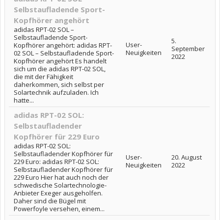
Selbstaufladende Sport-
Kopfhörer angehört
adidas RPT-02 SOL –
Selbstaufladende Sport-
5.
User-
Kopfhörer angehört: adidas RPT-
September
Neuigkeiten
02 SOL – Selbstaufladende Sport-
2022
Kopfhörer angehört Es handelt
sich um die adidas RPT-02 SOL,
die mit der Fähigkeit
daherkommen, sich selbst per
Solartechnik aufzuladen. Ich
hatte...
adidas RPT-02 SOL:
Selbstaufladender
Kopfhörer für 229 Euro
adidas RPT-02 SOL:
Selbstaufladender Kopfhörer für
User-
20. August
229 Euro: adidas RPT-02 SOL:
Neuigkeiten
2022
Selbstaufladender Kopfhörer für
229 Euro Hier hat auch noch der
schwedische Solartechnologie-
Anbieter Exeger ausgeholfen.
Daher sind die Bügel mit
Powerfoyle versehen, einem...