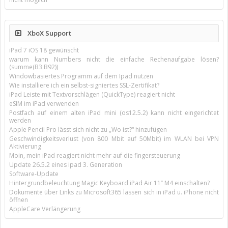
XboX Support
iPad 7 iOS 18 gewünscht
warum kann Numbers nicht die einfache Rechenaufgabe lösen?
(summe(B3:B92))
Windowbasiertes Programm auf dem Ipad nutzen
Wie installiere ich ein selbst-signiertes SSL-Zertifikat?
iPad Leiste mit Textvorschlägen (QuickType) reagiert nicht
eSIM im iPad verwenden
Postfach auf einem alten iPad mini (os12.5.2) kann nicht eingerichtet
werden
Apple Pencil Pro lässt sich nicht zu „Wo ist?“ hinzufügen
Geschwindigkeitsverlust (von 800 Mbit auf 50Mbit) im WLAN bei VPN
Aktivierung
Moin, mein iPad reagiert nicht mehr auf die fingersteuerung
Update 26.5.2 eines ipad 3. Generation
Software-Update
Hintergrundbeleuchtung Magic Keyboard iPad Air 11’’ M4 einschalten?
Dokumente über Links zu Microsoft365 lassen sich in iPad u. iPhone nicht
öffnen
AppleCare Verlängerung