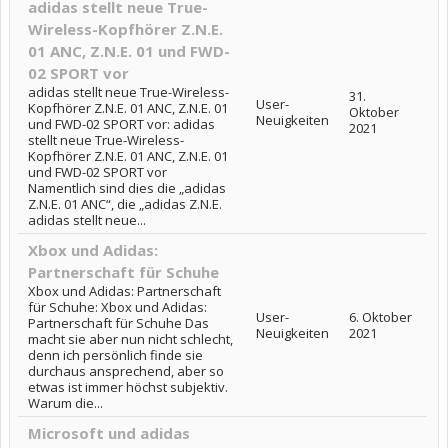
adidas stellt neue True-
Wireless-Kopfhörer Z.N.E.
01 ANC, Z.N.E. 01 und FWD-
02 SPORT vor
adidas stellt neue True-Wireless-
31.
User-
Kopfhörer Z.N.E. 01 ANC, Z.N.E. 01
Oktober
Neuigkeiten
und FWD-02 SPORT vor: adidas
2021
stellt neue True-Wireless-
Kopfhörer Z.N.E. 01 ANC, Z.N.E. 01
und FWD-02 SPORT vor
Namentlich sind dies die „adidas
Z.N.E. 01 ANC“, die „adidas Z.N.E.
adidas stellt neue...
Xbox und Adidas:
Partnerschaft für Schuhe
Xbox und Adidas: Partnerschaft
für Schuhe: Xbox und Adidas:
User-
6. Oktober
Partnerschaft für Schuhe Das
Neuigkeiten
2021
macht sie aber nun nicht schlecht,
denn ich persönlich finde sie
durchaus ansprechend, aber so
etwas ist immer höchst subjektiv.
Warum die...
Microsoft und adidas