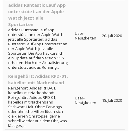
adidas Runtastic Lauf App
unterstützt an der Apple
Watch jetzt alle
Sportarten
adidas Runtastic Lauf App
User-
unterstützt an der Apple Watch
20. Juli 2020
Neuigkeiten
jetzt alle Sportarten: adidas
Runtastic Lauf App unterstützt an
der Apple Watch jetzt alle
Sportarten Die App hat kürzlich
ein Update auf die Version 11.6
erhalten. Nach der Aktualisierung
unterstützt adidas Running...
Reingehört: Adidas RPD-01,
kabellos mit Nackenband
Reingehört: Adidas RPD-01,
kabellos mit Nackenband:
Reingehört: Adidas RPD-01,
User-
18. Juli 2020
kabellos mit Nackenband
Neuigkeiten
Stichwort: Halt. Ohne Earwings
oder ähnliche Hilfen lösen sich
die kleinen Ohrstöpsel gerne
schnell wieder aus dem Ohr, was
lästiges,...