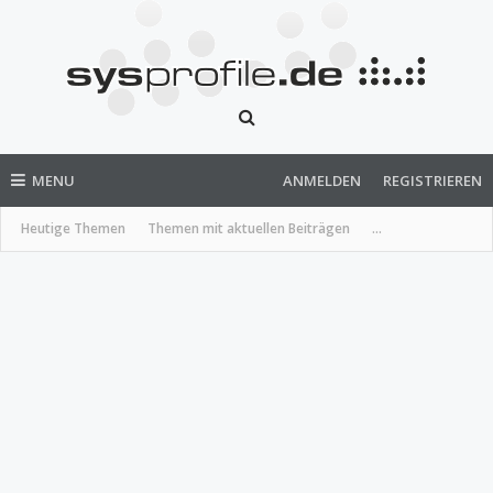
MENU
ANMELDEN
REGISTRIEREN
Heutige Themen
Themen mit aktuellen Beiträgen
...