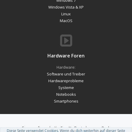
Windows 7
Windows Vista & XP
Linux
MacOS
Hardware Foren
Hardware:
Software und Treiber
Hardwareprobleme
Systeme
Notebooks
Smartphones
Forum software by XenForo™
-
Deutsch von xenDach
Diese Seite verwendet Cookies. Wenn du dich weiterhin auf dieser Seite