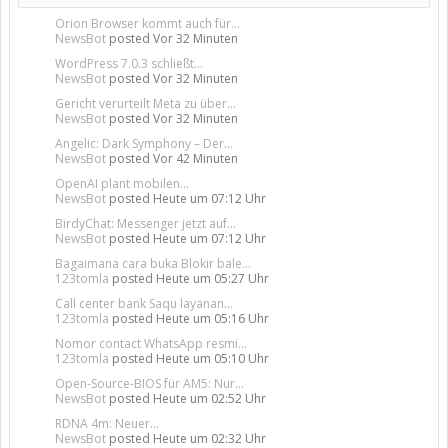
Orion Browser kommt auch für...
NewsBot
posted
Vor 32 Minuten
WordPress 7.0.3 schließt...
NewsBot
posted
Vor 32 Minuten
Gericht verurteilt Meta zu über...
NewsBot
posted
Vor 32 Minuten
Angelic: Dark Symphony – Der...
NewsBot
posted
Vor 42 Minuten
OpenAI plant mobilen...
NewsBot
posted
Heute um 07:12 Uhr
BirdyChat: Messenger jetzt auf...
NewsBot
posted
Heute um 07:12 Uhr
Bagaimana cara buka Blokir bale...
123tomla
posted
Heute um 05:27 Uhr
Call center bank Saqu layanan...
123tomla
posted
Heute um 05:16 Uhr
Nomor contact WhatsApp resmi...
123tomla
posted
Heute um 05:10 Uhr
Open-Source-BIOS für AM5: Nur...
NewsBot
posted
Heute um 02:52 Uhr
RDNA 4m: Neuer...
NewsBot
posted
Heute um 02:32 Uhr