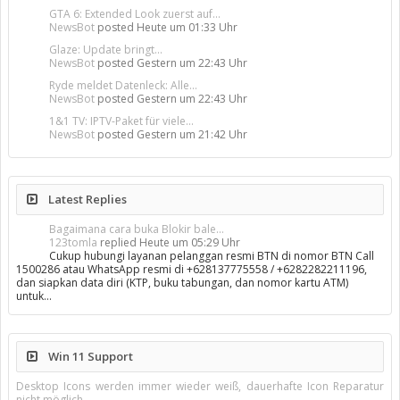
GTA 6: Extended Look zuerst auf...
NewsBot
posted
Heute um 01:33 Uhr
Glaze: Update bringt...
NewsBot
posted
Gestern um 22:43 Uhr
Ryde meldet Datenleck: Alle...
NewsBot
posted
Gestern um 22:43 Uhr
1&1 TV: IPTV-Paket für viele...
NewsBot
posted
Gestern um 21:42 Uhr
Latest Replies
Bagaimana cara buka Blokir bale...
123tomla
replied
Heute um 05:29 Uhr
Cukup hubungi layanan pelanggan resmi BTN di nomor BTN Call
1500286 atau WhatsApp resmi di +628137775558 / +6282282211196,
dan siapkan data diri (KTP, buku tabungan, dan nomor kartu ATM)
untuk…
Win 11 Support
Desktop Icons werden immer wieder weiß, dauerhafte Icon Reparatur
nicht möglich