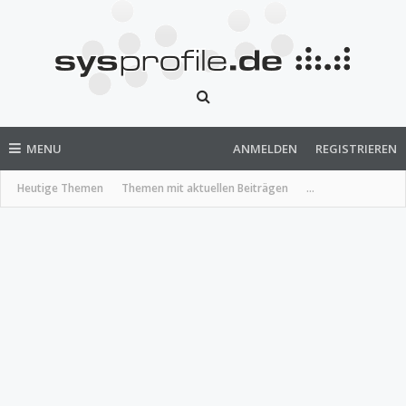
MENU
ANMELDEN
REGISTRIEREN
Heutige Themen
Themen mit aktuellen Beiträgen
...