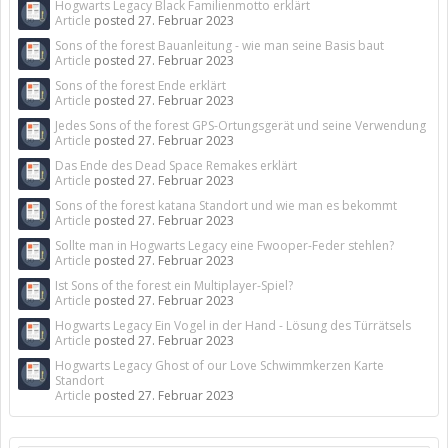
Hogwarts Legacy Black Familienmotto erklärt
Article
posted
27. Februar 2023
Sons of the forest Bauanleitung - wie man seine Basis baut
Article
posted
27. Februar 2023
Sons of the forest Ende erklärt
Article
posted
27. Februar 2023
Jedes Sons of the forest GPS-Ortungsgerät und seine Verwendung
Article
posted
27. Februar 2023
Das Ende des Dead Space Remakes erklärt
Article
posted
27. Februar 2023
Sons of the forest katana Standort und wie man es bekommt
Article
posted
27. Februar 2023
Sollte man in Hogwarts Legacy eine Fwooper-Feder stehlen?
Article
posted
27. Februar 2023
Ist Sons of the forest ein Multiplayer-Spiel?
Article
posted
27. Februar 2023
Hogwarts Legacy Ein Vogel in der Hand - Lösung des Türrätsels
Article
posted
27. Februar 2023
Hogwarts Legacy Ghost of our Love Schwimmkerzen Karte
Standort
Article
posted
27. Februar 2023