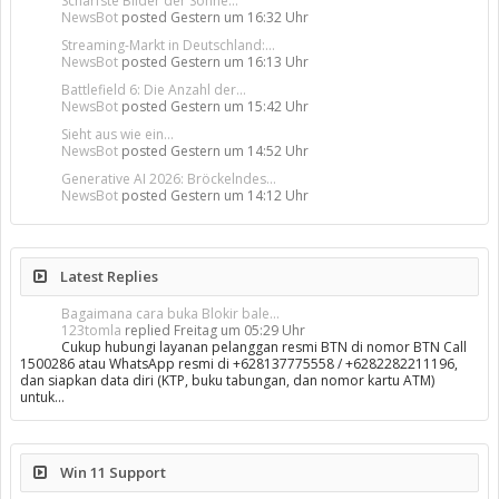
Schärfste Bilder der Sonne...
NewsBot
posted
Gestern um 16:32 Uhr
Streaming-Markt in Deutschland:...
NewsBot
posted
Gestern um 16:13 Uhr
Battlefield 6: Die Anzahl der...
NewsBot
posted
Gestern um 15:42 Uhr
Sieht aus wie ein...
NewsBot
posted
Gestern um 14:52 Uhr
Generative AI 2026: Bröckelndes...
NewsBot
posted
Gestern um 14:12 Uhr
Latest Replies
Bagaimana cara buka Blokir bale...
123tomla
replied
Freitag um 05:29 Uhr
Cukup hubungi layanan pelanggan resmi BTN di nomor BTN Call
1500286 atau WhatsApp resmi di +628137775558 / +6282282211196,
dan siapkan data diri (KTP, buku tabungan, dan nomor kartu ATM)
untuk…
Win 11 Support