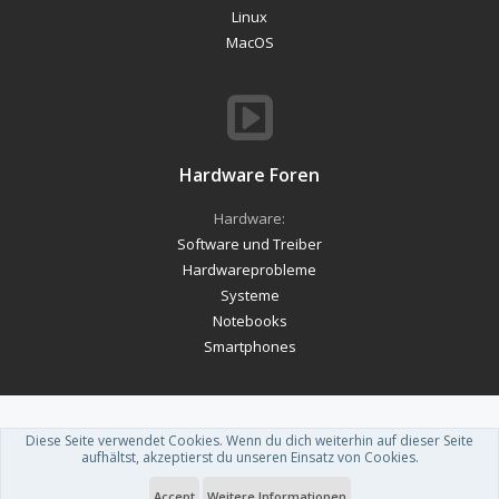
Linux
MacOS
Hardware Foren
Hardware:
Software und Treiber
Hardwareprobleme
Systeme
Notebooks
Smartphones
Diese Seite verwendet Cookies. Wenn du dich weiterhin auf dieser Seite
Forum software by XenForo™
-
Deutsch von xenDach
aufhältst, akzeptierst du unseren Einsatz von Cookies.
Theme designed by
ThemeHouse
.
Accept
Weitere Informationen