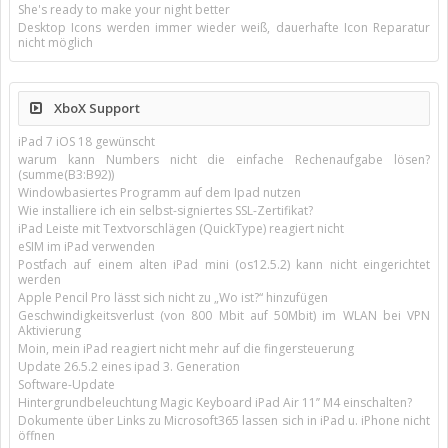
She's ready to make your night better
Desktop Icons werden immer wieder weiß, dauerhafte Icon Reparatur
nicht möglich
XboX Support
iPad 7 iOS 18 gewünscht
warum kann Numbers nicht die einfache Rechenaufgabe lösen?
(summe(B3:B92))
Windowbasiertes Programm auf dem Ipad nutzen
Wie installiere ich ein selbst-signiertes SSL-Zertifikat?
iPad Leiste mit Textvorschlägen (QuickType) reagiert nicht
eSIM im iPad verwenden
Postfach auf einem alten iPad mini (os12.5.2) kann nicht eingerichtet
werden
Apple Pencil Pro lässt sich nicht zu „Wo ist?“ hinzufügen
Geschwindigkeitsverlust (von 800 Mbit auf 50Mbit) im WLAN bei VPN
Aktivierung
Moin, mein iPad reagiert nicht mehr auf die fingersteuerung
Update 26.5.2 eines ipad 3. Generation
Software-Update
Hintergrundbeleuchtung Magic Keyboard iPad Air 11’’ M4 einschalten?
Dokumente über Links zu Microsoft365 lassen sich in iPad u. iPhone nicht
öffnen