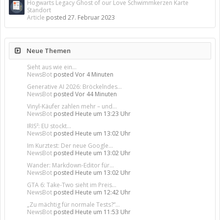
Hogwarts Legacy Ghost of our Love Schwimmkerzen Karte
Standort
Article
posted
27. Februar 2023
Neue Themen
Sieht aus wie ein...
NewsBot
posted
Vor 4 Minuten
Generative AI 2026: Bröckelndes...
NewsBot
posted
Vor 44 Minuten
Vinyl-Käufer zahlen mehr – und...
NewsBot
posted
Heute um 13:23 Uhr
IRIS²: EU stockt...
NewsBot
posted
Heute um 13:02 Uhr
Im Kurztest: Der neue Google...
NewsBot
posted
Heute um 13:02 Uhr
Wander: Markdown-Editor für...
NewsBot
posted
Heute um 13:02 Uhr
GTA 6: Take-Two sieht im Preis...
NewsBot
posted
Heute um 12:42 Uhr
„Zu mächtig für normale Tests?“...
NewsBot
posted
Heute um 11:53 Uhr