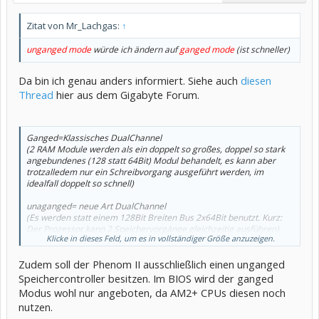
Zitat von Mr_Lachgas:
↑
unganged mode
würde ich ändern auf
ganged mode
(ist schneller)
Da bin ich genau anders informiert. Siehe auch
diesen
Thread
hier aus dem Gigabyte Forum.
Ganged=Klassisches DualChannel
(2 RAM Module werden als ein doppelt so großes, doppel so stark
angebundenes (128 statt 64Bit) Modul behandelt, es kann aber
trotzalledem nur ein Schreibvorgang ausgeführt werden, im
idealfall doppelt so schnell)
unaganged= neue Art DualChannel
(Es werden statt einem 128Bit Breiten Bus 2x64Bit benutzt. Kurz:
Der Prozessor kann 2 Speichervorgänge gleichzeitig ausführen)
Klicke in dieses Feld, um es in vollständiger Größe anzuzeigen.
AMD ist der Meinung, und es ist ja auch logisch, das 2 parrallele
Zudem soll der Phenom II ausschließlich einen unganged
Schreib/lesevorgänge mehr bringen als ein "Schneller"
Schreib/Lesevorgang (bedingung durch die Wartezeiten zw. 2
Speichercontroller besitzen. Im BIOS wird der ganged
Lese/Schreibvorgängen.)
Modus wohl nur angeboten, da AM2+ CPUs diesen noch
nutzen.