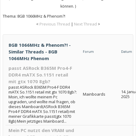
können. )
Thema:
8GB 1066MHz & Phenom?!
<
Previous Thread
|
Next Thread
>
8GB 1066MHz & Phenom?! -
Similar Threads - 8GB
Forum
Datum
1066MHz Phenom
passt ASRock B365M Pro4-F
DDR4 mATX So.1151 retail
mit gtx 1070 8gb?
passt ASRock B365M Pro4-F DDR4
14. Janu
mATX So.1151 retail mit gtx 1070 8gb?:
Mainboards
2025
Moin, ich wollte meinem Pc
upgraden, und wollte mal fragen, ob
dieses Mainboard(ASRock B365M
Pro4-F DDR4 mATX So.1151 retail) mit
meiner Grafikkarte passt(gtx 1070
8gb) Mein jetztiges Mainboard...
Mein PC nutzt den VRAM und