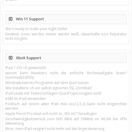
Win 11 Support
She's ready to make your night better
Desktop Icons werden immer wieder weiß, dauerhafte Icon Reparatur
nicht möglich
XboX Support
iPad 7 iOS 18 gewünscht
warum kann Numbers nicht die einfache Rechenaufgabe lösen?
(summe(B3:B92))
Windowbasiertes Programm auf dem Ipad nutzen
Wie installiere ich ein selbst-signiertes SSL-Zertifikat?
iPad Leiste mit Textvorschlägen (QuickType) reagiert nicht
eSIM im iPad verwenden
Postfach auf einem alten iPad mini (os12.5.2) kann nicht eingerichtet
werden
Apple Pencil Pro lässt sich nicht zu „Wo ist?“ hinzufügen
Geschwindigkeitsverlust (von 800 Mbit auf 50Mbit) im WLAN bei VPN
Aktivierung
Moin, mein iPad reagiert nicht mehr auf die fingersteuerung