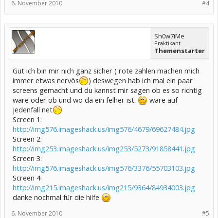
6. November 2010
#4
Sh0w7iMe
Praktikant
Themenstarter
Gut ich bin mir nich ganz sicher ( rote zahlen machen mich
immer etwas nervös
) deswegen hab ich mal ein paar
screens gemacht und du kannst mir sagen ob es so richtig
wäre oder ob und wo da ein felher ist.
wäre auf
jedenfall net
Screen 1:
http://img576.imageshack.us/img576/4679/69627484.jpg
Screen 2:
http://img253.imageshack.us/img253/5273/91858441.jpg
Screen 3:
http://img576.imageshack.us/img576/3376/55703103.jpg
Screen 4:
http://img215.imageshack.us/img215/9364/84934003.jpg
danke nochmal für die hilfe
6. November 2010
#5