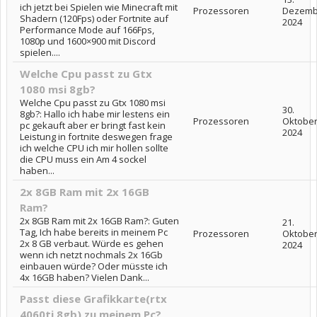
ich jetzt bei Spielen wie Minecraft mit
Prozessoren
Dezemb
Shadern (120Fps) oder Fortnite auf
2024
Performance Mode auf 166Fps,
1080p und 1600×900 mit Discord
spielen....
Welche Cpu passt zu Gtx
1080 msi 8gb?
Welche Cpu passt zu Gtx 1080 msi
30.
8gb?: Hallo ich habe mir lestens ein
Prozessoren
Oktobe
pc gekauft aber er bringt fast kein
2024
Leistung in fortnite deswegen frage
ich welche CPU ich mir hollen sollte
die CPU muss ein Am 4 sockel
haben...
2x 8GB Ram mit 2x 16GB
Ram?
2x 8GB Ram mit 2x 16GB Ram?: Guten
21.
Tag, Ich habe bereits in meinem Pc
Prozessoren
Oktobe
2x 8 GB verbaut. Würde es gehen
2024
wenn ich netzt nochmals 2x 16Gb
einbauen würde? Oder müsste ich
4x 16GB haben? Vielen Dank...
Passt diese Grafikkarte(rtx
4060ti 8gb) zu meinem Pc?