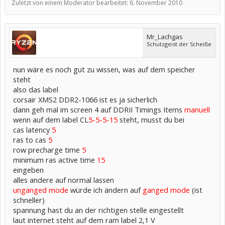
Zuletzt von einem Moderator bearbeitet:
6. November 2010
Mr_Lachgas
Schutzgeist der Scheiße
nun wäre es noch gut zu wissen, was auf dem speicher
steht
also das label
corsair XMS2 DDR2-1066 ist es ja sicherlich
dann geh mal im screen 4 auf DDRII Timings Items
manuell
wenn auf dem label CL
5-5-5-15
steht, musst du bei
cas latency
5
ras to cas
5
row precharge time
5
minimum ras active time
15
eingeben
alles andere auf normal lassen
unganged mode
würde ich ändern auf
ganged mode
(ist
schneller)
spannung hast du an der richtigen stelle eingestellt
laut internet steht auf dem ram label 2,1 V