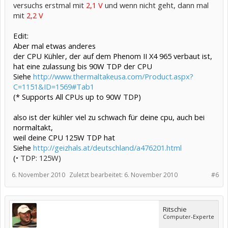
versuchs erstmal mit
2,1 V
und wenn nicht geht, dann mal
mit
2,2 V
Edit:
Aber mal etwas anderes
der CPU Kühler, der auf dem Phenom II X4 965 verbaut ist,
hat eine zulassung bis 90W TDP der CPU
Siehe
http://www.thermaltakeusa.com/Product.aspx?
C=1151&ID=1569#Tab1
(* Supports All CPUs up to 90W TDP)
also ist der kühler viel zu schwach für deine cpu, auch bei
normaltakt,
weil deine CPU 125W TDP hat
Siehe
http://geizhals.at/deutschland/a476201.html
(
• TDP: 125W)
6. November 2010
Zuletzt bearbeitet:
6. November 2010
#6
Ritschie
Computer-Experte