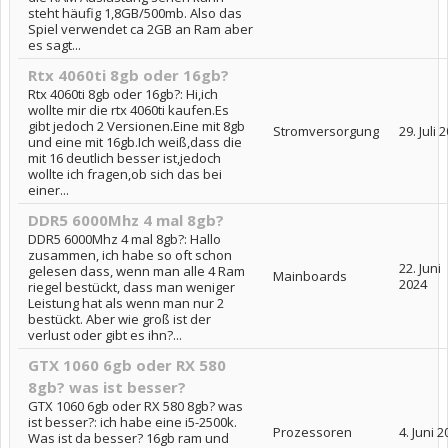
steht häufig 1,8GB/500mb. Also das
Spiel verwendet ca 2GB an Ram aber
es sagt...
Rtx 4060ti 8gb oder 16gb?
Rtx 4060ti 8gb oder 16gb?: Hi,ich
wollte mir die rtx 4060ti kaufen.Es
gibt jedoch 2 Versionen.Eine mit 8gb
Stromversorgung
29. Juli 
und eine mit 16gb.Ich weiß,dass die
mit 16 deutlich besser ist,jedoch
wollte ich fragen,ob sich das bei
einer...
DDR5 6000Mhz 4 mal 8gb?
DDR5 6000Mhz 4 mal 8gb?: Hallo
zusammen, ich habe so oft schon
22. Juni
gelesen dass, wenn man alle 4 Ram
Mainboards
2024
riegel bestückt, dass man weniger
Leistung hat als wenn man nur 2
bestückt. Aber wie groß ist der
verlust oder gibt es ihn?...
GTX 1060 6gb oder RX 580
8gb? was ist besser?
GTX 1060 6gb oder RX 580 8gb? was
ist besser?: ich habe eine i5-2500k.
Prozessoren
4. Juni 
Was ist da besser? 16gb ram und