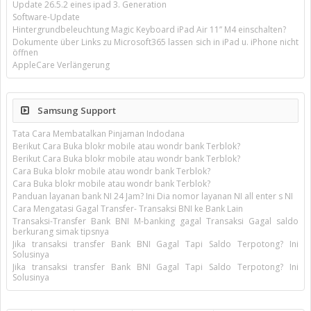
Update 26.5.2 eines ipad 3. Generation
Software-Update
Hintergrundbeleuchtung Magic Keyboard iPad Air 11’’ M4 einschalten?
Dokumente über Links zu Microsoft365 lassen sich in iPad u. iPhone nicht
öffnen
AppleCare Verlängerung
Samsung Support
Tata Cara Membatalkan Pinjaman Indodana
Berikut Cara Buka blokr mobile atau wondr bank Terblok?
Berikut Cara Buka blokr mobile atau wondr bank Terblok?
Cara Buka blokr mobile atau wondr bank Terblok?
Cara Buka blokr mobile atau wondr bank Terblok?
Panduan layanan bank NI 24 Jam? Ini Dia nomor layanan NI all enter s NI
Cara Mengatasi Gagal Transfer- Transaksi BNI ke Bank Lain
Transaksi-Transfer Bank BNI M-banking gagal Transaksi Gagal saldo
berkurang simak tipsnya
Jika transaksi transfer Bank BNI Gagal Tapi Saldo Terpotong? Ini
Solusinya
Jika transaksi transfer Bank BNI Gagal Tapi Saldo Terpotong? Ini
Solusinya