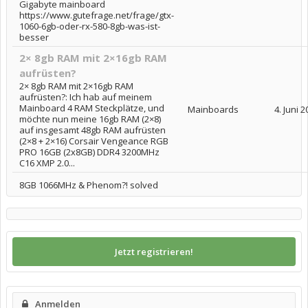
Gigabyte mainboard
https://www.gutefrage.net/frage/gtx-
1060-6gb-oder-rx-580-8gb-was-ist-
besser
2× 8gb RAM mit 2×16gb RAM
aufrüsten?
2× 8gb RAM mit 2×16gb RAM
aufrüsten?: Ich hab auf meinem
Mainboard 4 RAM Steckplätze, und
Mainboards
4. Juni 
möchte nun meine 16gb RAM (2×8)
auf insgesamt 48gb RAM aufrüsten
(2×8 + 2×16) Corsair Vengeance RGB
PRO 16GB (2x8GB) DDR4 3200MHz
C16 XMP 2.0...
8GB 1066MHz & Phenom?! solved
Jetzt registrieren!
Anmelden