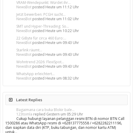
VRAM-Wendepunkt: Würdet ihr...
NewsBot
posted
Heute um 11:12 Uhr
Jetzt bewerben: PCGH sucht...
NewsBot
posted
Heute um 11:02 Uhr
SMT und Hyper-Threading: So...
NewsBot
posted
Heute um 10:22 Uhr
22 GiByte für circa 460 Euro:...
NewsBot
posted
Heute um 09:43 Uhr
Starlink räumt...
NewsBot
posted
Heute um 09:43 Uhr
Wohntrend 2026: FlexiSpot...
NewsBot
posted
Heute um 09:43 Uhr
WhatsApp erleichtert...
NewsBot
posted
Heute um 08:32 Uhr
Latest Replies
Bagaimana cara buka Blokir bale...
123tomla
replied
Gestern um 05:29 Uhr
Cukup hubungi layanan pelanggan resmi BTN di nomor BTN Call
1500286 atau WhatsApp resmi di +628137775558 / +6282282211196,
dan siapkan data diri (KTP, buku tabungan, dan nomor kartu ATM)
untuk…