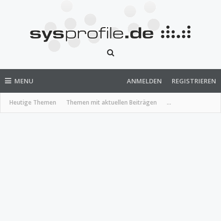
MENU
ANMELDEN
REGISTRIEREN
Heutige Themen
Themen mit aktuellen Beiträgen
...