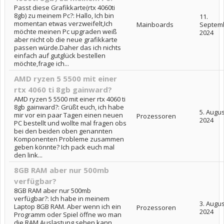
Passt diese Grafikkarte(rtx 4060ti
8gb) zu meinem Pc?: Hallo, Ich bin
11.
momentan etwas verzweifelt,Ich
Mainboards
Septem
möchte meinen Pc upgraden weiß
2024
aber nicht ob die neue grafikkarte
passen würde.Daher das ich nichts
einfach auf gutglück bestellen
möchte,frage ich...
AMD ryzen 5 5500 mit einer
rtx 4060 ti 8gb gainward?
AMD ryzen 5 5500 mit einer rtx 4060 ti
8gb gainward?: Grüßt euch, ich habe
5. Augus
mir vor ein paar Tagen einen neuen
Prozessoren
2024
PC bestellt und wollte mal fragen obs
bei den beiden oben genannten
Komponenten Probleme zusammen
geben könnte? Ich pack euch mal
den link...
8GB RAM aber nur 500mb
verfügbar?
8GB RAM aber nur 500mb
verfügbar?: Ich habe in meinem
3. Augus
Laptop 8GB RAM. Aber wenn ich ein
Prozessoren
2024
Programm oder Spiel öffne wo man
die RAM Auslastung sehen kann