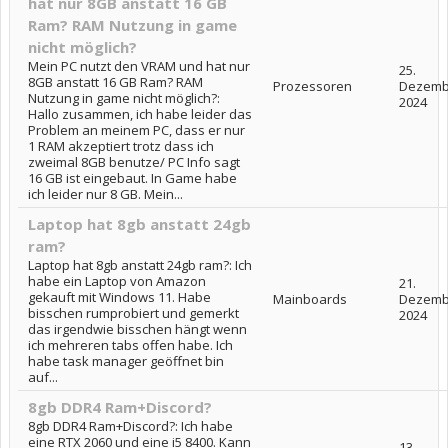
hat nur 8GB anstatt 16 GB
Ram? RAM Nutzung in game
nicht möglich?
Mein PC nutzt den VRAM und hat nur
25.
8GB anstatt 16 GB Ram? RAM
Prozessoren
Dezemb
Nutzung in game nicht möglich?:
2024
Hallo zusammen, ich habe leider das
Problem an meinem PC, dass er nur
1 RAM akzeptiert trotz dass ich
zweimal 8GB benutze/ PC Info sagt
16 GB ist eingebaut. In Game habe
ich leider nur 8 GB. Mein...
Laptop hat 8gb anstatt 24gb
ram?
Laptop hat 8gb anstatt 24gb ram?: Ich
habe ein Laptop von Amazon
21.
gekauft mit Windows 11. Habe
Mainboards
Dezemb
bisschen rumprobiert und gemerkt
2024
das irgendwie bisschen hängt wenn
ich mehreren tabs offen habe. Ich
habe task manager geöffnet bin
auf...
8gb DDR4 Ram+Discord?
8gb DDR4 Ram+Discord?: Ich habe
eine RTX 2060 und eine i5 8400. Kann
13.