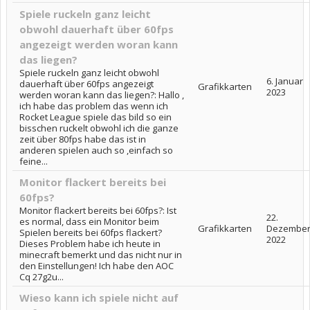
Spiele ruckeln ganz leicht
obwohl dauerhaft über 60fps
angezeigt werden woran kann
das liegen?
Spiele ruckeln ganz leicht obwohl
6. Januar
dauerhaft über 60fps angezeigt
Grafikkarten
2023
werden woran kann das liegen?: Hallo ,
ich habe das problem das wenn ich
Rocket League spiele das bild so ein
bisschen ruckelt obwohl ich die ganze
zeit über 80fps habe das ist in
anderen spielen auch so ,einfach so
feine...
Monitor flackert bereits bei
60fps?
Monitor flackert bereits bei 60fps?: Ist
22.
es normal, dass ein Monitor beim
Grafikkarten
Dezembe
Spielen bereits bei 60fps flackert?
2022
Dieses Problem habe ich heute in
minecraft bemerkt und das nicht nur in
den Einstellungen! Ich habe den AOC
Cq 27g2u...
Wieso kann ich spiele nicht auf