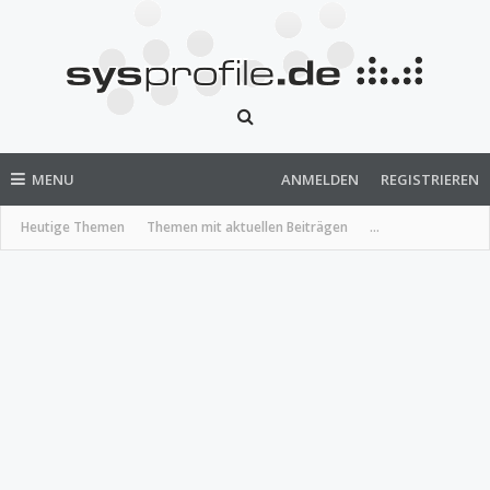
MENU
ANMELDEN
REGISTRIEREN
Heutige Themen
Themen mit aktuellen Beiträgen
...