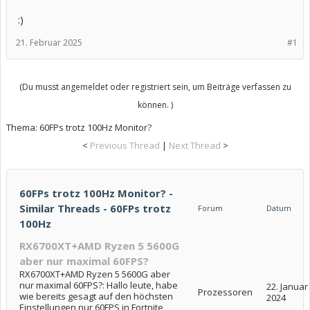
:)
21. Februar 2025
#1
(Du musst angemeldet oder registriert sein, um Beiträge verfassen zu
können. )
Thema:
60FPs trotz 100Hz Monitor?
<
Previous Thread
|
Next Thread
>
60FPs trotz 100Hz Monitor? -
Similar Threads - 60FPs trotz
Forum
Datum
100Hz
RX6700XT+AMD Ryzen 5 5600G
aber nur maximal 60FPS?
RX6700XT+AMD Ryzen 5 5600G aber
nur maximal 60FPS?: Hallo leute, habe
22. Januar
Prozessoren
wie bereits gesagt auf den höchsten
2024
Einstellungen nur 60FPS in Fortnite,