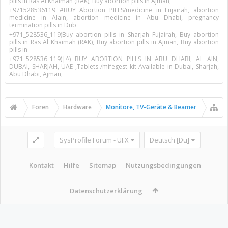
pills in Ras Al Khaimah (RAK), Buy abortion pills in Ajman,
+971528536119 #BUY Abortion PILLS/medicine in Fujairah, abortion
medicine in Alain, abortion medicine in Abu Dhabi, pregnancy
termination pills in Dub
+971_528536_119)Buy abortion pills in Sharjah Fujairah, Buy abortion
pills in Ras Al Khaimah (RAK), Buy abortion pills in Ajman, Buy abortion
pills in
+971_528536_119)|^) BUY ABORTION PILLS IN ABU DHABI, AL AIN,
DUBAI, SHARJAH, UAE ,Tablets /mifegest kit Available in Dubai, Sharjah,
Abu Dhabi, Ajman,
Foren
Hardware
Monitore, TV-Geräte & Beamer
SysProfile Forum - UI.X
Deutsch [Du]
Kontakt
Hilfe
Sitemap
Nutzungsbedingungen
Datenschutzerklärung