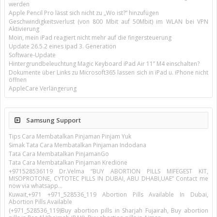
werden
Apple Pencil Pro lässt sich nicht zu „Wo ist?“ hinzufügen
Geschwindigkeitsverlust (von 800 Mbit auf 50Mbit) im WLAN bei VPN
Aktivierung
Moin, mein iPad reagiert nicht mehr auf die fingersteuerung
Update 26.5.2 eines ipad 3. Generation
Software-Update
Hintergrundbeleuchtung Magic Keyboard iPad Air 11’’ M4 einschalten?
Dokumente über Links zu Microsoft365 lassen sich in iPad u. iPhone nicht
öffnen
AppleCare Verlängerung
Samsung Support
Tips Cara Membatalkan Pinjaman Pinjam Yuk
Simak Tata Cara Membatalkan Pinjaman Indodana
Tata Cara Membatalkan PinjamanGo
Tata Cara Membatalkan Pinjaman Kredione
+971528536119 Dr.Velma “BUY ABORTION PILLS MIFEGEST KIT,
MISOPROTONE, CYTOTEC PILLS IN DUBAI, ABU DHABI,UAE” Contact me
now via whatsapp…
Kuwait,+971 +971_528536_119 Abortion Pills Available In Dubai,
Abortion Pills Available
(+971_528536_119)Buy abortion pills in Sharjah Fujairah, Buy abortion