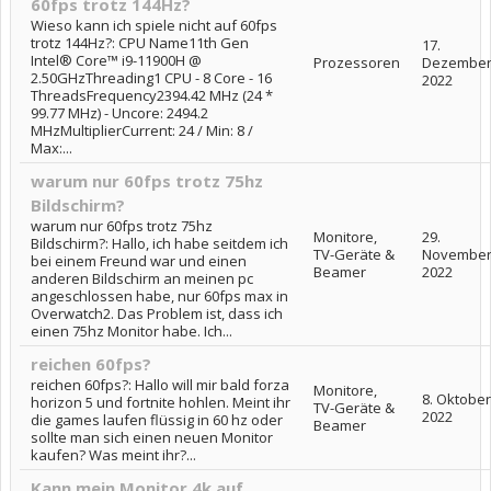
60fps trotz 144Hz?
Wieso kann ich spiele nicht auf 60fps
trotz 144Hz?: CPU Name11th Gen
17.
Intel® Core™ i9-11900H @
Prozessoren
Dezembe
2.50GHzThreading1 CPU - 8 Core - 16
2022
ThreadsFrequency2394.42 MHz (24 *
99.77 MHz) - Uncore: 2494.2
MHzMultiplierCurrent: 24 / Min: 8 /
Max:...
warum nur 60fps trotz 75hz
Bildschirm?
warum nur 60fps trotz 75hz
Monitore,
29.
Bildschirm?: Hallo, ich habe seitdem ich
TV-Geräte &
Novembe
bei einem Freund war und einen
Beamer
2022
anderen Bildschirm an meinen pc
angeschlossen habe, nur 60fps max in
Overwatch2. Das Problem ist, dass ich
einen 75hz Monitor habe. Ich...
reichen 60fps?
reichen 60fps?: Hallo will mir bald forza
Monitore,
8. Oktober
horizon 5 und fortnite hohlen. Meint ihr
TV-Geräte &
2022
die games laufen flüssig in 60 hz oder
Beamer
sollte man sich einen neuen Monitor
kaufen? Was meint ihr?...
Kann mein Monitor 4k auf