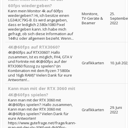
60fps wiedergeben?
Kann mein Monitor 4k auf 60fps
Monitore,
25.
wiedergeben?: Hi, ich besitze einen
TV-Geräte &
Septembe
LG34UC79G-B. Es wird angegeben,
Beamer
2022
dass er lediglich 2.580x1080 Pixel
wiedergeben kann. Ich habe mich
gefragt, ob sich diese Information auf
144hz oder allgemein bezieht. Wenn...
4K@60fps auf RTX3060?
4K@60fps auf RTX3060?: Hallo
zusammen, Ist es möglich, FH4, GTA V
und Fortnite mit 4K@60fps auf der
Grafikkarten
10. Juli 202
RTX3060 flüssig zu spielen? (in
Kombination mit dem Ryzen 7 5800x
und 16gb RAM)? Vielen Dank für eure
Antworten!...
Kann man mit der RTX 3060 mit
4K@60fps spielen?
Kann man mit der RTX 3060 mit
4K@60fps spielen?: Hallo zusammen,
29. Juni
Kann man mit der RTX 3060 mit
Grafikkarten
2022
4K@60fps spielen? Vielen Dank für
eure Antworten!
https://www.gutefrage.net/frage/kann-
man-mit-der-rtx-3060-mit-4k60fps-