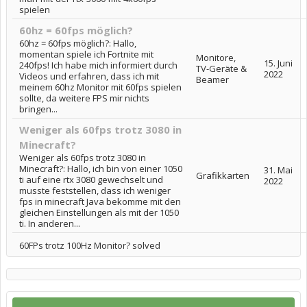
spielen
60hz = 60fps möglich?
60hz = 60fps möglich?: Hallo,
momentan spiele ich Fortnite mit
Monitore,
15. Juni
240fps! Ich habe mich informiert durch
TV-Geräte &
2022
Videos und erfahren, dass ich mit
Beamer
meinem 60hz Monitor mit 60fps spielen
sollte, da weitere FPS mir nichts
bringen...
Weniger als 60fps trotz 3080 in
Minecraft?
Weniger als 60fps trotz 3080 in
Minecraft?: Hallo, ich bin von einer 1050
31. Mai
Grafikkarten
ti auf eine rtx 3080 gewechselt und
2022
musste feststellen, dass ich weniger
fps in minecraft Java bekomme mit den
gleichen Einstellungen als mit der 1050
ti. In anderen...
60FPs trotz 100Hz Monitor? solved