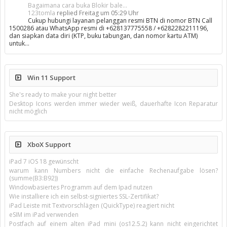
Bagaimana cara buka Blokir bale...
123tomla
replied
Freitag um 05:29 Uhr
Cukup hubungi layanan pelanggan resmi BTN di nomor BTN Call
1500286 atau WhatsApp resmi di +628137775558 / +6282282211196,
dan siapkan data diri (KTP, buku tabungan, dan nomor kartu ATM)
untuk…
Win 11 Support
She's ready to make your night better
Desktop Icons werden immer wieder weiß, dauerhafte Icon Reparatur
nicht möglich
XboX Support
iPad 7 iOS 18 gewünscht
warum kann Numbers nicht die einfache Rechenaufgabe lösen?
(summe(B3:B92))
Windowbasiertes Programm auf dem Ipad nutzen
Wie installiere ich ein selbst-signiertes SSL-Zertifikat?
iPad Leiste mit Textvorschlägen (QuickType) reagiert nicht
eSIM im iPad verwenden
Postfach auf einem alten iPad mini (os12.5.2) kann nicht eingerichtet