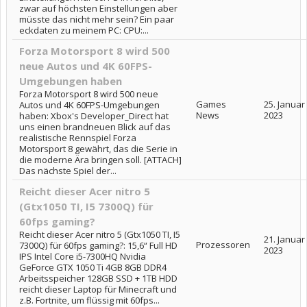
zwar auf höchsten Einstellungen aber
müsste das nicht mehr sein? Ein paar
eckdaten zu meinem PC: CPU:...
Forza Motorsport 8 wird 500
neue Autos und 4K 60FPS-
Umgebungen haben
Forza Motorsport 8 wird 500 neue
Games
25. Januar
Autos und 4K 60FPS-Umgebungen
News
2023
haben: Xbox's Developer_Direct hat
uns einen brandneuen Blick auf das
realistische Rennspiel Forza
Motorsport 8 gewährt, das die Serie in
die moderne Ära bringen soll. [ATTACH]
Das nächste Spiel der...
Reicht dieser Acer nitro 5
(Gtx1050 TI, I5 7300Q) für
60fps gaming?
Reicht dieser Acer nitro 5 (Gtx1050 TI, I5
21. Januar
Prozessoren
7300Q) für 60fps gaming?: 15,6“ Full HD
2023
IPS Intel Core i5-7300HQ Nvidia
GeForce GTX 1050 Ti 4GB 8GB DDR4
Arbeitsspeicher 128GB SSD + 1TB HDD
reicht dieser Laptop für Minecraft und
z.B. Fortnite, um flüssig mit 60fps...