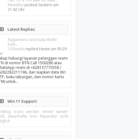
1&1 TV: IPTV-Paket für viele...
NewsBot
posted
Gestern um
21:42 Uhr
Latest Replies
Bagaimana cara buka Blokir
bale...
123tomla
replied
Heute um 05:29
hr
ukup hubungi layanan pelanggan resmi
TN di nomor BTN Call 1500286 atau
hatsApp resmi di +628137775558 /
6282282211196, dan siapkan data diri
KTP, buku tabungan, dan nomor kartu
TM) untuk…
Win 11 Support
esktop Icons werden immer wieder
eiß, dauerhafte Icon Reparatur nicht
öglich