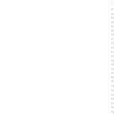
i
w
R
W
I
Wi
SS
i
(Q
e
P
(o
Ap
is
G
a
M
d
U
S
H
Ke
D
la
A