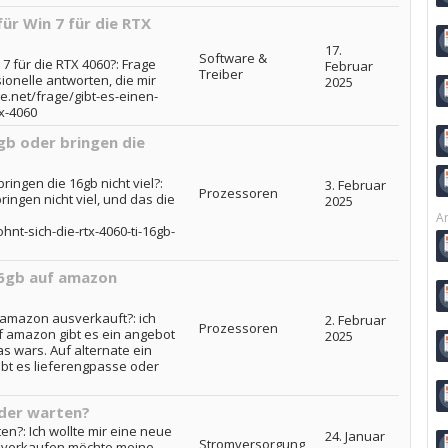
für Win 7 für die RTX
17.
Software &
 7 für die RTX 4060?: Frage
Februar
Treiber
ionelle antworten, die mir
2025
e.net/frage/gibt-es-einen-
tx-4060
6gb oder bringen die
bringen die 16gb nicht viel?:
3. Februar
Prozessoren
ringen nicht viel, und das die
2025
Ar
hnt-sich-die-rtx-4060-ti-16gb-
 16gb auf amazon
f amazon ausverkauft?: ich
2. Februar
Prozessoren
uf amazon gibt es ein angebot
2025
as wars. Auf alternate ein
ibt es lieferengpasse oder
oder warten?
en?: Ich wollte mir eine neue
24. Januar
Stromversorgung
ne verkaufen möchte meine