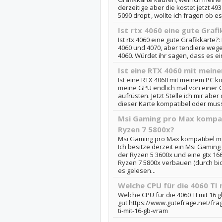
derzeitige aber die kostet jetzt 49
5090 dropt , wollte ich fragen ob es 
Ist rtx 4060 eine gute Graf
Ist rtx 4060 eine gute Grafikkarte?
4060 und 4070, aber tendiere weg
4060. Würdet ihr sagen, dass es ein
Ist eine RTX 4060 mit mein
Ist eine RTX 4060 mit meinem PC ko
meine GPU endlich mal von einer 
aufrüsten. Jetzt Stelle ich mir aber 
dieser Karte kompatibel oder muss
Msi Gaming pro Max kompat
Ryzen 7 5800x?
Msi Gaming pro Max kompatibel mi
Ich besitze derzeit ein Msi Gamin
der Ryzen 5 3600x und eine gtx 16
Ryzen 7 5800x verbauen (durch bio
es gelesen...
Welche CPU für die 4060 TI
Welche CPU für die 4060 TI mit 16 
gut https://www.gutefrage.net/fra
ti-mit-16-gb-vram