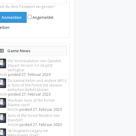
ast du dein Passwort vergessen?
Angemeldet
leiben
Game News
Die Vorinstallation von Genshin
Impact Version 3.5 ist jetzt
verfügbar
ticle
posted
27. Februar 2023
Du kannst Kelvin und andere NPCs
in Sons of the forest mit diesem
einfachen Befehl klonen
ticle
posted
27. Februar 2023
Wachsen Sons of the forest-
Bäume nach?
Article
posted
27. Februar 2023
Sons of the forest Modern Axe
Standort
Article
posted
27. Februar 2023
Ist Hogwarts-Legacy ein
Mehrspieler-Spiel?