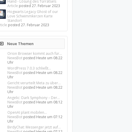
Hand - Lösung des Türrätsels
Article
posted
27. Februar 2023
Hogwarts Legacy Ghost of our
Love Schwimmkerzen Karte
Standort
ticle
posted
27. Februar 2023
Neue Themen
Orion Browser kommt auch für...
NewsBot
posted
Heute um 08:22
Uhr
WordPress 7.0.3 schließt...
NewsBot
posted
Heute um 08:22
Uhr
Gericht verurteilt Meta zu über...
NewsBot
posted
Heute um 08:22
Uhr
Angelic: Dark Symphony – Der...
NewsBot
posted
Heute um 08:12
Uhr
OpenAI plant mobilen...
NewsBot
posted
Heute um 07:12
Uhr
BirdyChat: Messenger jetzt auf...
NewsBot
posted
Heute um 07:12