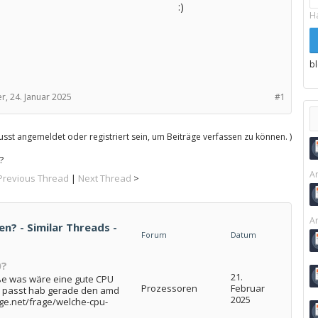
:)
H
b
r,
24. Januar 2025
#1
sst angemeldet oder registriert sein, um Beiträge verfassen zu können. )
?
Ar
Previous Thread
|
Next Thread
>
Ar
n? - Similar Threads -
Forum
Datum
0?
21.
üße was wäre eine gute CPU
Prozessoren
Februar
n passt hab gerade den amd
2025
ge.net/frage/welche-cpu-