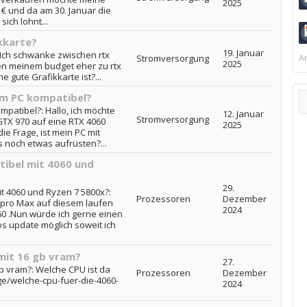
2025
3 € und da am 30. Januar die
sich lohnt...
ikkarte?
19. Januar
: Ich schwanke zwischen rtx
Stromversorgung
Ar
2025
en meinem budget eher zu rtx
e gute Grafikkarte ist?...
em PC kompatibel?
mpatibel?: Hallo, ich möchte
12. Januar
Stromversorgung
GTX 970 auf eine RTX 4060
2025
die Frage, ist mein PC mit
 noch etwas aufrüsten?...
ibel mit 4060 und
29.
t 4060 und Ryzen 7 5800x?:
Prozessoren
Dezember
g pro Max auf diesem laufen
2024
60 .Nun würde ich gerne einen
s update möglich soweit ich
 mit 16 gb vram?
27.
gb vram?: Welche CPU ist da
Prozessoren
Dezember
ge/welche-cpu-fuer-die-4060-
2024