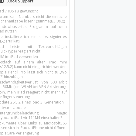
XboX Support
Pad 7 iOS 18 gewünscht
arum kann Numbers nicht die einfache
echenaufgabe lösen? (summe(B3:B92))
indowbasiertes Programm auf dem
pad nutzen
e installiere ich ein selbst-signiertes
L-Zertifikat?
Pad Leiste mit Textvorschlägen
uickType) reagiert nicht
SIM im iPad verwenden
ostfach auf einem alten iPad mini
s12.5.2) kann nicht eingerichtet werden
ple Pencil Pro lässt sich nicht zu „Wo
t?“ hinzufügen
eschwindigkeitsverlust (von 800 Mbit
uf 50Mbit) im WLAN bei VPN Aktivierung
oin, mein iPad reagiert nicht mehr auf
ie fingersteuerung
pdate 26.5.2 eines ipad 3. Generation
oftware-Update
intergrundbeleuchtung Magic
yboard iPad Air 11’’ M4 einschalten?
okumente über Links zu Microsoft365
ssen sich in iPad u. iPhone nicht öffnen
ppleCare Verlängerung