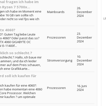
al fragen ich habe im
 Ryzen 7 5700x...
26.
agen ich habe im Moment eine
Mainboards
Dezember
abe 16 GB ram sollte ich
2024
U
der nicht so viel fps wie ich
Rtx 4060?
23.
0?: Guten Tag liebe Leute
Prozessoren
Dezember
tx 4060? Oder passt das so?
2024
 RTX 4060 GIGABYTE OC
i5-11400f...
klich so schlecht.?
10.
schlecht.?: Hallo, ich baue mir
Stromversorgung
Dezember
sammen, und da ich leider
2024
immer auf dem Preis schauen,
h eine Grafikkarte...
 soll ich kaufen für
ch kaufen für eine 4060?:
16. Juni
Prozessoren
den habe momentan eine 4060
2024
Core Processor. Welchen
mir kaufen ? um optimale