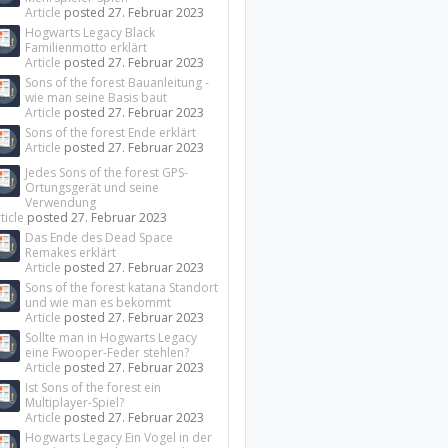
Article
posted
27. Februar 2023
Hogwarts Legacy Black
Familienmotto erklärt
Article
posted
27. Februar 2023
Sons of the forest Bauanleitung -
wie man seine Basis baut
Article
posted
27. Februar 2023
Sons of the forest Ende erklärt
Article
posted
27. Februar 2023
Jedes Sons of the forest GPS-
Ortungsgerät und seine
Verwendung
ticle
posted
27. Februar 2023
Das Ende des Dead Space
Remakes erklärt
Article
posted
27. Februar 2023
Sons of the forest katana Standort
und wie man es bekommt
Article
posted
27. Februar 2023
Sollte man in Hogwarts Legacy
eine Fwooper-Feder stehlen?
Article
posted
27. Februar 2023
Ist Sons of the forest ein
Multiplayer-Spiel?
Article
posted
27. Februar 2023
Hogwarts Legacy Ein Vogel in der