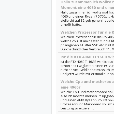
Hallo zusammen ich wollte m
Moment eine 4060 und einen
Hallo zusammen ich wollte mal fr
4060 und einen Ryzen 7 5700x...: H
vielleicht auf 32 geb gehen habe lei
erhofft hatte...
Welchen Prozessor für die 
Welchen Prozessor für die Rtx 406
welche cpu ist am besten für die R
pc angaben 4 Lüfter SSD etc. halt
Durchschnittlicher Verbrauch 115 W 
Ist die RTX 4060 TI 16GB wir
Ist die RTX 4060 TI 16GB wirklich so 
schon seit Ewigkeiten einen PC zu
nicht so viel Geld habe muss ich 
und jetzt würde mir erstmal nur noc
Welche Cpu und motherboard
eine 4060?
Welche Cpu und motherboard soll i
Also ich möchte meinen Pc upgra
und einen AMD Ryzen 5 2600X Six-
Prozessor und Mainboard soll ich 
Leistung zu erzielen...