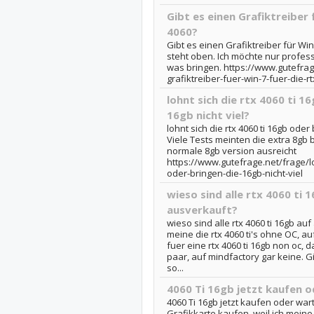
Gibt es einen Grafiktreiber 
4060?
Gibt es einen Grafiktreiber für Win
steht oben. Ich möchte nur profess
was bringen. https://www.gutefrag
grafiktreiber-fuer-win-7-fuer-die-r
lohnt sich die rtx 4060 ti 1
16gb nicht viel?
lohnt sich die rtx 4060 ti 16gb oder 
Viele Tests meinten die extra 8gb b
normale 8gb version ausreicht
https://www.gutefrage.net/frage/lo
oder-bringen-die-16gb-nicht-viel
wieso sind alle rtx 4060 ti
ausverkauft?
wieso sind alle rtx 4060 ti 16gb au
meine die rtx 4060 ti's ohne OC, a
fuer eine rtx 4060 ti 16gb non oc, d
paar, auf mindfactory gar keine. G
so...
4060 Ti 16gb jetzt kaufen 
4060 Ti 16gb jetzt kaufen oder wart
Grafikkarte kaufen, weil ich mei