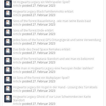
Ist Hogwarts-Legacy ein Mehrspieler-Spiel?
Article
posted
27. Februar 2023
Hogwarts Legacy Black Familienmotto erklärt
Article
posted
27. Februar 2023
Sons of the forest Bauanleitung - wie man seine Basis baut
Article
posted
27. Februar 2023
Sons of the forest Ende erklärt
Article
posted
27. Februar 2023
Jedes Sons of the forest GPS-Ortungsgerät und seine Verwendung
Article
posted
27. Februar 2023
Das Ende des Dead Space Remakes erklärt
Article
posted
27. Februar 2023
Sons of the forest katana Standort und wie man es bekommt
Article
posted
27. Februar 2023
Sollte man in Hogwarts Legacy eine Fwooper-Feder stehlen?
Article
posted
27. Februar 2023
Ist Sons of the forest ein Multiplayer-Spiel?
Article
posted
27. Februar 2023
Hogwarts Legacy Ein Vogel in der Hand - Lösung des Türrätsels
Article
posted
27. Februar 2023
Hogwarts Legacy Ghost of our Love Schwimmkerzen Karte
Standort
Article
posted
27. Februar 2023