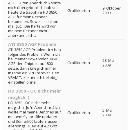
AGP: Guten Abend! Ich könnte
mich übergeben! Ich hab seit
9. Oktober
Grafikkarten
heute die Sapphire HD 3850
2009
AGP für mein Rechner
bekommen. Soweit ist schon
mal gut... Die Karte wird von
meinem Rechner nicht
anerkannt. Ich...
ATI 3850 AGP Problem
ATI 3850 AGP Problem: Ich hab
folgendes Problem: Wenn ich
bei meiner Powercolor 3850
28. Mai
Grafikkarten
AGP den Chiptakt auf 800
2009
setze, dann krieg ich immer
Ingame ein VPU recover. Den
VRAM Takt kann ich beliebig
einstellen ohne...
HD 3850 - OC nicht mehr
möglich :(
HD 3850 - OC nicht mehr
möglich :(: Jo 'n Abend ihr ;) ich
5. Mai
wollte mal meine Benches auf
Grafikkarten
2009
meinem Sysprofile updaten
und 3dmark06 laufen lassen,
allerdings OCed auf 4.2 Ghz