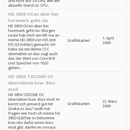
und nicht auf 3.6 Ghz, wie der
aktuelle Stand ist. CPU...
HD 3850 OCen aber bei
Furemark geht nix
HD 3850 OCen aber bei
Furemark geht nix: Morgen
Leute hab mich am WE ma an
1. April
meine HD 3850 von HIS (mit
Grafikkarten
2009
ICE-Q3 Kühler) gemacht. Ich
habe sie mit demm CCC
übertaktet un das sagt auch
das der Wert von Core:810
und Speicher von 1020
gehen...
HD 3850 T2D256E OC
übertakten bzw. Bios-
mod
HD 3850 T2D256E OC
übertakten bzw. Bios-mod: Hi
22. März
Grafikkarten
kennt sich jemand gut mit
2009
Graka-oc aus? wollt mal
fragen wie hoch ich meine hd
3850 t2d256e oc bekomme
bzw obs dafür einen bios-
mod gibt. danke im vorraus