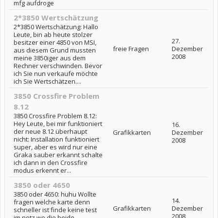
mfg aufdroge
2*3850 Wertschätzung
2*3850 Wertschätzung: Hallo
Leute, bin ab heute stolzer
27.
besitzer einer 4850 von MSI,
freie Fragen
Dezember
aus diesem Grund mussten
2008
meine 3850iger aus dem
Rechner verschwinden. Bevor
ich Sie nun verkaufe möchte
ich Sie Wertschätzen....
3850 Crossfire Problem
8.12
3850 Crossfire Problem 8.12:
Hey Leute, bei mir funktioniert
16.
der neue 8.12 überhaupt
Grafikkarten
Dezember
nicht: Installation funktioniert
2008
super, aber es wird nur eine
Graka sauber erkannt schalte
ich dann in den Crossfire
modus erkennt er...
3850 oder 4650
3850 oder 4650: huhu Wollte
14.
fragen welche karte denn
Grafikkarten
Dezember
schneller ist finde keine test
2008
im netz wo die beide