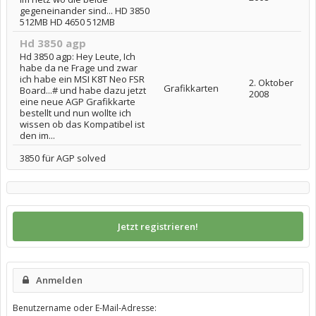
gegeneinander sind... HD 3850
512MB HD 4650 512MB
Hd 3850 agp
Hd 3850 agp: Hey Leute, Ich
habe da ne Frage und zwar
ich habe ein MSI K8T Neo FSR
2. Oktober
Grafikkarten
Board...# und habe dazu jetzt
2008
eine neue AGP Grafikkarte
bestellt und nun wollte ich
wissen ob das Kompatibel ist
den im...
3850 für AGP solved
Jetzt registrieren!
Anmelden
Benutzername oder E-Mail-Adresse: