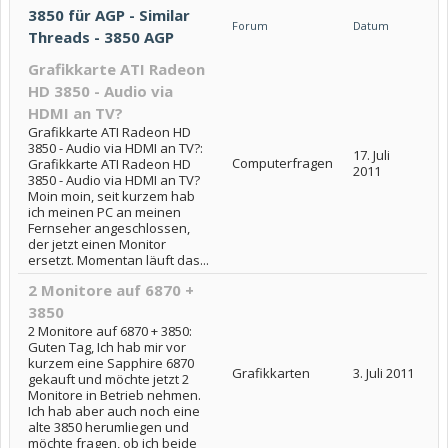
3850 für AGP - Similar
Forum
Datum
Threads - 3850 AGP
Grafikkarte ATI Radeon
HD 3850 - Audio via
HDMI an TV?
Grafikkarte ATI Radeon HD
3850 - Audio via HDMI an TV?:
17. Juli
Computerfragen
Grafikkarte ATI Radeon HD
2011
3850 - Audio via HDMI an TV?
Moin moin, seit kurzem hab
ich meinen PC an meinen
Fernseher angeschlossen,
der jetzt einen Monitor
ersetzt. Momentan läuft das...
2 Monitore auf 6870 +
3850
2 Monitore auf 6870 + 3850:
Guten Tag, Ich hab mir vor
kurzem eine Sapphire 6870
Grafikkarten
3. Juli 2011
gekauft und möchte jetzt 2
Monitore in Betrieb nehmen.
Ich hab aber auch noch eine
alte 3850 herumliegen und
möchte fragen, ob ich beide