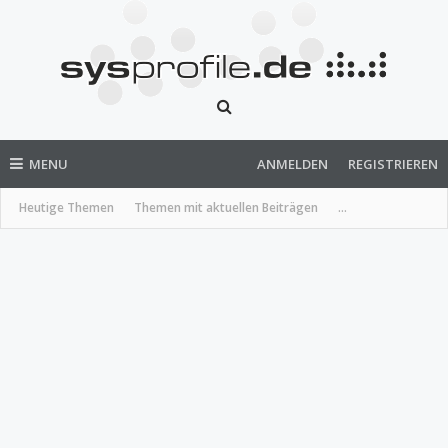
MENU
ANMELDEN
REGISTRIEREN
Heutige Themen
Themen mit aktuellen Beiträgen
...