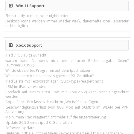
Win 11 Support
She's ready to make your night better
Desktop Icons werden immer wieder weiß, dauerhafte Icon Reparatur
nicht möglich
XboX Support
iPad 7 iOS 18 gewünscht
warum kann Numbers nicht die einfache Rechenaufgabe lösen?
(summe(B3:B92))
Windowbasiertes Programm auf dem Ipad nutzen
Wie installiere ich ein selbst-signiertes SSL-Zertifikat?
iPad Leiste mit Textvorschlägen (QuickType) reagiert nicht
eSIM im iPad verwenden
Postfach auf einem alten iPad mini (os12.5.2) kann nicht eingerichtet
werden
Apple Pencil Pro lässt sich nicht zu „Wo ist?“ hinzufügen
Geschwindigkeitsverlust (von 800 Mbit auf 50Mbit) im WLAN bei VPN
Aktivierung
Moin, mein iPad reagiert nicht mehr auf die fingersteuerung
Update 26.5.2 eines ipad 3. Generation
Software-Update
Hintergrundbeleuchtung Magic Keyboard iPad Air 11’’ M4 einschalten?