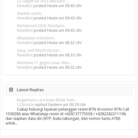
22 GiByte für circa 460 Euro:...
NewsBot
posted
Heute um 09:43 Uhr
Starlink räumt...
NewsBot
posted
Heute um 09:43 Uhr
Wohntrend 2026: FlexiSpot...
NewsBot
posted
Heute um 09:43 Uhr
WhatsApp erleichtert...
NewsBot
posted
Heute um 08:32 Uhr
Saug- und Wischroboter:...
NewsBot
posted
Heute um 08:32 Uhr
Windows 11 gegen Linux: Was...
NewsBot
posted
Heute um 06:32 Uhr
Latest Replies
Bagaimana cara buka Blokir bale...
123tomla
replied
Gestern um 05:29 Uhr
Cukup hubungi layanan pelanggan resmi BTN di nomor BTN Call
1500286 atau WhatsApp resmi di +628137775558 / +6282282211196,
dan siapkan data diri (KTP, buku tabungan, dan nomor kartu ATM)
untuk…