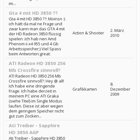
im...
Gta 4 mit HD 3850 ??
Gta 4 mit HD 3850 ??: Moinsn :)
ich hätt da mal ne Frage und
zwar kann man das GTA 4 mit
2. März
Action & Shooter
der HD Radeon 3850 flüssig
2010
spielen .Ich hab nen Amd
Phenom ii x4 955 und 4 Gb
Arbeitsspeicher;) Viel Spass
beim Antworten:great:
ATI Radeon HD 3850 256
Mb Crossfire sinnvoll?
ATI Radeon HD 3850 256 Mb
Crossfire sinnvoll?: Hey @ all!
8.
Ich habe eine dringende
Grafikkarten
Dezember
Frage. Ich habe derzeit in
2009
meinem PC eine ATI Graka
(siehe Titel) im Single Modus
laufen. Diese ist aber wegen
dem geringem Speicher nicht
gut zum Zocken...
Ati Treiber - Sapphire
HD 3850 AGP
Ati Treiber - Sapphire HD 3850