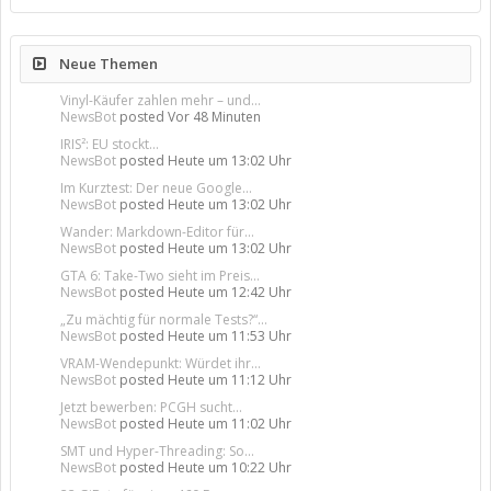
Neue Themen
Vinyl-Käufer zahlen mehr – und...
NewsBot
posted
Vor 48 Minuten
IRIS²: EU stockt...
NewsBot
posted
Heute um 13:02 Uhr
Im Kurztest: Der neue Google...
NewsBot
posted
Heute um 13:02 Uhr
Wander: Markdown-Editor für...
NewsBot
posted
Heute um 13:02 Uhr
GTA 6: Take-Two sieht im Preis...
NewsBot
posted
Heute um 12:42 Uhr
„Zu mächtig für normale Tests?“...
NewsBot
posted
Heute um 11:53 Uhr
VRAM-Wendepunkt: Würdet ihr...
NewsBot
posted
Heute um 11:12 Uhr
Jetzt bewerben: PCGH sucht...
NewsBot
posted
Heute um 11:02 Uhr
SMT und Hyper-Threading: So...
NewsBot
posted
Heute um 10:22 Uhr