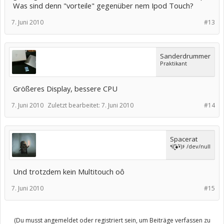
Was sind denn "vorteile" gegenüber nem Ipod Touch?
7. Juni 2010
#13
Sanderdrummer
Praktikant
Größeres Display, bessere CPU
7. Juni 2010
Zuletzt bearbeitet:
7. Juni 2010
#14
Spacerat
٩(̾●̮̮̃̾•̃̾)۶ /dev/null
Und trotzdem kein Multitouch oô
7. Juni 2010
#15
(Du musst angemeldet oder registriert sein, um Beiträge verfassen zu