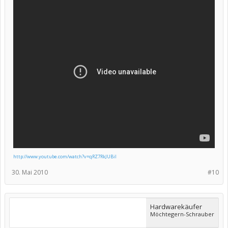
http://www.youtube.com/watch?v=qRZ7RkJUBiI
30. Mai 2010
#10
Hardwarekäufer
Möchtegern-Schrauber