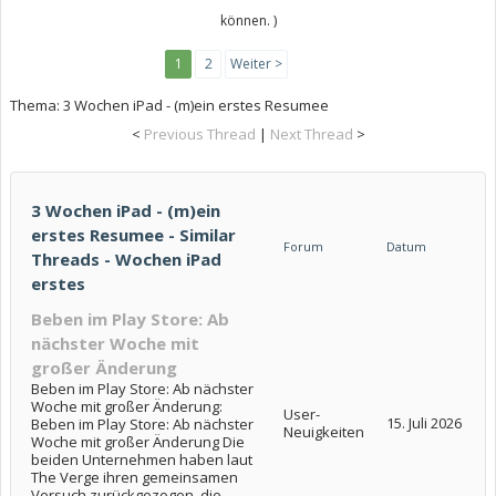
können. )
1
2
Weiter >
Thema:
3 Wochen iPad - (m)ein erstes Resumee
<
Previous Thread
|
Next Thread
>
3 Wochen iPad - (m)ein
erstes Resumee - Similar
Forum
Datum
Threads - Wochen iPad
erstes
Beben im Play Store: Ab
nächster Woche mit
großer Änderung
Beben im Play Store: Ab nächster
Woche mit großer Änderung:
User-
15. Juli 2026
Beben im Play Store: Ab nächster
Neuigkeiten
Woche mit großer Änderung Die
beiden Unternehmen haben laut
The Verge ihren gemeinsamen
Versuch zurückgezogen, die