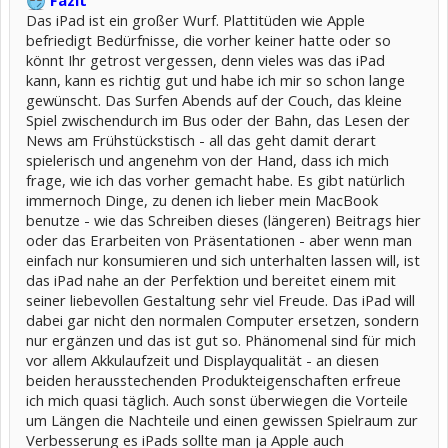
Fazit
Das iPad ist ein großer Wurf. Plattitüden wie Apple
befriedigt Bedürfnisse, die vorher keiner hatte oder so
könnt Ihr getrost vergessen, denn vieles was das iPad
kann, kann es richtig gut und habe ich mir so schon lange
gewünscht. Das Surfen Abends auf der Couch, das kleine
Spiel zwischendurch im Bus oder der Bahn, das Lesen der
News am Frühstückstisch - all das geht damit derart
spielerisch und angenehm von der Hand, dass ich mich
frage, wie ich das vorher gemacht habe. Es gibt natürlich
immernoch Dinge, zu denen ich lieber mein MacBook
benutze - wie das Schreiben dieses (längeren) Beitrags hier
oder das Erarbeiten von Präsentationen - aber wenn man
einfach nur konsumieren und sich unterhalten lassen will, ist
das iPad nahe an der Perfektion und bereitet einem mit
seiner liebevollen Gestaltung sehr viel Freude. Das iPad will
dabei gar nicht den normalen Computer ersetzen, sondern
nur ergänzen und das ist gut so. Phänomenal sind für mich
vor allem Akkulaufzeit und Displayqualität - an diesen
beiden herausstechenden Produkteigenschaften erfreue
ich mich quasi täglich. Auch sonst überwiegen die Vorteile
um Längen die Nachteile und einen gewissen Spielraum zur
Verbesserung es iPads sollte man ja Apple auch