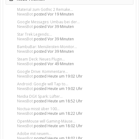
Material zum Gothic 2 Remake...
NewsBot
posted
Vor 19 Minuten
Google Messages: Umbau bei der...
NewsBot
posted
Vor 39 Minuten
Star Trek Legends:...
NewsBot
posted
Vor 39 Minuten
BambuBar: Menüleisten-Monitor...
NewsBot
posted
Vor 39 Minuten
Steam Deck: Neues Plugin...
NewsBot
posted
Vor 49 Minuten
Google Drive: Kommentare...
NewsBot
posted
Heute um 19:02 Uhr
Android: Google will Tap to...
NewsBot
posted
Heute um 19:02 Uhr
Nvidia DGX Spark: Lüfter...
NewsBot
posted
Heute um 18:52 Uhr
Noctua misst über 100...
NewsBot
posted
Heute um 18:22 Uhr
OpenMouse will Gaming-Mäuse...
NewsBot
posted
Heute um 18:02 Uhr
Adobe mit neuem...
NewsBot
posted
Heute um 18:02 Uhr