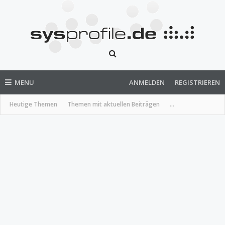
MENU
ANMELDEN
REGISTRIEREN
Heutige Themen
Themen mit aktuellen Beiträgen
...