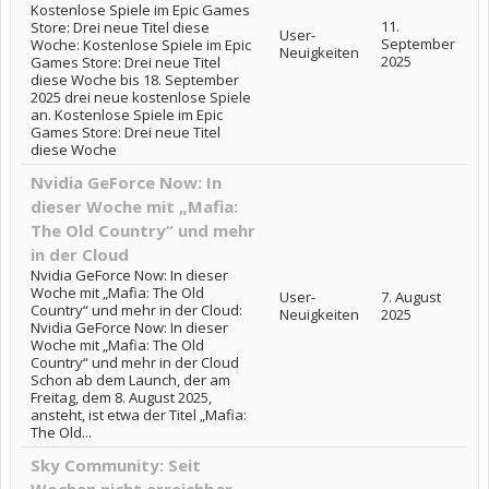
Kostenlose Spiele im Epic Games
11.
Store: Drei neue Titel diese
User-
September
Woche: Kostenlose Spiele im Epic
Neuigkeiten
2025
Games Store: Drei neue Titel
diese Woche bis 18. September
2025 drei neue kostenlose Spiele
an. Kostenlose Spiele im Epic
Games Store: Drei neue Titel
diese Woche
Nvidia GeForce Now: In
dieser Woche mit „Mafia:
The Old Country“ und mehr
in der Cloud
Nvidia GeForce Now: In dieser
Woche mit „Mafia: The Old
User-
7. August
Country“ und mehr in der Cloud:
Neuigkeiten
2025
Nvidia GeForce Now: In dieser
Woche mit „Mafia: The Old
Country“ und mehr in der Cloud
Schon ab dem Launch, der am
Freitag, dem 8. August 2025,
ansteht, ist etwa der Titel „Mafia:
The Old...
Sky Community: Seit