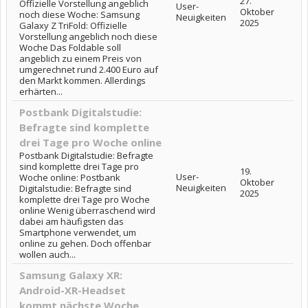
27.
Offizielle Vorstellung angeblich
User-
Oktober
noch diese Woche: Samsung
Neuigkeiten
2025
Galaxy Z TriFold: Offizielle
Vorstellung angeblich noch diese
Woche Das Foldable soll
angeblich zu einem Preis von
umgerechnet rund 2.400 Euro auf
den Markt kommen. Allerdings
erhärten...
Postbank Digitalstudie:
Befragte sind komplette
drei Tage pro Woche online
Postbank Digitalstudie: Befragte
sind komplette drei Tage pro
19.
User-
Woche online: Postbank
Oktober
Neuigkeiten
Digitalstudie: Befragte sind
2025
komplette drei Tage pro Woche
online Wenig überraschend wird
dabei am häufigsten das
Smartphone verwendet, um
online zu gehen. Doch offenbar
wollen auch...
Samsung Galaxy XR:
Android-XR-Headset
kommt nächste Woche