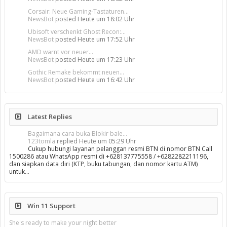
Corsair: Neue Gaming-Tastaturen...
NewsBot
posted
Heute um 18:02 Uhr
Ubisoft verschenkt Ghost Recon:...
NewsBot
posted
Heute um 17:52 Uhr
AMD warnt vor neuer...
NewsBot
posted
Heute um 17:23 Uhr
Gothic Remake bekommt neuen...
NewsBot
posted
Heute um 16:42 Uhr
Latest Replies
Bagaimana cara buka Blokir bale...
123tomla
replied
Heute um 05:29 Uhr
Cukup hubungi layanan pelanggan resmi BTN di nomor BTN Call
1500286 atau WhatsApp resmi di +628137775558 / +6282282211196,
dan siapkan data diri (KTP, buku tabungan, dan nomor kartu ATM)
untuk…
Win 11 Support
She's ready to make your night better