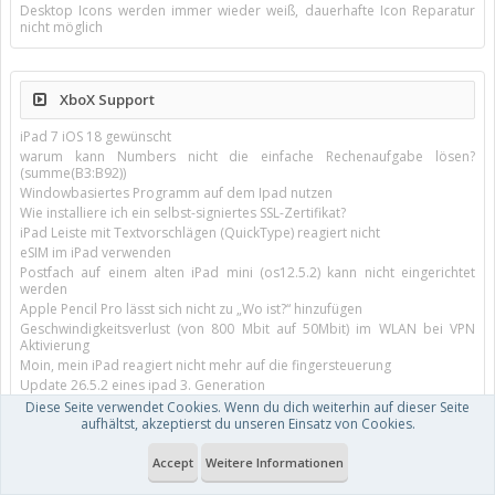
Desktop Icons werden immer wieder weiß, dauerhafte Icon Reparatur
nicht möglich
XboX Support
iPad 7 iOS 18 gewünscht
warum kann Numbers nicht die einfache Rechenaufgabe lösen?
(summe(B3:B92))
Windowbasiertes Programm auf dem Ipad nutzen
Wie installiere ich ein selbst-signiertes SSL-Zertifikat?
iPad Leiste mit Textvorschlägen (QuickType) reagiert nicht
eSIM im iPad verwenden
Postfach auf einem alten iPad mini (os12.5.2) kann nicht eingerichtet
werden
Apple Pencil Pro lässt sich nicht zu „Wo ist?“ hinzufügen
Geschwindigkeitsverlust (von 800 Mbit auf 50Mbit) im WLAN bei VPN
Aktivierung
Moin, mein iPad reagiert nicht mehr auf die fingersteuerung
Update 26.5.2 eines ipad 3. Generation
Software-Update
Diese Seite verwendet Cookies. Wenn du dich weiterhin auf dieser Seite
aufhältst, akzeptierst du unseren Einsatz von Cookies.
Hintergrundbeleuchtung Magic Keyboard iPad Air 11’’ M4 einschalten?
Dokumente über Links zu Microsoft365 lassen sich in iPad u. iPhone nicht
öffnen
Accept
Weitere Informationen
AppleCare Verlängerung