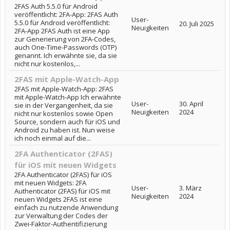
2FAS Auth 5.5.0 für Android
veröffentlicht: 2FA-App: 2FAS Auth
User-
5.5.0 für Android veröffentlicht:
20. Juli 2025
Neuigkeiten
2FA-App 2FAS Auth ist eine App
zur Generierung von 2FA-Codes,
auch One-Time-Passwords (OTP)
genannt. Ich erwähnte sie, da sie
nicht nur kostenlos,...
2FAS mit Apple-Watch-App
2FAS mit Apple-Watch-App: 2FAS
mit Apple-Watch-App Ich erwähnte
User-
30. April
sie in der Vergangenheit, da sie
Neuigkeiten
2024
nicht nur kostenlos sowie Open
Source, sondern auch für iOS und
Android zu haben ist. Nun weise
ich noch einmal auf die...
2FA Authenticator (2FAS)
für iOS mit neuen Widgets
2FA Authenticator (2FAS) für iOS
mit neuen Widgets: 2FA
User-
3. März
Authenticator (2FAS) für iOS mit
Neuigkeiten
2024
neuen Widgets 2FAS ist eine
einfach zu nutzende Anwendung
zur Verwaltung der Codes der
Zwei-Faktor-Authentifizierung