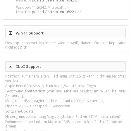
NewsBot
posted
Gestern um 16:42 Uhr
Windows 11 26H2: Microsoft...
NewsBot
posted
Gestern um 16:22 Uhr
Win 11 Support
Desktop Icons werden immer wieder weiß, dauerhafte Icon Reparatur
nicht möglich
XboX Support
Postfach auf einem alten iPad mini (os12.5.2) kann nicht eingerichtet
werden
Apple Pencil Pro lässt sich nicht zu „Wo ist?“ hinzufügen
Geschwindigkeitsverlust (von 800 Mbit auf 50Mbit) im WLAN bei VPN
Aktivierung
Moin, mein iPad reagiert nicht mehr auf die fingersteuerung
Update 26.5.2 eines ipad 3. Generation
Software-Update
Hintergrundbeleuchtung Magic Keyboard iPad Air 11’’ M4 einschalten?
Dokumente über Links zu Microsoft365 lassen sich in iPad u. iPhone nicht
öffnen