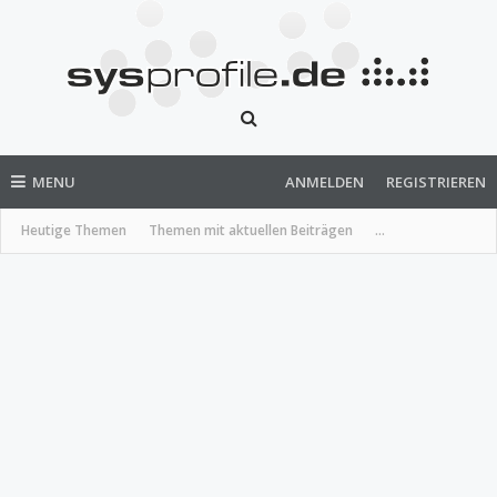
MENU
ANMELDEN
REGISTRIEREN
Heutige Themen
Themen mit aktuellen Beiträgen
...