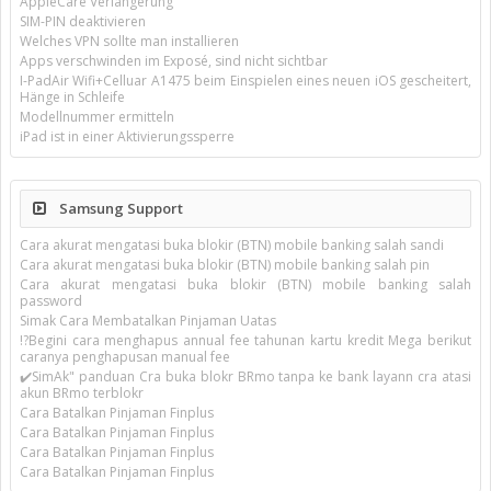
AppleCare Verlängerung
SIM-PIN deaktivieren
Welches VPN sollte man installieren
Apps verschwinden im Exposé, sind nicht sichtbar
I-PadAir Wifi+Celluar A1475 beim Einspielen eines neuen iOS gescheitert,
Hänge in Schleife
Modellnummer ermitteln
iPad ist in einer Aktivierungssperre
Samsung Support
Cara akurat mengatasi buka blokir (BTN) mobile banking salah sandi
Cara akurat mengatasi buka blokir (BTN) mobile banking salah pin
Cara akurat mengatasi buka blokir (BTN) mobile banking salah
password
Simak Cara Membatalkan Pinjaman Uatas
!?Begini cara menghapus annual fee tahunan kartu kredit Mega berikut
caranya penghapusan manual fee
✔️SimAk" panduan Cra buka blokr BRmo tanpa ke bank layann cra atasi
akun BRmo terblokr
Cara Batalkan Pinjaman Finplus
Cara Batalkan Pinjaman Finplus
Cara Batalkan Pinjaman Finplus
Cara Batalkan Pinjaman Finplus