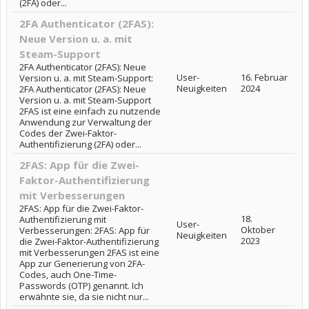
(2FA) oder...
2FA Authenticator (2FAS):
Neue Version u. a. mit
Steam-Support
2FA Authenticator (2FAS): Neue
User-
16. Februar
Version u. a. mit Steam-Support:
Neuigkeiten
2024
2FA Authenticator (2FAS): Neue
Version u. a. mit Steam-Support
2FAS ist eine einfach zu nutzende
Anwendung zur Verwaltung der
Codes der Zwei-Faktor-
Authentifizierung (2FA) oder...
2FAS: App für die Zwei-
Faktor-Authentifizierung
mit Verbesserungen
2FAS: App für die Zwei-Faktor-
18.
Authentifizierung mit
User-
Oktober
Verbesserungen: 2FAS: App für
Neuigkeiten
2023
die Zwei-Faktor-Authentifizierung
mit Verbesserungen 2FAS ist eine
App zur Generierung von 2FA-
Codes, auch One-Time-
Passwords (OTP) genannt. Ich
erwähnte sie, da sie nicht nur...