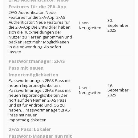
Features für die 2FA-App
2FAS Authenticator: Neue
Features für die 2FA-App: 2FAS
30.
Authenticator: Neue Features für
User-
September
die 2FA-App Die Entwickler haben
Neuigkeiten
2025
sich die Rückmeldungen der
Nutzer zu Herzen genommen und
packen jetzt mehr Möglichkeiten
in die Anwendung. Ab sofort
lassen...
Passwortmanager: 2FAS
Pass mit neuen
Importmöglichkeiten
Passwortmanager: 2FAS Pass mit
19.
neuen Importmöglichkeiten:
User-
September
Passwortmanager: 2FAS Pass mit
Neuigkeiten
2025
neuen Importmöglichkeiten Der
hört auf den Namen 2FAS Pass
und ist für Android und iOS zu
haben. . Passwortmanager: 2FAS
Pass mit neuen
Importmöglichkeiten
2FAS Pass: Lokaler
Passwort-Manager nun mit