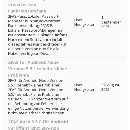
erweitertem
Funktionsumfang
2FAS Pass: Lokaler Passwort-
1.
User-
Manager nun mit erweitertem
September
Neuigkeiten
Funktionsumfang: 2FAS Pass:
2025
Lokaler Passwort-Manager nun
mit erweitertem Funktionsumfang
Nach einem Soft-Launch im Juli
dieses Jahres (wir berichteten) ist
die neue Version nun für alle
Nutzer verfügbar. Die...
2FAS für Android: Neue
Version 5.5.1 behebt kleine
Probleme
2FAS für Android: Neue Version
User-
27. August
5.5.1 behebt kleine Probleme:
Neuigkeiten
2025
2FAS für Android: Neue Version
5.5.1 behebt kleine Probleme
Version 5.5.1 konzentriert sich auf
die Behebung von Fehlern, die
einige Nutzer bei der Verwendung
nicht-lateinischer Schriftzeichen...
2FAS Auth 5.5.0 für Android
veröffentlicht: 2FA-App