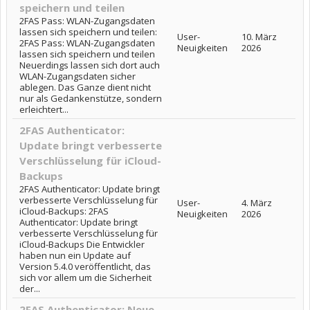
speichern und teilen
2FAS Pass: WLAN-Zugangsdaten
lassen sich speichern und teilen:
User-
10. März
2FAS Pass: WLAN-Zugangsdaten
Neuigkeiten
2026
lassen sich speichern und teilen
Neuerdings lassen sich dort auch
WLAN-Zugangsdaten sicher
ablegen. Das Ganze dient nicht
nur als Gedankenstütze, sondern
erleichtert...
2FAS Authenticator:
Update bringt verbesserte
Verschlüsselung für iCloud-
Backups
2FAS Authenticator: Update bringt
verbesserte Verschlüsselung für
User-
4. März
iCloud-Backups: 2FAS
Neuigkeiten
2026
Authenticator: Update bringt
verbesserte Verschlüsselung für
iCloud-Backups Die Entwickler
haben nun ein Update auf
Version 5.4.0 veröffentlicht, das
sich vor allem um die Sicherheit
der...
2FAS Authenticator: Neue