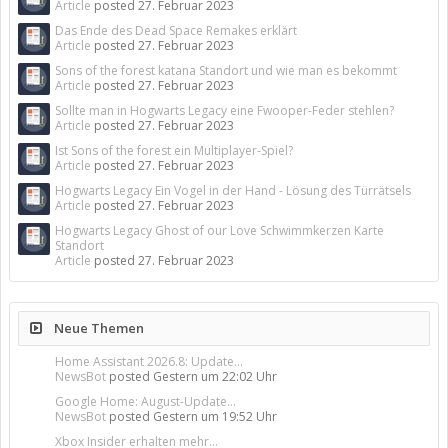
Article
posted
27. Februar 2023
Das Ende des Dead Space Remakes erklärt
Article
posted
27. Februar 2023
Sons of the forest katana Standort und wie man es bekommt
Article
posted
27. Februar 2023
Sollte man in Hogwarts Legacy eine Fwooper-Feder stehlen?
Article
posted
27. Februar 2023
Ist Sons of the forest ein Multiplayer-Spiel?
Article
posted
27. Februar 2023
Hogwarts Legacy Ein Vogel in der Hand - Lösung des Türrätsels
Article
posted
27. Februar 2023
Hogwarts Legacy Ghost of our Love Schwimmkerzen Karte
Standort
Article
posted
27. Februar 2023
Neue Themen
Home Assistant 2026.8: Update...
NewsBot
posted
Gestern um 22:02 Uhr
Google Home: August-Update...
NewsBot
posted
Gestern um 19:52 Uhr
Xbox Insider erhalten mehr...