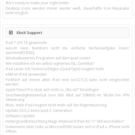
She's ready to make your night better
Desktop Icons werden immer wieder weiß, dauerhafte Icon Reparatur
nicht möglich
XboX Support
iPad 7 iOS 18 gewünscht
warum kann Numbers nicht die einfache Rechenaufgabe lösen?
(summe(B3:B92))
Windowbasiertes Programm auf dem Ipad nutzen
Wie installiere ich ein selbst-signiertes SSL-Zertifikat?
iPad Leiste mit Textvorschlägen (QuickType) reagiert nicht
eSIM im iPad verwenden
Postfach auf einem alten iPad mini (os12.5.2) kann nicht eingerichtet
werden
Apple Pencil Pro lässt sich nicht zu „Wo ist?“ hinzufügen
Geschwindigkeitsverlust (von 800 Mbit auf 50Mbit) im WLAN bei VPN
Aktivierung
Moin, mein iPad reagiert nicht mehr auf die fingersteuerung
Update 26.5.2 eines ipad 3. Generation
Software-Update
Hintergrundbeleuchtung Magic Keyboard iPad Air 11’’ M4 einschalten?
Dokumente über Links zu Microsoft365 lassen sich in iPad u. iPhone nicht
öffnen