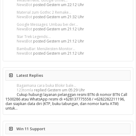
WeatherNext: Google öffnet...
NewsBot
posted
Gestern um 22:12 Uhr
Material zum Gothic 2 Remake...
NewsBot
posted
Gestern um 21:32 Uhr
Google Messages: Umbau bei der...
NewsBot
posted
Gestern um 21:12 Uhr
Star Trek Legends:...
NewsBot
posted
Gestern um 21:12 Uhr
BambuBar: Menüleisten-Monitor...
NewsBot
posted
Gestern um 21:12 Uhr
Latest Replies
Bagaimana cara buka Blokir bale...
123tomla
replied
Gestern um 05:29 Uhr
Cukup hubungi layanan pelanggan resmi BTN di nomor BTN Call
1500286 atau WhatsApp resmi di +628137775558 / +6282282211196,
dan siapkan data diri (KTP, buku tabungan, dan nomor kartu ATM)
untuk…
Win 11 Support