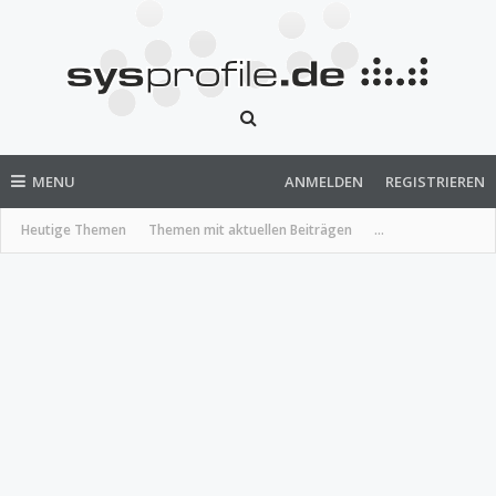
MENU
ANMELDEN
REGISTRIEREN
Heutige Themen
Themen mit aktuellen Beiträgen
...