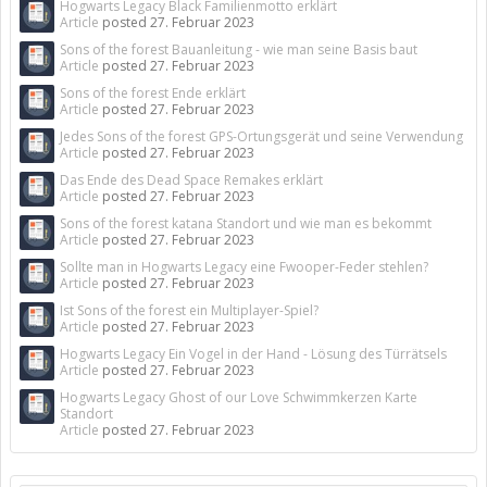
Hogwarts Legacy Black Familienmotto erklärt
Article
posted
27. Februar 2023
Sons of the forest Bauanleitung - wie man seine Basis baut
Article
posted
27. Februar 2023
Sons of the forest Ende erklärt
Article
posted
27. Februar 2023
Jedes Sons of the forest GPS-Ortungsgerät und seine Verwendung
Article
posted
27. Februar 2023
Das Ende des Dead Space Remakes erklärt
Article
posted
27. Februar 2023
Sons of the forest katana Standort und wie man es bekommt
Article
posted
27. Februar 2023
Sollte man in Hogwarts Legacy eine Fwooper-Feder stehlen?
Article
posted
27. Februar 2023
Ist Sons of the forest ein Multiplayer-Spiel?
Article
posted
27. Februar 2023
Hogwarts Legacy Ein Vogel in der Hand - Lösung des Türrätsels
Article
posted
27. Februar 2023
Hogwarts Legacy Ghost of our Love Schwimmkerzen Karte
Standort
Article
posted
27. Februar 2023