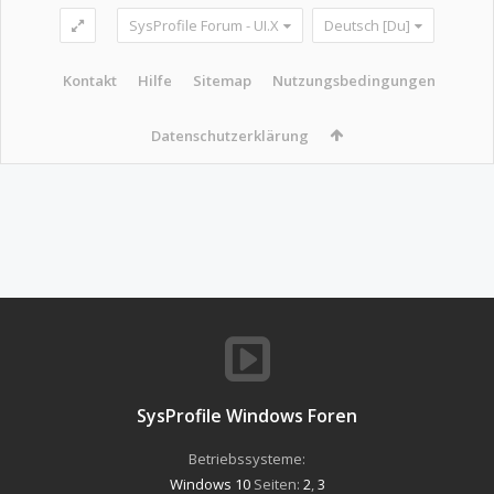
SysProfile Forum - UI.X
Deutsch [Du]
Kontakt
Hilfe
Sitemap
Nutzungsbedingungen
Datenschutzerklärung
SysProfile Windows Foren
Betriebssysteme:
Windows 10
Seiten:
2
,
3