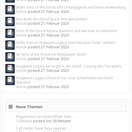
Jedes Sons of the forest GPS-Ortungsgerät und seine Verwendung
Article
posted
27. Februar 2023
Das Ende des Dead Space Remakes erklärt
Article
posted
27. Februar 2023
Sons of the forest katana Standort und wie man es bekommt
Article
posted
27. Februar 2023
Sollte man in Hogwarts Legacy eine Fwooper-Feder stehlen?
Article
posted
27. Februar 2023
Ist Sons of the forest ein Multiplayer-Spiel?
Article
posted
27. Februar 2023
Hogwarts Legacy Ein Vogel in der Hand - Lösung des Türrätsels
Article
posted
27. Februar 2023
Hogwarts Legacy Ghost of our Love Schwimmkerzen Karte
Standort
Article
posted
27. Februar 2023
Neue Themen
Bagaimana cara buka Blokir bale...
123tomla
posted
Vor 38 Minuten
Call center bank Saqu layanan...