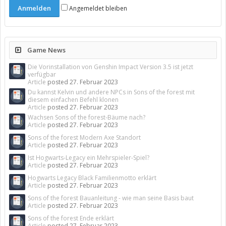
Angemeldet bleiben
Game News
Die Vorinstallation von Genshin Impact Version 3.5 ist jetzt
verfügbar
Article
posted
27. Februar 2023
Du kannst Kelvin und andere NPCs in Sons of the forest mit
diesem einfachen Befehl klonen
Article
posted
27. Februar 2023
Wachsen Sons of the forest-Bäume nach?
Article
posted
27. Februar 2023
Sons of the forest Modern Axe Standort
Article
posted
27. Februar 2023
Ist Hogwarts-Legacy ein Mehrspieler-Spiel?
Article
posted
27. Februar 2023
Hogwarts Legacy Black Familienmotto erklärt
Article
posted
27. Februar 2023
Sons of the forest Bauanleitung - wie man seine Basis baut
Article
posted
27. Februar 2023
Sons of the forest Ende erklärt
Article
posted
27. Februar 2023