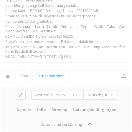
terpotong? Begini alasannya
Cara Menghubungi Call Center uang sahabat
Alamat Kantor BCA KCP Semanggi Telp:wa 08216321349
" mudah Tarik tunai di uang tidak keluar ald terpotong
Call Center CS Uang Sahabat
Cara Menutup Kartu Kredit Bni yang Tepat Wajib Tahu Cara
Menonaktifkan Kartu kredit Bni
BCA KCU ASEMKA.Tlp/wa: 628218168235
BagaiMana Jika transaksi wonder BN berkendalah ini soLusi
Ini Cara Menutup Kartu Kredit BNI? Berikut Cara Tutup Menonaktifkan
Kartu Kredit BNI terbaru
INI DIA CARA AKTIVASI IB TOKEN QLOLA
Foren
Betriebssysteme
SysProfile Forum - UI.X
Deutsch [Du]
Kontakt
Hilfe
Sitemap
Nutzungsbedingungen
Datenschutzerklärung