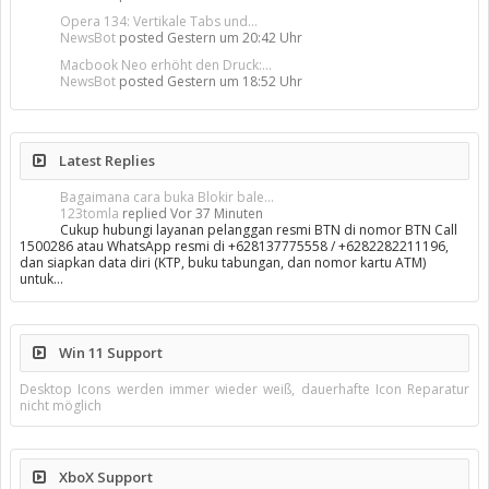
Opera 134: Vertikale Tabs und...
NewsBot
posted
Gestern um 20:42 Uhr
Macbook Neo erhöht den Druck:...
NewsBot
posted
Gestern um 18:52 Uhr
Latest Replies
Bagaimana cara buka Blokir bale...
123tomla
replied
Vor 37 Minuten
Cukup hubungi layanan pelanggan resmi BTN di nomor BTN Call
1500286 atau WhatsApp resmi di +628137775558 / +6282282211196,
dan siapkan data diri (KTP, buku tabungan, dan nomor kartu ATM)
untuk…
Win 11 Support
Desktop Icons werden immer wieder weiß, dauerhafte Icon Reparatur
nicht möglich
XboX Support