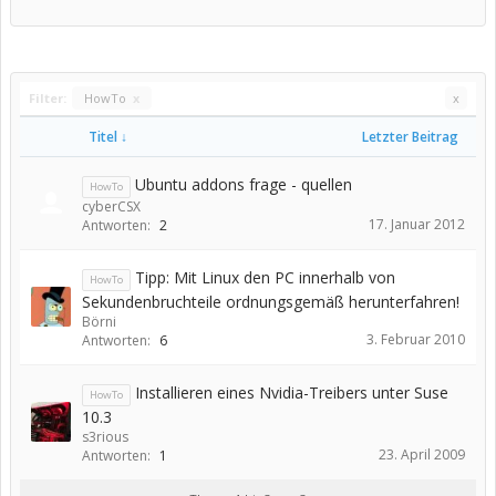
Filter:
HowTo
x
x
Titel ↓
Letzter Beitrag
Ubuntu addons frage - quellen
HowTo
cyberCSX
17. Januar 2012
Antworten:
2
Tipp: Mit Linux den PC innerhalb von
HowTo
Sekundenbruchteile ordnungsgemäß herunterfahren!
Börni
3. Februar 2010
Antworten:
6
Installieren eines Nvidia-Treibers unter Suse
HowTo
10.3
s3rious
23. April 2009
Antworten:
1