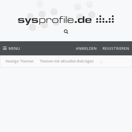
MENU
ANMELDEN
REGISTRIEREN
Heutige Themen
Themen mit aktuellen Beiträgen
...