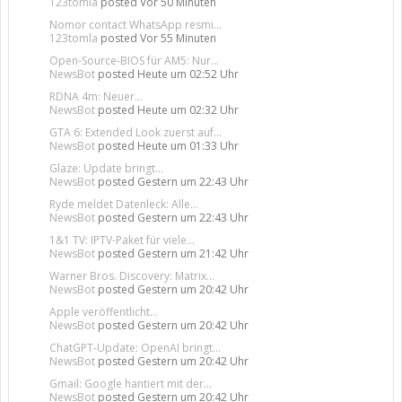
123tomla
posted
Vor 50 Minuten
Nomor contact WhatsApp resmi...
123tomla
posted
Vor 55 Minuten
Open-Source-BIOS für AM5: Nur...
NewsBot
posted
Heute um 02:52 Uhr
RDNA 4m: Neuer...
NewsBot
posted
Heute um 02:32 Uhr
GTA 6: Extended Look zuerst auf...
NewsBot
posted
Heute um 01:33 Uhr
Glaze: Update bringt...
NewsBot
posted
Gestern um 22:43 Uhr
Ryde meldet Datenleck: Alle...
NewsBot
posted
Gestern um 22:43 Uhr
1&1 TV: IPTV-Paket für viele...
NewsBot
posted
Gestern um 21:42 Uhr
Warner Bros. Discovery: Matrix...
NewsBot
posted
Gestern um 20:42 Uhr
Apple veröffentlicht...
NewsBot
posted
Gestern um 20:42 Uhr
ChatGPT-Update: OpenAI bringt...
NewsBot
posted
Gestern um 20:42 Uhr
Gmail: Google hantiert mit der...
NewsBot
posted
Gestern um 20:42 Uhr