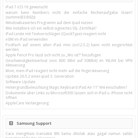
iPad 7 iOS 18 gewünscht
warum kann Numbers nicht die einfache Rechenaufgabe lösen?
(summe(B3:B92))
Windowbasiertes Programm auf dem Ipad nutzen
Wie installiere ich ein selbst-signiertes SSL-Zertifikat?
iPad Leiste mit Textvorschlägen (QuickType) reagiert nicht
eSIM im iPad verwenden
Postfach auf einem alten iPad mini (os12.5.2) kann nicht eingerichtet
werden
Apple Pencil Pro lässt sich nicht zu „Wo ist?“ hinzufügen
Geschwindigkeitsverlust (von 800 Mbit auf 50Mbit) im WLAN bei VPN
Aktivierung
Moin, mein iPad reagiert nicht mehr auf die fingersteuerung
Update 26.5.2 eines ipad 3. Generation
Software-Update
Hintergrundbeleuchtung Magic Keyboard iPad Air 11’’ M4 einschalten?
Dokumente über Links zu Microsoft365 lassen sich in iPad u. iPhone nicht
öffnen
AppleCare Verlängerung
Samsung Support
Cara mengAtasi transaksi BN kamu ditolak atau gagal namun saldo