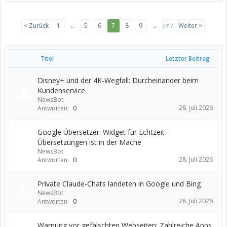
< Zurück
1
←
5
6
7
8
9
→
Weiter >
2317
Titel
Letzter Beitrag
Disney+ und der 4K-Wegfall: Durcheinander beim
Kundenservice
NewsBot
28. Juli 2026
Antworten:
0
Google Übersetzer: Widget für Echtzeit-
Übersetzungen ist in der Mache
NewsBot
28. Juli 2026
Antworten:
0
Private Claude-Chats landeten in Google und Bing
NewsBot
28. Juli 2026
Antworten:
0
Warnung vor gefälschten Webseiten: Zahlreiche Apps