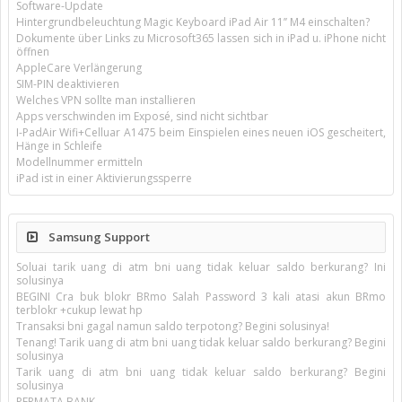
Software-Update
Hintergrundbeleuchtung Magic Keyboard iPad Air 11’’ M4 einschalten?
Dokumente über Links zu Microsoft365 lassen sich in iPad u. iPhone nicht
öffnen
AppleCare Verlängerung
SIM-PIN deaktivieren
Welches VPN sollte man installieren
Apps verschwinden im Exposé, sind nicht sichtbar
I-PadAir Wifi+Celluar A1475 beim Einspielen eines neuen iOS gescheitert,
Hänge in Schleife
Modellnummer ermitteln
iPad ist in einer Aktivierungssperre
Samsung Support
Soluai tarik uang di atm bni uang tidak keluar saldo berkurang? Ini
solusinya
BEGINI Cra buk blokr BRmo Salah Password 3 kali atasi akun BRmo
terblokr +cukup lewat hp
Transaksi bni gagal namun saldo terpotong? Begini solusinya!
Tenang! Tarik uang di atm bni uang tidak keluar saldo berkurang? Begini
solusinya
Tarik uang di atm bni uang tidak keluar saldo berkurang? Begini
solusinya
PERMATA BANK