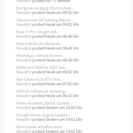
NewsBot
posted
Vor 11 Minuten
Energieversorgung: Photovoltaik...
NewsBot
posted
Heute um 09:32 Uhr
Openmouse will Gaming-Mäuse...
NewsBot
posted
Heute um 09:02 Uhr
Pixel 11 Pro: HiLight soll...
NewsBot
posted
Heute um 08:43 Uhr
Minecraft für die Nintendo...
NewsBot
posted
Heute um 08:43 Uhr
WhatsApp: Admins können...
NewsBot
posted
Heute um 08:43 Uhr
DRAM und HBM für 2027 laut...
NewsBot
posted
Heute um 08:02 Uhr
Star Citizen 4.10: PTU-Test...
NewsBot
posted
Heute um 07:02 Uhr
HDR10+ Advanced: Samsung...
NewsBot
posted
Heute um 06:32 Uhr
Home Assistant 2026.8: Update...
NewsBot
posted
Gestern um 22:02 Uhr
Google Home: August-Update...
NewsBot
posted
Gestern um 19:52 Uhr
Xbox Insider erhalten mehr...
NewsBot
posted
Gestern um 19:52 Uhr