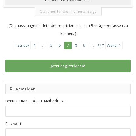
Optionen für die Themenanzeige
(Du musst angemeldet oder registriert sein, um Beiträge verfassen zu
können. )
< Zurück
1
←
5
6
7
8
9
→
Weiter >
2317
Jetzt registrieren!
Anmelden
Benutzername oder E-Mail-Adresse:
Passwort: