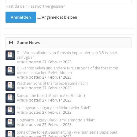
Hast du dein Passwort vergessen?
Angemeldet bleiben
Game News
Die Vorinstallation von Genshin Impact Version 3.5 ist jetzt
verfügbar
Article
posted
27. Februar 2023
Du kannst Kelvin und andere NPCs in Sons of the forest mit
diesem einfachen Befehl klonen
Article
posted
27. Februar 2023
Wachsen Sons of the forest-Bäume nach?
Article
posted
27. Februar 2023
Sons of the forest Modern Axe Standort
Article
posted
27. Februar 2023
Ist Hogwarts-Legacy ein Mehrspieler-Spiel?
Article
posted
27. Februar 2023
Hogwarts Legacy Black Familienmotto erklärt
Article
posted
27. Februar 2023
Sons of the forest Bauanleitung - wie man seine Basis baut
Article
posted
27. Februar 2023