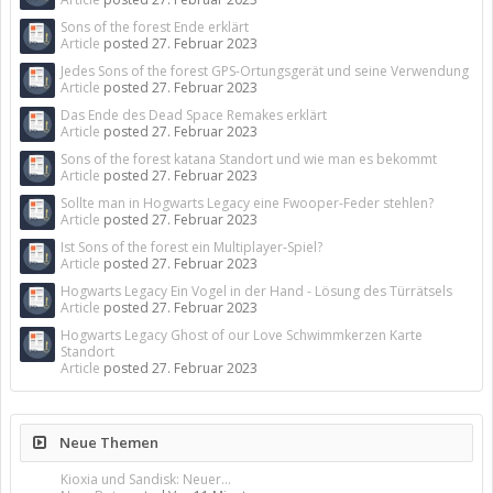
Sons of the forest Ende erklärt
Article
posted
27. Februar 2023
Jedes Sons of the forest GPS-Ortungsgerät und seine Verwendung
Article
posted
27. Februar 2023
Das Ende des Dead Space Remakes erklärt
Article
posted
27. Februar 2023
Sons of the forest katana Standort und wie man es bekommt
Article
posted
27. Februar 2023
Sollte man in Hogwarts Legacy eine Fwooper-Feder stehlen?
Article
posted
27. Februar 2023
Ist Sons of the forest ein Multiplayer-Spiel?
Article
posted
27. Februar 2023
Hogwarts Legacy Ein Vogel in der Hand - Lösung des Türrätsels
Article
posted
27. Februar 2023
Hogwarts Legacy Ghost of our Love Schwimmkerzen Karte
Standort
Article
posted
27. Februar 2023
Neue Themen
Kioxia und Sandisk: Neuer...