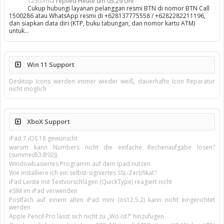
123tomla
replied
Heute um 05:29 Uhr
Cukup hubungi layanan pelanggan resmi BTN di nomor BTN Call
1500286 atau WhatsApp resmi di +628137775558 / +6282282211196,
dan siapkan data diri (KTP, buku tabungan, dan nomor kartu ATM)
untuk…
Win 11 Support
Desktop Icons werden immer wieder weiß, dauerhafte Icon Reparatur
nicht möglich
XboX Support
iPad 7 iOS 18 gewünscht
warum kann Numbers nicht die einfache Rechenaufgabe lösen?
(summe(B3:B92))
Windowbasiertes Programm auf dem Ipad nutzen
Wie installiere ich ein selbst-signiertes SSL-Zertifikat?
iPad Leiste mit Textvorschlägen (QuickType) reagiert nicht
eSIM im iPad verwenden
Postfach auf einem alten iPad mini (os12.5.2) kann nicht eingerichtet
werden
Apple Pencil Pro lässt sich nicht zu „Wo ist?“ hinzufügen