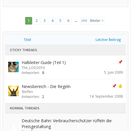
1
2
3
4
5
6
→
Weiter >
2318
Titel
Letzter Beitrag
STICKY THREADS
Halbleiter-Guide (Teil 1)
The_LOD2010
5. Juni 2009
Antworten:
8
Newsbereich - Die Regeln
Steffen
14. September 2008
Antworten:
2
NORMAL THREADS
Deutsche Bahn: Verbraucherschützer rüffeln die
Preisgestaltung