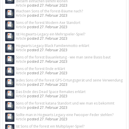
diesem einfachen Befehl klonen
Article
posted
27. Februar 2023
Wachsen Sons of the forest-Bäume nach?
Article
posted
27. Februar 2023
Sons of the forest Modern Axe Standort
Article
posted
27. Februar 2023
Ist Hogwarts-Legacy ein Mehrspieler-Spiel?
Article
posted
27. Februar 2023
Hogwarts Legacy Black Familienmotto erklärt
Article
posted
27. Februar 2023
Sons of the forest Bauanleitung - wie man seine Basis baut
Article
posted
27. Februar 2023
Sons of the forest Ende erklärt
Article
posted
27. Februar 2023
Jedes Sons of the forest GPS-Ortungsgerät und seine Verwendung
Article
posted
27. Februar 2023
Das Ende des Dead Space Remakes erklärt
Article
posted
27. Februar 2023
Sons of the forest katana Standort und wie man es bekommt
Article
posted
27. Februar 2023
Sollte man in Hogwarts Legacy eine Fwooper-Feder stehlen?
Article
posted
27. Februar 2023
Ist Sons of the forest ein Multiplayer-Spiel?