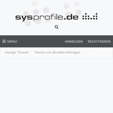
MENU
ANMELDEN
REGISTRIEREN
Heutige Themen
Themen mit aktuellen Beiträgen
...