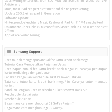
Geschwindigkeitsverlust (von 800 Mbit auf 50Mbit) im WLAN bei VPN
Aktivierung
Moin, mein iPad reagiert nicht mehr auf die fingersteuerung
Update 26.5.2 eines ipad 3. Generation
Software-Update
Hintergrundbeleuchtung Magic Keyboard iPad Air 11’’ M4 einschalten?
Dokumente über Links zu Microsoft365 lassen sich in iPad u. iPhone nicht
öffnen
AppleCare Verlängerung
Samsung Support
Cara mudah menghapus annual fee kartu kredit bank mega
Tutorial Cara Membatalkan Pinjaman Uatas
Cara hapus annual fee kartu kredit bank Mega? Ini caranya penutupan
kartu kredit Mega dengan benar
Langkah Pengajuan Reschedule Tiket Pesawat Batik Air
Tata cara tutup kartu kredit bank mega? Ini Caranya untuk menutup
kartu...
Panduan Lengkap Cara Reschedule Tiket Pesawat Batik Air
Reschedule tiket airasia
Reschedule AirAsia
Bagaimana cara menghubungi CS GoPay Pinjam?
Bagaimana cara menghubungi CS GoPay?