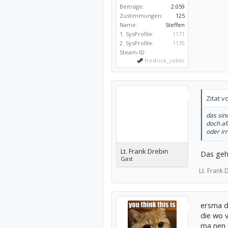
Beiträge:
2.059
Zustimmungen:
125
Name:
Steffen
1. SysProfile:
1171
2. SysProfile:
1170
Steam-ID:
fredrick_zoller
Zitat v
das sin
doch af
oder irr
Lt. Frank Drebin
Das geh
Gast
Lt. Frank 
ersma da
die wo 
ma nen s