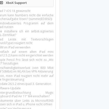
XboX Support
Pad 7 iOS 18 gewünscht
arum kann Numbers nicht die einfache
echenaufgabe lösen? (summe(B3:B92))
indowbasiertes Programm auf dem
pad nutzen
e installiere ich ein selbst-signiertes
L-Zertifikat?
Pad Leiste mit Textvorschlägen
uickType) reagiert nicht
SIM im iPad verwenden
ostfach auf einem alten iPad mini
s12.5.2) kann nicht eingerichtet werden
ple Pencil Pro lässt sich nicht zu „Wo
t?“ hinzufügen
eschwindigkeitsverlust (von 800 Mbit
uf 50Mbit) im WLAN bei VPN Aktivierung
oin, mein iPad reagiert nicht mehr auf
ie fingersteuerung
pdate 26.5.2 eines ipad 3. Generation
oftware-Update
intergrundbeleuchtung Magic
yboard iPad Air 11’’ M4 einschalten?
okumente über Links zu Microsoft365
ssen sich in iPad u. iPhone nicht öffnen
ppleCare Verlängerung