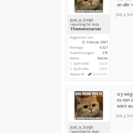
an alle =
Just_a_Scri
Just_a_Script
reporting for duty
Themenstarter
Registriert seit:
12. Februar 2007
Beiträge:
6.527
Zustimmungen:
279
Name:
Sascha
1. SysProfile:
25020
2. SysProfile:
70843
Steam-ID:
SysPKiller
sry weg
es nen s
wäre auf
Just_a_Scri
Just_a_Script
reporting for duty