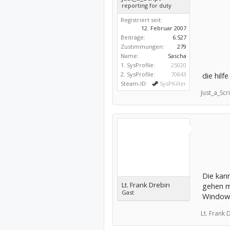
reporting for duty
Registriert seit:
12. Februar 2007
Beiträge:
6.527
Zustimmungen:
279
Name:
Sascha
1. SysProfile:
25020
2. SysProfile:
70843
die hilf
Steam-ID:
SysPKiller
Just_a_Scri
Die kann
Lt. Frank Drebin
gehen m
Gast
Windows
Lt. Frank 