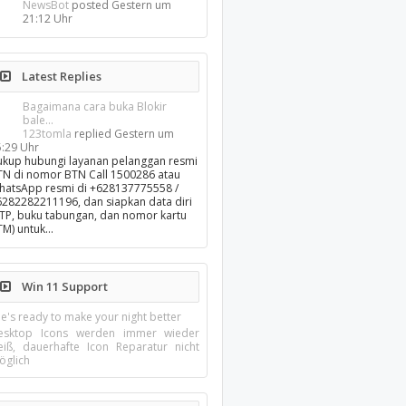
NewsBot
posted
Gestern um
21:12 Uhr
Latest Replies
Bagaimana cara buka Blokir
bale...
123tomla
replied
Gestern um
5:29 Uhr
ukup hubungi layanan pelanggan resmi
TN di nomor BTN Call 1500286 atau
hatsApp resmi di +628137775558 /
6282282211196, dan siapkan data diri
KTP, buku tabungan, dan nomor kartu
TM) untuk…
Win 11 Support
e's ready to make your night better
esktop Icons werden immer wieder
eiß, dauerhafte Icon Reparatur nicht
öglich