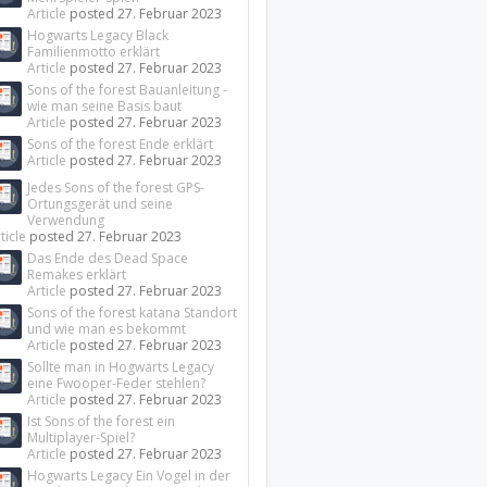
Article
posted
27. Februar 2023
Hogwarts Legacy Black
Familienmotto erklärt
Article
posted
27. Februar 2023
Sons of the forest Bauanleitung -
wie man seine Basis baut
Article
posted
27. Februar 2023
Sons of the forest Ende erklärt
Article
posted
27. Februar 2023
Jedes Sons of the forest GPS-
Ortungsgerät und seine
Verwendung
ticle
posted
27. Februar 2023
Das Ende des Dead Space
Remakes erklärt
Article
posted
27. Februar 2023
Sons of the forest katana Standort
und wie man es bekommt
Article
posted
27. Februar 2023
Sollte man in Hogwarts Legacy
eine Fwooper-Feder stehlen?
Article
posted
27. Februar 2023
Ist Sons of the forest ein
Multiplayer-Spiel?
Article
posted
27. Februar 2023
Hogwarts Legacy Ein Vogel in der