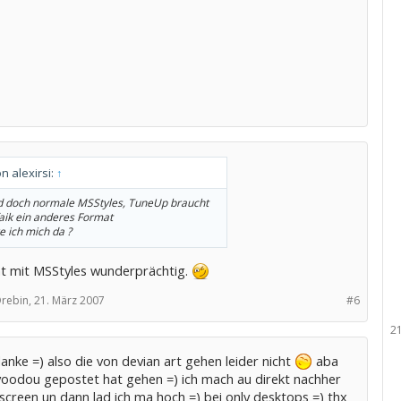
on alexirsi:
↑
d doch normale MSStyles, TuneUp braucht
aik ein anderes Format
e ich mich da ?
t mit MSStyles wunderprächtig.
Drebin,
21. März 2007
#6
2
nke =) also die von devian art gehen leider nicht
aba
voodou gepostet hat gehen =) ich mach au direkt nachher
creen un dann lad ich ma hoch =) bei only desktops =) thx