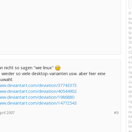
i
w
R
W
I
Wi
SS
i
(Q
e
P
n nicht so sagen "wie linux"
(o
Ap
 wieder so viele desktop-varianten usw. aber hier eine
is
suwahl:
G
www.deviantart.com/deviation/37743373
a
www.deviantart.com/deviation/40544902
M
d
www.deviantart.com/deviation/1986880
U
www.deviantart.com/deviation/14772543
S
H
pril 2007
#9
Ke
D
la
A