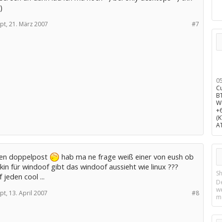
)
pt,
21. März 2007
#7
0
C
B
W
+
(
A
en doppelpost
hab ma ne frage weiß einer von eush ob
kin für windoof gibt das windoof aussieht wie linux ???
Sh
 jeden cool ...
D
w
pt,
13. April 2007
#8
m