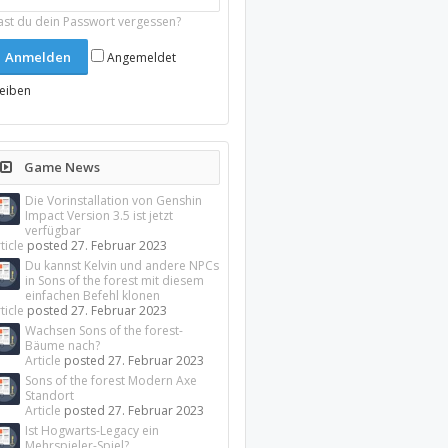
ast du dein Passwort vergessen?
Angemeldet
leiben
Game News
Die Vorinstallation von Genshin
Impact Version 3.5 ist jetzt
verfügbar
ticle
posted
27. Februar 2023
Du kannst Kelvin und andere NPCs
in Sons of the forest mit diesem
einfachen Befehl klonen
ticle
posted
27. Februar 2023
Wachsen Sons of the forest-
Bäume nach?
Article
posted
27. Februar 2023
Sons of the forest Modern Axe
Standort
Article
posted
27. Februar 2023
Ist Hogwarts-Legacy ein
Mehrspieler-Spiel?