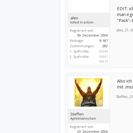
EDIT: i
man irg
alex
"Pack"-
killed in action
alex,
21. 
Registriert seit:
30. Dezember 2006
Beiträge:
8.187
Zustimmungen:
282
1. SysProfile:
63644
2. SysProfile:
18897
40873
Also ich
mit .ms
Steffen,
21
Steffen
Apfelmännchen
Registriert seit:
23. Dezember 2006