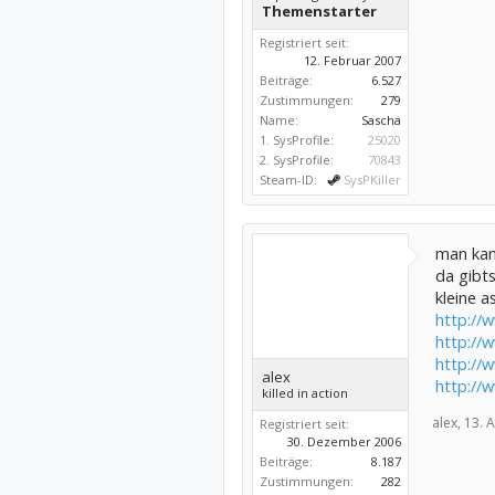
Themenstarter
Registriert seit:
12. Februar 2007
Beiträge:
6.527
Zustimmungen:
279
Name:
Sascha
1. SysProfile:
25020
2. SysProfile:
70843
Steam-ID:
SysPKiller
man kan
da gibts
kleine a
http://
http://
http://
alex
http://
killed in action
alex,
13. A
Registriert seit:
30. Dezember 2006
Beiträge:
8.187
Zustimmungen:
282