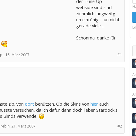
der Tune Up
H
webside sind sind
ziehmlich langweilig
un eintönig ... un nicht
gerade viele ...
b
Schonmal danke für
e
pt,
15. März 2007
#1
Ar
Ar
ste z.b. von
dort
benützen. Ob die Skins von
hier
auch
usste versuchen, da ich dafür dann doch lieber Stardock's
 Blinds verwende.
Drebin,
21. März 2007
#2