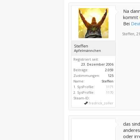
Na dann
kommt
Bei
Devi
Steffen,
21
Steffen
Apfelmännchen
Registriert seit:
23. Dezember 2006
Beiträge:
2.059
Zustimmungen:
125
Name:
Steffen
1. SysProfile:
1171
2. SysProfile:
1170
Steam-ID:
fredrick_zoller
das sin
anderes
oder irr