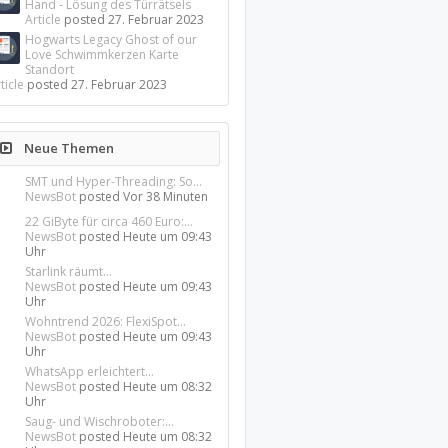
Hand - Lösung des Türrätsels
Article
posted
27. Februar 2023
Hogwarts Legacy Ghost of our
Love Schwimmkerzen Karte
Standort
ticle
posted
27. Februar 2023
Neue Themen
SMT und Hyper-Threading: So...
NewsBot
posted
Vor 38 Minuten
22 GiByte für circa 460 Euro:...
NewsBot
posted
Heute um 09:43
Uhr
Starlink räumt...
NewsBot
posted
Heute um 09:43
Uhr
Wohntrend 2026: FlexiSpot...
NewsBot
posted
Heute um 09:43
Uhr
WhatsApp erleichtert...
NewsBot
posted
Heute um 08:32
Uhr
Saug- und Wischroboter:...
NewsBot
posted
Heute um 08:32