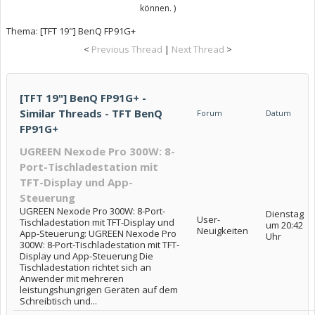
können. )
Thema:
[TFT 19"] BenQ FP91G+
<
Previous Thread
|
Next Thread
>
[TFT 19"] BenQ FP91G+ -
Similar Threads - TFT BenQ
Forum
Datum
FP91G+
UGREEN Nexode Pro 300W: 8-
Port-Tischladestation mit
TFT-Display und App-
Steuerung
UGREEN Nexode Pro 300W: 8-Port-
Dienstag
User-
Tischladestation mit TFT-Display und
um 20:42
Neuigkeiten
App-Steuerung: UGREEN Nexode Pro
Uhr
300W: 8-Port-Tischladestation mit TFT-
Display und App-Steuerung Die
Tischladestation richtet sich an
Anwender mit mehreren
leistungshungrigen Geräten auf dem
Schreibtisch und...