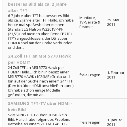
besseres Bild als ca. 2 Jahre
alter TFT
6-7 Jahre alter TFT hat besseres Bild
Monitore,
25. Mai
als ca. 2 Jahre alter TFT: Hallo, ich habe
TV-Geräte &
2011
heute mal spaßeshalber meinen
Beamer
Standart LG Flatron W2261VP-PF
(21,5") und meinen alten Benq FP71E+
(17") angeschlossen, der LG ist per
HDMI-Kabel mit der Graka verbunden
und der...
24 Zoll TFT an MSI 5770 Hawk
per HDMI?
24 Zoll TFT an MSI 5770 Hawk per
HDMI?: Hallo... Ich bin in besitz einer
1. Februar
freie Fragen
MSI 5770 HAWK (1024MB) Graka und
2011
bin auf der Suche nach einem 24" TFT!
(Den ich über HDMI anschließen kann)
Ich habe schon einige Modelle
gefunden, die mir an...
SAMSUNG TFT-TV über HDMI -
kein Bild
SAMSUNG TFT-TV über HDMI - kein
Bild: Hallo, habe folgendes Problem:
1. Januar
freie Fragen
Betreibe an einem ZOTAC G41 ITX-
2011