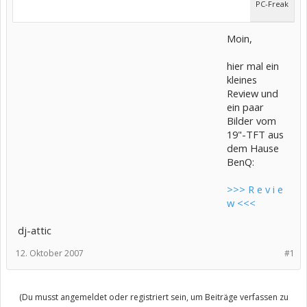
PC-Freak
Moin,
hier mal ein
kleines
Review und
ein paar
Bilder vom
19"-TFT aus
dem Hause
BenQ:
>>> R e v i e
w <<<
dj-attic
12. Oktober 2007
#1
(Du musst angemeldet oder registriert sein, um Beiträge verfassen zu