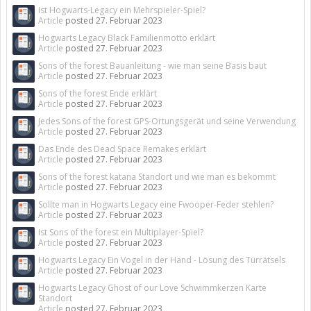
Ist Hogwarts-Legacy ein Mehrspieler-Spiel?
Article
posted
27. Februar 2023
Hogwarts Legacy Black Familienmotto erklärt
Article
posted
27. Februar 2023
Sons of the forest Bauanleitung - wie man seine Basis baut
Article
posted
27. Februar 2023
Sons of the forest Ende erklärt
Article
posted
27. Februar 2023
Jedes Sons of the forest GPS-Ortungsgerät und seine Verwendung
Article
posted
27. Februar 2023
Das Ende des Dead Space Remakes erklärt
Article
posted
27. Februar 2023
Sons of the forest katana Standort und wie man es bekommt
Article
posted
27. Februar 2023
Sollte man in Hogwarts Legacy eine Fwooper-Feder stehlen?
Article
posted
27. Februar 2023
Ist Sons of the forest ein Multiplayer-Spiel?
Article
posted
27. Februar 2023
Hogwarts Legacy Ein Vogel in der Hand - Lösung des Türrätsels
Article
posted
27. Februar 2023
Hogwarts Legacy Ghost of our Love Schwimmkerzen Karte
Standort
Article
posted
27. Februar 2023