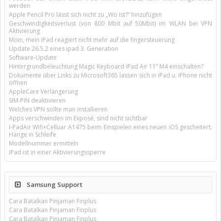
werden
Apple Pencil Pro lässt sich nicht zu „Wo ist?“ hinzufügen
Geschwindigkeitsverlust (von 800 Mbit auf 50Mbit) im WLAN bei VPN
Aktivierung
Moin, mein iPad reagiert nicht mehr auf die fingersteuerung
Update 26.5.2 eines ipad 3. Generation
Software-Update
Hintergrundbeleuchtung Magic Keyboard iPad Air 11’’ M4 einschalten?
Dokumente über Links zu Microsoft365 lassen sich in iPad u. iPhone nicht
öffnen
AppleCare Verlängerung
SIM-PIN deaktivieren
Welches VPN sollte man installieren
Apps verschwinden im Exposé, sind nicht sichtbar
I-PadAir Wifi+Celluar A1475 beim Einspielen eines neuen iOS gescheitert,
Hänge in Schleife
Modellnummer ermitteln
iPad ist in einer Aktivierungssperre
Samsung Support
Cara Batalkan Pinjaman Finplus
Cara Batalkan Pinjaman Finplus
Cara Batalkan Pinjaman Finplus