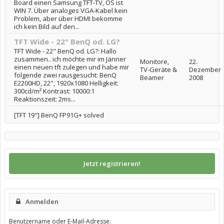
Board einen Samsung TFT-TV, OS ist
WIN 7. Über analoges VGA-Kabel kein
Problem, aber über HDMI bekomme
ich kein Bild auf den...
TFT Wide - 22" BenQ od. LG?
TFT Wide - 22" BenQ od. LG?: Hallo
zusammen.. ich möchte mir im Jänner
Monitore,
22.
einen neuen tft zulegen und habe mir
TV-Geräte &
Dezember
folgende zwei rausgesucht: BenQ
Beamer
2008
E2200HD, 22", 1920x1080 Helligkeit:
300cd/m² Kontrast: 10000:1
Reaktionszeit: 2ms...
[TFT 19"] BenQ FP91G+ solved
Jetzt registrieren!
Anmelden
Benutzername oder E-Mail-Adresse: