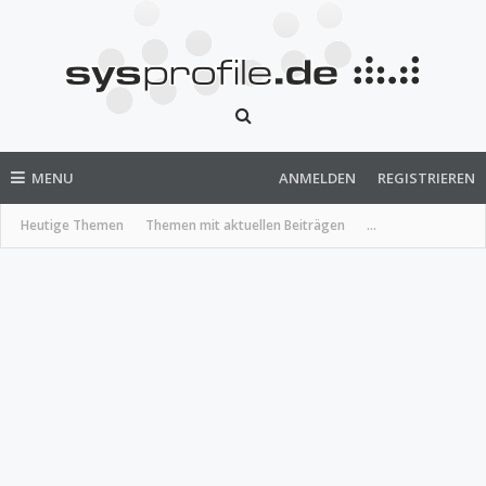
MENU
ANMELDEN
REGISTRIEREN
Heutige Themen
Themen mit aktuellen Beiträgen
...