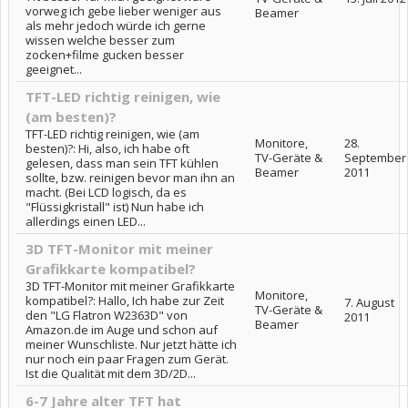
vorweg ich gebe lieber weniger aus
Beamer
als mehr jedoch würde ich gerne
wissen welche besser zum
zocken+filme gucken besser
geeignet...
TFT-LED richtig reinigen, wie
(am besten)?
TFT-LED richtig reinigen, wie (am
Monitore,
28.
besten)?: Hi, also, ich habe oft
TV-Geräte &
September
gelesen, dass man sein TFT kühlen
Beamer
2011
sollte, bzw. reinigen bevor man ihn an
macht. (Bei LCD logisch, da es
"Flüssigkristall" ist) Nun habe ich
allerdings einen LED...
3D TFT-Monitor mit meiner
Grafikkarte kompatibel?
3D TFT-Monitor mit meiner Grafikkarte
Monitore,
kompatibel?: Hallo, Ich habe zur Zeit
7. August
TV-Geräte &
den "LG Flatron W2363D" von
2011
Beamer
Amazon.de im Auge und schon auf
meiner Wunschliste. Nur jetzt hätte ich
nur noch ein paar Fragen zum Gerät.
Ist die Qualität mit dem 3D/2D...
6-7 Jahre alter TFT hat