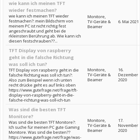
wie kann ich meinen TFT
wieder festmachen?
wie kann ich meinen TFT wieder
Monitore,
festmachen?: mein Bildschirm von
TV-Geräte &
6. Mai 2021
meinem PC ist nicht richtig fest
Beamer
angeschraubt und geht bei de
rkleinsten Berührung ab. Wie kann ich
diesen festschrauben??...
TFT Display von raspberry
geht in die falsche Richtung
was soll ich tun?
Monitore,
16.
TFT Display von raspberry geht in die
TV-Geräte &
Dezember
falsche Richtung was soll ich tun?:
Beamer
2020
Also zum Beispiel wenn ich unten
recht drücke geht es auf links oben
https://www.gutefrage.net/frage/tft-
display-von-raspberry-geht-in-die-
falsche-richtung-was-soll-ich-tun
Was sind die besten TFT
Monitore?
Monitore,
17.
Was sind die besten TFT Monitore?:
TV-Geräte &
November
Ich suche für meinen PC gute Gaming
Beamer
2020
Monitore. Was sind die besten??
https://www.gutefrage.net/frage/was-