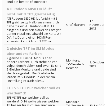
sind-die-besten-tft-monitore
ATI Radeon 6850 HD läuft
nicht mit 3 TFT gleichzeitig
ATI Radeon 6850 HD läuft nicht mit 3
17.
TFT gleichzeitig: Hallo zusammen, ich
Grafikkarten
November
habe mir ein ATI Radeon 6850 HD
2013
eingebaut und den aktuellen Catalyst
Center installiert. Obwohl die Karte 2 x
DVI, 1 x DL und einen HDMI Port
ausweist, kann ich nur 2 TFT zur...
2 gleiche TFT im SLI Modus
aber andere Farben
2 gleiche TFT im SLI Modus aber
Monitore,
andere Farben: Hi, ich stehe da vor
9. Oktober
TV-Geräte &
volgendem Problem und zwar: Es sind
2013
Beamer
2 Gleiche Monitore und beide sind
gleich eingestellt. Die Grafikkarte
laufen im SLI Modus. In der Nvidia
Einstellung ist auch alles...
TFT VS TFT nur welcher soll es
werden? :D
TFT VS TFT nur welcher soll es
werden? :D: Hi wollte wissen welcher
Monitore,
Tft besser für mich geeignet wäre
TV-Geräte &
13. Juli 2012