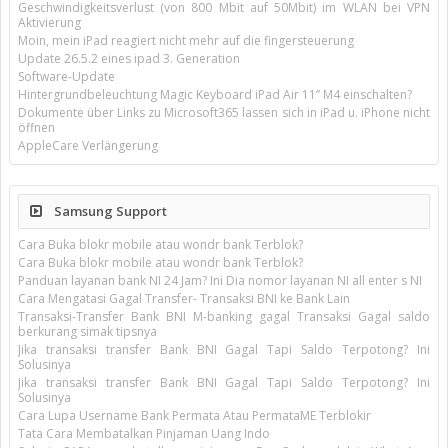
Geschwindigkeitsverlust (von 800 Mbit auf 50Mbit) im WLAN bei VPN
Aktivierung
Moin, mein iPad reagiert nicht mehr auf die fingersteuerung
Update 26.5.2 eines ipad 3. Generation
Software-Update
Hintergrundbeleuchtung Magic Keyboard iPad Air 11’’ M4 einschalten?
Dokumente über Links zu Microsoft365 lassen sich in iPad u. iPhone nicht
öffnen
AppleCare Verlängerung
Samsung Support
Cara Buka blokr mobile atau wondr bank Terblok?
Cara Buka blokr mobile atau wondr bank Terblok?
Panduan layanan bank NI 24 Jam? Ini Dia nomor layanan NI all enter s NI
Cara Mengatasi Gagal Transfer- Transaksi BNI ke Bank Lain
Transaksi-Transfer Bank BNI M-banking gagal Transaksi Gagal saldo
berkurang simak tipsnya
Jika transaksi transfer Bank BNI Gagal Tapi Saldo Terpotong? Ini
Solusinya
Jika transaksi transfer Bank BNI Gagal Tapi Saldo Terpotong? Ini
Solusinya
Cara Lupa Username Bank Permata Atau PermataME Terblokir
Tata Cara Membatalkan Pinjaman Uang Indo