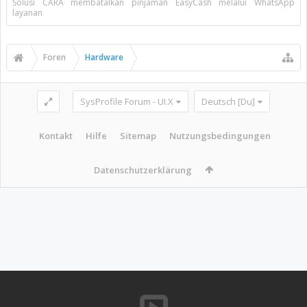
Solusi CARA membatalkan pinjaman EasyCash melalui WhatsApp
layanan
Foren
Hardware
SysProfile Forum - UI.X
Deutsch [Du]
Kontakt
Hilfe
Sitemap
Nutzungsbedingungen
Datenschutzerklärung