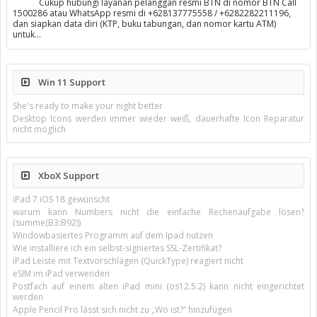
Cukup hubungi layanan pelanggan resmi BTN di nomor BTN Call
1500286 atau WhatsApp resmi di +628137775558 / +6282282211196,
dan siapkan data diri (KTP, buku tabungan, dan nomor kartu ATM)
untuk…
Win 11 Support
She's ready to make your night better
Desktop Icons werden immer wieder weiß, dauerhafte Icon Reparatur
nicht möglich
XboX Support
iPad 7 iOS 18 gewünscht
warum kann Numbers nicht die einfache Rechenaufgabe lösen?
(summe(B3:B92))
Windowbasiertes Programm auf dem Ipad nutzen
Wie installiere ich ein selbst-signiertes SSL-Zertifikat?
iPad Leiste mit Textvorschlägen (QuickType) reagiert nicht
eSIM im iPad verwenden
Postfach auf einem alten iPad mini (os12.5.2) kann nicht eingerichtet
werden
Apple Pencil Pro lässt sich nicht zu „Wo ist?“ hinzufügen