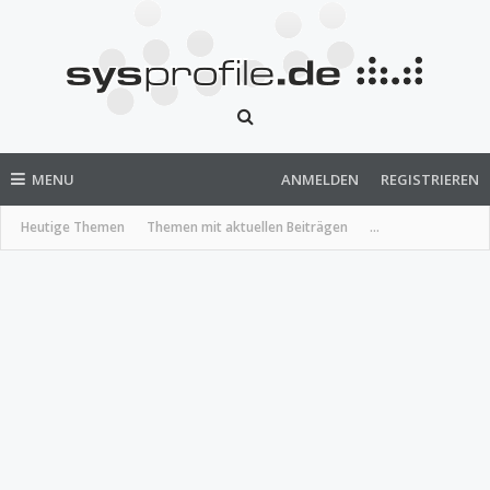
MENU
ANMELDEN
REGISTRIEREN
Heutige Themen
Themen mit aktuellen Beiträgen
...