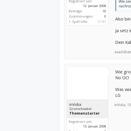
Registriert seit:
Wie sie
12. Januar 2008
nachrüs
Beiträge:
10
Zustimmungen:
0
Also be
1. SysProfile:
51761
Ja setz 
Dein Ka
asad.khan
Wie gro
No OC!
Was wür
LG
inVidia
inVidia,
15
Grünschnabel
Themenstarter
Registriert seit:
15. Januar 2008