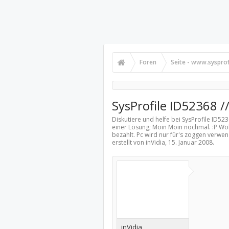
Foren
Seite - www.sysprof
SysProfile ID52368 //
Diskutiere und helfe bei SysProfile ID523
einer Lösung; Moin Moin nochmal. :P Wol
bezahlt. Pc wird nur für's zoggen verwen
erstellt von inVidia,
15. Januar 2008
.
inVidia