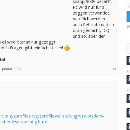
knapp 900€ bezahlt.
H
Pc wird nur für's
zoggen verwendet.
natürlich werden
auch Referate und so
b
dran gemacht, ICQ
und so, aber der
Teil wird dasran nur gezoggt.
och Fragen gibt, einfach stellen!
ia!
. Januar 2008
#1
Ar
Ar
orum.sysprofile.de/sysprofile-vorstellung/61-vor-dem-
osten-lesen-wichtig.html