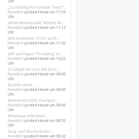
Uhr
„Zu mächtig für normale Tests?“...
NewsBot
posted
Heute um 11:53
Uhr
VRAM-Wendepunkt: Würdet ihr...
NewsBot
posted
Heute um 11:12
Uhr
Jetzt bewerben: PCGH sucht...
NewsBot
posted
Heute um 11:02
Uhr
SMT und Hyper-Threading: So...
NewsBot
posted
Heute um 10:22
Uhr
22 GiByte für circa 460 Euro:...
NewsBot
posted
Heute um 09:43
Uhr
Starlink räumt...
NewsBot
posted
Heute um 09:43
Uhr
Wohntrend 2026: FlexiSpot...
NewsBot
posted
Heute um 09:43
Uhr
WhatsApp erleichtert...
NewsBot
posted
Heute um 08:32
Uhr
Saug- und Wischroboter:...
NewsBot
posted
Heute um 08:32