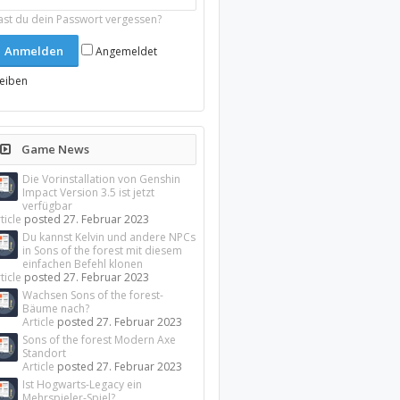
ast du dein Passwort vergessen?
Angemeldet
leiben
Game News
Die Vorinstallation von Genshin
Impact Version 3.5 ist jetzt
verfügbar
ticle
posted
27. Februar 2023
Du kannst Kelvin und andere NPCs
in Sons of the forest mit diesem
einfachen Befehl klonen
ticle
posted
27. Februar 2023
Wachsen Sons of the forest-
Bäume nach?
Article
posted
27. Februar 2023
Sons of the forest Modern Axe
Standort
Article
posted
27. Februar 2023
Ist Hogwarts-Legacy ein
Mehrspieler-Spiel?