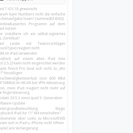
Pad 7 iOS 18 gewünscht
arum kann Numbers nicht die einfache
echenaufgabe lösen? (summe(B3:B92))
indowbasiertes Programm auf dem
pad nutzen
e installiere ich ein selbst-signiertes
L-Zertifikat?
Pad Leiste mit Textvorschlägen
uickType) reagiert nicht
SIM im iPad verwenden
ostfach auf einem alten iPad mini
s12.5.2) kann nicht eingerichtet werden
ple Pencil Pro lässt sich nicht zu „Wo
t?“ hinzufügen
eschwindigkeitsverlust (von 800 Mbit
uf 50Mbit) im WLAN bei VPN Aktivierung
oin, mein iPad reagiert nicht mehr auf
ie fingersteuerung
pdate 26.5.2 eines ipad 3. Generation
oftware-Update
intergrundbeleuchtung Magic
yboard iPad Air 11’’ M4 einschalten?
okumente über Links zu Microsoft365
ssen sich in iPad u. iPhone nicht öffnen
ppleCare Verlängerung