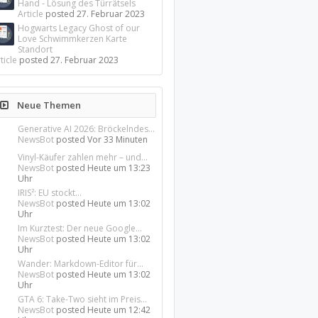
Hand - Lösung des Türrätsels
Article
posted
27. Februar 2023
Hogwarts Legacy Ghost of our
Love Schwimmkerzen Karte
Standort
ticle
posted
27. Februar 2023
Neue Themen
Generative AI 2026: Bröckelndes...
NewsBot
posted
Vor 33 Minuten
Vinyl-Käufer zahlen mehr – und...
NewsBot
posted
Heute um 13:23
Uhr
IRIS²: EU stockt...
NewsBot
posted
Heute um 13:02
Uhr
Im Kurztest: Der neue Google...
NewsBot
posted
Heute um 13:02
Uhr
Wander: Markdown-Editor für...
NewsBot
posted
Heute um 13:02
Uhr
GTA 6: Take-Two sieht im Preis...
NewsBot
posted
Heute um 12:42