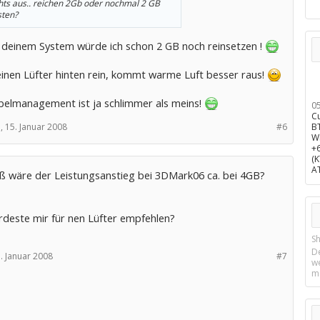
hts aus.. reichen 2Gb oder nochmal 2 GB
ten?
i deinem System würde ich schon 2 GB noch reinsetzen !
einen Lüfter hinten rein, kommt warme Luft besser raus!
belmanagement ist ja schlimmer als meins!
0
C
,
15. Januar 2008
#6
B
W
+
(
A
ß wäre der Leistungsanstieg bei 3DMark06 ca. bei 4GB?
deste mir für nen Lüfter empfehlen?
Sh
D
. Januar 2008
#7
w
m