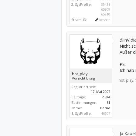
2. SysProfile:
39431
65909
65910
Steam-ID:
kesnar
@inVidi
Nicht sc
Außer d
PS.
Ich hab
hot_play
Vorsicht bissig
hot_play,
Registriert seit:
17. Mai 2007
Beiträge:
2.744
Zustimmungen:
61
Name:
Bernd
1. SysProfile:
46907
Ja Kabel