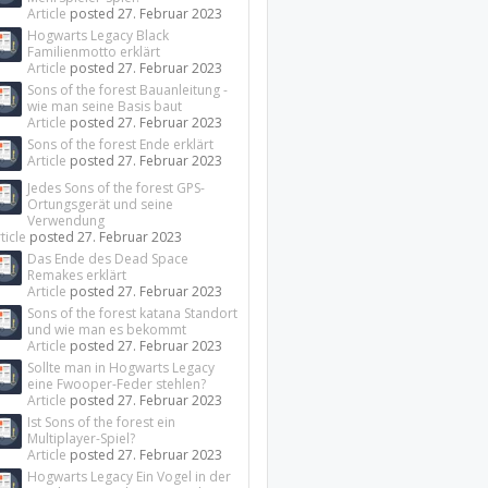
Article
posted
27. Februar 2023
Hogwarts Legacy Black
Familienmotto erklärt
Article
posted
27. Februar 2023
Sons of the forest Bauanleitung -
wie man seine Basis baut
Article
posted
27. Februar 2023
Sons of the forest Ende erklärt
Article
posted
27. Februar 2023
Jedes Sons of the forest GPS-
Ortungsgerät und seine
Verwendung
ticle
posted
27. Februar 2023
Das Ende des Dead Space
Remakes erklärt
Article
posted
27. Februar 2023
Sons of the forest katana Standort
und wie man es bekommt
Article
posted
27. Februar 2023
Sollte man in Hogwarts Legacy
eine Fwooper-Feder stehlen?
Article
posted
27. Februar 2023
Ist Sons of the forest ein
Multiplayer-Spiel?
Article
posted
27. Februar 2023
Hogwarts Legacy Ein Vogel in der