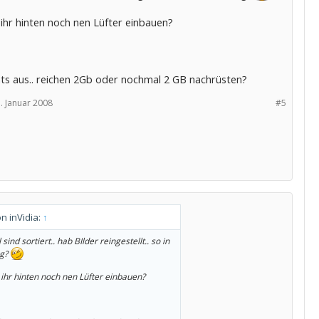
ihr hinten noch nen Lüfter einbauen?
hts aus.. reichen 2Gb oder nochmal 2 GB nachrüsten?
. Januar 2008
#5
on inVidia:
↑
 sind sortiert.. hab BIlder reingestellt.. so in
g?
ihr hinten noch nen Lüfter einbauen?