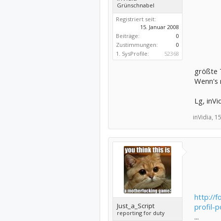
Grünschnabel
Registriert seit:
15. Januar 2008
Beiträge:
0
Zustimmungen:
0
1. SysProfile:
52368
größte 
Wenn's n
Lg, inVid
inVidia,
15
http://f
Just_a_Script
profil-p
reporting for duty
...