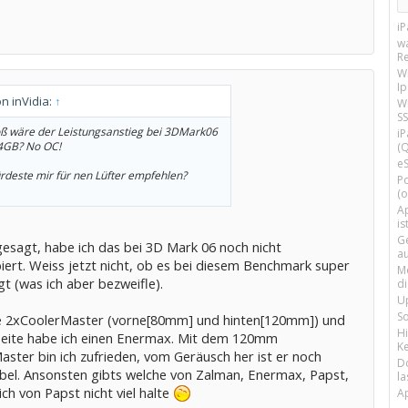
i
w
R
W
I
on inVidia:
↑
Wi
SS
ß wäre der Leistungsanstieg bei 3DMark06
i
 4GB? No OC!
(Q
e
deste mir für nen Lüfter empfehlen?
P
(o
Ap
is
G
gesagt, habe ich das bei 3D Mark 06 noch nicht
a
iert. Weiss jetzt nicht, ob es bei diesem Benchmark super
M
ngt (was ich aber bezweifle).
d
U
S
e 2xCoolerMaster (vorne[80mm] und hinten[120mm]) und
H
Seite habe ich einen Enermax. Mit dem 120mm
Ke
ster bin ich zufrieden, vom Geräusch her ist er noch
D
bel. Ansonsten gibts welche von Zalman, Enermax, Papst,
la
ch von Papst nicht viel halte
A