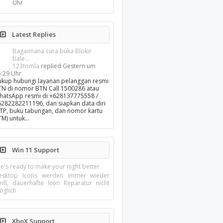
Uhr
Latest Replies
Bagaimana cara buka Blokir
bale...
123tomla
replied
Gestern um
5:29 Uhr
ukup hubungi layanan pelanggan resmi
TN di nomor BTN Call 1500286 atau
hatsApp resmi di +628137775558 /
6282282211196, dan siapkan data diri
KTP, buku tabungan, dan nomor kartu
TM) untuk…
Win 11 Support
e's ready to make your night better
esktop Icons werden immer wieder
eiß, dauerhafte Icon Reparatur nicht
öglich
XboX Support