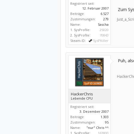
Registriert seit:
12. Februar 2007
Zum Sys
Beiträge:
6.527
Zustimmungen:
279
Just_a_Scri
Name:
Sascha
1. SysProfile:
25020
2. SysProfile:
70843
Steam-ID:
SysPKiller
Puh, als
HackerChr
HackerChris
Lebende CPU
Registriert seit:
3. Dezember 2007
Beiträge:
1.303
Zustimmungen:
95
Name:
"nur" Chris ^^
1. SysProfile:
163800