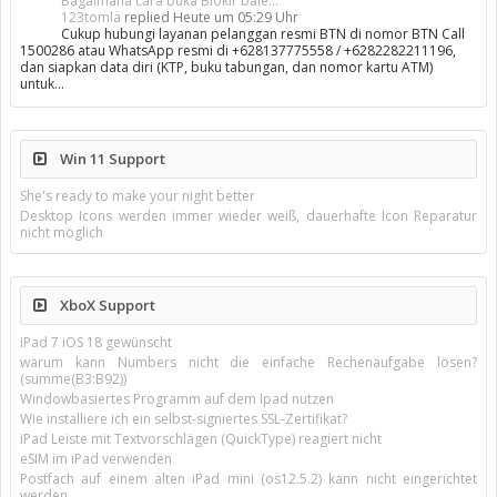
Bagaimana cara buka Blokir bale...
123tomla
replied
Heute um 05:29 Uhr
Cukup hubungi layanan pelanggan resmi BTN di nomor BTN Call
1500286 atau WhatsApp resmi di +628137775558 / +6282282211196,
dan siapkan data diri (KTP, buku tabungan, dan nomor kartu ATM)
untuk…
Win 11 Support
She's ready to make your night better
Desktop Icons werden immer wieder weiß, dauerhafte Icon Reparatur
nicht möglich
XboX Support
iPad 7 iOS 18 gewünscht
warum kann Numbers nicht die einfache Rechenaufgabe lösen?
(summe(B3:B92))
Windowbasiertes Programm auf dem Ipad nutzen
Wie installiere ich ein selbst-signiertes SSL-Zertifikat?
iPad Leiste mit Textvorschlägen (QuickType) reagiert nicht
eSIM im iPad verwenden
Postfach auf einem alten iPad mini (os12.5.2) kann nicht eingerichtet
werden