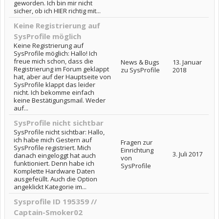
geworden. Ich bin mir nicht
sicher, ob ich HIER richtig mit...
Keine Registrierung auf
SysProfile möglich
Keine Registrierung auf
SysProfile möglich: Hallo! Ich
freue mich schon, dass die
News & Bugs
13. Januar
Registrierung im Forum geklappt
zu SysProfile
2018
hat, aber auf der Hauptseite von
SysProfile klappt das leider
nicht. Ich bekomme einfach
keine Bestätigungsmail. Weder
auf...
SysProfile nicht sichtbar
SysProfile nicht sichtbar: Hallo,
ich habe mich Gestern auf
Fragen zur
SysProfile registriert. Mich
Einrichtung
3. Juli 2017
danach eingeloggt hat auch
von
funktioniert. Denn habe ich
SysProfile
Komplette Hardware Daten
ausgefeüllt. Auch die Option
angeklickt Kategorie im...
Sysprofile ID 195359 //
Captain-Smoker02