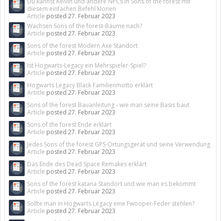
Du kannst Kelvin und andere NPCs in Sons of the forest mit
diesem einfachen Befehl klonen
Article
posted
27. Februar 2023
Wachsen Sons of the forest-Bäume nach?
Article
posted
27. Februar 2023
Sons of the forest Modern Axe Standort
Article
posted
27. Februar 2023
Ist Hogwarts-Legacy ein Mehrspieler-Spiel?
Article
posted
27. Februar 2023
Hogwarts Legacy Black Familienmotto erklärt
Article
posted
27. Februar 2023
Sons of the forest Bauanleitung - wie man seine Basis baut
Article
posted
27. Februar 2023
Sons of the forest Ende erklärt
Article
posted
27. Februar 2023
Jedes Sons of the forest GPS-Ortungsgerät und seine Verwendung
Article
posted
27. Februar 2023
Das Ende des Dead Space Remakes erklärt
Article
posted
27. Februar 2023
Sons of the forest katana Standort und wie man es bekommt
Article
posted
27. Februar 2023
Sollte man in Hogwarts Legacy eine Fwooper-Feder stehlen?
Article
posted
27. Februar 2023