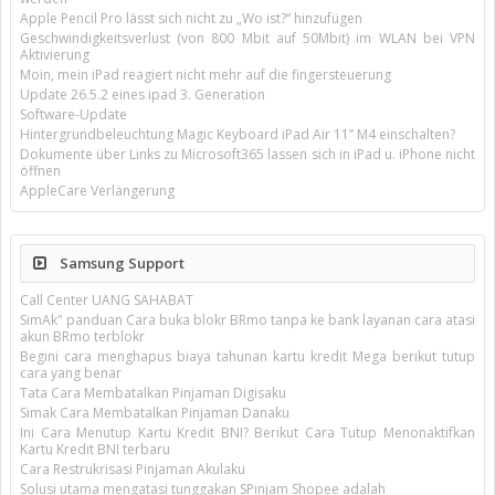
Apple Pencil Pro lässt sich nicht zu „Wo ist?“ hinzufügen
Geschwindigkeitsverlust (von 800 Mbit auf 50Mbit) im WLAN bei VPN
Aktivierung
Moin, mein iPad reagiert nicht mehr auf die fingersteuerung
Update 26.5.2 eines ipad 3. Generation
Software-Update
Hintergrundbeleuchtung Magic Keyboard iPad Air 11’’ M4 einschalten?
Dokumente über Links zu Microsoft365 lassen sich in iPad u. iPhone nicht
öffnen
AppleCare Verlängerung
Samsung Support
Call Center UANG SAHABAT
SimAk" panduan Cara buka blokr BRmo tanpa ke bank layanan cara atasi
akun BRmo terblokr
Begini cara menghapus biaya tahunan kartu kredit Mega berikut tutup
cara yang benar
Tata Cara Membatalkan Pinjaman Digisaku
Simak Cara Membatalkan Pinjaman Danaku
Ini Cara Menutup Kartu Kredit BNI? Berikut Cara Tutup Menonaktifkan
Kartu Kredit BNI terbaru
Cara Restrukrisasi Pinjaman Akulaku
Solusi utama mengatasi tunggakan SPinjam Shopee adalah