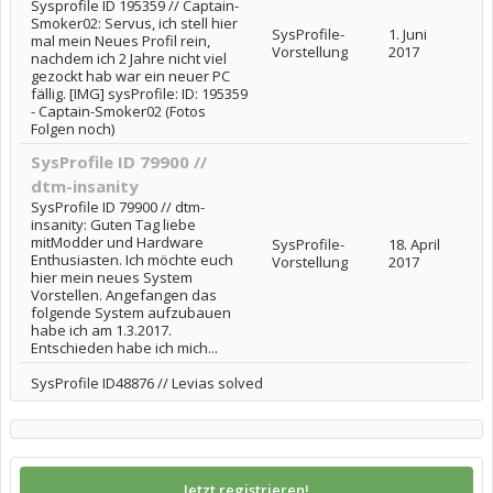
Sysprofile ID 195359 // Captain-
Smoker02: Servus, ich stell hier
SysProfile-
1. Juni
mal mein Neues Profil rein,
Vorstellung
2017
nachdem ich 2 Jahre nicht viel
gezockt hab war ein neuer PC
fällig. [IMG] sysProfile: ID: 195359
- Captain-Smoker02 (Fotos
Folgen noch)
SysProfile ID 79900 //
dtm-insanity
SysProfile ID 79900 // dtm-
insanity: Guten Tag liebe
mitModder und Hardware
SysProfile-
18. April
Enthusiasten. Ich möchte euch
Vorstellung
2017
hier mein neues System
Vorstellen. Angefangen das
folgende System aufzubauen
habe ich am 1.3.2017.
Entschieden habe ich mich...
SysProfile ID48876 // Levias solved
Jetzt registrieren!