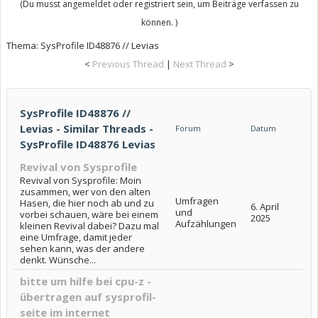
(Du musst angemeldet oder registriert sein, um Beiträge verfassen zu
können. )
Thema:
SysProfile ID48876 // Levias
<
Previous Thread
|
Next Thread
>
SysProfile ID48876 //
Levias - Similar Threads -
Forum
Datum
SysProfile ID48876 Levias
Revival von Sysprofile
Revival von Sysprofile: Moin
zusammen, wer von den alten
Umfragen
Hasen, die hier noch ab und zu
6. April
und
vorbei schauen, wäre bei einem
2025
Aufzählungen
kleinen Revival dabei? Dazu mal
eine Umfrage, damit jeder
sehen kann, was der andere
denkt. Wünsche...
bitte um hilfe bei cpu-z -
übertragen auf sysprofil-
seite im internet