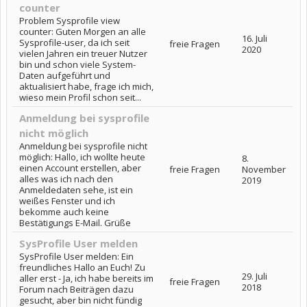
counter
Problem Sysprofile view
counter: Guten Morgen an alle
16. Juli
Sysprofile-user, da ich seit
freie Fragen
2020
vielen Jahren ein treuer Nutzer
bin und schon viele System-
Daten aufgeführt und
aktualisiert habe, frage ich mich,
wieso mein Profil schon seit...
Anmeldung bei sysprofile
nicht möglich
Anmeldung bei sysprofile nicht
möglich: Hallo, ich wollte heute
8.
einen Account erstellen, aber
freie Fragen
November
alles was ich nach den
2019
Anmeldedaten sehe, ist ein
weißes Fenster und ich
bekomme auch keine
Bestätigungs E-Mail. Grüße
SysProfile User melden
SysProfile User melden: Ein
freundliches Hallo an Euch! Zu
29. Juli
aller erst - Ja, ich habe bereits im
freie Fragen
2018
Forum nach Beiträgen dazu
gesucht, aber bin nicht fündig