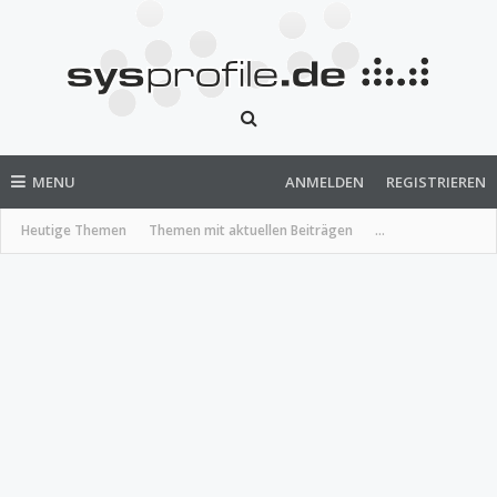
MENU
ANMELDEN
REGISTRIEREN
Heutige Themen
Themen mit aktuellen Beiträgen
...