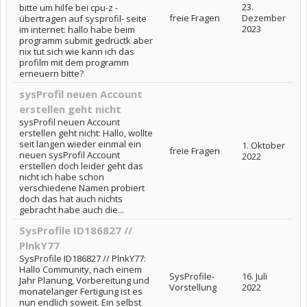
23.
bitte um hilfe bei cpu-z -
freie Fragen
Dezember
übertragen auf sysprofil- seite
2023
im internet: hallo habe beim
programm submit gedrüctk aber
nix tut sich wie kann ich das
profilm mit dem programm
erneuern bitte?
sysProfil neuen Account
erstellen geht nicht
sysProfil neuen Account
erstellen geht nicht: Hallo, wollte
seit langen wieder einmal ein
1. Oktober
freie Fragen
neuen sysProfil Account
2022
erstellen doch leider geht das
nicht ich habe schon
verschiedene Namen probiert
doch das hat auch nichts
gebracht habe auch die...
SysProfile ID186827 //
PlnkY77
SysProfile ID186827 // PlnkY77:
Hallo Community, nach einem
SysProfile-
16. Juli
Jahr Planung, Vorbereitung und
Vorstellung
2022
monatelanger Fertigung ist es
nun endlich soweit. Ein selbst