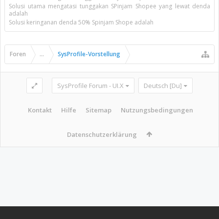
Solusi utama mengatasi tunggakan SPinjam Shopee yang lewat denda
adalah
Solusi keringanan denda 50% Spinjam Shope adalah
Foren
...
SysProfile-Vorstellung
SysProfile Forum - UI.X
Deutsch [Du]
Kontakt
Hilfe
Sitemap
Nutzungsbedingungen
Datenschutzerklärung