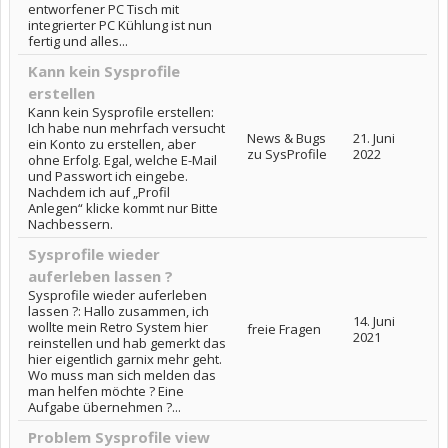
entworfener PC Tisch mit
integrierter PC Kühlung ist nun
fertig und alles...
Kann kein Sysprofile
erstellen
Kann kein Sysprofile erstellen:
Ich habe nun mehrfach versucht
News & Bugs
21. Juni
ein Konto zu erstellen, aber
zu SysProfile
2022
ohne Erfolg. Egal, welche E-Mail
und Passwort ich eingebe.
Nachdem ich auf „Profil
Anlegen“ klicke kommt nur Bitte
Nachbessern.
Sysprofile wieder
auferleben lassen ?
Sysprofile wieder auferleben
lassen ?: Hallo zusammen, ich
14. Juni
wollte mein Retro System hier
freie Fragen
2021
reinstellen und hab gemerkt das
hier eigentlich garnix mehr geht.
Wo muss man sich melden das
man helfen möchte ? Eine
Aufgabe übernehmen ?...
Problem Sysprofile view