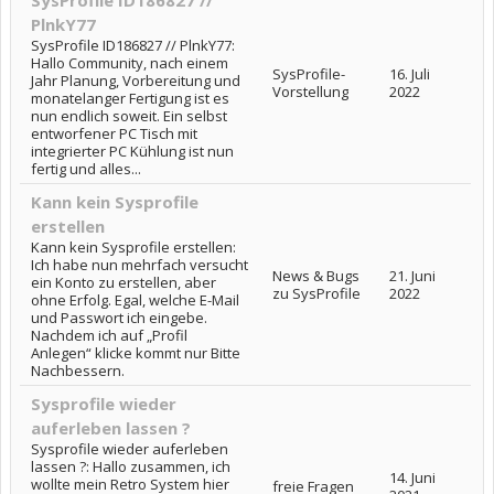
SysProfile ID186827 //
PlnkY77
SysProfile ID186827 // PlnkY77:
Hallo Community, nach einem
SysProfile-
16. Juli
Jahr Planung, Vorbereitung und
Vorstellung
2022
monatelanger Fertigung ist es
nun endlich soweit. Ein selbst
entworfener PC Tisch mit
integrierter PC Kühlung ist nun
fertig und alles...
Kann kein Sysprofile
erstellen
Kann kein Sysprofile erstellen:
Ich habe nun mehrfach versucht
News & Bugs
21. Juni
ein Konto zu erstellen, aber
zu SysProfile
2022
ohne Erfolg. Egal, welche E-Mail
und Passwort ich eingebe.
Nachdem ich auf „Profil
Anlegen“ klicke kommt nur Bitte
Nachbessern.
Sysprofile wieder
auferleben lassen ?
Sysprofile wieder auferleben
lassen ?: Hallo zusammen, ich
14. Juni
wollte mein Retro System hier
freie Fragen