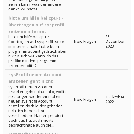
sehen kann, was der andere
denkt. Wünsche...
bitte um hilfe bei cpu-z -
übertragen auf sysprofil-
seite im internet
23.
bitte um hilfe bei cpu-z -
freie Fragen
Dezember
übertragen auf sysprofil- seite
2023
im internet: hallo habe beim
programm submit gedrüctk aber
nix tut sich wie kann ich das
profilm mit dem programm
erneuern bitte?
sysProfil neuen Account
erstellen geht nicht
sysProfil neuen Account
erstellen geht nicht: Hallo, wollte
seit langen wieder einmal ein
1. Oktober
freie Fragen
neuen sysProfil Account
2022
erstellen doch leider geht das
nicht ich habe schon
verschiedene Namen probiert
doch das hat auch nichts
gebracht habe auch die...