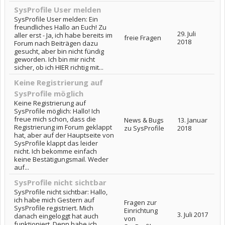
SysProfile User melden
SysProfile User melden: Ein
freundliches Hallo an Euch! Zu
29. Juli
aller erst - Ja, ich habe bereits im
freie Fragen
2018
Forum nach Beiträgen dazu
gesucht, aber bin nicht fündig
geworden. Ich bin mir nicht
sicher, ob ich HIER richtig mit...
Keine Registrierung auf
SysProfile möglich
Keine Registrierung auf
SysProfile möglich: Hallo! Ich
freue mich schon, dass die
News & Bugs
13. Januar
Registrierung im Forum geklappt
zu SysProfile
2018
hat, aber auf der Hauptseite von
SysProfile klappt das leider
nicht. Ich bekomme einfach
keine Bestätigungsmail. Weder
auf...
SysProfile nicht sichtbar
SysProfile nicht sichtbar: Hallo,
ich habe mich Gestern auf
Fragen zur
SysProfile registriert. Mich
Einrichtung
3. Juli 2017
danach eingeloggt hat auch
von
funktioniert. Denn habe ich