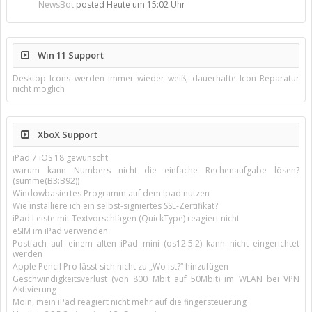
NewsBot
posted
Heute um 15:02 Uhr
Win 11 Support
Desktop Icons werden immer wieder weiß, dauerhafte Icon Reparatur
nicht möglich
XboX Support
iPad 7 iOS 18 gewünscht
warum kann Numbers nicht die einfache Rechenaufgabe lösen?
(summe(B3:B92))
Windowbasiertes Programm auf dem Ipad nutzen
Wie installiere ich ein selbst-signiertes SSL-Zertifikat?
iPad Leiste mit Textvorschlägen (QuickType) reagiert nicht
eSIM im iPad verwenden
Postfach auf einem alten iPad mini (os12.5.2) kann nicht eingerichtet
werden
Apple Pencil Pro lässt sich nicht zu „Wo ist?“ hinzufügen
Geschwindigkeitsverlust (von 800 Mbit auf 50Mbit) im WLAN bei VPN
Aktivierung
Moin, mein iPad reagiert nicht mehr auf die fingersteuerung