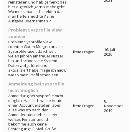
2021
reinstellen und hab gemerkt das
hier eigentlich garnix mehr geht.
Wo muss man sich melden das
man helfen möchte ? Eine
Aufgabe übernehmen ?...
Problem Sysprofile view
counter
Problem Sysprofile view
counter: Guten Morgen an alle
16. Juli
Sysprofile-user, da ich seit
freie Fragen
2020
vielen Jahren ein treuer Nutzer
bin und schon viele System-
Daten aufgeführt und
aktualisiert habe, frage ich mich,
wieso mein Profil schon seit...
Anmeldung bei sysprofile
nicht möglich
Anmeldung bei sysprofile nicht
möglich: Hallo, ich wollte heute
8.
einen Account erstellen, aber
freie Fragen
November
alles was ich nach den
2019
Anmeldedaten sehe, ist ein
weißes Fenster und ich
bekomme auch keine
Bestätigungs E-Mail. Grüße