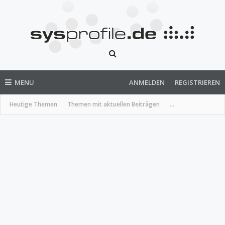
MENU
ANMELDEN
REGISTRIEREN
Heutige Themen
Themen mit aktuellen Beiträgen
...