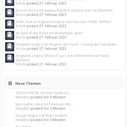
Article
posted
27. Februar 2023
Sons of the forest katana Standort und wie man es bekommt
Article
posted
27. Februar 2023
Sollte man in Hogwarts Legacy eine Fwooper-Feder stehlen?
Article
posted
27. Februar 2023
Ist Sons of the forest ein Multiplayer-Spiel?
Article
posted
27. Februar 2023
Hogwarts Legacy Ein Vogel in der Hand - Lösung des Türrätsels
Article
posted
27. Februar 2023
Hogwarts Legacy Ghost of our Love Schwimmkerzen Karte
Standort
Article
posted
27. Februar 2023
Neue Themen
GeForce NOW: 26 neue Spiele im...
NewsBot
posted
Vor 3 Minuten
Epic Games: Beacon Pines und We...
NewsBot
posted
Vor 3 Minuten
Google Maps: Ask Maps bestellt...
NewsBot
posted
Vor 3 Minuten
Ikea führt...