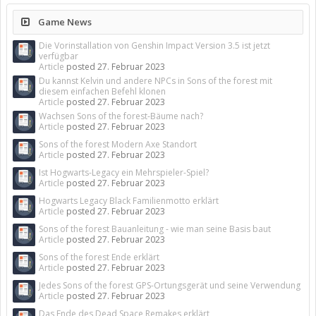
Game News
Die Vorinstallation von Genshin Impact Version 3.5 ist jetzt
verfügbar
Article
posted
27. Februar 2023
Du kannst Kelvin und andere NPCs in Sons of the forest mit
diesem einfachen Befehl klonen
Article
posted
27. Februar 2023
Wachsen Sons of the forest-Bäume nach?
Article
posted
27. Februar 2023
Sons of the forest Modern Axe Standort
Article
posted
27. Februar 2023
Ist Hogwarts-Legacy ein Mehrspieler-Spiel?
Article
posted
27. Februar 2023
Hogwarts Legacy Black Familienmotto erklärt
Article
posted
27. Februar 2023
Sons of the forest Bauanleitung - wie man seine Basis baut
Article
posted
27. Februar 2023
Sons of the forest Ende erklärt
Article
posted
27. Februar 2023
Jedes Sons of the forest GPS-Ortungsgerät und seine Verwendung
Article
posted
27. Februar 2023
Das Ende des Dead Space Remakes erklärt