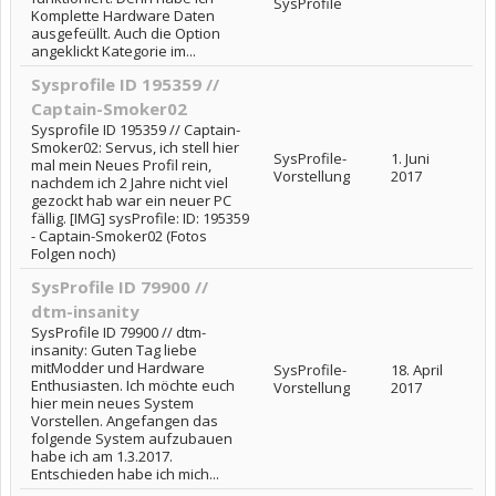
SysProfile
Komplette Hardware Daten
ausgefeüllt. Auch die Option
angeklickt Kategorie im...
Sysprofile ID 195359 //
Captain-Smoker02
Sysprofile ID 195359 // Captain-
Smoker02: Servus, ich stell hier
SysProfile-
1. Juni
mal mein Neues Profil rein,
Vorstellung
2017
nachdem ich 2 Jahre nicht viel
gezockt hab war ein neuer PC
fällig. [IMG] sysProfile: ID: 195359
- Captain-Smoker02 (Fotos
Folgen noch)
SysProfile ID 79900 //
dtm-insanity
SysProfile ID 79900 // dtm-
insanity: Guten Tag liebe
mitModder und Hardware
SysProfile-
18. April
Enthusiasten. Ich möchte euch
Vorstellung
2017
hier mein neues System
Vorstellen. Angefangen das
folgende System aufzubauen
habe ich am 1.3.2017.
Entschieden habe ich mich...