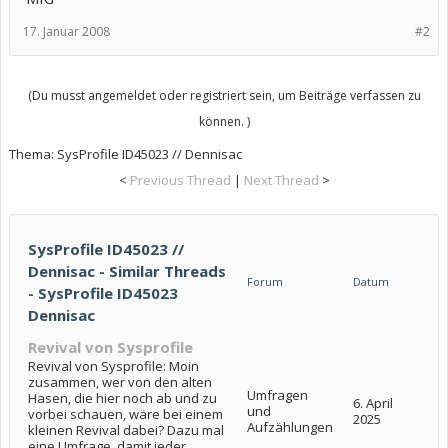
17. Januar 2008
#2
(Du musst angemeldet oder registriert sein, um Beiträge verfassen zu
können. )
Thema:
SysProfile ID45023 // Dennisac
<
Previous Thread
|
Next Thread
>
SysProfile ID45023 //
Dennisac - Similar Threads
Forum
Datum
- SysProfile ID45023
Dennisac
Revival von Sysprofile
Revival von Sysprofile: Moin
zusammen, wer von den alten
Umfragen
Hasen, die hier noch ab und zu
6. April
und
vorbei schauen, wäre bei einem
2025
Aufzählungen
kleinen Revival dabei? Dazu mal
eine Umfrage, damit jeder