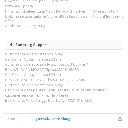
Update 26.5.2 eines ipad 3. Generation
Software-Update
Hintergrundbeleuchtung Magic Keyboard iPad Air 11’’ M4 einschalten?
Dokumente über Links zu Microsoft365 lassen sich in iPad u. iPhone nicht
öffnen
AppleCare Verlängerung
Samsung Support
Customer Service WhatsApp GoPay
Call Center Gopay melayani 24jam
Cara melakukan reschedule tiket pesawat batik air?
BCA KCU DAAN MOGOT.Tlp/wa.08218168235
Call Center Gopay melayani 24jam
BCA KCU WAHID HASYIM.Tlp/wa: 0853-7373-7845
Customer Service WhatsApp GoPay
Begini cara dan tips atasi Salah Transfer BNI bisa dikembalikan
customer service Flip? - Flip Help Center
BCA Finance WTC Mangga Dua.Tlp/wa: 0821-816-8235
Foren
...
SysProfile-Vorstellung