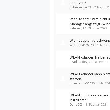
benutzen?
unbekannter73
,
12. Mai 2021
Wlan Adapter wird nicht 
Manager angezeigt (Win
Returnal
,
14. Oktober 2023
Wlan adapter verschwun
Worldoftanks273
,
14. Mai 20
WLAN Adapter Treiber au
headlessdev
,
22. Dezember 
WLAN Adapter kann nich
starten?
phantomde33333
,
1. Mai 20
WLAN und Soundkarten T
installieren?
Dario003
,
18. Februar 2021