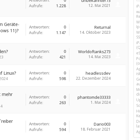
Antworten:
0
unbekannter73
12. Mai 2021
Aufrufe:
1.228
i
w
R
W
im Geräte-
Antworten:
0
I
Returnal
dows 11)?
14. Oktober 2023
Wi
Aufrufe:
1.147
SS
i
(Q
den?
Antworten:
0
Worldoftanks273
e
14. Mai 2023
23
Aufrufe:
421
P
(o
Ap
f Linux?
Antworten:
0
headlessdev
is
22. Dezember 2024
2024
Aufrufe:
598
G
a
M
t mehr
d
Antworten:
0
phantomde33333
U
1. Mai 2024
Aufrufe:
263
S
24
H
Ke
reiber
D
Antworten:
0
Dario003
la
18. Februar 2021
Aufrufe:
594
A