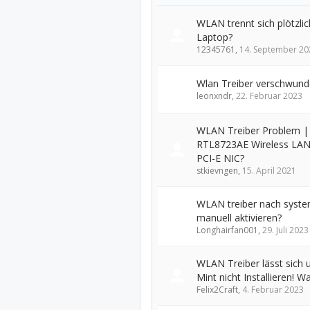
WLAN trennt sich plötzli
Laptop?
12345761
,
14. September 20
Wlan Treiber verschwund
leonxndr
,
22. Februar 2023
WLAN Treiber Problem | 
RTL8723AE Wireless LAN
PCI-E NIC?
stkievngen
,
15. April 2021
WLAN treiber nach syste
manuell aktivieren?
Longhairfan001
,
29. Juli 2023
WLAN Treiber lässt sich u
Mint nicht Installieren! W
Felix2Craft
,
4. Februar 2023