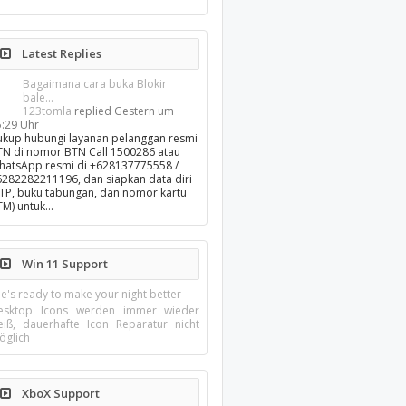
Latest Replies
Bagaimana cara buka Blokir
bale...
123tomla
replied
Gestern um
5:29 Uhr
ukup hubungi layanan pelanggan resmi
TN di nomor BTN Call 1500286 atau
hatsApp resmi di +628137775558 /
6282282211196, dan siapkan data diri
KTP, buku tabungan, dan nomor kartu
TM) untuk…
Win 11 Support
e's ready to make your night better
esktop Icons werden immer wieder
eiß, dauerhafte Icon Reparatur nicht
öglich
XboX Support