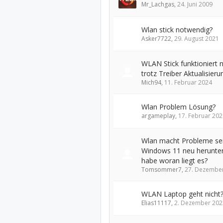
Mr_Lachgas
,
24. Juni 2009
Wlan stick notwendig?
Asker7722
,
29. August 2021
WLAN Stick funktioniert n
trotz Treiber Aktualisieru
Mich94
,
11. Februar 2024
Wlan Problem Lösung?
argameplay
,
17. Februar 202
Wlan macht Probleme sei
Windows 11 neu herunte
habe woran liegt es?
Tomsommer7
,
27. Dezembe
WLAN Laptop geht nicht
Elias11117
,
2. Dezember 202