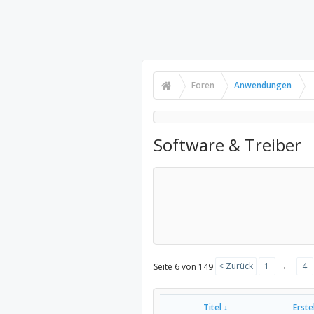
Foren
Anwendungen
Software & Treiber
< Zurück
1
←
4
Seite 6 von 149
Titel ↓
Erst