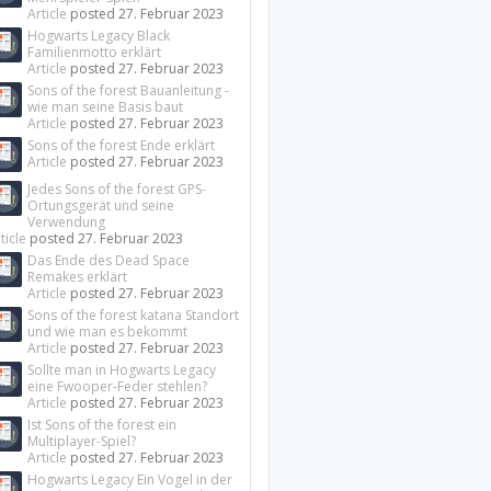
Article
posted
27. Februar 2023
Hogwarts Legacy Black
Familienmotto erklärt
Article
posted
27. Februar 2023
Sons of the forest Bauanleitung -
wie man seine Basis baut
Article
posted
27. Februar 2023
Sons of the forest Ende erklärt
Article
posted
27. Februar 2023
Jedes Sons of the forest GPS-
Ortungsgerät und seine
Verwendung
ticle
posted
27. Februar 2023
Das Ende des Dead Space
Remakes erklärt
Article
posted
27. Februar 2023
Sons of the forest katana Standort
und wie man es bekommt
Article
posted
27. Februar 2023
Sollte man in Hogwarts Legacy
eine Fwooper-Feder stehlen?
Article
posted
27. Februar 2023
Ist Sons of the forest ein
Multiplayer-Spiel?
Article
posted
27. Februar 2023
Hogwarts Legacy Ein Vogel in der