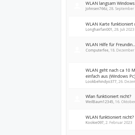
WLAN langsam Windows
Johnsen766z
,
28. September
WLAN Karte funktioniert 
Longhairfan001
,
28. Juli 2023
WLAN Hilfe für Freundin..
Computerfee
,
18. Dezember
WLAN geht nach ca 10 M
einfach aus (Windows Pc
Lookbehindyo377
,
26. Deze
Wlan funktioniert nicht?
WeilBaum12345
,
16. Oktobe
WLAN funktioniert nicht?
Kookie097
,
2. Februar 2023