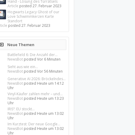
Hand - Lösung des Türrätsels
Article
posted
27. Februar 2023
Hogwarts Legacy Ghost of our
Love Schwimmkerzen Karte
Standort
ticle
posted
27. Februar 2023
Neue Themen
Battlefield 6: Die Anzahl der...
NewsBot
posted
Vor 6 Minuten
Sieht aus wie ein...
NewsBot
posted
Vor 56 Minuten
Generative AI 2026: Bröckelndes...
NewsBot
posted
Heute um 14:12
Uhr
Vinyl-Käufer zahlen mehr – und...
NewsBot
posted
Heute um 13:23
Uhr
IRIS²: EU stockt...
NewsBot
posted
Heute um 13:02
Uhr
Im Kurztest: Der neue Google...
NewsBot
posted
Heute um 13:02
Uhr