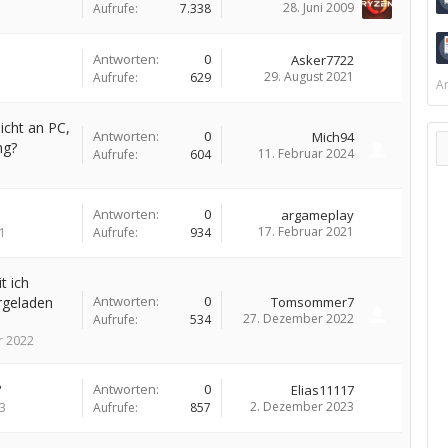
28. Juni 2009
Aufrufe:
7.338
Antworten:
0
Asker7722
29. August 2021
Aufrufe:
629
Ar
icht an PC,
Antworten:
0
Mich94
ng?
11. Februar 2024
Aufrufe:
604
Antworten:
0
argameplay
17. Februar 2021
1
Aufrufe:
934
t ich
Antworten:
0
rgeladen
Tomsommer7
27. Dezember 2022
Aufrufe:
534
r 2022
?
Antworten:
0
Elias11117
2. Dezember 2023
3
Aufrufe:
857