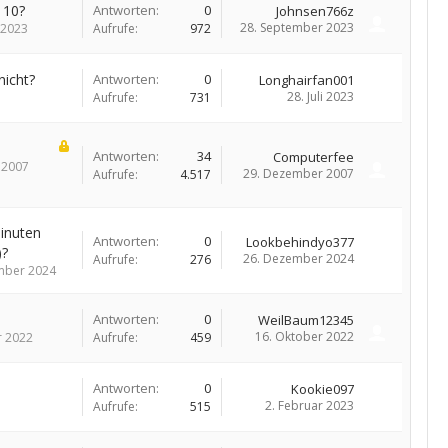
 10?
Antworten:
0
Johnsen766z
28. September 2023
 2023
Aufrufe:
972
nicht?
Antworten:
0
Longhairfan001
28. Juli 2023
Aufrufe:
731
.
Antworten:
34
Computerfee
 2007
29. Dezember 2007
Aufrufe:
4.517
inuten
Antworten:
0
Lookbehindyo377
)?
26. Dezember 2024
Aufrufe:
276
mber 2024
Antworten:
0
WeilBaum12345
16. Oktober 2022
r 2022
Aufrufe:
459
Antworten:
0
Kookie097
2. Februar 2023
Aufrufe:
515