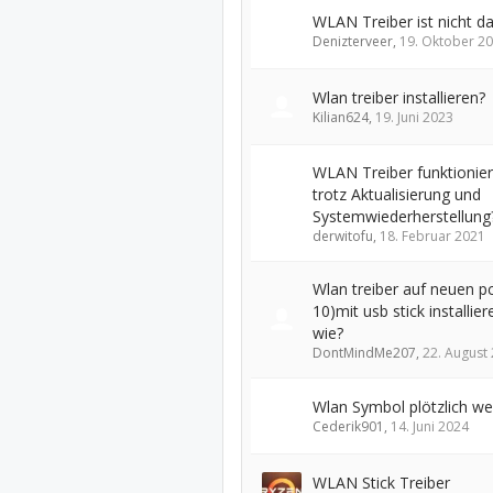
WLAN Treiber ist nicht d
Denizterveer
,
19. Oktober 2
Wlan treiber installieren?
Kilian624
,
19. Juni 2023
WLAN Treiber funktionier
trotz Aktualisierung und
Systemwiederherstellung
derwitofu
,
18. Februar 2021
Wlan treiber auf neuen 
10)mit usb stick installier
wie?
DontMindMe207
,
22. August
Wlan Symbol plötzlich we
Cederik901
,
14. Juni 2024
WLAN Stick Treiber