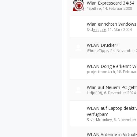
Wlan Expresscard 34/54
°Spitfire
,
14. Februar 2008
Wlan einrichten Windows
Skdgggggg
,
11. März 2024
WLAN Drucker?
iPhoneTipps
,
24. November 
WLAN Dongle erkennt WL
projectmon4rch
,
18. Februar
Wlan auf Neuem PC geht 
Hdjdfjfdj
,
6. Dezember 2024
WLAN auf Laptop deaktivi
verfügbar?
SilverMoonkey
,
8. November
WLAN Antenne in Virtual