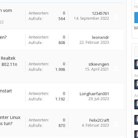
H
ch vom
Antworten:
0
12345761
14. September 2022
Aufrufe:
564
22
b
en?
Antworten:
0
leonxndr
22. Februar 2023
Aufrufe:
808
Realtek
Antworten:
0
 802.11n
stkievngen
15. April 2021
Aufrufe:
1.998
Ar
mstart
Antworten:
0
Longhairfan001
Ar
29. Juli 2023
Aufrufe:
1.192
nter Linux
Antworten:
0
Felix2Craft
as tun?
4. Februar 2023
Aufrufe:
870