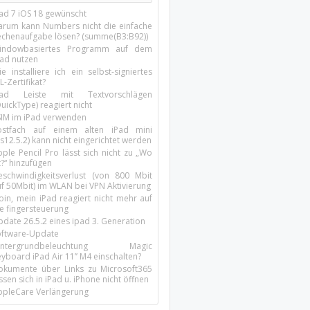
Pad 7 iOS 18 gewünscht
arum kann Numbers nicht die einfache
echenaufgabe lösen? (summe(B3:B92))
indowbasiertes Programm auf dem
pad nutzen
e installiere ich ein selbst-signiertes
L-Zertifikat?
Pad Leiste mit Textvorschlägen
uickType) reagiert nicht
SIM im iPad verwenden
ostfach auf einem alten iPad mini
s12.5.2) kann nicht eingerichtet werden
ple Pencil Pro lässt sich nicht zu „Wo
t?“ hinzufügen
eschwindigkeitsverlust (von 800 Mbit
uf 50Mbit) im WLAN bei VPN Aktivierung
oin, mein iPad reagiert nicht mehr auf
ie fingersteuerung
pdate 26.5.2 eines ipad 3. Generation
oftware-Update
intergrundbeleuchtung Magic
yboard iPad Air 11’’ M4 einschalten?
okumente über Links zu Microsoft365
ssen sich in iPad u. iPhone nicht öffnen
ppleCare Verlängerung