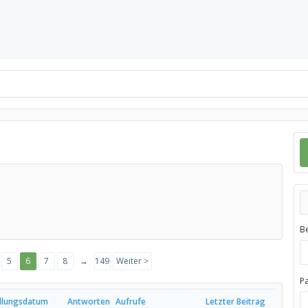
B
5
6
7
8
→
149
Weiter >
P
ellungsdatum
Antworten
Aufrufe
Letzter Beitrag