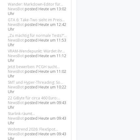
Wander: Markdown-Editor für...
NewsBot
posted
Heute um 13:02
Uhr
GTA 6: Take-Two sieht im Preis...
NewsBot
posted
Heute um 12:42
Uhr
„Zu mächtig für normale Tests?“...
NewsBot
posted
Heute um 11:53
Uhr
VRAM-Wendepunkt: Würdet ihr...
NewsBot
posted
Heute um 11:12
Uhr
Jetzt bewerben: PCGH sucht...
NewsBot
posted
Heute um 11:02
Uhr
SMT und Hyper-Threading: So...
NewsBot
posted
Heute um 10:22
Uhr
22 GiByte für circa 460 Euro:...
NewsBot
posted
Heute um 09:43
Uhr
Starlink räumt...
NewsBot
posted
Heute um 09:43
Uhr
Wohntrend 2026: FlexiSpot...
NewsBot
posted
Heute um 09:43
Uhr