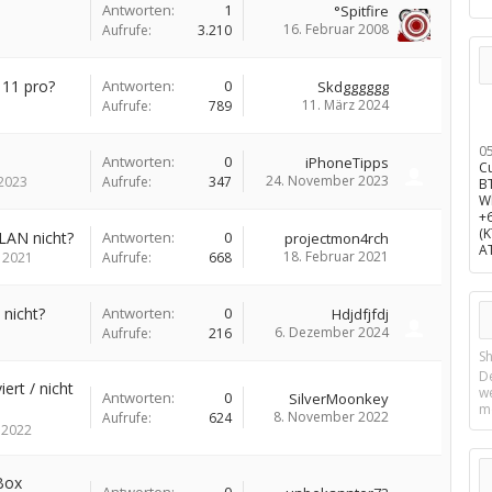
Antworten:
1
°Spitfire
16. Februar 2008
Aufrufe:
3.210
 11 pro?
Antworten:
0
Skdgggggg
11. März 2024
Aufrufe:
789
0
Antworten:
0
iPhoneTipps
C
24. November 2023
2023
Aufrufe:
347
B
W
+
(
AN nicht?
Antworten:
0
projectmon4rch
A
18. Februar 2021
 2021
Aufrufe:
668
nicht?
Antworten:
0
Hdjdfjfdj
6. Dezember 2024
Aufrufe:
216
Sh
D
ert / nicht
w
Antworten:
0
SilverMoonkey
m
8. November 2022
Aufrufe:
624
 2022
Box