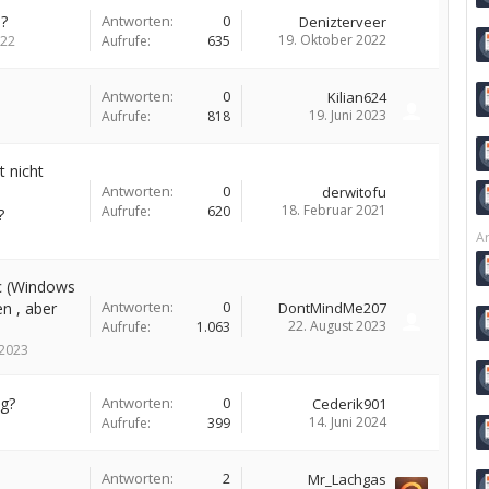
a?
Antworten:
0
Denizterveer
19. Oktober 2022
022
Aufrufe:
635
Antworten:
0
Kilian624
19. Juni 2023
Aufrufe:
818
t nicht
Antworten:
0
derwitofu
18. Februar 2021
Aufrufe:
620
?
Ar
pc (Windows
Antworten:
0
en , aber
DontMindMe207
22. August 2023
Aufrufe:
1.063
 2023
g?
Antworten:
0
Cederik901
14. Juni 2024
Aufrufe:
399
Antworten:
2
Mr_Lachgas