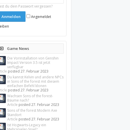
ast du dein Passwort vergessen?
Angemeldet
leiben
Game News
Die Vorinstallation von Genshin
Impact Version 3.5 ist jetzt
verfügbar
ticle
posted
27. Februar 2023
Du kannst Kelvin und andere NPCs
in Sons of the forest mit diesem
einfachen Befehl klonen
ticle
posted
27. Februar 2023
Wachsen Sons of the forest-
Bäume nach?
Article
posted
27. Februar 2023
Sons of the forest Modern Axe
Standort
Article
posted
27. Februar 2023
Ist Hogwarts-Legacy ein
Mehrspieler-Spiel?