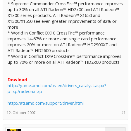
* Supreme Commander CrossFire™ performance improves
up to 30% on all ATI Radeon™ HD2x00 and ATI Radeon™
X1x00 series products. ATI Radeon™ X1650 and
X1300/X1550 see even greater improvements of 82% or
more
* World In Conflict DX10 CrossFire™ performance
improves 14-67% or more and single card performance
improves 20% or more on ATI Radeon™ HD2900XT and
ATI Radeon™ HD2600 products
* World in Conflict DX9 CrossFire™ performance improves
up to 70% or more on all ATI Radeon™ HD2x00 products
Dowload
http://game.amd.com/us-en/drivers_catalyst.aspx?
p=xp/radeonx-xp
http://ati.amd.com/support/driver.html
12. Oktober 2007
#1