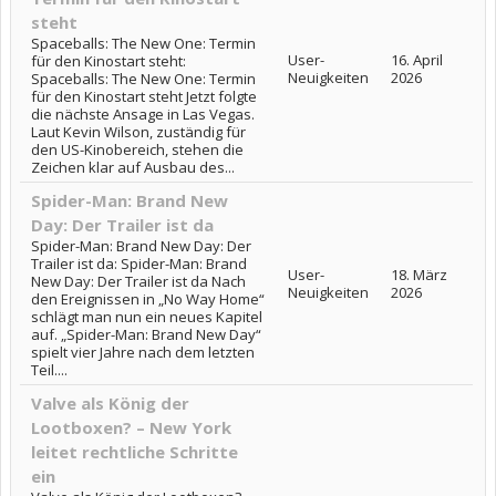
steht
Spaceballs: The New One: Termin
User-
16. April
für den Kinostart steht:
Neuigkeiten
2026
Spaceballs: The New One: Termin
für den Kinostart steht Jetzt folgte
die nächste Ansage in Las Vegas.
Laut Kevin Wilson, zuständig für
den US-Kinobereich, stehen die
Zeichen klar auf Ausbau des...
Spider-Man: Brand New
Day: Der Trailer ist da
Spider-Man: Brand New Day: Der
Trailer ist da: Spider-Man: Brand
User-
18. März
New Day: Der Trailer ist da Nach
Neuigkeiten
2026
den Ereignissen in „No Way Home“
schlägt man nun ein neues Kapitel
auf. „Spider-Man: Brand New Day“
spielt vier Jahre nach dem letzten
Teil....
Valve als König der
Lootboxen? – New York
leitet rechtliche Schritte
ein