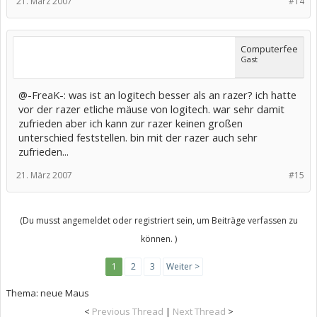
21. März 2007
#14
Computerfee
Gast
@-FreaK-: was ist an logitech besser als an razer? ich hatte
vor der razer etliche mäuse von logitech. war sehr damit
zufrieden aber ich kann zur razer keinen großen
unterschied feststellen. bin mit der razer auch sehr
zufrieden...
21. März 2007
#15
(Du musst angemeldet oder registriert sein, um Beiträge verfassen zu
können. )
1
2
3
Weiter >
Thema:
neue Maus
<
Previous Thread
|
Next Thread
>