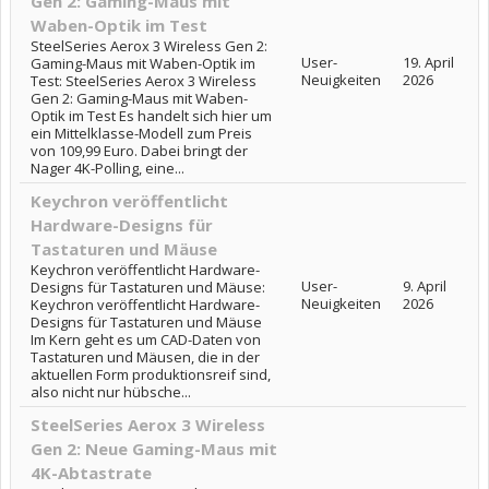
Gen 2: Gaming-Maus mit
Waben-Optik im Test
SteelSeries Aerox 3 Wireless Gen 2:
User-
19. April
Gaming-Maus mit Waben-Optik im
Neuigkeiten
2026
Test: SteelSeries Aerox 3 Wireless
Gen 2: Gaming-Maus mit Waben-
Optik im Test Es handelt sich hier um
ein Mittelklasse-Modell zum Preis
von 109,99 Euro. Dabei bringt der
Nager 4K-Polling, eine...
Keychron veröffentlicht
Hardware-Designs für
Tastaturen und Mäuse
Keychron veröffentlicht Hardware-
User-
9. April
Designs für Tastaturen und Mäuse:
Neuigkeiten
2026
Keychron veröffentlicht Hardware-
Designs für Tastaturen und Mäuse
Im Kern geht es um CAD-Daten von
Tastaturen und Mäusen, die in der
aktuellen Form produktionsreif sind,
also nicht nur hübsche...
SteelSeries Aerox 3 Wireless
Gen 2: Neue Gaming-Maus mit
4K-Abtastrate