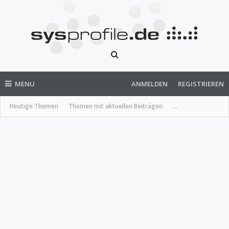
MENU
ANMELDEN
REGISTRIEREN
Heutige Themen
Themen mit aktuellen Beiträgen
...