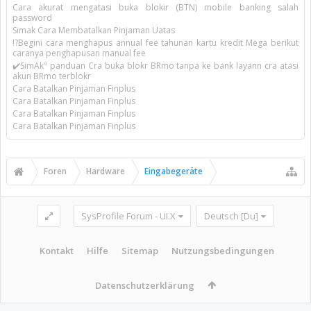
Cara akurat mengatasi buka blokir (BTN) mobile banking salah
password
Simak Cara Membatalkan Pinjaman Uatas
!?Begini cara menghapus annual fee tahunan kartu kredit Mega berikut
caranya penghapusan manual fee
✔️SimAk" panduan Cra buka blokr BRmo tanpa ke bank layann cra atasi
akun BRmo terblokr
Cara Batalkan Pinjaman Finplus
Cara Batalkan Pinjaman Finplus
Cara Batalkan Pinjaman Finplus
Cara Batalkan Pinjaman Finplus
Foren
Hardware
Eingabegeräte
SysProfile Forum - UI.X
Deutsch [Du]
Kontakt
Hilfe
Sitemap
Nutzungsbedingungen
Datenschutzerklärung