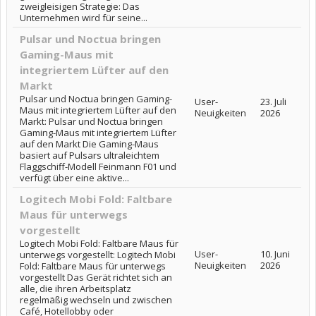
zweigleisigen Strategie: Das
Unternehmen wird für seine...
Pulsar und Noctua bringen
Gaming-Maus mit
integriertem Lüfter auf den
Markt
Pulsar und Noctua bringen Gaming-
User-
23. Juli
Maus mit integriertem Lüfter auf den
Neuigkeiten
2026
Markt: Pulsar und Noctua bringen
Gaming-Maus mit integriertem Lüfter
auf den Markt Die Gaming-Maus
basiert auf Pulsars ultraleichtem
Flaggschiff-Modell Feinmann F01 und
verfügt über eine aktive...
Logitech Mobi Fold: Faltbare
Maus für unterwegs
vorgestellt
Logitech Mobi Fold: Faltbare Maus für
User-
10. Juni
unterwegs vorgestellt: Logitech Mobi
Neuigkeiten
2026
Fold: Faltbare Maus für unterwegs
vorgestellt Das Gerät richtet sich an
alle, die ihren Arbeitsplatz
regelmäßig wechseln und zwischen
Café, Hotellobby oder