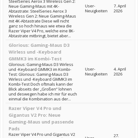
SteelSeries Aerox 3 Wireless Gen 2:
User-
7. April
Neue Gaming-Maus mit 4K-
Neuigkeiten
2026
Abtastrate: SteelSeries Aerox 3
Wireless Gen 2: Neue Gaming-Maus
mit 4K-Abtastrate Diese will nicht
ganz so hoch hinaus wie etwa die
Razer Viper V4 Pro, welche eine 8K-
Abtastrate mitbringt, bietet aber...
Glorious: Gaming-Maus D3
Wirless und -Keyboard
GMMK3 im Kombi-Test
Glorious: Gaming-Maus D3 Wirless
User-
4. April
und -Keyboard GMMK3 im Kombi-
Neuigkeiten
2026
Test: Glorious: Gaming-Maus D3
Wirless und -Keyboard GMMK3 im
Kombi-Test Doch oftmals kann der
Blick abseits der „Großen“ lohnen
und deswegen habe ich mir für euch
einmal die Kombination aus der...
Razer Viper V4 Pro und
Gigantus V2 Pro: Neue
Gaming-Maus und passende
Pads
Razer Viper V4 Pro und Gigantus V2
27.