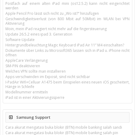
Postfach auf einem alten iPad mini (os12.5.2) kann nicht eingerichtet
werden
Apple Pencil Pro lässt sich nicht zu „Wo ist?“ hinzufügen
Geschwindigkeitsverlust (von 800 Mbit auf 50Mbit) im WLAN bei VPN
Aktivierung
Moin, mein iPad reagiert nicht mehr auf die fingersteuerung
Update 26.5.2 eines ipad 3. Generation
Software-Update
Hintergrundbeleuchtung Magic Keyboard iPad Air 11’’ M4 einschalten?
Dokumente über Links zu Microsoft365 lassen sich in iPad u. iPhone nicht
öffnen
AppleCare Verlängerung
SIM-PIN deaktivieren
Welches VPN sollte man installieren
Apps verschwinden im Exposé, sind nicht sichtbar
I-PadAir Wifi+Celluar A1475 beim Einspielen eines neuen iOS gescheitert,
Hänge in Schleife
Modellnummer ermitteln
iPad ist in einer Aktivierungssperre
Samsung Support
Cara akurat mengatasi buka blokir (BTN) mobile banking salah sandi
Cara akurat mengatasi buka blokir (BTN) mobile banking salah pin