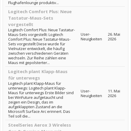
Flughafenlounge produktiv...
Logitech Comfort Plus: Neue
Tastatur-Maus-Sets
vorgestellt
Logitech Comfort Plus: Neue Tastatur-
User-
26. Mai
Maus-Sets vorgestellt: Logitech
Neuigkeiten
2026
Comfort Plus: Neue Tastatur-Maus-
Sets vorgestellt Diese wurde für
Vielnutzer entwickelt, die häufig
zwischen verschiedenen Geräten
wechseln. Zur Reihe zählen eine
Maus mit gepolsterter...
Logitech plant Klapp-Maus
für unterwegs
Logitech plant Klapp-Maus für
unterwegs: Logitech plant Klapp-
User-
11. Mai
Maus für unterwegs Erste Bilder sind
Neuigkeiten
2026
bei WinFuture aufgetaucht und
zeigen ein Design, das im
aufgeklappten Zustand an die
Microsoft Surface Arc erinnert. Das
Teil soll die...
SteelSeries Aerox 3 Wireless