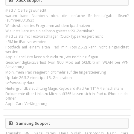
XboX Support
iPad 7 iOS 18 gewünscht
warum kann Numbers nicht die einfache Rechenaufgabe lösen?
(summe(B3:B92))
Windowbasiertes Programm auf dem Ipad nutzen
Wie installiere ich ein selbst-signiertes SSL-Zertifikat?
iPad Leiste mit Textvorschlägen (QuickType) reagiert nicht
eSIM im iPad verwenden
Postfach auf einem alten iPad mini (os12.5.2) kann nicht eingerichtet
werden
Apple Pencil Pro lässt sich nicht zu „Wo ist?“ hinzufügen
Geschwindigkeitsverlust (von 800 Mbit auf 50Mbit) im WLAN bei VPN
Aktivierung
Moin, mein iPad reagiert nicht mehr auf die fingersteuerung
Update 26.5.2 eines ipad 3. Generation
Software-Update
Hintergrundbeleuchtung Magic Keyboard iPad Air 11’’ M4 einschalten?
Dokumente über Links zu Microsoft365 lassen sich in iPad u. iPhone nicht
öffnen
AppleCare Verlängerung
Samsung Support
Transaksi BNI Gagal tetapi Uang Sudah Terpotong? Begini Cara