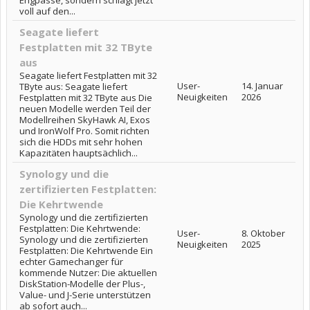
Engpässe, sondern schlägt jetzt
voll auf den...
Seagate liefert
Festplatten mit 32 TByte
aus
Seagate liefert Festplatten mit 32
User-
14. Januar
TByte aus: Seagate liefert
Neuigkeiten
2026
Festplatten mit 32 TByte aus Die
neuen Modelle werden Teil der
Modellreihen SkyHawk AI, Exos
und IronWolf Pro. Somit richten
sich die HDDs mit sehr hohen
Kapazitäten hauptsächlich...
Synology und die
zertifizierten Festplatten:
Die Kehrtwende
Synology und die zertifizierten
Festplatten: Die Kehrtwende:
User-
8. Oktober
Synology und die zertifizierten
Neuigkeiten
2025
Festplatten: Die Kehrtwende Ein
echter Gamechanger für
kommende Nutzer: Die aktuellen
DiskStation-Modelle der Plus-,
Value- und J-Serie unterstützen
ab sofort auch...