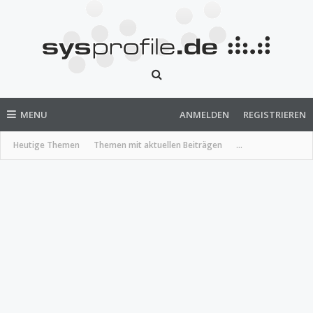
MENU
ANMELDEN
REGISTRIEREN
Heutige Themen
Themen mit aktuellen Beiträgen
...