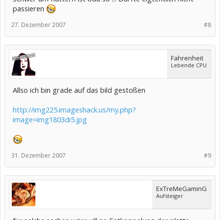
passieren
27. Dezember 2007
#8
Fahrenheit
Lebende CPU
Allso ich bin grade auf das bild gestoßen
http://img225.imageshack.us/my.php?
image=img1803di5.jpg
31. Dezember 2007
#9
ExTreMeGaminG
Aufsteiger