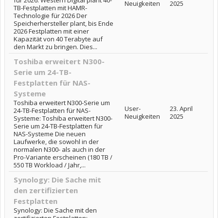
für 2026: Western Digital plant 40-
Neuigkeiten
2025
TB-Festplatten mit HAMR-
Technologie für 2026 Der
Speicherhersteller plant, bis Ende
2026 Festplatten mit einer
Kapazität von 40 Terabyte auf
den Markt zu bringen. Dies...
Toshiba erweitert N300-
Serie um 24-TB-
Festplatten für NAS-
Systeme
Toshiba erweitert N300-Serie um
User-
23. April
24-TB-Festplatten für NAS-
Neuigkeiten
2025
Systeme: Toshiba erweitert N300-
Serie um 24-TB-Festplatten für
NAS-Systeme Die neuen
Laufwerke, die sowohl in der
normalen N300- als auch in der
Pro-Variante erscheinen (180 TB /
550 TB Workload / Jahr,...
Synology: Die Sache mit
den zertifizierten
Festplatten
Synology: Die Sache mit den