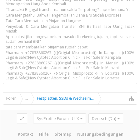
Mendapatkan Uang Anda Kembali...
"Transaksi B gagal transfer namun saldo Terpotong? Lapor kemana Ya
Cara Mengetahui Bahwa Pengembalian Dana BNI Sudah Diproses
Tata Cara Membatalkan Pinjaman Uangme
Penyebab & Cara Mengatasi Transfer BNI Berhasil Tapi Uang Tidak
Masuk
Apa solusi jika uangnya belum masuk di rekening tujuan, tapi transaksi
sudah berhasil BNI?
tata cara membatalkan pinjaman rupiah cepat
Pharmacy +27838860267 {{{Origial Misoprostol}} In Kampala ((100%
Legit & Safe))New Cytotec Abortion Clinic Pills For Sale In Kampala
Pharmacy +27838860267 {{{Origial Misoprostol}} In Manzini ((100%
Legit & Safe))New Cytotec Abortion Clinic Pills For Sale In Manzini
Pharmacy +27838860267 {{{Origial Misoprostol}} In Lobatse ((100%
Legit & Safe))New Cytotec Abortion Clinic Pills For Sale In Lobatse
Foren
...
Festplatten, SSDs & Wechselmedien
SysProfile Forum - UI.X
Deutsch [Du]
Kontakt
Hilfe
Sitemap
Nutzungsbedingungen