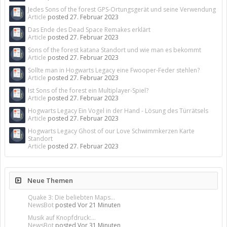
Jedes Sons of the forest GPS-Ortungsgerät und seine Verwendung
Article
posted
27. Februar 2023
Das Ende des Dead Space Remakes erklärt
Article
posted
27. Februar 2023
Sons of the forest katana Standort und wie man es bekommt
Article
posted
27. Februar 2023
Sollte man in Hogwarts Legacy eine Fwooper-Feder stehlen?
Article
posted
27. Februar 2023
Ist Sons of the forest ein Multiplayer-Spiel?
Article
posted
27. Februar 2023
Hogwarts Legacy Ein Vogel in der Hand - Lösung des Türrätsels
Article
posted
27. Februar 2023
Hogwarts Legacy Ghost of our Love Schwimmkerzen Karte
Standort
Article
posted
27. Februar 2023
Neue Themen
Quake 3: Die beliebten Maps...
NewsBot
posted
Vor 21 Minuten
Musik auf Knopfdruck:...
NewsBot
posted
Vor 31 Minuten