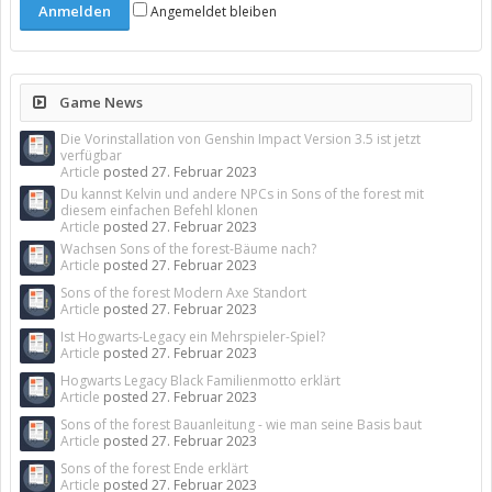
Angemeldet bleiben
Game News
Die Vorinstallation von Genshin Impact Version 3.5 ist jetzt
verfügbar
Article
posted
27. Februar 2023
Du kannst Kelvin und andere NPCs in Sons of the forest mit
diesem einfachen Befehl klonen
Article
posted
27. Februar 2023
Wachsen Sons of the forest-Bäume nach?
Article
posted
27. Februar 2023
Sons of the forest Modern Axe Standort
Article
posted
27. Februar 2023
Ist Hogwarts-Legacy ein Mehrspieler-Spiel?
Article
posted
27. Februar 2023
Hogwarts Legacy Black Familienmotto erklärt
Article
posted
27. Februar 2023
Sons of the forest Bauanleitung - wie man seine Basis baut
Article
posted
27. Februar 2023
Sons of the forest Ende erklärt
Article
posted
27. Februar 2023