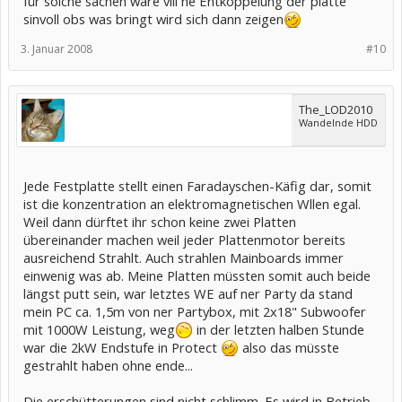
für solche sachen wäre vill ne Entkoppelung der platte
sinvoll obs was bringt wird sich dann zeigen
3. Januar 2008
#10
The_LOD2010
Wandelnde HDD
Jede Festplatte stellt einen Faradayschen-Käfig dar, somit
ist die konzentration an elektromagnetischen Wllen egal.
Weil dann dürftet ihr schon keine zwei Platten
übereinander machen weil jeder Plattenmotor bereits
ausreichend Strahlt. Auch strahlen Mainboards immer
einwenig was ab. Meine Platten müssten somit auch beide
längst putt sein, war letztes WE auf ner Party da stand
mein PC ca. 1,5m von ner Partybox, mit 2x18" Subwoofer
mit 1000W Leistung, weg
in der letzten halben Stunde
war die 2kW Endstufe in Protect
also das müsste
gestrahlt haben ohne ende...
Die erschütterungen sind nicht schlimm. Es wird in Betrieb