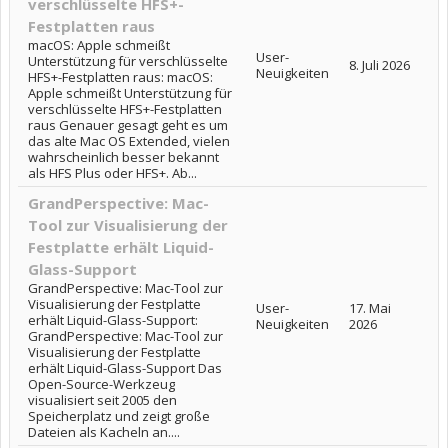
verschlüsselte HFS+-
Festplatten raus
macOS: Apple schmeißt
User-
Unterstützung für verschlüsselte
8. Juli 2026
Neuigkeiten
HFS+-Festplatten raus: macOS:
Apple schmeißt Unterstützung für
verschlüsselte HFS+-Festplatten
raus Genauer gesagt geht es um
das alte Mac OS Extended, vielen
wahrscheinlich besser bekannt
als HFS Plus oder HFS+. Ab...
GrandPerspective: Mac-
Tool zur Visualisierung der
Festplatte erhält Liquid-
Glass-Support
GrandPerspective: Mac-Tool zur
Visualisierung der Festplatte
User-
17. Mai
erhält Liquid-Glass-Support:
Neuigkeiten
2026
GrandPerspective: Mac-Tool zur
Visualisierung der Festplatte
erhält Liquid-Glass-Support Das
Open-Source-Werkzeug
visualisiert seit 2005 den
Speicherplatz und zeigt große
Dateien als Kacheln an....