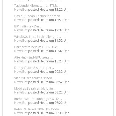
Tausende Kilometer für ETS2:...
NewsBot
posted
Heute um 13:22 Uhr
Casio: „Cheap Casios“ boomen
NewsBot
posted
Heute um 12:53 Uhr
BR1: Infinite - Der...
NewsBot
posted
Heute um 12:32 Uhr
Windows 11 soll schneller und...
NewsBot
posted
Heute um 11:52 Uhr
Barrierefreiheit im ÖPNV: Die...
NewsBot
posted
Heute um 10:42 Uhr
Alte High-End-GPU gegen...
NewsBot
posted
Heute um 10:23 Uhr
Dolby Vision 2 startet per...
NewsBot
posted
Heute um 09:32 Uhr
Vier Milliardenfilme schon...
NewsBot
posted
Heute um 08:52 Uhr
Mobiles Bezahlen bleibt in...
NewsBot
posted
Heute um 08:22 Uhr
Immer wieder sonntags KW 32:...
NewsBot
posted
Heute um 08:22 Uhr
RAM-Preise wie 2007: KI-Boom...
NewsBot
posted
Heute um 06:33 Uhr