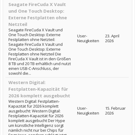
Seagate FireCuda X Vault
und One Touch Desktop:
Externe Festplatten ohne
Netzteil
Seagate FireCuda X Vault und
One Touch Desktop: Externe
User-
23. April
Festplatten ohne Netzteil:
Neuigkeiten
2026
Seagate FireCuda X Vault und
One Touch Desktop: Externe
Festplatten ohne Netzteil Die
FireCuda X Vault ist in den Größen
8 TB und 20 TB erhältlich und nutzt
einen USB-C-Anschluss, der
sowohl die...
Western Digital:
Festplatten-Kapazität für
2026 komplett ausgebucht
Western Digital: Festplatten-
Kapazität für 2026 komplett
User-
15. Februar
ausgebucht: Western Digital:
Neuigkeiten
2026
Festplatten-Kapazität für 2026
komplett ausgebucht Der Hype
um künstliche Intelligenz sorgt
nämlich nicht nur bei Chips für