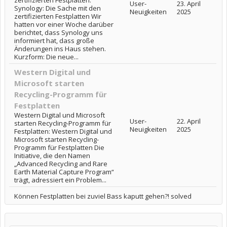
zertifizierten Festplatten:
User-
23. April
Synology: Die Sache mit den
Neuigkeiten
2025
zertifizierten Festplatten Wir
hatten vor einer Woche darüber
berichtet, dass Synology uns
informiert hat, dass große
Änderungen ins Haus stehen.
Kurzform: Die neue...
Western Digital und
Microsoft starten
Recycling-Programm für
Festplatten
Western Digital und Microsoft
User-
22. April
starten Recycling-Programm für
Neuigkeiten
2025
Festplatten: Western Digital und
Microsoft starten Recycling-
Programm für Festplatten Die
Initiative, die den Namen
„Advanced Recycling and Rare
Earth Material Capture Program“
trägt, adressiert ein Problem...
Können Festplatten bei zuviel Bass kaputt gehen?! solved