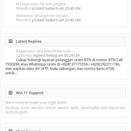
KI-Diagnosen: Gerade jüngere...
NewsBot
posted
Gestern um 23:43 Uhr
Weltweiter Smartphone-Absatz...
NewsBot
posted
Gestern um 23:43 Uhr
Latest Replies
Bagaimana cara buka Blokir bale...
123tomla
replied
Freitag um 05:29 Uhr
Cukup hubungi layanan pelanggan resmi BTN di nomor BTN Call
1500286 atau WhatsApp resmi di +628137775558 / +6282282211196,
dan siapkan data diri (KTP, buku tabungan, dan nomor kartu ATM)
untuk…
Win 11 Support
She's ready to make your night better
Desktop Icons werden immer wieder weiß, dauerhafte Icon Reparatur
nicht möglich