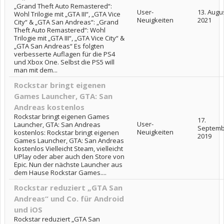
„Grand Theft Auto Remastered“:
User-
13. Augu
Wohl Trilogie mit „GTA III“, „GTA Vice
Neuigkeiten
2021
City“ & „GTA San Andreas“: „Grand
Theft Auto Remastered“: Wohl
Trilogie mit „GTA III“, „GTA Vice City“ &
„GTA San Andreas“ Es folgten
verbesserte Auflagen für die PS4
und Xbox One. Selbst die PS5 will
man mit dem...
Rockstar bringt eigenen
Games Launcher, GTA: San
Andreas kostenlos
Rockstar bringt eigenen Games
17.
User-
Launcher, GTA: San Andreas
Septemb
Neuigkeiten
kostenlos: Rockstar bringt eigenen
2019
Games Launcher, GTA: San Andreas
kostenlos Vielleicht Steam, vielleicht
UPlay oder aber auch den Store von
Epic. Nun der nächste Launcher aus
dem Hause Rockstar Games....
Rockstar reduziert „GTA San
Andreas“ und Co. für Android
und iOS
Rockstar reduziert „GTA San