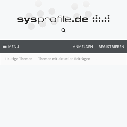
MENU
ANMELDEN
REGISTRIEREN
Heutige Themen
Themen mit aktuellen Beiträgen
...