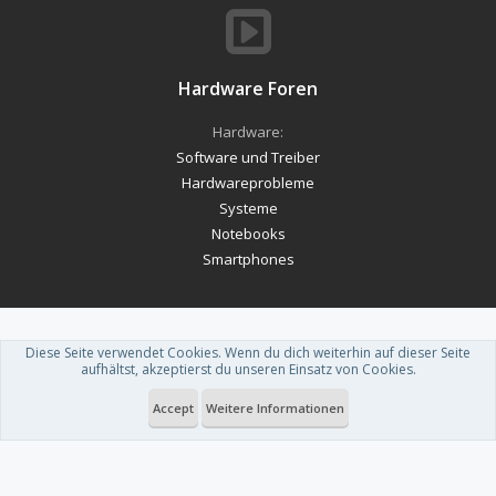
Hardware Foren
Hardware:
Software und Treiber
Hardwareprobleme
Systeme
Notebooks
Smartphones
Diese Seite verwendet Cookies. Wenn du dich weiterhin auf dieser Seite
Forum software by XenForo™
-
Deutsch von xenDach
aufhältst, akzeptierst du unseren Einsatz von Cookies.
Theme designed by
ThemeHouse
.
Accept
Weitere Informationen
Du betrachtest gerade: GTA San Andreas - Fahrzeugtausch ^^