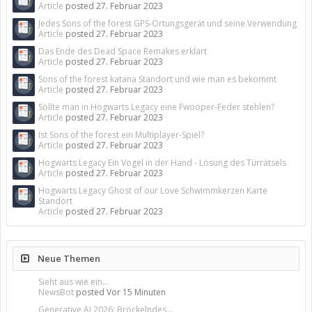
Article
posted
27. Februar 2023
Jedes Sons of the forest GPS-Ortungsgerät und seine Verwendung
Article
posted
27. Februar 2023
Das Ende des Dead Space Remakes erklärt
Article
posted
27. Februar 2023
Sons of the forest katana Standort und wie man es bekommt
Article
posted
27. Februar 2023
Sollte man in Hogwarts Legacy eine Fwooper-Feder stehlen?
Article
posted
27. Februar 2023
Ist Sons of the forest ein Multiplayer-Spiel?
Article
posted
27. Februar 2023
Hogwarts Legacy Ein Vogel in der Hand - Lösung des Türrätsels
Article
posted
27. Februar 2023
Hogwarts Legacy Ghost of our Love Schwimmkerzen Karte
Standort
Article
posted
27. Februar 2023
Neue Themen
Sieht aus wie ein...
NewsBot
posted
Vor 15 Minuten
Generative AI 2026: Bröckelndes...