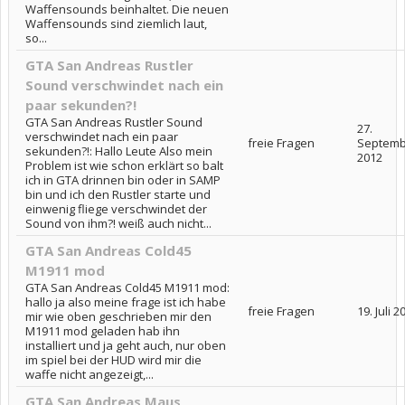
Waffensounds beinhaltet. Die neuen
Waffensounds sind ziemlich laut,
so...
GTA San Andreas Rustler
Sound verschwindet nach ein
paar sekunden?!
GTA San Andreas Rustler Sound
27.
verschwindet nach ein paar
freie Fragen
Septemb
sekunden?!: Hallo Leute Also mein
2012
Problem ist wie schon erklärt so balt
ich in GTA drinnen bin oder in SAMP
bin und ich den Rustler starte und
einwenig fliege verschwindet der
Sound von ihm?! weiß auch nicht...
GTA San Andreas Cold45
M1911 mod
GTA San Andreas Cold45 M1911 mod:
hallo ja also meine frage ist ich habe
freie Fragen
19. Juli 2
mir wie oben geschrieben mir den
M1911 mod geladen hab ihn
installiert und ja geht auch, nur oben
im spiel bei der HUD wird mir die
waffe nicht angezeigt,...
GTA San Andreas Maus