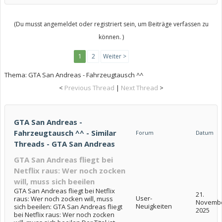
(Du musst angemeldet oder registriert sein, um Beiträge verfassen zu
können. )
1
2
Weiter >
Thema:
GTA San Andreas - Fahrzeugtausch ^^
<
Previous Thread
|
Next Thread
>
GTA San Andreas -
Fahrzeugtausch ^^ - Similar
Forum
Datum
Threads - GTA San Andreas
GTA San Andreas fliegt bei
Netflix raus: Wer noch zocken
will, muss sich beeilen
GTA San Andreas fliegt bei Netflix
21.
User-
raus: Wer noch zocken will, muss
Novemb
Neuigkeiten
sich beeilen: GTA San Andreas fliegt
2025
bei Netflix raus: Wer noch zocken