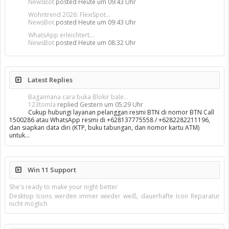
NewsBot
posted
Heute um 09:43 Uhr
Wohntrend 2026: FlexiSpot...
NewsBot
posted
Heute um 09:43 Uhr
WhatsApp erleichtert...
NewsBot
posted
Heute um 08:32 Uhr
Latest Replies
Bagaimana cara buka Blokir bale...
123tomla
replied
Gestern um 05:29 Uhr
Cukup hubungi layanan pelanggan resmi BTN di nomor BTN Call
1500286 atau WhatsApp resmi di +628137775558 / +6282282211196,
dan siapkan data diri (KTP, buku tabungan, dan nomor kartu ATM)
untuk…
Win 11 Support
She's ready to make your night better
Desktop Icons werden immer wieder weiß, dauerhafte Icon Reparatur
nicht möglich