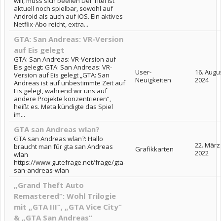
will, muss sich beeilen Der Titel ist
aktuell noch spielbar, sowohl auf
Android als auch auf iOS. Ein aktives
Netflix-Abo reicht, extra...
GTA: San Andreas: VR-Version
auf Eis gelegt
GTA: San Andreas: VR-Version auf
Eis gelegt: GTA: San Andreas: VR-
User-
16. Augu
Version auf Eis gelegt „GTA: San
Neuigkeiten
2024
Andreas ist auf unbestimmte Zeit auf
Eis gelegt, während wir uns auf
andere Projekte konzentrieren“,
heißt es. Meta kündigte das Spiel
im...
GTA san Andreas wlan?
GTA san Andreas wlan?: Hallo
22. März
braucht man fūr gta san Andreas
Grafikkarten
2022
wlan
https://www.gutefrage.net/frage/gta-
san-andreas-wlan
„Grand Theft Auto
Remastered“: Wohl Trilogie
mit „GTA III“, „GTA Vice City“
& „GTA San Andreas“