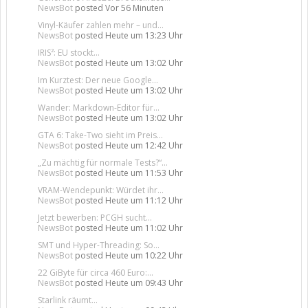
NewsBot
posted
Vor 56 Minuten
Vinyl-Käufer zahlen mehr – und...
NewsBot
posted
Heute um 13:23 Uhr
IRIS²: EU stockt...
NewsBot
posted
Heute um 13:02 Uhr
Im Kurztest: Der neue Google...
NewsBot
posted
Heute um 13:02 Uhr
Wander: Markdown-Editor für...
NewsBot
posted
Heute um 13:02 Uhr
GTA 6: Take-Two sieht im Preis...
NewsBot
posted
Heute um 12:42 Uhr
„Zu mächtig für normale Tests?“...
NewsBot
posted
Heute um 11:53 Uhr
VRAM-Wendepunkt: Würdet ihr...
NewsBot
posted
Heute um 11:12 Uhr
Jetzt bewerben: PCGH sucht...
NewsBot
posted
Heute um 11:02 Uhr
SMT und Hyper-Threading: So...
NewsBot
posted
Heute um 10:22 Uhr
22 GiByte für circa 460 Euro:...
NewsBot
posted
Heute um 09:43 Uhr
Starlink räumt...