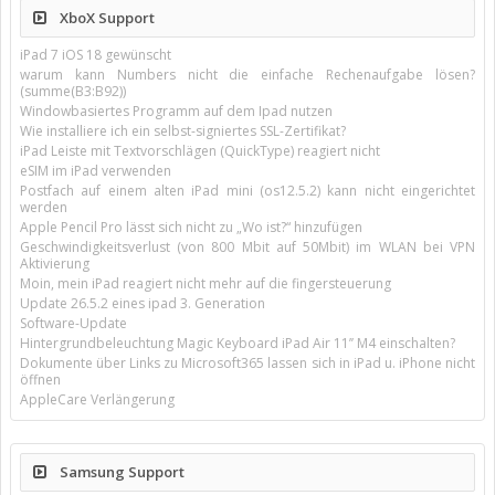
XboX Support
iPad 7 iOS 18 gewünscht
warum kann Numbers nicht die einfache Rechenaufgabe lösen?
(summe(B3:B92))
Windowbasiertes Programm auf dem Ipad nutzen
Wie installiere ich ein selbst-signiertes SSL-Zertifikat?
iPad Leiste mit Textvorschlägen (QuickType) reagiert nicht
eSIM im iPad verwenden
Postfach auf einem alten iPad mini (os12.5.2) kann nicht eingerichtet
werden
Apple Pencil Pro lässt sich nicht zu „Wo ist?“ hinzufügen
Geschwindigkeitsverlust (von 800 Mbit auf 50Mbit) im WLAN bei VPN
Aktivierung
Moin, mein iPad reagiert nicht mehr auf die fingersteuerung
Update 26.5.2 eines ipad 3. Generation
Software-Update
Hintergrundbeleuchtung Magic Keyboard iPad Air 11’’ M4 einschalten?
Dokumente über Links zu Microsoft365 lassen sich in iPad u. iPhone nicht
öffnen
AppleCare Verlängerung
Samsung Support