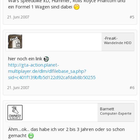
Wars Speedbike xD, Hummer, Rolls Royce Phantom und
ein Formel 1 Wagen sind dabei
21. Juni 2007
#5
-FreaK-
Wandelnde HDD
hier noch ein link
http://gta-action.planet-
multiplayer.de/dlm/dlfilebase_sa.php?
sid=c401f139bfb5d122d92cafdab8b50255
21. Juni 2007
#6
Barnett
Computer-Experte
Ähm....ok... das habe ich vor 2 bis 3 Jahren oder so schon
gemacht