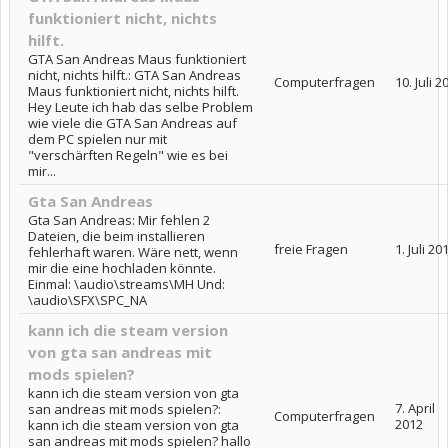
funktioniert nicht, nichts
hilft.
GTA San Andreas Maus funktioniert
nicht, nichts hilft.: GTA San Andreas
Computerfragen
10. Juli 2
Maus funktioniert nicht, nichts hilft.
Hey Leute ich hab das selbe Problem
wie viele die GTA San Andreas auf
dem PC spielen nur mit
"verschärften Regeln" wie es bei
mir...
Gta San Andreas
Gta San Andreas: Mir fehlen 2
Dateien, die beim installieren
freie Fragen
1. Juli 20
fehlerhaft waren. Wäre nett, wenn
mir die eine hochladen könnte.
Einmal: \audio\streams\MH Und:
\audio\SFX\SPC_NA
kann ich die steam version
von gta san andreas mit
mods spielen?
kann ich die steam version von gta
7. April
san andreas mit mods spielen?:
Computerfragen
2012
kann ich die steam version von gta
san andreas mit mods spielen? hallo