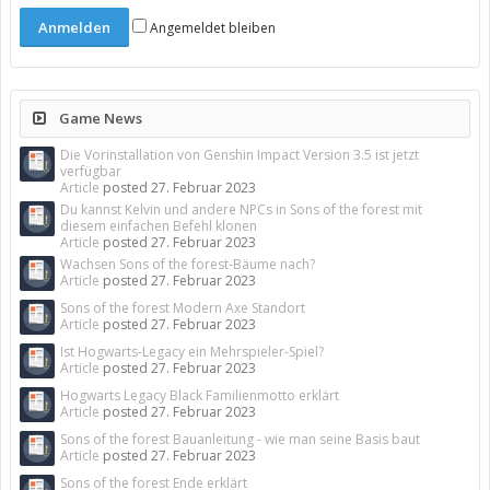
Angemeldet bleiben
Game News
Die Vorinstallation von Genshin Impact Version 3.5 ist jetzt
verfügbar
Article
posted
27. Februar 2023
Du kannst Kelvin und andere NPCs in Sons of the forest mit
diesem einfachen Befehl klonen
Article
posted
27. Februar 2023
Wachsen Sons of the forest-Bäume nach?
Article
posted
27. Februar 2023
Sons of the forest Modern Axe Standort
Article
posted
27. Februar 2023
Ist Hogwarts-Legacy ein Mehrspieler-Spiel?
Article
posted
27. Februar 2023
Hogwarts Legacy Black Familienmotto erklärt
Article
posted
27. Februar 2023
Sons of the forest Bauanleitung - wie man seine Basis baut
Article
posted
27. Februar 2023
Sons of the forest Ende erklärt