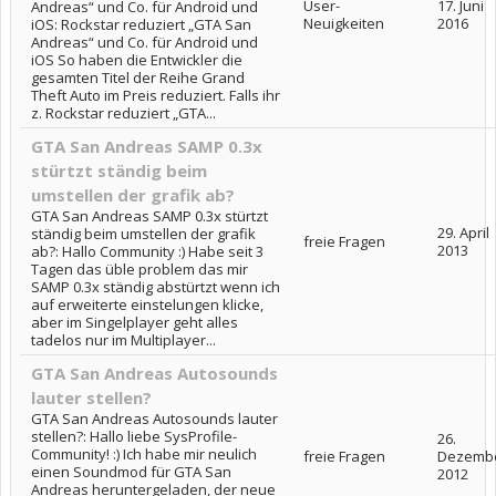
User-
17. Juni
Andreas“ und Co. für Android und
Neuigkeiten
2016
iOS: Rockstar reduziert „GTA San
Andreas“ und Co. für Android und
iOS So haben die Entwickler die
gesamten Titel der Reihe Grand
Theft Auto im Preis reduziert. Falls ihr
z. Rockstar reduziert „GTA...
GTA San Andreas SAMP 0.3x
stürtzt ständig beim
umstellen der grafik ab?
GTA San Andreas SAMP 0.3x stürtzt
29. April
ständig beim umstellen der grafik
freie Fragen
2013
ab?: Hallo Community :) Habe seit 3
Tagen das üble problem das mir
SAMP 0.3x ständig abstürtzt wenn ich
auf erweiterte einstelungen klicke,
aber im Singelplayer geht alles
tadelos nur im Multiplayer...
GTA San Andreas Autosounds
lauter stellen?
GTA San Andreas Autosounds lauter
stellen?: Hallo liebe SysProfile-
26.
Community! :) Ich habe mir neulich
freie Fragen
Dezemb
einen Soundmod für GTA San
2012
Andreas heruntergeladen, der neue