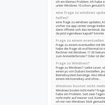
ich ein kleines Problem. Ich habe 
unter Windows 10 schon genutzt hab
eine frage zu windows updat
helfen?
eine frage zu windows updates, kön
vorher via app center einige treibe
dann öffnete sich das terminal, da
da jetzt irgendwas kaputt? könnte d
Frage zu einem eventuellen
Frage zu einem eventuellen mit Win
habe die Frage ob esd Normal ist 
Rechner mit Windows 11 36 Sekunde
zum Anmeldefenster? Oder ist der 
Frage zu Windows?
Frage zu Windows?: Liebe Leser, ic
einen pc von Dubaro bestellen. Jed
Betriebsystem benötige. Also Wind
einem mit lizenekey und ohne...
Windows bootet nicht mehr
Windows bootet nicht mehr? Frage z
habe ein Problem. Seit zwei Tagen
nicht mehr auf meiner ssd. Komme
ich mir nen Windows Stick gemacht 