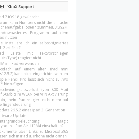
XboX Support
Pad 7 iOS 18 gewünscht
arum kann Numbers nicht die einfache
echenaufgabe lösen? (summe(B3:B92))
indowbasiertes Programm auf dem
pad nutzen
e installiere ich ein selbst-signiertes
L-Zertifikat?
Pad Leiste mit Textvorschlägen
uickType) reagiert nicht
SIM im iPad verwenden
ostfach auf einem alten iPad mini
s12.5.2) kann nicht eingerichtet werden
ple Pencil Pro lässt sich nicht zu „Wo
t?“ hinzufügen
eschwindigkeitsverlust (von 800 Mbit
uf 50Mbit) im WLAN bei VPN Aktivierung
oin, mein iPad reagiert nicht mehr auf
ie fingersteuerung
pdate 26.5.2 eines ipad 3. Generation
oftware-Update
intergrundbeleuchtung Magic
yboard iPad Air 11’’ M4 einschalten?
okumente über Links zu Microsoft365
ssen sich in iPad u. iPhone nicht öffnen