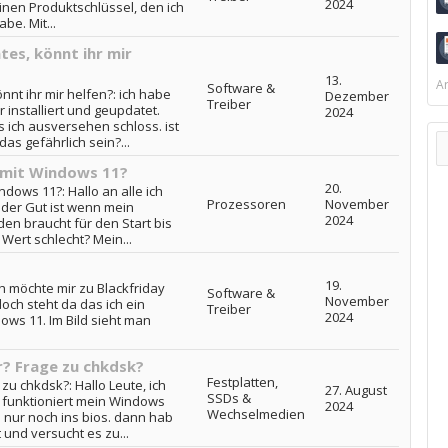
2024
einen Produktschlüssel, den ich
e. Mit...
es, könnt ihr mir
13.
Ar
Software &
nt ihr mir helfen?: ich habe
Dezember
Treiber
r installiert und geupdatet.
2024
s ich ausversehen schloss. ist
as gefährlich sein?...
 mit Windows 11?
20.
dows 11?: Hallo an alle ich
Prozessoren
November
oder Gut ist wenn mein
2024
n braucht für den Start bis
Wert schlecht? Mein...
19.
h möchte mir zu Blackfriday
Software &
November
och steht da das ich ein
Treiber
2024
ows 11. Im Bild sieht man
? Frage zu chkdsk?
Festplatten,
u chkdsk?: Hallo Leute, ich
27. August
SSDs &
 funktioniert mein Windows
2024
Wechselmedien
 nur noch ins bios. dann hab
und versucht es zu...