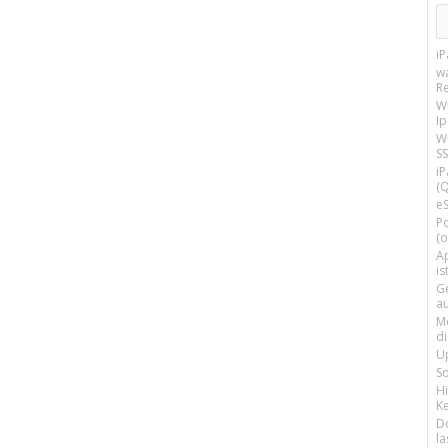
i
w
R
W
I
Wi
SS
i
(Q
e
P
(o
Ap
is
G
a
M
d
U
S
H
Ke
D
la