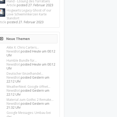
Hand - Lösung des Türrätsels
Article
posted
27. Februar 2023
Hogwarts Legacy Ghost of our
Love Schwimmkerzen Karte
Standort
ticle
posted
27. Februar 2023
Neue Themen
Akte X: Chris Carters...
NewsBot
posted
Heute um 00:12
Uhr
Humble Bundle für...
NewsBot
posted
Heute um 00:12
Uhr
Deutscher Einzelhandel...
NewsBot
posted
Gestern um
22:12 Uhr
WeatherNext: Google öffnet...
NewsBot
posted
Gestern um
22:12 Uhr
Material zum Gothic 2 Remake...
NewsBot
posted
Gestern um
21:32 Uhr
Google Messages: Umbau bei
der...