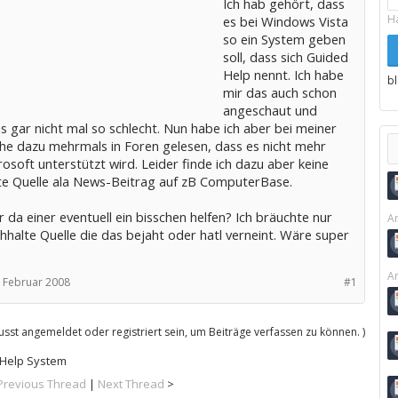
Ich hab gehört, dass
H
es bei Windows Vista
so ein System geben
soll, dass sich Guided
Help nennt. Ich habe
b
mir das auch schon
angeschaut und
s gar nicht mal so schlecht. Nun habe ich aber bei meiner
he dazu mehrmals in Foren gelesen, dass es nicht mehr
osoft unterstützt wird. Leider finde ich dazu aber keine
lte Quelle ala News-Beitrag auf zB ComputerBase.
 da einer eventuell ein bisschen helfen? Ich bräuchte nur
Ar
chhalte Quelle die das bejaht oder hatl verneint. Wäre super
Ar
. Februar 2008
#1
sst angemeldet oder registriert sein, um Beiträge verfassen zu können. )
 Help System
Previous Thread
|
Next Thread
>