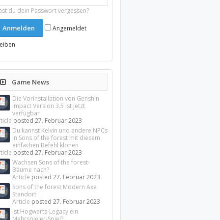
ast du dein Passwort vergessen?
Angemeldet
leiben
Game News
Die Vorinstallation von Genshin
Impact Version 3.5 ist jetzt
verfügbar
ticle
posted
27. Februar 2023
Du kannst Kelvin und andere NPCs
in Sons of the forest mit diesem
einfachen Befehl klonen
ticle
posted
27. Februar 2023
Wachsen Sons of the forest-
Bäume nach?
Article
posted
27. Februar 2023
Sons of the forest Modern Axe
Standort
Article
posted
27. Februar 2023
Ist Hogwarts-Legacy ein
Mehrspieler-Spiel?