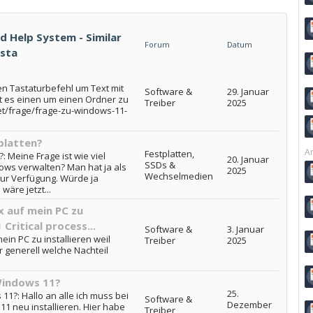
d Help System - Similar
Forum
Datum
ista
en Tastaturbefehl um Text mit
Software &
29. Januar
t es einen um einen Ordner zu
Treiber
2025
et/frage/frage-zu-windows-11-
platten?
Ar
Festplatten,
 Meine Frage ist wie viel
20. Januar
SSDs &
ows verwalten? Man hat ja als
2025
Wechselmedien
zur Verfügung. Würde ja
wäre jetzt...
x auf mein PC zu
Critical process...
Software &
3. Januar
ein PC zu installieren weil
Treiber
2025
r generell welche Nachteil
 Windows 11?
25.
11?: Hallo an alle ich muss bei
Software &
Dezember
1 neu installieren. Hier habe
Treiber