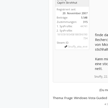
Capt'n Strohhut
Registriert seit:
20. November 2007
Beiträge:
5.548
Zustimmungen:
315
1. SysProfile:
44741
2. SysProfile:
finde da
181059185458188596190
734
Recherc
Steam-ID:
von Micr
Snuffy_aka_eve
stichha
Kann mir
eine sti
nett.
Snuffy,
22
(Du mu
Thema:
Frage: Windows Vista Guided
<