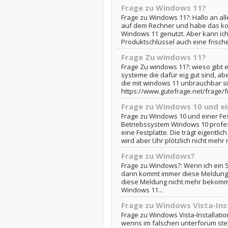
Frage zu Windows 11?
Frage zu Windows 11?: Hallo an al
auf dem Rechner und habe das ko
Windows 11 genutzt. Aber kann ich
Produktschlüssel auch eine frische
Frage Zu windows 11?
Frage Zu windows 11?: wieso gibt 
systeme die dafür eig gut sind, ab
die mit windows 11 unbrauchbar s
https://www.gutefrage.net/frage/
Frage zu Windows 10 und ei
Frage zu Windows 10 und einer Fest
Betriebssystem Windows 10 profess
eine Festplatte. Die trägt eigentli
wird aber Uhr plötzlich nicht mehr ri
Frage zu Windows?
Frage zu Windows?: Wenn ich ein Sp
dann kommt immer diese Meldung. K
diese Meldung nicht mehr bekomme
Windows 11...
Frage zu Windows Vista-Ins
Frage zu Windows Vista-Installation
wenns im falschen unterforum ste