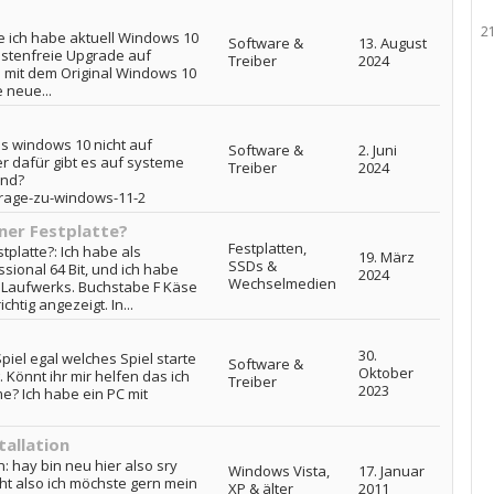
2
le ich habe aktuell Windows 10
Software &
13. August
stenfreie Upgrade auf
Treiber
2024
 mit dem Original Windows 10
 neue...
es windows 10 nicht auf
Software &
2. Juni
er dafür gibt es auf systeme
Treiber
2024
ind?
frage-zu-windows-11-2
ner Festplatte?
Festplatten,
platte?: Ich habe als
19. März
SSDs &
ional 64 Bit, und ich habe
2024
Wechselmedien
ch Laufwerks. Buchstabe F Käse
chtig angezeigt. In...
30.
iel egal welches Spiel starte
Software &
Oktober
önnt ihr mir helfen das ich
Treiber
2023
? Ich habe ein PC mit
tallation
: hay bin neu hier also sry
Windows Vista,
17. Januar
ht also ich möchste gern mein
XP & älter
2011