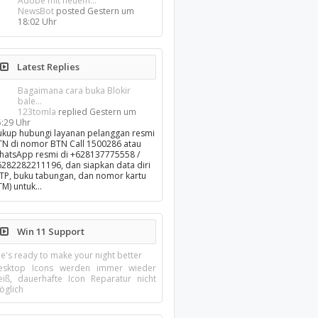
Adobe mit neuem...
NewsBot
posted
Gestern um
18:02 Uhr
Latest Replies
Bagaimana cara buka Blokir
bale...
123tomla
replied
Gestern um
5:29 Uhr
ukup hubungi layanan pelanggan resmi
TN di nomor BTN Call 1500286 atau
hatsApp resmi di +628137775558 /
6282282211196, dan siapkan data diri
KTP, buku tabungan, dan nomor kartu
TM) untuk…
Win 11 Support
e's ready to make your night better
esktop Icons werden immer wieder
eiß, dauerhafte Icon Reparatur nicht
öglich