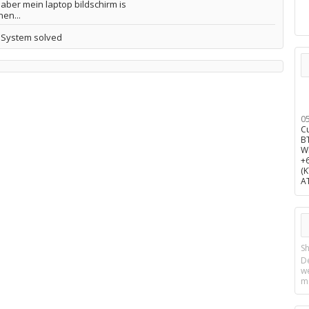
aber mein laptop bildschirm is
en...
 System solved
0
C
B
W
+
(
A
Sh
D
w
m