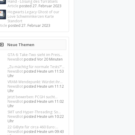
Hand - Lösung des Türrätsels
Article
posted
27. Februar 2023
Hogwarts Legacy Ghost of our
Love Schwimmkerzen Karte
Standort
ticle
posted
27. Februar 2023
Neue Themen
GTA 6: Take-Two sieht im Preis...
NewsBot
posted
Vor 20 Minuten
„Zu mächtig für normale Tests?“...
NewsBot
posted
Heute um 11:53
Uhr
VRAM-Wendepunkt: Würdet ihr...
NewsBot
posted
Heute um 11:12
Uhr
Jetzt bewerben: PCGH sucht...
NewsBot
posted
Heute um 11:02
Uhr
SMT und Hyper-Threading: So...
NewsBot
posted
Heute um 10:22
Uhr
22 GiByte für circa 460 Euro:...
NewsBot
posted
Heute um 09:43