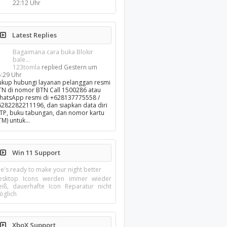
22:12 Uhr
Latest Replies
Bagaimana cara buka Blokir
bale...
123tomla
replied
Gestern um
5:29 Uhr
ukup hubungi layanan pelanggan resmi
TN di nomor BTN Call 1500286 atau
hatsApp resmi di +628137775558 /
6282282211196, dan siapkan data diri
KTP, buku tabungan, dan nomor kartu
TM) untuk…
Win 11 Support
e's ready to make your night better
esktop Icons werden immer wieder
eiß, dauerhafte Icon Reparatur nicht
öglich
XboX Support