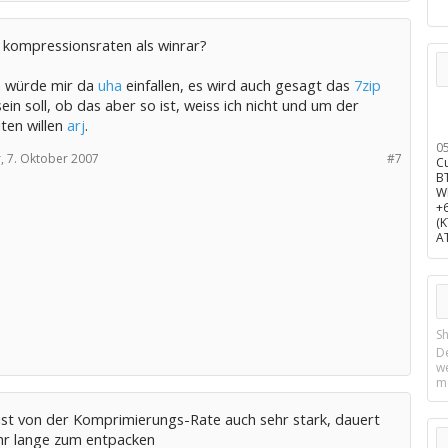
 kompressionsraten als winrar?
 würde mir da
uha
einfallen, es wird auch gesagt das
7zip
ein soll, ob das aber so ist, weiss ich nicht und um der
iten willen
arj
.
0
,
7. Oktober 2007
#7
C
B
W
+
(
A
Sh
D
w
m
ist von der Komprimierungs-Rate auch sehr stark, dauert
hr lange zum entpacken