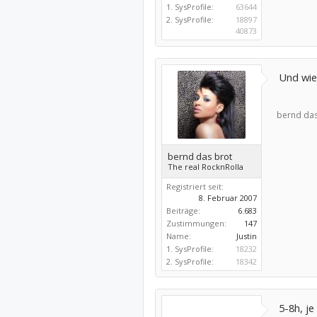
1. SysProfile:
63644
2. SysProfile:
18897
40873
Und wie
bernd das
bernd das brot
The real RocknRolla
Registriert seit:
8. Februar 2007
Beiträge:
6.683
Zustimmungen:
147
Name:
Justin
1. SysProfile:
18232
2. SysProfile:
18342
5-8h, j