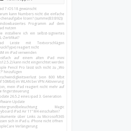
Pad 7 iOS 18 gewünscht
arum kann Numbers nicht die einfache
echenaufgabe lösen? (summe(B3:B92))
indowbasiertes Programm auf dem
pad nutzen
e installiere ich ein selbst-signiertes
L-Zertifikat?
Pad Leiste mit Textvorschlägen
uickType) reagiert nicht
SIM im iPad verwenden
ostfach auf einem alten iPad mini
s12.5.2) kann nicht eingerichtet werden
ple Pencil Pro lässt sich nicht zu „Wo
t?“ hinzufügen
eschwindigkeitsverlust (von 800 Mbit
uf 50Mbit) im WLAN bei VPN Aktivierung
oin, mein iPad reagiert nicht mehr auf
ie fingersteuerung
pdate 26.5.2 eines ipad 3. Generation
oftware-Update
intergrundbeleuchtung Magic
yboard iPad Air 11’’ M4 einschalten?
okumente über Links zu Microsoft365
ssen sich in iPad u. iPhone nicht öffnen
ppleCare Verlängerung