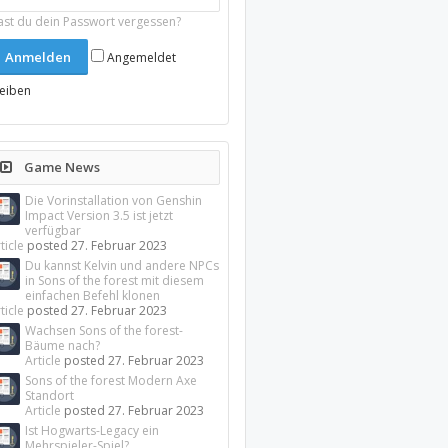
ast du dein Passwort vergessen?
Angemeldet
leiben
Game News
Die Vorinstallation von Genshin
Impact Version 3.5 ist jetzt
verfügbar
ticle
posted
27. Februar 2023
Du kannst Kelvin und andere NPCs
in Sons of the forest mit diesem
einfachen Befehl klonen
ticle
posted
27. Februar 2023
Wachsen Sons of the forest-
Bäume nach?
Article
posted
27. Februar 2023
Sons of the forest Modern Axe
Standort
Article
posted
27. Februar 2023
Ist Hogwarts-Legacy ein
Mehrspieler-Spiel?