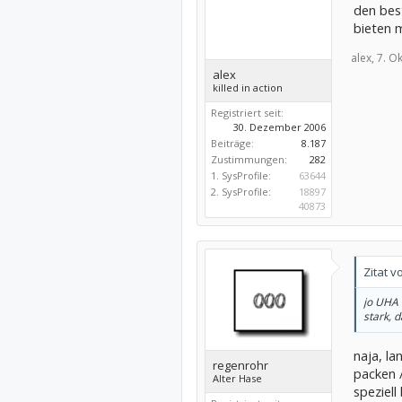
den bes
bieten 
alex,
7. O
alex
killed in action
Registriert seit:
30. Dezember 2006
Beiträge:
8.187
Zustimmungen:
282
1. SysProfile:
63644
2. SysProfile:
18897
40873
Zitat v
jo UHA 
stark, 
naja, la
regenrohr
packen /
Alter Hase
speziell