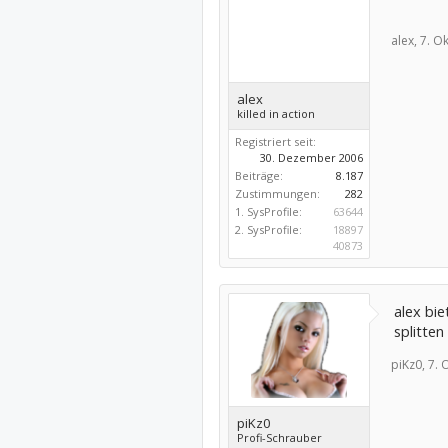
alex,
7. O
alex
killed in action
Registriert seit:
30. Dezember 2006
Beiträge:
8.187
Zustimmungen:
282
1. SysProfile:
63644
2. SysProfile:
18897
40873
alex bi
splitten
piKz0,
7. 
piKz0
Profi-Schrauber