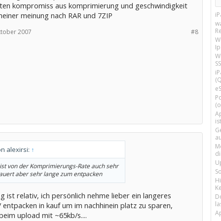
ten kompromiss aus komprimierung und geschwindigkeit
meiner meinung nach RAR und 7ZIP
i
w
R
ktober 2007
#8
W
I
Wi
SS
i
(Q
e
P
(o
Ap
is
G
a
M
on alexirsi:
↑
d
U
ist von der Komprimierungs-Rate auch sehr
S
dauert aber sehr lange zum entpacken
H
Ke
ng ist relativ, ich persönlich nehme lieber ein langeres
D
la
 entpacken in kauf um im nachhinein platz zu sparen,
A
 beim upload mit ~65kb/s....