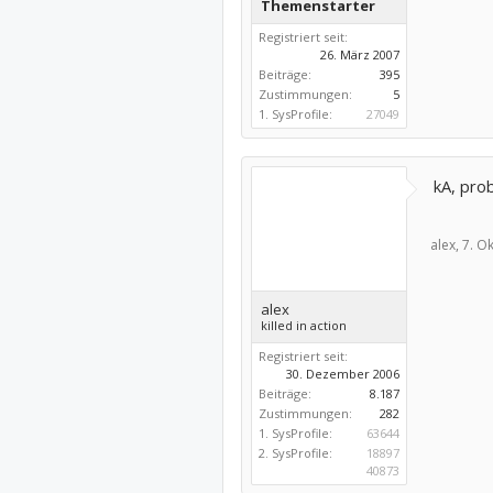
Themenstarter
Registriert seit:
26. März 2007
Beiträge:
395
Zustimmungen:
5
1. SysProfile:
27049
kA, prob
alex,
7. O
alex
killed in action
Registriert seit:
30. Dezember 2006
Beiträge:
8.187
Zustimmungen:
282
1. SysProfile:
63644
2. SysProfile:
18897
40873