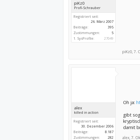
piKz0
Profi-Schrauber
Registriert seit:
26. März 2007
Beiträge:
395
Zustimmungen:
5
1. SysProfile:
27049
piKz0,
7. 
Oh ja:
h
alex
killed in action
gibt sog
kryptisc
Registriert seit:
30. Dezember 2006
damit b
Beiträge:
8.187
Zustimmungen:
282
alex,
7. O