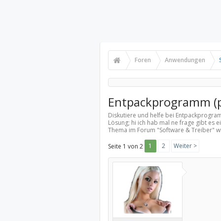
Foren
Anwendungen
Entpackprogramm (p
Diskutiere und helfe bei Entpackprogra
Lösung; hi ich hab mal ne frage gibt es 
Thema im Forum "
Software & Treiber
" w
1
2
Weiter >
Seite 1 von 2