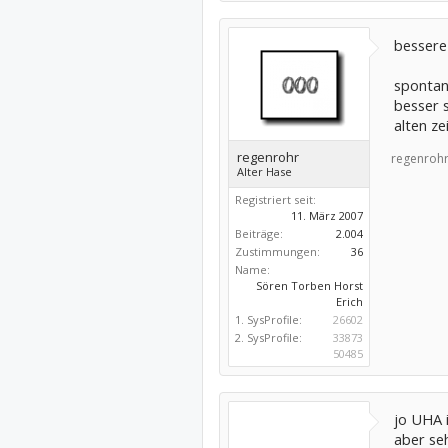
bessere
spontan
besser s
alten ze
regenrohr
regenrohr
Alter Hase
Registriert seit:
11. März 2007
Beiträge:
2.004
Zustimmungen:
36
Name:
Sören Torben Horst
Erich
1. SysProfile:
26602
2. SysProfile:
33873
50485
jo UHA 
aber se