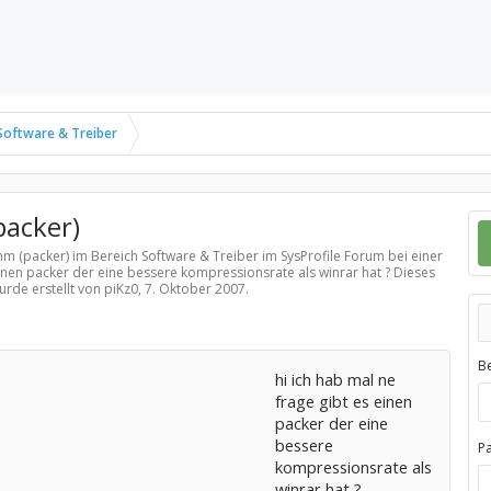
Software & Treiber
acker)
mm (packer) im Bereich
Software & Treiber
im SysProfile Forum bei einer
einen packer der eine bessere kompressionsrate als winrar hat ? Dieses
urde erstellt von piKz0,
7. Oktober 2007
.
B
hi ich hab mal ne
frage gibt es einen
packer der eine
bessere
P
kompressionsrate als
winrar hat ?