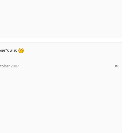
ier's aus
ktober 2007
#6