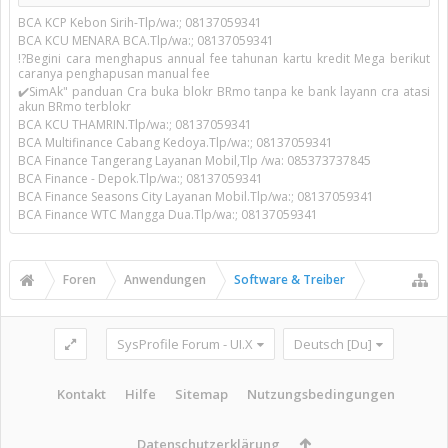
BCA KCP Kebon Sirih-Tlp/wa:; 08137059341
BCA KCU MENARA BCA.Tlp/wa:; 08137059341
!?Begini cara menghapus annual fee tahunan kartu kredit Mega berikut
caranya penghapusan manual fee
✔️SimAk" panduan Cra buka blokr BRmo tanpa ke bank layann cra atasi
akun BRmo terblokr
BCA KCU THAMRIN.Tlp/wa:; 08137059341
BCA Multifinance Cabang Kedoya.Tlp/wa:; 08137059341
BCA Finance Tangerang Layanan Mobil,Tlp /wa: 085373737845
BCA Finance - Depok.Tlp/wa:; 08137059341
BCA Finance Seasons City Layanan Mobil.Tlp/wa:; 08137059341
BCA Finance WTC Mangga Dua.Tlp/wa:; 08137059341
Foren
Anwendungen
Software & Treiber
SysProfile Forum - UI.X
Deutsch [Du]
Kontakt
Hilfe
Sitemap
Nutzungsbedingungen
Datenschutzerklärung