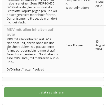
Festplatten, SSDs
3. Mai
habe hier einen Sony RDR-HX650
&
2022
DVD Rekorder, leider ist dort die
Wechselmedien
Festplatte kaputt gegangen und will
deswegen nicht mehr hochfahren.
Daher ist meine Frage, ob man dort
nicht einfach...
MKV mit allen Inhalten auf
DVD!
MKV mit allen Inhalten auf DVD!:
15.
Nabend! Seit Jahren habe ich das
freie Fragen
August
gleiche Problem: Als passionierte
2014
Animeschauerin, bin ich meist auf
Fansubs angewiesen. Nun habe ich
eine MKV Datei, mit mehreren Audio-
und...
DVD Inhalt "retten" solved
Jetzt registrieren!