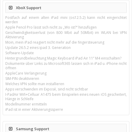
XboX Support
Postfach auf einem alten iPad mini (os12.5.2) kann nicht eingerichtet
werden
Apple Pencil Pro lässt sich nicht zu „Wo ist?“ hinzufügen
Geschwindigkeitsverlust (von 800 Mbit auf 50Mbit) im WLAN bei VPN
Aktivierung
Moin, mein iPad reagiert nicht mehr auf die fingersteuerung
Update 26.5.2 eines ipad 3. Generation
Software-Update
Hintergrundbeleuchtung Magic Keyboard iPad Air 11’’ M4 einschalten?
Dokumente über Links zu Microsoft365 lassen sich in iPad u. iPhone nicht
öffnen
AppleCare Verlängerung
SIM-PIN deaktivieren
Welches VPN sollte man installieren
Apps verschwinden im Exposé, sind nicht sichtbar
I-PadAir Wifi+Celluar A1475 beim Einspielen eines neuen iOS gescheitert,
Hänge in Schleife
Modellnummer ermitteln
iPad ist in einer Aktivierungssperre
Samsung Support