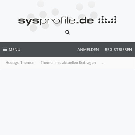
MENU
ANMELDEN
REGISTRIEREN
Heutige Themen
Themen mit aktuellen Beiträgen
...