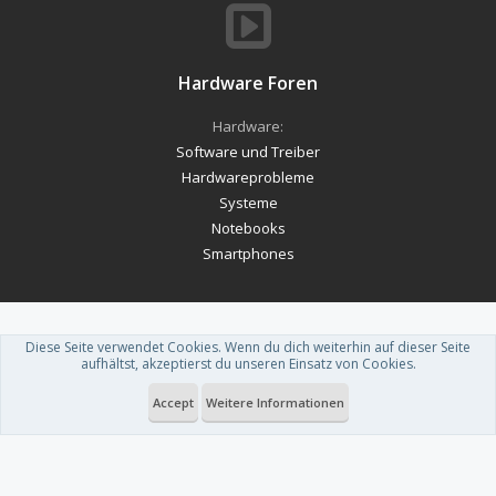
Hardware Foren
Hardware:
Software und Treiber
Hardwareprobleme
Systeme
Notebooks
Smartphones
Diese Seite verwendet Cookies. Wenn du dich weiterhin auf dieser Seite
Forum software by XenForo™
-
Deutsch von xenDach
aufhältst, akzeptierst du unseren Einsatz von Cookies.
Theme designed by
ThemeHouse
.
Accept
Weitere Informationen
Du betrachtest gerade: DVD Inhalt "retten"