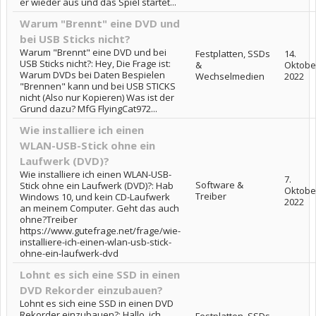
er wieder aus und das Spiel startet...
Warum "Brennt" eine DVD und
bei USB Sticks nicht?
Warum "Brennt" eine DVD und bei
Festplatten, SSDs
14.
USB Sticks nicht?: Hey, Die Frage ist:
&
Oktobe
Warum DVDs bei Daten Bespielen
Wechselmedien
2022
"Brennen" kann und bei USB STICKS
nicht (Also nur Kopieren) Was ist der
Grund dazu? MfG FlyingCat972...
Wie installiere ich einen
WLAN-USB-Stick ohne ein
Laufwerk (DVD)?
Wie installiere ich einen WLAN-USB-
7.
Software &
Stick ohne ein Laufwerk (DVD)?: Hab
Oktobe
Treiber
Windows 10, und kein CD-Laufwerk
2022
an meinem Computer. Geht das auch
ohne?Treiber
https://www.gutefrage.net/frage/wie-
installiere-ich-einen-wlan-usb-stick-
ohne-ein-laufwerk-dvd
Lohnt es sich eine SSD in einen
DVD Rekorder einzubauen?
Lohnt es sich eine SSD in einen DVD
Rekorder einzubauen?: Hallo, ich