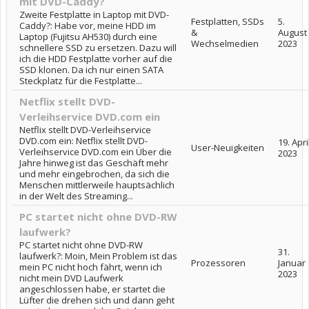
mit DVD-Caddy?
Zweite Festplatte in Laptop mit DVD-
Festplatten, SSDs
5.
Caddy?: Habe vor, meine HDD im
&
August
Laptop (Fujitsu AH530) durch eine
Wechselmedien
2023
schnellere SSD zu ersetzen. Dazu will
ich die HDD Festplatte vorher auf die
SSD klonen. Da ich nur einen SATA
Steckplatz für die Festplatte...
Netflix stellt DVD-
Verleihservice DVD.com ein
Netflix stellt DVD-Verleihservice
DVD.com ein: Netflix stellt DVD-
19. Apri
User-Neuigkeiten
Verleihservice DVD.com ein Über die
2023
Jahre hinweg ist das Geschäft mehr
und mehr eingebrochen, da sich die
Menschen mittlerweile hauptsächlich
in der Welt des Streaming...
PC startet nicht ohne DVD-RW
laufwerk?
PC startet nicht ohne DVD-RW
31.
laufwerk?: Moin, Mein Problem ist das
Prozessoren
Januar
mein PC nicht hoch fährt, wenn ich
2023
nicht mein DVD Laufwerk
angeschlossen habe, er startet die
Lüfter die drehen sich und dann geht