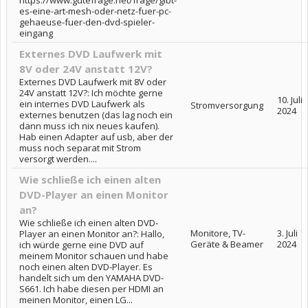
https://www.gutefrage.net/frage/gibt-
es-eine-art-mesh-oder-netz-fuer-pc-
gehaeuse-fuer-den-dvd-spieler-
eingang
Externes DVD Laufwerk mit
8V oder 24V anstatt 12V?
Externes DVD Laufwerk mit 8V oder
24V anstatt 12V?: Ich möchte gerne
10. Juli
ein internes DVD Laufwerk als
Stromversorgung
2024
externes benutzen (das lag noch ein
dann muss ich nix neues kaufen).
Hab einen Adapter auf usb, aber der
muss noch separat mit Strom
versorgt werden....
Wie schließe ich einen alten
DVD-Player an einen Monitor
an?
Wie schließe ich einen alten DVD-
Monitore, TV-
3. Juli
Player an einen Monitor an?: Hallo,
Geräte & Beamer
2024
ich würde gerne eine DVD auf
meinem Monitor schauen und habe
noch einen alten DVD-Player. Es
handelt sich um den YAMAHA DVD-
S661. Ich habe diesen per HDMI an
meinen Monitor, einen LG...