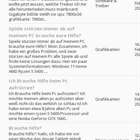
Software &
Fe
wollte jetzt wissen, welche Treiber ich mir
Treiber
20
alle herunterladen muss mainboard:
Gigabyte b650e stelth ice cpu: 7800x3d
grafikkarte: 7900xt...
Spiele stürzen immer ab auf
meinem PC brauche eure Hilfe?
Spiele stürzen immer ab auf meinem PC
16.
brauche eure Hilfe?: Moin Zusammen, ich
Grafikkarten
Fe
habe ein großes Problem, und zwar
20
stürzen auf meinem Pc alle Spiele ab und
finde keine Lösungen dazu. Hier ein paar
Systeminformationen: Windows 11 Home
AMD Ryzen 5 5600 ,...
Ich Brauche Hilfe beim Pc
aufrüsten?
Ich Brauche Hilfe beim Pc aufrüsten?: Ich
14.
möchte meinen alten pc aufrüsten aber
Grafikkarten
Fe
weiß nicht ob das wirklich so schlau ist ich
20
habe einen etwa 8 Jahre alten Pc und
möchte einen ryzen 5 5600 Prozessor und
eine Nvidia GeForce GTX 1660...
Brauche hilfe?
Brauche hilfe?: hallo, ich habe mir vor
12.
einer Woche das dooge Tablett geholt