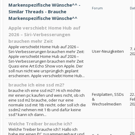
Markenspezifische Wünsche^^ -
Forum
Da
Similar Threads - Brauche
Markenspezifische Wünsche^^
Apple verschiebt Home Hub auf
2026 – Siri-Verbesserungen
brauchen mehr Zeit
Apple verschiebt Home Hub auf 2026 –
7. 
User-Neuigkeiten
Siri-Verbesserungen brauchen mehr Zeit:
20
Apple verschiebt Home Hub auf 2026 –
Siri-Verbesserungen brauchen mehr Zeit
Quasi eine Art Echo Show von Apple. Der
soll nun nicht wie ursprünglich geplant
erscheinen. Apple verschiebt Home Hub...
brauche ich eine ssd m2?
brauche ich eine ssd m2?: Hi ich möchte
Festplatten, SSDs
22.
mir einen pc kaufen und weis nicht, ob ich
&
Fe
eine ssd m2 brauche, oder nur eine
Wechselmedien
20
normale ssd mit 1tb reicht. oder soll ich die
ssdm2 nehmen mit 1 tb und dafür keine
ssd? kann ich dann...
Welche Treiber brauche ich?
Welche Treiber brauche ich?: Hallo ich
20.
habe mir einen PC zusammengebaut und