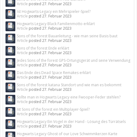
Article
posted
27. Februar 2023
Ist Hogwarts-Legacy ein Mehrspieler-Spiel?
Article
posted
27. Februar 2023
Hogwarts Legacy Black Familienmotto erklärt
Article
posted
27. Februar 2023
Sons of the forest Bauanleitung - wie man seine Basis baut
Article
posted
27. Februar 2023
Sons of the forest Ende erklärt
Article
posted
27. Februar 2023
Jedes Sons of the forest GPS-Ortungsgerät und seine Verwendung
Article
posted
27. Februar 2023
Das Ende des Dead Space Remakes erklärt
Article
posted
27. Februar 2023
Sons of the forest katana Standort und wie man es bekommt
Article
posted
27. Februar 2023
Sollte man in Hogwarts Legacy eine Fwooper-Feder stehlen?
Article
posted
27. Februar 2023
Ist Sons of the forest ein Multiplayer-Spiel?
Article
posted
27. Februar 2023
Hogwarts Legacy Ein Vogel in der Hand - Lösung des Türrätsels
Article
posted
27. Februar 2023
Hogwarts Legacy Ghost of our Love Schwimmkerzen Karte