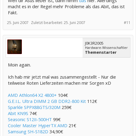
Wen dir Asus lieber ist, dann nimm
das
hier. Allerdings
macht es in der Regel mehr Probleme als das Abit, das ist
Fakt.
25. Juni 2007
Zuletzt bearbeitet:
25. Juni 2007
#11
J0K3R2005
Hardware-Wissenschaftler
Themenstarter
Moin again.
Ich hab mir jetzt mal was zusammengestellt - Nur die
teilweise Roten Lieferzeiten machen mir Sorgen xD
AMD Athlon64 X2 4800+
104€
G.E.I.L. Ultra DIMM 2 GB DDR2-800 Kit
112€
Sparkle SPPX88GTS/320M
259€
Abit KN9S
74€
Seasonic S12II-500HT
99€
Cooler Master HyperTX AMD
21€
Samsung SH-S182D
34,90€