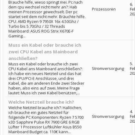
Brauche hilfe, wieso springt mei. Pc nach
6.
dem cpu wechsel nicht mehr an?: Hab
Prozessoren
Fe
meinen Prozessor gewechselt. Der pc
20
startet seit dem nicht mehr. Bräuchte hilfe.
CPU: AMD Ryzen 9 7950X 16x 4.50Ghz /
Turbo bis 5.70Ghz / 32 Threads
Mainboard: ASUS ROG Strix X670E-F
Gaming...
Muss ein Kabel oder brauche ich
zwei CPU Kabel ans Mainboard
anschließen?
5.
Muss ein Kabel oder brauche ich zwei
Stromversorgung
Fe
CPU Kabel ans Mainboard anschließen?:
20
Ich habe ein neues Netzteil und das hat
drei CPU/PCI-E Anschlüsse, und drei
Kabel, die am anderen Ende zwei Stecker
haben, also eins auf zwei. Meine Frage
lautet: Muss ich zwei Kabel benützen,...
Welche Netzteil brauche ich?
Welche Netzteil brauche ich?: Hallöchen,
4.
ich brauche ein gutes Netzteil für
Stromversorgung
Fe
folgende PC Komponenten: Ryzen 7 5700
20
x3D Sapphire Pulse RX 7900 GRE 6 RGB
Lüfter 1 Prozessor Luftkühler Asus B550
Mainboard Budget ca. 110€ kann...