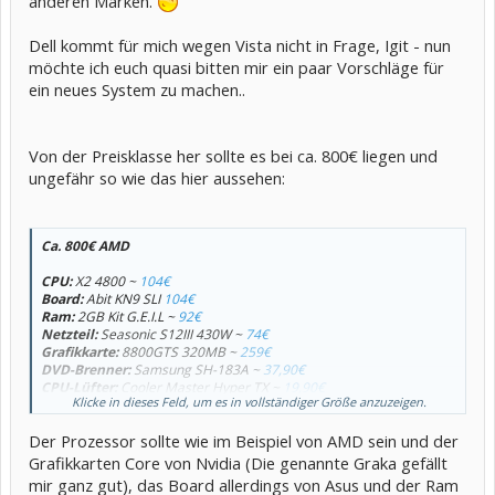
anderen Marken.
Dell kommt für mich wegen Vista nicht in Frage, Igit - nun
möchte ich euch quasi bitten mir ein paar Vorschläge für
ein neues System zu machen..
Von der Preisklasse her sollte es bei ca. 800€ liegen und
ungefähr so wie das hier aussehen:
Ca. 800€ AMD
CPU:
X2 4800 ~
104€
Board:
Abit KN9 SLI
104€
Ram:
2GB Kit G.E.I.L ~
92€
Netzteil:
Seasonic S12III 430W ~
74€
Grafikkarte:
8800GTS 320MB ~
259€
DVD-Brenner:
Samsung SH-183A ~
37,90€
CPU-Lüfter:
Cooler Master Hyper TX ~
19,90€
Klicke in dieses Feld, um es in vollständiger Größe anzuzeigen.
Festplatte:
Hitachi Dekstar T7K500 320GB ~
69€
Gehäuse:
Caseteke CK-1018-2B ~
39€
Der Prozessor sollte wie im Beispiel von AMD sein und der
Grafikkarten Core von Nvidia (Die genannte Graka gefällt
mir ganz gut), das Board allerdings von Asus und der Ram