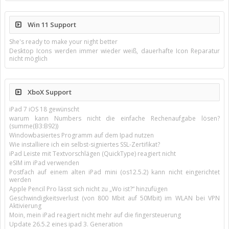
Win 11 Support
She's ready to make your night better
Desktop Icons werden immer wieder weiß, dauerhafte Icon Reparatur
nicht möglich
XboX Support
iPad 7 iOS 18 gewünscht
warum kann Numbers nicht die einfache Rechenaufgabe lösen?
(summe(B3:B92))
Windowbasiertes Programm auf dem Ipad nutzen
Wie installiere ich ein selbst-signiertes SSL-Zertifikat?
iPad Leiste mit Textvorschlägen (QuickType) reagiert nicht
eSIM im iPad verwenden
Postfach auf einem alten iPad mini (os12.5.2) kann nicht eingerichtet
werden
Apple Pencil Pro lässt sich nicht zu „Wo ist?“ hinzufügen
Geschwindigkeitsverlust (von 800 Mbit auf 50Mbit) im WLAN bei VPN
Aktivierung
Moin, mein iPad reagiert nicht mehr auf die fingersteuerung
Update 26.5.2 eines ipad 3. Generation