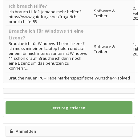
Ich brauch Hilfe?
2.
Software &
Ich brauch Hilfe?: jemand mehr helfen?
Fe
Treiber
https://www.gutefrage.net/frage/ich-
20
brauch-hilfe-85
Brauche ich für Windows 11 eine
Lizenz?
Brauche ich für Windows 11 eine Lizenz?:
1.
Software &
Ich muss mir einen Laptop holen und auf
Fe
Treiber
einem für mich interessanten ist Windows
20
11 schon drauf. Brauche ich dann noch
eine Lizenz um das benutzen zu
können?...
Brauche neuen PC - Habe Markenspezifische Wünsche^^ solved
Jetzt registrieren!
Anmelden