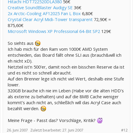
Hitachi HDT722520DLA380
56€
Creative SoundBlaster Audigy SE
36€
2x Arctic-Cooling AF12025 Fan L Box
6,80€
Crystal Clear Acryl Midi-Tower transparent
72,90€ =
875,60€
Microsoft Windows XP Professional 64-Bit SP2
129€
So siehts aus
Ich hab mich für den Ram vom 1000€ AMD System
entschieden, das Board fällt ohne SLI aus (brauch&will ich
eh nicht xD).
Netzteil ist'n 500'er, damit noch ein bisschen Reserve da ist
und es nicht so schnell abraucht.
Auf den Brenner lege ich nicht viel Wert, deshalb eine Stufe
lower.
320GB brauche ich nie im Leben (Habe vor die alten HDD's
als externe zu behalten) und auf die 8MB Cache weniger
kommt's auch nicht an, schließlich will das Acryl Case auch
bezahlt werden.
Meine Frage - Passt das? Vorschläge, Kritik?
26. Juni 2007
Zuletzt bearbeitet:
27. Juni 2007
#12