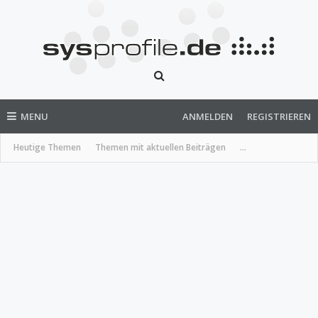
MENU
ANMELDEN
REGISTRIEREN
Heutige Themen
Themen mit aktuellen Beiträgen
...