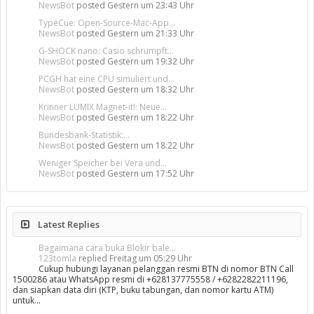
NewsBot
posted
Gestern um 23:43 Uhr
TypeCue: Open-Source-Mac-App...
NewsBot
posted
Gestern um 21:33 Uhr
G-SHOCK nano: Casio schrumpft...
NewsBot
posted
Gestern um 19:32 Uhr
PCGH hat eine CPU simuliert und...
NewsBot
posted
Gestern um 18:32 Uhr
Krinner LUMIX Magnet-it!: Neue...
NewsBot
posted
Gestern um 18:22 Uhr
Bundesbank-Statistik:...
NewsBot
posted
Gestern um 18:22 Uhr
Weniger Speicher bei Vera und...
NewsBot
posted
Gestern um 17:52 Uhr
Latest Replies
Bagaimana cara buka Blokir bale...
123tomla
replied
Freitag um 05:29 Uhr
Cukup hubungi layanan pelanggan resmi BTN di nomor BTN Call
1500286 atau WhatsApp resmi di +628137775558 / +6282282211196,
dan siapkan data diri (KTP, buku tabungan, dan nomor kartu ATM)
untuk…